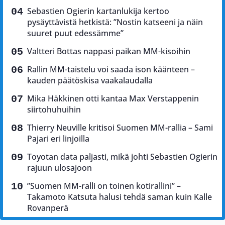
Sebastien Ogierin kartanlukija kertoo
pysäyttävistä hetkistä: ”Nostin katseeni ja näin
suuret puut edessämme”
Valtteri Bottas nappasi paikan MM-kisoihin
Rallin MM-taistelu voi saada ison käänteen –
kauden päätöskisa vaakalaudalla
Mika Häkkinen otti kantaa Max Verstappenin
siirtohuhuihin
Thierry Neuville kritisoi Suomen MM-rallia – Sami
Pajari eri linjoilla
Toyotan data paljasti, mikä johti Sebastien Ogierin
rajuun ulosajoon
”Suomen MM-ralli on toinen kotirallini” –
Takamoto Katsuta halusi tehdä saman kuin Kalle
Rovanperä