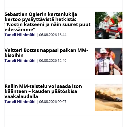
Sebastien Ogierin kartanlukija
kertoo pysäyttävistä hetkistä:
”Nostin katseeni ja näin suuret puut
edessämme”
Taneli Niinimäki
|
06.08.2026
16:44
Valtteri Bottas nappasi paikan MM-
kisoihin
Taneli Niinimäki
|
06.08.2026
12:49
Rallin MM-taistelu voi saada ison
käänteen – kauden päätöskisa
vaakalaudalla
Taneli Niinimäki
|
06.08.2026
00:07