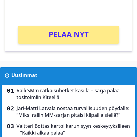
peliin (arvo 0,20€ per kierros)!
Ei kierrätysvaatimusta!
PELAA NYT
Uusimmat
Ralli SM:n ratkaisuhetket käsillä – sarja palaa
tositoimiin Kiteellä
Jari-Matti Latvala nostaa turvallisuuden pöydälle:
”Miksi rallin MM-sarjan pitäisi kilpailla siellä?”
Valtteri Bottas kertoi karun syyn keskeytyksilleen
– ”Kaikki alkaa palaa”