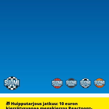
🎁 Huipputarjous jatkuu: 10 euron
kierrätysvapaa megakierros Reactoonz-