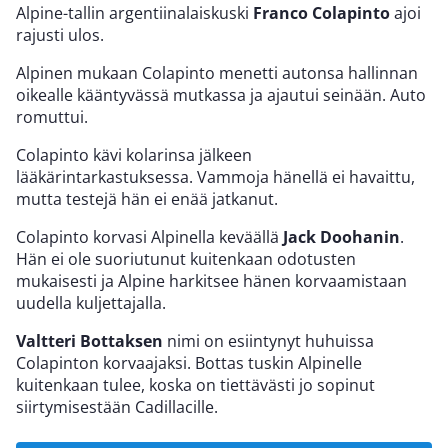
Alpine-tallin argentiinalaiskuski
Franco Colapinto
ajoi
rajusti ulos.
Alpinen mukaan Colapinto menetti autonsa hallinnan
oikealle kääntyvässä mutkassa ja ajautui seinään. Auto
romuttui.
Colapinto kävi kolarinsa jälkeen
lääkärintarkastuksessa. Vammoja hänellä ei havaittu,
mutta testejä hän ei enää jatkanut.
Colapinto korvasi Alpinella keväällä
Jack Doohanin
.
Hän ei ole suoriutunut kuitenkaan odotusten
mukaisesti ja Alpine harkitsee hänen korvaamistaan
uudella kuljettajalla.
Valtteri Bottaksen
nimi on esiintynyt huhuissa
Colapinton korvaajaksi. Bottas tuskin Alpinelle
kuitenkaan tulee, koska on tiettävästi jo sopinut
siirtymisestään Cadillacille.