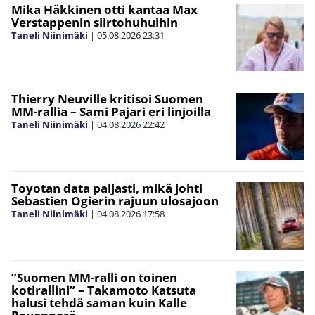
Mika Häkkinen otti kantaa Max
Verstappenin siirtohuhuihin
Taneli Niinimäki
|
05.08.2026
23:31
Thierry Neuville kritisoi Suomen
MM-rallia – Sami Pajari eri linjoilla
Taneli Niinimäki
|
04.08.2026
22:42
Toyotan data paljasti, mikä johti
Sebastien Ogierin rajuun ulosajoon
Taneli Niinimäki
|
04.08.2026
17:58
”Suomen MM-ralli on toinen
kotirallini” – Takamoto Katsuta
halusi tehdä saman kuin Kalle