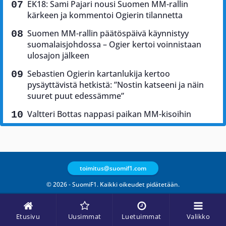
EK18: Sami Pajari nousi Suomen MM-rallin
kärkeen ja kommentoi Ogierin tilannetta
Suomen MM-rallin päätöspäivä käynnistyy
suomalaisjohdossa – Ogier kertoi voinnistaan
ulosajon jälkeen
Sebastien Ogierin kartanlukija kertoo
pysäyttävistä hetkistä: ”Nostin katseeni ja näin
suuret puut edessämme”
Valtteri Bottas nappasi paikan MM-kisoihin
toimitus@suomif1.com
© 2026 - SuomiF1. Kaikki oikeudet pidätetään.
Etusivu
Uusimmat
Luetuimmat
Valikko