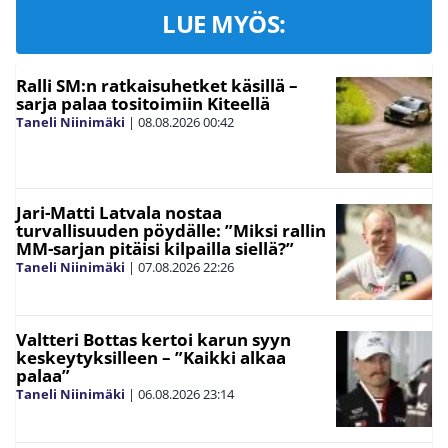
LUE MYÖS:
Ralli SM:n ratkaisuhetket käsillä –
sarja palaa tositoimiin Kiteellä
Taneli Niinimäki
|
08.08.2026
00:42
Jari-Matti Latvala nostaa
turvallisuuden pöydälle: ”Miksi rallin
MM-sarjan pitäisi kilpailla siellä?”
Taneli Niinimäki
|
07.08.2026
22:26
Valtteri Bottas kertoi karun syyn
keskeytyksilleen – ”Kaikki alkaa
palaa”
Taneli Niinimäki
|
06.08.2026
23:14