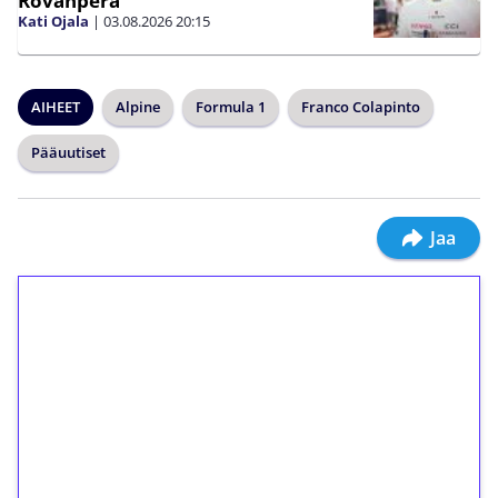
Rovanperä
Kati Ojala
|
03.08.2026
20:15
AIHEET
Alpine
Formula 1
Franco Colapinto
Pääuutiset
Jaa
1€ = 10€ arvosta
ilmaiskierroksia ilman
kierrätystä!
Talleta 1€
Saat heti 50 ilmaiskierrosta Tuohi 1000 -