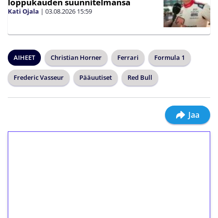
loppukauden suunnitelmansa
Kati Ojala
|
03.08.2026
15:59
AIHEET
Christian Horner
Ferrari
Formula 1
Frederic Vasseur
Pääuutiset
Red Bull
Jaa
1€ = 10€ arvosta
ilmaiskierroksia ilman
kierrätystä!
Talleta 1€