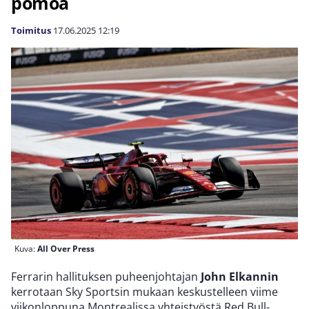
pomoa
Toimitus
17.06.2025
12:19
Kuva:
All Over Press
Ferrarin hallituksen puheenjohtajan
John Elkannin
kerrotaan Sky Sportsin mukaan keskustelleen viime
viikonloppuna Montrealissa yhteistyöstä Red Bull-