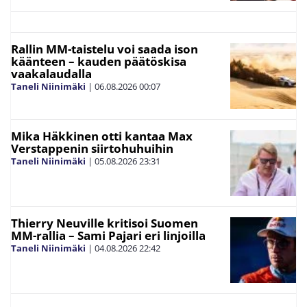
Rallin MM-taistelu voi saada ison
käänteen – kauden päätöskisa
vaakalaudalla
Taneli Niinimäki
|
06.08.2026
00:07
Mika Häkkinen otti kantaa Max
Verstappenin siirtohuhuihin
Taneli Niinimäki
|
05.08.2026
23:31
Thierry Neuville kritisoi Suomen
MM-rallia – Sami Pajari eri linjoilla
Taneli Niinimäki
|
04.08.2026
22:42