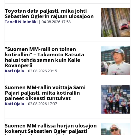
Toyotan data paljasti, mikä johti
Sebastien Ogierin rajuun ulosajoon
Taneli Niinimäki
|
04.08.2026
17:58
”Suomen MM-ralli on toinen
kotirallini” – Takamoto Katsuta
halusi tehdä saman kuin Kalle
Rovanperä
Kati Ojala
|
03.08.2026
20:15
Suomen MM-rallin voittaja Sami
Pajari paljasti, miltä kotirallin
paineet oikeasti tuntuivat
Kati Ojala
|
03.08.2026
17:37
Suomen MM-rallissa hurjan ulosajon
kokenut Sebastien Ogier paljasti