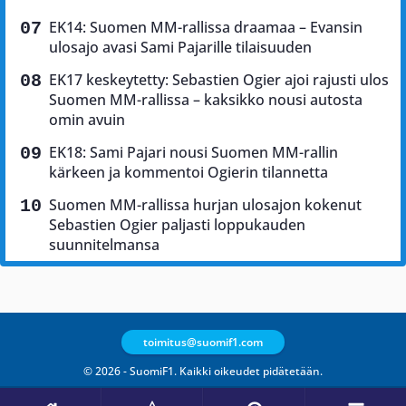
EK14: Suomen MM-rallissa draamaa – Evansin
ulosajo avasi Sami Pajarille tilaisuuden
EK17 keskeytetty: Sebastien Ogier ajoi rajusti ulos
Suomen MM-rallissa – kaksikko nousi autosta
omin avuin
EK18: Sami Pajari nousi Suomen MM-rallin
kärkeen ja kommentoi Ogierin tilannetta
Suomen MM-rallissa hurjan ulosajon kokenut
Sebastien Ogier paljasti loppukauden
suunnitelmansa
toimitus@suomif1.com
© 2026 - SuomiF1. Kaikki oikeudet pidätetään.