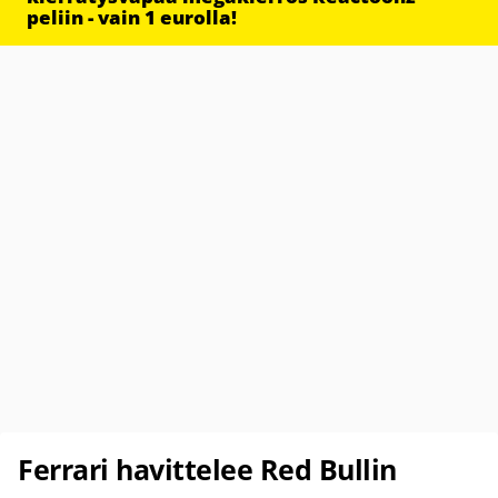
peliin - vain 1 eurolla!
Ferrari havittelee Red Bullin