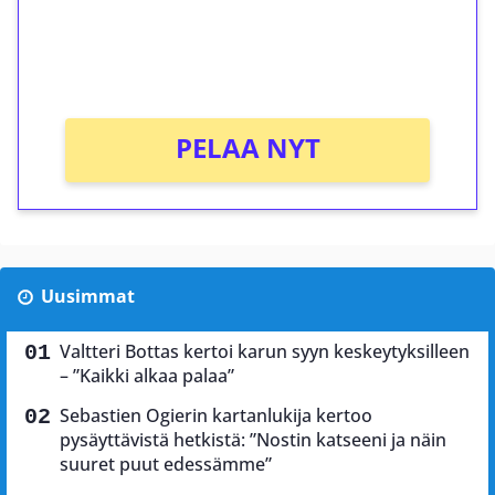
Saat heti 50 ilmaiskierrosta Tuohi 1000 -
peliin (arvo 0,20€ per kierros)!
Ei kierrätysvaatimusta!
PELAA NYT
Uusimmat
Valtteri Bottas kertoi karun syyn keskeytyksilleen
– ”Kaikki alkaa palaa”
Sebastien Ogierin kartanlukija kertoo
pysäyttävistä hetkistä: ”Nostin katseeni ja näin
suuret puut edessämme”