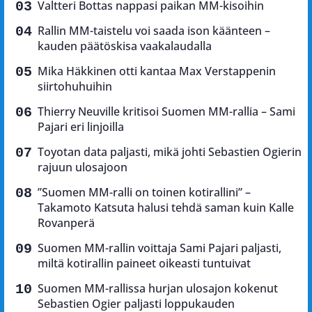
Valtteri Bottas nappasi paikan MM-kisoihin
Rallin MM-taistelu voi saada ison käänteen –
kauden päätöskisa vaakalaudalla
Mika Häkkinen otti kantaa Max Verstappenin
siirtohuhuihin
Thierry Neuville kritisoi Suomen MM-rallia – Sami
Pajari eri linjoilla
Toyotan data paljasti, mikä johti Sebastien Ogierin
rajuun ulosajoon
”Suomen MM-ralli on toinen kotirallini” –
Takamoto Katsuta halusi tehdä saman kuin Kalle
Rovanperä
Suomen MM-rallin voittaja Sami Pajari paljasti,
miltä kotirallin paineet oikeasti tuntuivat
Suomen MM-rallissa hurjan ulosajon kokenut
Sebastien Ogier paljasti loppukauden