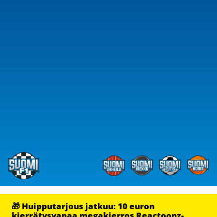
🎁 Huipputarjous jatkuu: 10 euron
kierrätysvapaa megakierros Reactoonz-