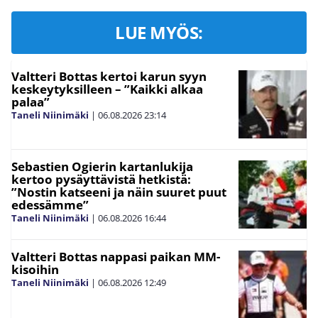
LUE MYÖS:
Valtteri Bottas kertoi karun syyn
keskeytyksilleen – ”Kaikki alkaa
palaa”
Taneli Niinimäki
|
06.08.2026
23:14
Sebastien Ogierin kartanlukija
kertoo pysäyttävistä hetkistä:
”Nostin katseeni ja näin suuret puut
edessämme”
Taneli Niinimäki
|
06.08.2026
16:44
Valtteri Bottas nappasi paikan MM-
kisoihin
Taneli Niinimäki
|
06.08.2026
12:49