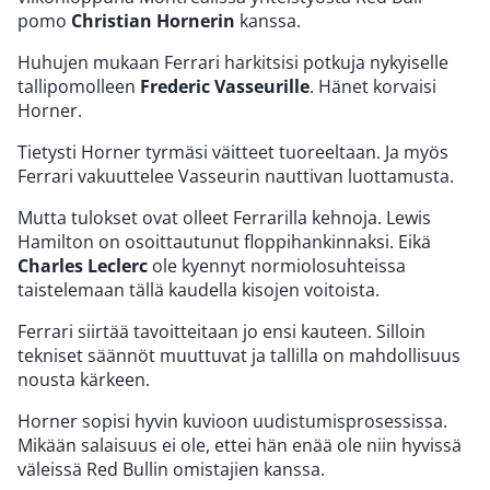
pomo
Christian Hornerin
kanssa.
Huhujen mukaan Ferrari harkitsisi potkuja nykyiselle
tallipomolleen
Frederic Vasseurille
. Hänet korvaisi
Horner.
Tietysti Horner tyrmäsi väitteet tuoreeltaan. Ja myös
Ferrari vakuuttelee Vasseurin nauttivan luottamusta.
Mutta tulokset ovat olleet Ferrarilla kehnoja. Lewis
Hamilton on osoittautunut floppihankinnaksi. Eikä
Charles Leclerc
ole kyennyt normiolosuhteissa
taistelemaan tällä kaudella kisojen voitoista.
Ferrari siirtää tavoitteitaan jo ensi kauteen. Silloin
tekniset säännöt muuttuvat ja tallilla on mahdollisuus
nousta kärkeen.
Horner sopisi hyvin kuvioon uudistumisprosessissa.
Mikään salaisuus ei ole, ettei hän enää ole niin hyvissä
väleissä Red Bullin omistajien kanssa.