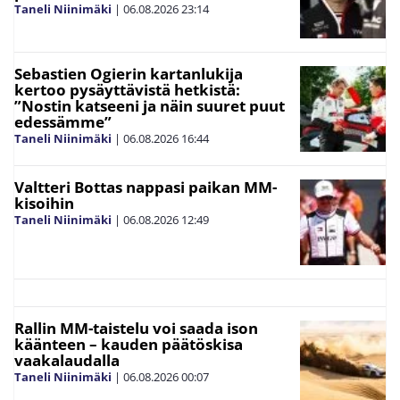
Taneli Niinimäki
|
06.08.2026
23:14
Sebastien Ogierin kartanlukija
kertoo pysäyttävistä hetkistä:
”Nostin katseeni ja näin suuret puut
edessämme”
Taneli Niinimäki
|
06.08.2026
16:44
Valtteri Bottas nappasi paikan MM-
kisoihin
Taneli Niinimäki
|
06.08.2026
12:49
Rallin MM-taistelu voi saada ison
käänteen – kauden päätöskisa
vaakalaudalla
Taneli Niinimäki
|
06.08.2026
00:07