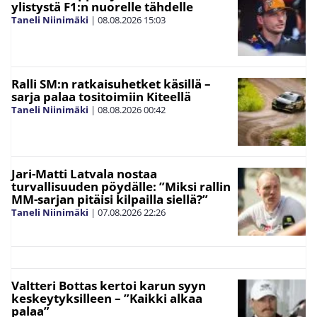
ylistystä F1:n nuorelle tähdelle
Taneli Niinimäki
|
08.08.2026
15:03
Ralli SM:n ratkaisuhetket käsillä –
sarja palaa tositoimiin Kiteellä
Taneli Niinimäki
|
08.08.2026
00:42
Jari-Matti Latvala nostaa
turvallisuuden pöydälle: ”Miksi rallin
MM-sarjan pitäisi kilpailla siellä?”
Taneli Niinimäki
|
07.08.2026
22:26
Valtteri Bottas kertoi karun syyn
keskeytyksilleen – ”Kaikki alkaa
palaa”