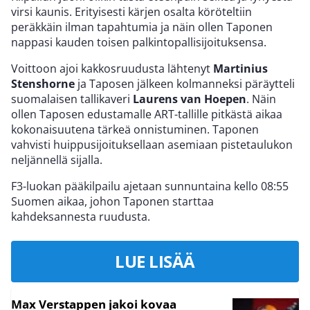
virsi kaunis. Erityisesti kärjen osalta köröteltiin
peräkkäin ilman tapahtumia ja näin ollen Taponen
nappasi kauden toisen palkintopallisijoituksensa.
Voittoon ajoi kakkosruudusta lähtenyt
Martinius
Stenshorne
ja Taposen jälkeen kolmanneksi päräytteli
suomalaisen tallikaveri
Laurens van Hoepen
. Näin
ollen Taposen edustamalle ART-tallille pitkästä aikaa
kokonaisuutena tärkeä onnistuminen. Taponen
vahvisti huippusijoituksellaan asemiaan pistetaulukon
neljännellä sijalla.
F3-luokan pääkilpailu ajetaan sunnuntaina kello 08:55
Suomen aikaa, johon Taponen starttaa
kahdeksannesta ruudusta.
LUE LISÄÄ
Max Verstappen jakoi kovaa