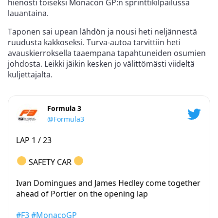
hienosti toiseksi Monacon GP:n sprinttikilpailussa
lauantaina.
Taponen sai upean lähdön ja nousi heti neljännestä
ruudusta kakkoseksi. Turva-autoa tarvittiin heti
avauskierroksella taaempana tapahtuneiden osumien
johdosta. Leikki jäikin kesken jo välittömästi viideltä
kuljettajalta.
Formula 3
@Formula3
LAP 1 / 23
SAFETY CAR
Ivan Domingues and James Hedley come together
ahead of Portier on the opening lap
#F3
#MonacoGP