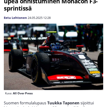
upea onnistuminen Monacon F3-
sprintissä
Eetu Lehtonen
24.05.2025
12:28
Kuva:
All Over Press
Suomen formulalupaus
Tuukka Taponen
sijoittui