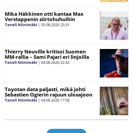
Mika Häkkinen otti kantaa Max
Verstappenin siirtohuhuihin
Taneli Niinimäki
|
05.08.2026
23:31
Thierry Neuville kritisoi Suomen
MM-rallia – Sami Pajari eri linjoilla
Taneli Niinimäki
|
04.08.2026
22:42
Toyotan data paljasti, mikä johti
Sebastien Ogierin rajuun ulosajoon
Taneli Niinimäki
|
04.08.2026
17:58