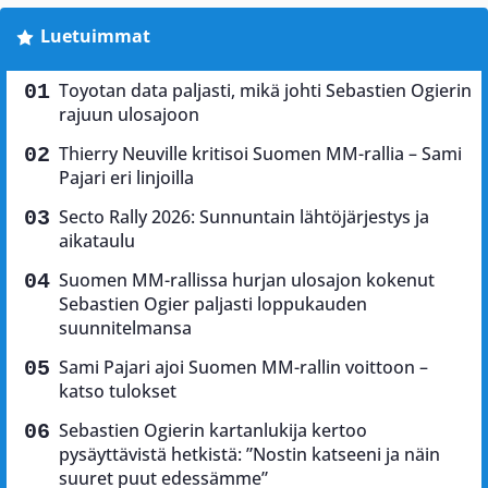
Luetuimmat
Toyotan data paljasti, mikä johti Sebastien Ogierin
rajuun ulosajoon
Thierry Neuville kritisoi Suomen MM-rallia – Sami
Pajari eri linjoilla
Secto Rally 2026: Sunnuntain lähtöjärjestys ja
aikataulu
Suomen MM-rallissa hurjan ulosajon kokenut
Sebastien Ogier paljasti loppukauden
suunnitelmansa
Sami Pajari ajoi Suomen MM-rallin voittoon –
katso tulokset
Sebastien Ogierin kartanlukija kertoo
pysäyttävistä hetkistä: ”Nostin katseeni ja näin
suuret puut edessämme”