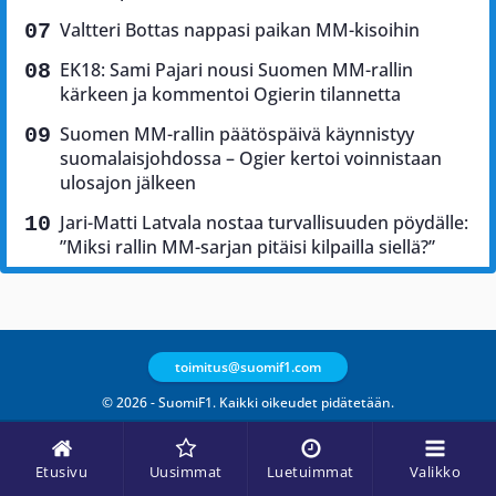
Valtteri Bottas nappasi paikan MM-kisoihin
EK18: Sami Pajari nousi Suomen MM-rallin
kärkeen ja kommentoi Ogierin tilannetta
Suomen MM-rallin päätöspäivä käynnistyy
suomalaisjohdossa – Ogier kertoi voinnistaan
ulosajon jälkeen
Jari-Matti Latvala nostaa turvallisuuden pöydälle:
”Miksi rallin MM-sarjan pitäisi kilpailla siellä?”
toimitus@suomif1.com
© 2026 - SuomiF1. Kaikki oikeudet pidätetään.
Etusivu
Uusimmat
Luetuimmat
Valikko