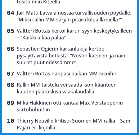
tositoimiin Kiteellä
Jari-Matti Latvala nostaa turvallisuuden pöydälle:
”Miksi rallin MM-sarjan pitäisi kilpailla siellä?”
Valtteri Bottas kertoi karun syyn keskeytyksilleen
– ”Kaikki alkaa palaa”
Sebastien Ogierin kartanlukija kertoo
pysäyttävistä hetkistä: ”Nostin katseeni ja näin
suuret puut edessämme”
Valtteri Bottas nappasi paikan MM-kisoihin
Rallin MM-taistelu voi saada ison käänteen –
kauden päätöskisa vaakalaudalla
Mika Häkkinen otti kantaa Max Verstappenin
siirtohuhuihin
Thierry Neuville kritisoi Suomen MM-rallia – Sami
Pajari eri linjoilla