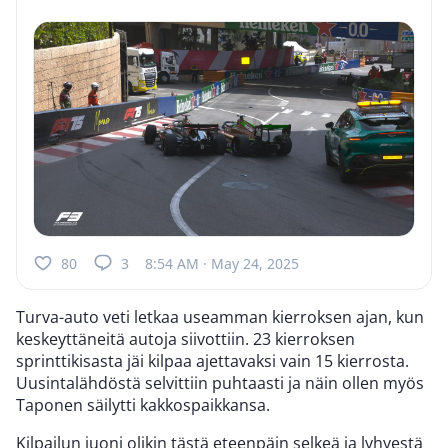
80
3
8:54 AM · May 24, 2025
Turva-auto veti letkaa useamman kierroksen ajan, kun
keskeyttäneitä autoja siivottiin. 23 kierroksen
sprinttikisasta jäi kilpaa ajettavaksi vain 15 kierrosta.
Uusintalähdöstä selvittiin puhtaasti ja näin ollen myös
Taponen säilytti kakkospaikkansa.
Kilpailun juoni olikin tästä eteenpäin selkeä ja lyhyestä