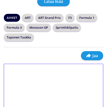
Lataa lisää
AIHEET
ART
ART Grand Prix
F3
Formula 1
Formula 3
Monacon GP
Sprinttikilpailu
Taponen Tuukka
Jaa
1€ = 10€ arvosta
ilmaiskierroksia ilman
kierrätystä!
Talleta 1€