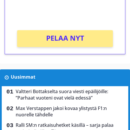
Saat heti 50 ilmaiskierrosta Tuohi 1000 -
peliin (arvo 0,20€ per kierros)!
Ei kierrätysvaatimusta!
PELAA NYT
Uusimmat
Valtteri Bottakselta suora viesti epäilijöille:
”Parhaat vuoteni ovat vielä edessä”
Max Verstappen jakoi kovaa ylistystä F1:n
nuorelle tähdelle
Ralli SM:n ratkaisuhetket käsillä – sarja palaa