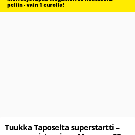
peliin - vain 1 eurolla!
Tuukka Taposelta superstartti –