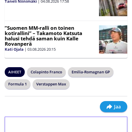
Taneli Niinimäki
|
04.08.2026
17:58
”Suomen MM-ralli on toinen
kotirallini” – Takamoto Katsuta
halusi tehdä saman kuin Kalle
Rovanperä
Kati Ojala
|
03.08.2026
20:15
AIHEET
Colapinto Franco
Emilia-Romagnan GP
Formula 1
Verstappen Max
Jaa
1€ = 10€ arvosta