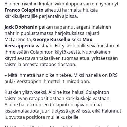
Alpinen riveihin Imolan viikonloppua varten hypännyt
Franco Colapinto
aiheutti harmaita hiuksia
kärkikuljettajille perjantain ajoissa.
Jack Doohanin
paikan napannut argentiinalainen
nähtiin puolustamassa harjoituksissa rajusti
McLareneita,
George Russellia
sekä
Max
Verstappenia
vastaan. Erityisesti hallitseva mestari oli
ihmeissään Colapinton käytöksestä. Nuorukainen
käytti avattavan takasiiven tuomaa etua, yrittäessään
taistella omasta ratapositiostaan.
– Mitä ihmettä hän oikein tekee. Miksi hänellä on DRS
auki? Verstappen ihmetteli tiimiradioon.
Kuskien yllätykseksi, Alpine itse halusi Colapinton
taistelevan ratapositiostaan kärkikuskeja vastaan.
Alpine halusi nuoren Colapinton ajavan omaa
kisasimulaatiota juuri tietyssä ajovälissä, eikä halunnut
luovuttaa positiota muille kuskeille.