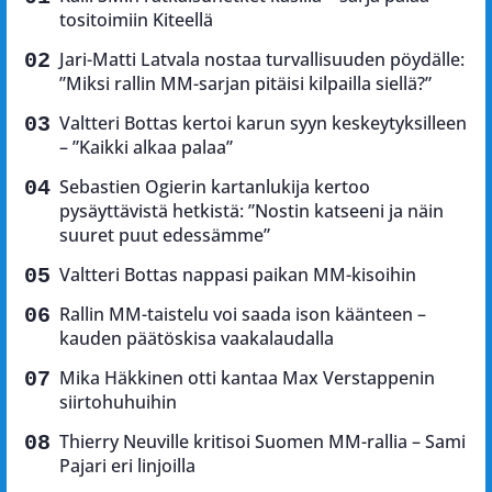
tositoimiin Kiteellä
Jari-Matti Latvala nostaa turvallisuuden pöydälle:
”Miksi rallin MM-sarjan pitäisi kilpailla siellä?”
Valtteri Bottas kertoi karun syyn keskeytyksilleen
– ”Kaikki alkaa palaa”
Sebastien Ogierin kartanlukija kertoo
pysäyttävistä hetkistä: ”Nostin katseeni ja näin
suuret puut edessämme”
Valtteri Bottas nappasi paikan MM-kisoihin
Rallin MM-taistelu voi saada ison käänteen –
kauden päätöskisa vaakalaudalla
Mika Häkkinen otti kantaa Max Verstappenin
siirtohuhuihin
Thierry Neuville kritisoi Suomen MM-rallia – Sami
Pajari eri linjoilla