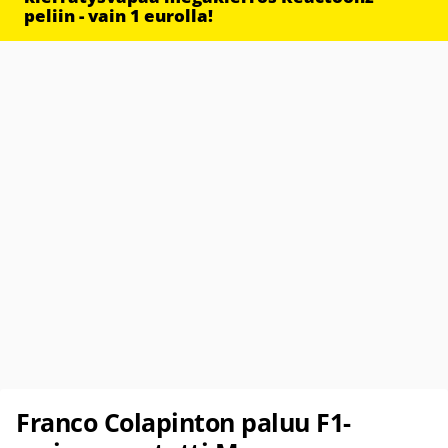
peliin - vain 1 eurolla!
Franco Colapinton paluu F1-