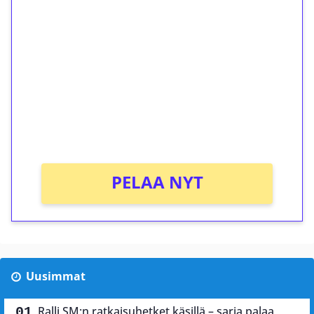
ilmaiskierroksia ilman
kierrätystä!
Talleta 1€
Saat heti 50 ilmaiskierrosta Tuohi 1000 -
peliin (arvo 0,20€ per kierros)!
Ei kierrätysvaatimusta!
PELAA NYT
Uusimmat
Ralli SM:n ratkaisuhetket käsillä – sarja palaa