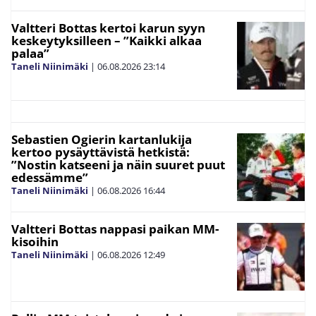
Valtteri Bottas kertoi karun syyn
keskeytyksilleen – ”Kaikki alkaa
palaa”
Taneli Niinimäki
|
06.08.2026
23:14
Sebastien Ogierin kartanlukija
kertoo pysäyttävistä hetkistä:
”Nostin katseeni ja näin suuret puut
edessämme”
Taneli Niinimäki
|
06.08.2026
16:44
Valtteri Bottas nappasi paikan MM-
kisoihin
Taneli Niinimäki
|
06.08.2026
12:49