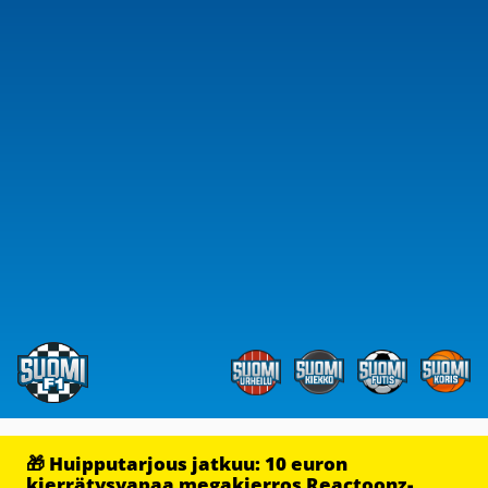
🎁 Huipputarjous jatkuu: 10 euron
kierrätysvapaa megakierros Reactoonz-