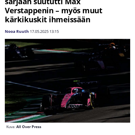
sarjaan suututti Max
Verstappenin – myös muut
kärkikuskit ihmeissään
Nooa Ruuth
17.05.2025
13:15
Kuva:
All Over Press