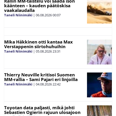
Rallin MM-taistelu voi saada ison
käänteen – kauden päätöskisa
vaakalaudalla
Taneli Niinimäki
|
06.08.2026
00:07
Mika Häkkinen otti kantaa Max
Verstappenin siirtohuhuihin
Taneli Niinimäki
|
05.08.2026
23:31
Thierry Neuville kritisoi Suomen
MM-rallia – Sami Pajari eri linjoilla
Taneli Niinimäki
|
04.08.2026
22:42
Toyotan data paljasti, mikä johti
Sebastien Ogierin rajuun ulosajoon