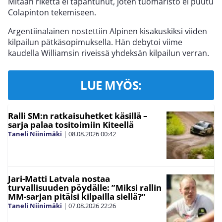
Mitään rikettä ei tapahtunut, joten tuomaristo ei puutu
Colapinton tekemiseen.
Argentiinalainen nostettiin Alpinen kisakuskiksi viiden
kilpailun pätkäsopimuksella. Hän debytoi viime
kaudella Williamsin riveissä yhdeksän kilpailun verran.
LUE MYÖS:
Ralli SM:n ratkaisuhetket käsillä –
sarja palaa tositoimiin Kiteellä
Taneli Niinimäki
|
08.08.2026
00:42
Jari-Matti Latvala nostaa
turvallisuuden pöydälle: ”Miksi rallin
MM-sarjan pitäisi kilpailla siellä?”
Taneli Niinimäki
|
07.08.2026
22:26