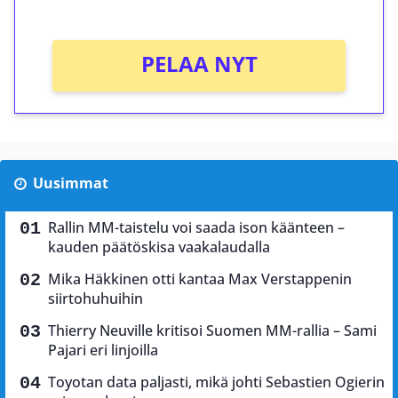
Ei kierrätysvaatimusta!
PELAA NYT
Uusimmat
Rallin MM-taistelu voi saada ison käänteen –
kauden päätöskisa vaakalaudalla
Mika Häkkinen otti kantaa Max Verstappenin
siirtohuhuihin
Thierry Neuville kritisoi Suomen MM-rallia – Sami
Pajari eri linjoilla
Toyotan data paljasti, mikä johti Sebastien Ogierin