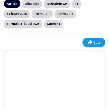
AIHEET
aika-ajot
Bahrainin GP
F1
F1-kausi 2025
Formula 1
Formula 1
Formula 1 -kausi 2025
SuomiF1
Jaa
1€ = 10€ arvosta
ilmaiskierroksia ilman
kierrätystä!
Talleta 1€
Saat heti 50 ilmaiskierrosta Tuohi 1000 -
peliin (arvo 0,20€ per kierros)!