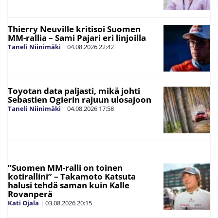
Thierry Neuville kritisoi Suomen
MM-rallia – Sami Pajari eri linjoilla
Taneli Niinimäki
|
04.08.2026
22:42
Toyotan data paljasti, mikä johti
Sebastien Ogierin rajuun ulosajoon
Taneli Niinimäki
|
04.08.2026
17:58
”Suomen MM-ralli on toinen
kotirallini” – Takamoto Katsuta
halusi tehdä saman kuin Kalle
Rovanperä
Kati Ojala
|
03.08.2026
20:15