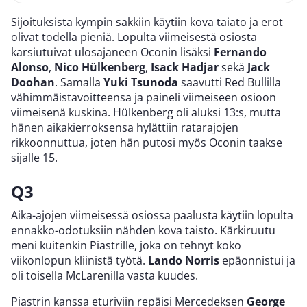
Sijoituksista kympin sakkiin käytiin kova taiato ja erot
olivat todella pieniä. Lopulta viimeisestä osiosta
karsiutuivat ulosajaneen Oconin lisäksi
Fernando
Alonso
,
Nico Hülkenberg
,
Isack Hadjar
sekä
Jack
Doohan
. Samalla
Yuki Tsunoda
saavutti Red Bullilla
vähimmäistavoitteensa ja paineli viimeiseen osioon
viimeisenä kuskina. Hülkenberg oli aluksi 13:s, mutta
hänen aikakierroksensa hylättiin ratarajojen
rikkoonnuttua, joten hän putosi myös Oconin taakse
sijalle 15.
Q3
Aika-ajojen viimeisessä osiossa paalusta käytiin lopulta
ennakko-odotuksiin nähden kova taisto. Kärkiruutu
meni kuitenkin Piastrille, joka on tehnyt koko
viikonlopun kliinistä työtä.
Lando Norris
epäonnistui ja
oli toisella McLarenilla vasta kuudes.
Piastrin kanssa eturiviin repäisi Mercedeksen
George