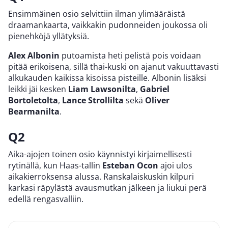
Ensimmäinen osio selvittiin ilman ylimääräistä
draamankaarta, vaikkakin pudonneiden joukossa oli
pienehköjä yllätyksiä.
Alex Albonin
putoamista heti pelistä pois voidaan
pitää erikoisena, sillä thai-kuski on ajanut vakuuttavasti
alkukauden kaikissa kisoissa pisteille. Albonin lisäksi
leikki jäi kesken
Liam Lawsonilta
,
Gabriel
Bortoletolta
,
Lance Strollilta
sekä
Oliver
Bearmanilta
.
Q2
Aika-ajojen toinen osio käynnistyi kirjaimellisesti
rytinällä, kun Haas-tallin
Esteban Ocon
ajoi ulos
aikakierroksensa alussa. Ranskalaiskuskin kilpuri
karkasi räpylästä avausmutkan jälkeen ja liukui perä
edellä rengasvalliin.