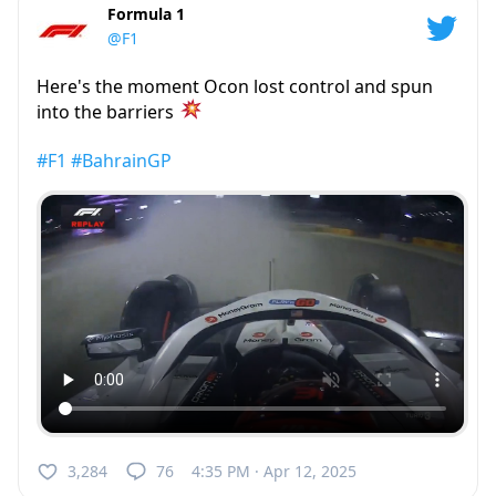
Formula 1
@F1
Here's the moment Ocon lost control and spun
into the barriers
#F1
#BahrainGP
3,284
76
4:35 PM · Apr 12, 2025