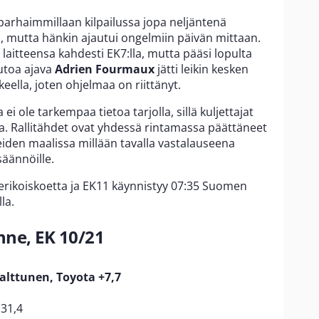
 parhaimmillaan kilpailussa jopa neljäntenä
a, mutta hänkin ajautui ongelmiin päivän mittaan.
 laitteensa kahdesti EK7:lla, mutta pääsi lopulta
utoa ajava
Adrien Fourmaux
jätti leikin kesken
eella, joten ohjelmaa on riittänyt.
ei ole tarkempaa tietoa tarjolla, sillä kuljettajat
sa. Rallitähdet ovat yhdessä rintamassa päättäneet
iden maalissa millään tavalla vastalauseena
säännöille.
erikoiskoetta ja EK11 käynnistyy 07:35 Suomen
la.
nne, EK 10/21
alttunen, Toyota +7,7
:31,4