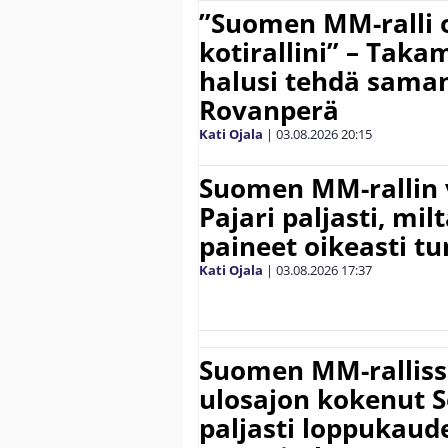
”Suomen MM-ralli 
kotirallini” – Tak
halusi tehdä saman
Rovanperä
Kati Ojala
|
03.08.2026
20:15
Suomen MM-rallin 
Pajari paljasti, milt
paineet oikeasti tu
Kati Ojala
|
03.08.2026
17:37
Suomen MM-ralliss
ulosajon kokenut S
paljasti loppukaud