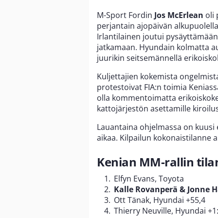
M-Sport Fordin
Jos McErlean
oli
perjantain ajopäivän alkupuolell
Irlantilainen joutui pysäyttämään
jatkamaan. Hyundain kolmatta a
juurikin seitsemännellä erikoiskok
Kuljettajien kokemista ongelmista 
protestoivat FIA:n toimia Kenias
olla kommentoimatta erikoiskoke
kattojärjestön asettamille kiroilu
Lauantaina ohjelmassa on kuusi 
aikaa. Kilpailun kokonaistilanne al
Kenian MM-rallin tila
Elfyn Evans, Toyota
Kalle Rovanperä & Jonne H
Ott Tänak, Hyundai +55,4
Thierry Neuville, Hyundai +1