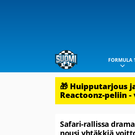
FORMULA 
🎁 Huipputarjous 
Reactoonz-peliin - 
Safari-rallissa dram
nousi yhtäkkiä voitt