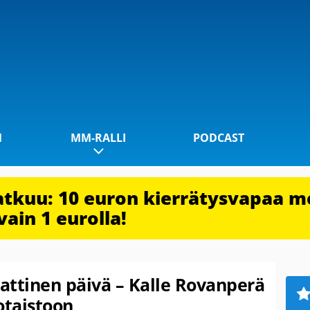
1
MM-RALLI
PODCAST
jatkuu: 10 euron kierrätysvapaa m
vain 1 eurolla!
aattinen päivä – Kalle Rovanperä
otaistoon