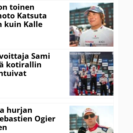
on toinen
amoto Katsuta
 kuin Kalle
voittaja Sami
ä kotirallin
ntuivat
a hurjan
ebastien Ogier
en