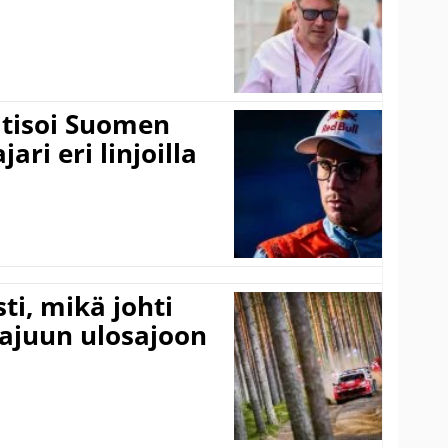
itisoi Suomen
ari eri linjoilla
ti, mikä johti
rajuun ulosajoon