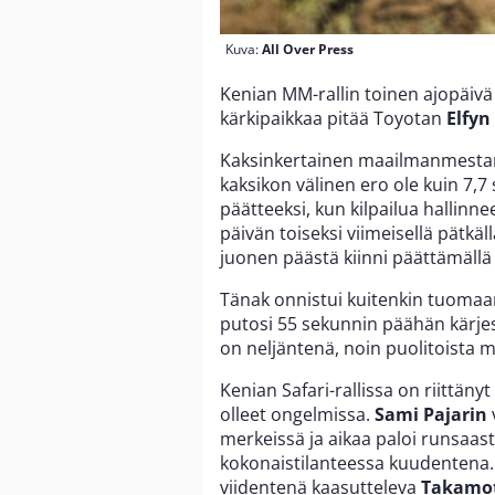
Kuva:
All Over Press
Kenian MM-rallin toinen ajopäivä
kärkipaikkaa pitää Toyotan
Elfyn
Kaksinkertainen maailmanmesta
kaksikon välinen ero ole kuin 7,7
päätteeksi, kun kilpailua hallinne
päivän toiseksi viimeisellä pätk
juonen päästä kiinni päättämällä
Tänak onnistui kuitenkin tuomaan
putosi 55 sekunnin päähän kärje
on neljäntenä, noin puolitoista 
Kenian Safari-rallissa on riittäny
olleet ongelmissa.
Sami Pajarin
merkeissä ja aikaa paloi runsaast
kokonaistilanteessa kuudentena.
viidentenä kaasutteleva
Takamot