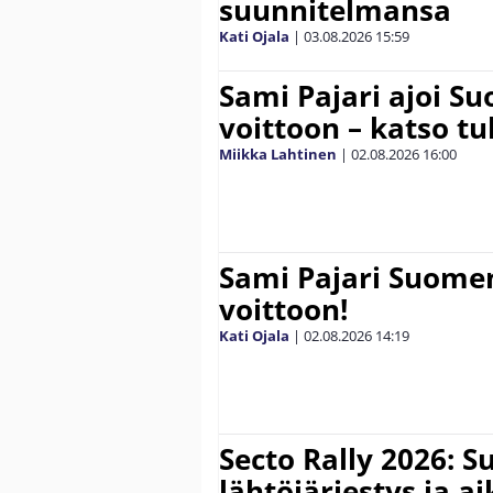
suunnitelmansa
Kati Ojala
|
03.08.2026
15:59
Sami Pajari ajoi S
voittoon – katso tu
Miikka Lahtinen
|
02.08.2026
16:00
Sami Pajari Suome
voittoon!
Kati Ojala
|
02.08.2026
14:19
Secto Rally 2026: 
lähtöjärjestys ja a