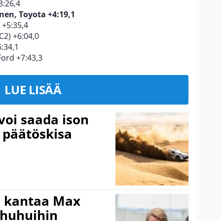
3:26,4
nen, Toyota +4:19,1
 +5:35,4
2) +6:04,0
:34,1
ord +7:43,3
LUE LISÄÄ
voi saada ison
 päätöskisa
i kantaa Max
ohuhuihin