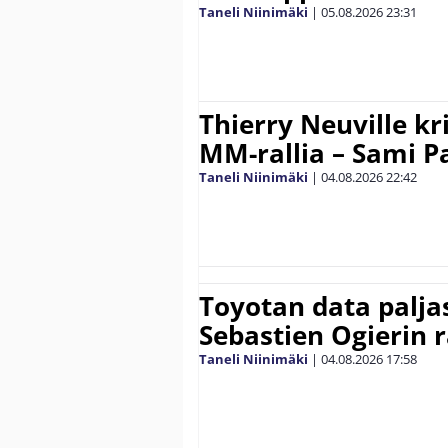
Taneli Niinimäki
|
05.08.2026
23:31
Thierry Neuville kr
MM-rallia – Sami Paj
Taneli Niinimäki
|
04.08.2026
22:42
Toyotan data paljas
Sebastien Ogierin 
Taneli Niinimäki
|
04.08.2026
17:58