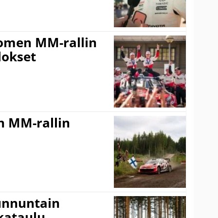
uomen MM-rallin
lokset
n MM-rallin
Sunnuntain
ikataulu