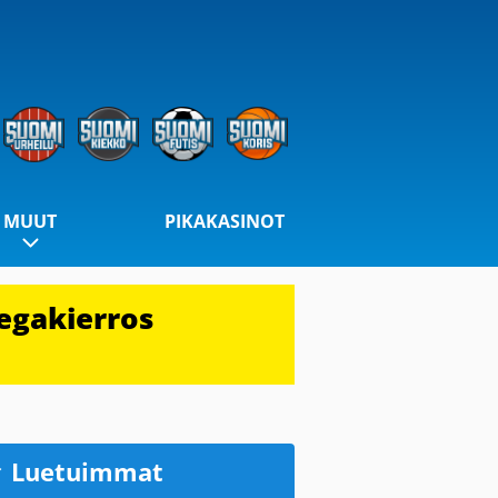
MUUT
PIKAKASINOT
egakierros
Luetuimmat