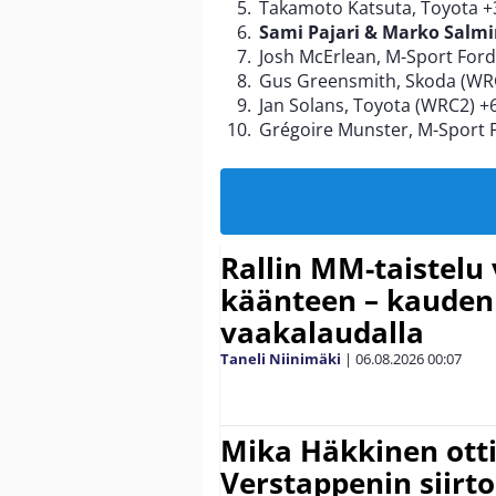
Takamoto Katsuta, Toyota +
Sami Pajari & Marko Salmi
Josh McErlean, M-Sport Ford
Gus Greensmith, Skoda (WRC
Jan Solans, Toyota (WRC2) +6
Grégoire Munster, M-Sport F
Rallin MM-taistelu 
käänteen – kauden
vaakalaudalla
Taneli Niinimäki
|
06.08.2026
00:07
Mika Häkkinen ott
Verstappenin siirt