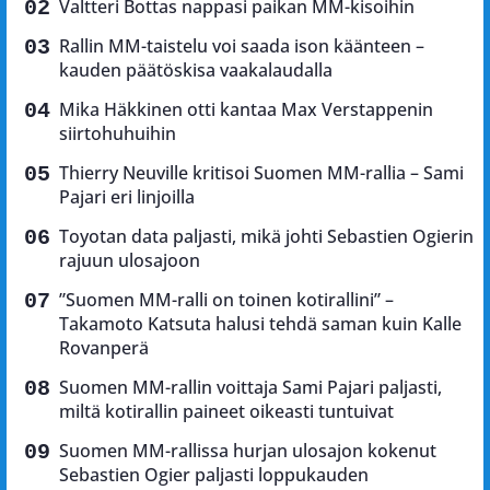
Valtteri Bottas nappasi paikan MM-kisoihin
Rallin MM-taistelu voi saada ison käänteen –
kauden päätöskisa vaakalaudalla
Mika Häkkinen otti kantaa Max Verstappenin
siirtohuhuihin
Thierry Neuville kritisoi Suomen MM-rallia – Sami
Pajari eri linjoilla
Toyotan data paljasti, mikä johti Sebastien Ogierin
rajuun ulosajoon
”Suomen MM-ralli on toinen kotirallini” –
Takamoto Katsuta halusi tehdä saman kuin Kalle
Rovanperä
Suomen MM-rallin voittaja Sami Pajari paljasti,
miltä kotirallin paineet oikeasti tuntuivat
Suomen MM-rallissa hurjan ulosajon kokenut
Sebastien Ogier paljasti loppukauden