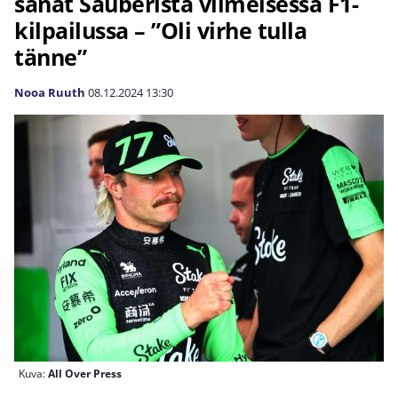
sanat Sauberista viimeisessä F1-
kilpailussa – ”Oli virhe tulla
tänne”
Nooa Ruuth
08.12.2024
13:30
Kuva:
All Over Press