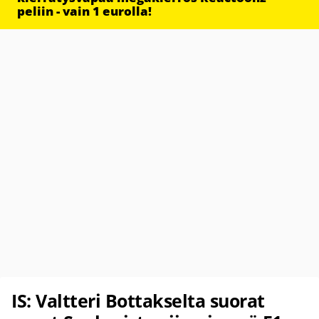
peliin - vain 1 eurolla!
IS: Valtteri Bottakselta suorat