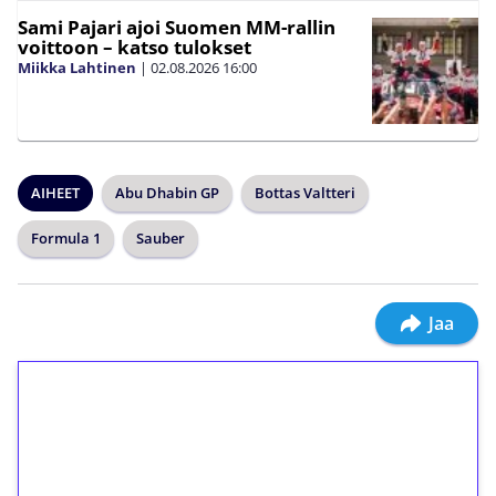
Sami Pajari ajoi Suomen MM-rallin
voittoon – katso tulokset
Miikka Lahtinen
|
02.08.2026
16:00
AIHEET
Abu Dhabin GP
Bottas Valtteri
Formula 1
Sauber
Jaa
1€ = 10€ arvosta
ilmaiskierroksia ilman
kierrätystä!