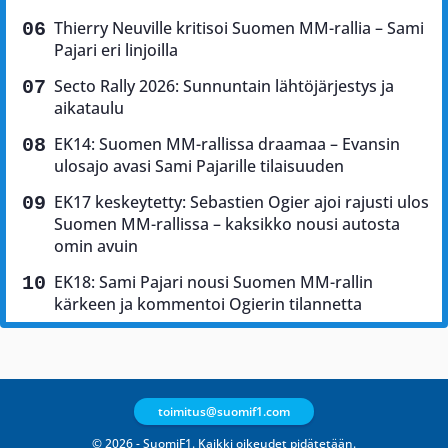
Thierry Neuville kritisoi Suomen MM-rallia – Sami
Pajari eri linjoilla
Secto Rally 2026: Sunnuntain lähtöjärjestys ja
aikataulu
EK14: Suomen MM-rallissa draamaa – Evansin
ulosajo avasi Sami Pajarille tilaisuuden
EK17 keskeytetty: Sebastien Ogier ajoi rajusti ulos
Suomen MM-rallissa – kaksikko nousi autosta
omin avuin
EK18: Sami Pajari nousi Suomen MM-rallin
kärkeen ja kommentoi Ogierin tilannetta
toimitus@suomif1.com
© 2026 - SuomiF1. Kaikki oikeudet pidätetään.