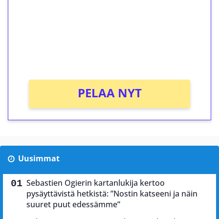
Talleta 1€
Saat heti 50 ilmaiskierrosta Tuohi 1000 -
peliin (arvo 0,20€ per kierros)!
Ei kierrätysvaatimusta!
PELAA NYT
Uusimmat
Sebastien Ogierin kartanlukija kertoo
pysäyttävistä hetkistä: ”Nostin katseeni ja näin
suuret puut edessämme”