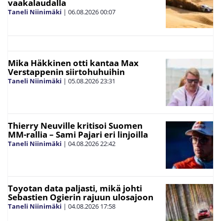
vaakalaudalla
Taneli Niinimäki
|
06.08.2026
00:07
Mika Häkkinen otti kantaa Max
Verstappenin siirtohuhuihin
Taneli Niinimäki
|
05.08.2026
23:31
Thierry Neuville kritisoi Suomen
MM-rallia – Sami Pajari eri linjoilla
Taneli Niinimäki
|
04.08.2026
22:42
Toyotan data paljasti, mikä johti
Sebastien Ogierin rajuun ulosajoon
Taneli Niinimäki
|
04.08.2026
17:58