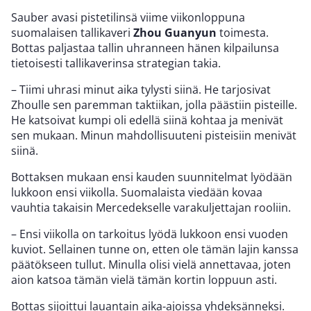
Sauber avasi pistetilinsä viime viikonloppuna
suomalaisen tallikaveri
Zhou Guanyun
toimesta.
Bottas paljastaa tallin uhranneen hänen kilpailunsa
tietoisesti tallikaverinsa strategian takia.
– Tiimi uhrasi minut aika tylysti siinä. He tarjosivat
Zhoulle sen paremman taktiikan, jolla päästiin pisteille.
He katsoivat kumpi oli edellä siinä kohtaa ja menivät
sen mukaan. Minun mahdollisuuteni pisteisiin menivät
siinä.
Bottaksen mukaan ensi kauden suunnitelmat lyödään
lukkoon ensi viikolla. Suomalaista viedään kovaa
vauhtia takaisin Mercedekselle varakuljettajan rooliin.
– Ensi viikolla on tarkoitus lyödä lukkoon ensi vuoden
kuviot. Sellainen tunne on, etten ole tämän lajin kanssa
päätökseen tullut. Minulla olisi vielä annettavaa, joten
aion katsoa tämän vielä tämän kortin loppuun asti.
Bottas sijoittui lauantain aika-ajoissa yhdeksänneksi.