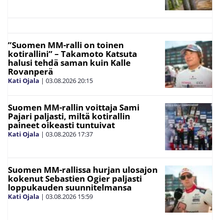
”Suomen MM-ralli on toinen
kotirallini” – Takamoto Katsuta
halusi tehdä saman kuin Kalle
Rovanperä
Kati Ojala
|
03.08.2026
20:15
Suomen MM-rallin voittaja Sami
Pajari paljasti, miltä kotirallin
paineet oikeasti tuntuivat
Kati Ojala
|
03.08.2026
17:37
Suomen MM-rallissa hurjan ulosajon
kokenut Sebastien Ogier paljasti
loppukauden suunnitelmansa
Kati Ojala
|
03.08.2026
15:59