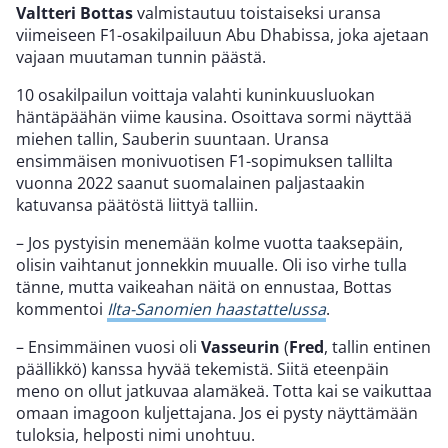
Valtteri Bottas
valmistautuu toistaiseksi uransa
viimeiseen F1-osakilpailuun Abu Dhabissa, joka ajetaan
vajaan muutaman tunnin päästä.
10 osakilpailun voittaja valahti kuninkuusluokan
häntäpäähän viime kausina. Osoittava sormi näyttää
miehen tallin, Sauberin suuntaan. Uransa
ensimmäisen monivuotisen F1-sopimuksen tallilta
vuonna 2022 saanut suomalainen paljastaakin
katuvansa päätöstä liittyä talliin.
– Jos pystyisin menemään kolme vuotta taaksepäin,
olisin vaihtanut jonnekkin muualle. Oli iso virhe tulla
tänne, mutta vaikeahan näitä on ennustaa, Bottas
kommentoi
Ilta-Sanomien haastattelussa
.
– Ensimmäinen vuosi oli
Vasseurin
(
Fred
, tallin entinen
päällikkö) kanssa hyvää tekemistä. Siitä eteenpäin
meno on ollut jatkuvaa alamäkeä. Totta kai se vaikuttaa
omaan imagoon kuljettajana. Jos ei pysty näyttämään
tuloksia, helposti nimi unohtuu.