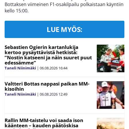
Bottaksen viimeinen F1-osakilpailu polkaistaan käyntiin
kello 15:00.
LUE MYÖS:
Sebastien Ogierin kartanlukija
kertoo pysäyttävistä hetkistä:
”Nostin katseeni ja näin suuret puut
edessämme”
Taneli Niinimäki
|
06.08.2026
16:44
Valtteri Bottas nappasi paikan MM-
kisoihin
Taneli Niinimäki
|
06.08.2026
12:49
Rallin MM-taistelu voi saada ison
käänteen – kauden päätöskisa