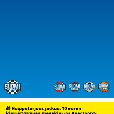
🎁 Huipputarjous jatkuu: 10 euron
kierrätysvapaa megakierros Reactoonz-