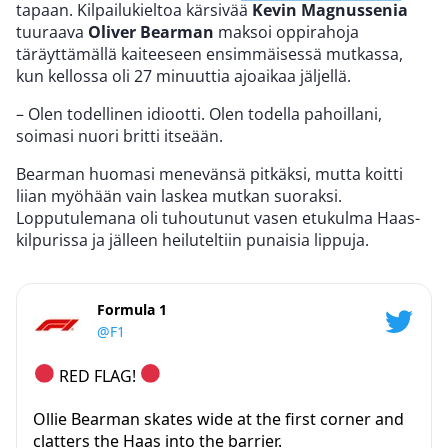
tapaan. Kilpailukieltoa kärsivää
Kevin Magnussenia
tuuraava
Oliver Bearman
maksoi oppirahoja
täräyttämällä kaiteeseen ensimmäisessä mutkassa,
kun kellossa oli 27 minuuttia ajoaikaa jäljellä.
– Olen todellinen idiootti. Olen todella pahoillani,
soimasi nuori britti itseään.
Bearman huomasi menevänsä pitkäksi, mutta koitti
liian myöhään vain laskea mutkan suoraksi.
Lopputulemana oli tuhoutunut vasen etukulma Haas-
kilpurissa ja jälleen heiluteltiin punaisia lippuja.
Formula 1
@F1
RED FLAG!
Ollie Bearman skates wide at the first corner and
clatters the Haas into the barrier.