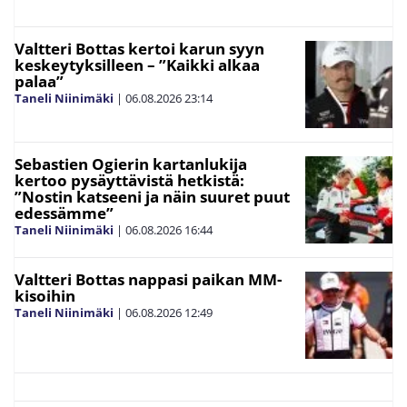
Valtteri Bottas kertoi karun syyn
keskeytyksilleen – ”Kaikki alkaa
palaa”
Taneli Niinimäki
|
06.08.2026
23:14
Sebastien Ogierin kartanlukija
kertoo pysäyttävistä hetkistä:
”Nostin katseeni ja näin suuret puut
edessämme”
Taneli Niinimäki
|
06.08.2026
16:44
Valtteri Bottas nappasi paikan MM-
kisoihin
Taneli Niinimäki
|
06.08.2026
12:49