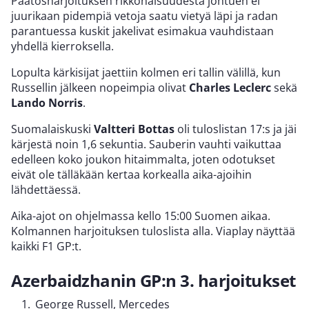
Päätösharjoituksen rikkonaisuudesta johtuen ei
juurikaan pidempiä vetoja saatu vietyä läpi ja radan
parantuessa kuskit jakelivat esimakua vauhdistaan
yhdellä kierroksella.
Lopulta kärkisijat jaettiin kolmen eri tallin välillä, kun
Russellin jälkeen nopeimpia olivat
Charles Leclerc
sekä
Lando Norris
.
Suomalaiskuski
Valtteri Bottas
oli tuloslistan 17:s ja jäi
kärjestä noin 1,6 sekuntia. Sauberin vauhti vaikuttaa
edelleen koko joukon hitaimmalta, joten odotukset
eivät ole tälläkään kertaa korkealla aika-ajoihin
lähdettäessä.
Aika-ajot on ohjelmassa kello 15:00 Suomen aikaa.
Kolmannen harjoituksen tuloslista alla. Viaplay näyttää
kaikki F1 GP:t.
Azerbaidzhanin GP:n 3. harjoitukset
George Russell, Mercedes