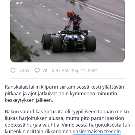
5,365
78
8:47 AM · Sep 14, 2024
Ranskalaistallin kilpurin siirtämisessä kesti yllättävän
pitkään ja ajot jatkuivat noin kymmenen minuutin
keskeytyksen jälkeen.
Bakun vauhdikas katurata oli tyypilliseen tapaan melko
liukas harjoituksen alussa, mutta pito parani session
edetessä hurjaa vauhtia. Viimeisestä harjoituksesta tuli
kuitenkin erittäin rikkonainen
ensimmäisen treenin