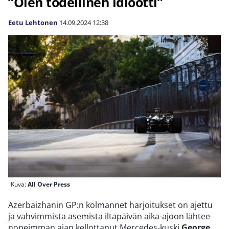
”Olen todellinen idiootti”
Eetu Lehtonen
14.09.2024
12:38
Kuva:
All Over Press
Azerbaizhanin GP:n kolmannet harjoitukset on ajettu
ja vahvimmista asemista iltapäivän aika-ajoon lähtee
nopeimman ajan kellottanut Mercedes-kuski
George