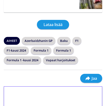
Lataa lisää
AIHEET
Azerbaidzhanin GP
Baku
F1
F1-kausi 2024
Formula 1
Formula 1
Formula 1 -kausi 2024
Vapaat harjoitukset
Jaa
1€ = 10€ arvosta
ilmaiskierroksia ilman