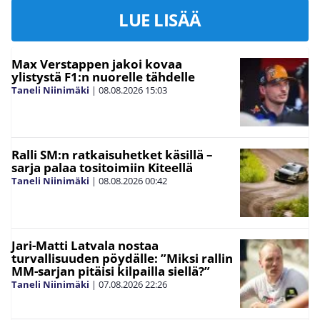
LUE LISÄÄ
Max Verstappen jakoi kovaa
ylistystä F1:n nuorelle tähdelle
Taneli Niinimäki
|
08.08.2026
15:03
Ralli SM:n ratkaisuhetket käsillä –
sarja palaa tositoimiin Kiteellä
Taneli Niinimäki
|
08.08.2026
00:42
Jari-Matti Latvala nostaa
turvallisuuden pöydälle: ”Miksi rallin
MM-sarjan pitäisi kilpailla siellä?”
Taneli Niinimäki
|
07.08.2026
22:26