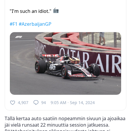
"I'm such an idiot."
#F1
#AzerbaijanGP
4,907
94
9:05 AM · Sep 14, 2024
Tällä kertaa auto saatiin nopeammin sivuun ja ajoaikaa
jäi vielä runsaat 22 minuuttia session jatkuessa.