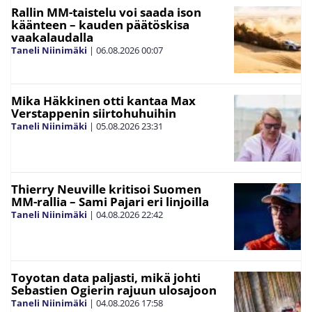
Rallin MM-taistelu voi saada ison
käänteen – kauden päätöskisa
vaakalaudalla
Taneli Niinimäki
|
06.08.2026
00:07
Mika Häkkinen otti kantaa Max
Verstappenin siirtohuhuihin
Taneli Niinimäki
|
05.08.2026
23:31
Thierry Neuville kritisoi Suomen
MM-rallia – Sami Pajari eri linjoilla
Taneli Niinimäki
|
04.08.2026
22:42
Toyotan data paljasti, mikä johti
Sebastien Ogierin rajuun ulosajoon
Taneli Niinimäki
|
04.08.2026
17:58