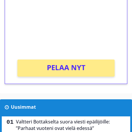
kierrätystä!
Talleta 1€
Saat heti 50 ilmaiskierrosta Tuohi 1000 -
peliin (arvo 0,20€ per kierros)!
Ei kierrätysvaatimusta!
PELAA NYT
Uusimmat
Valtteri Bottakselta suora viesti epäilijöille:
”Parhaat vuoteni ovat vielä edessä”