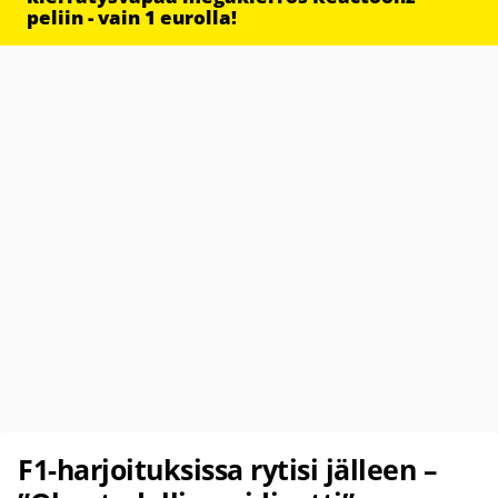
peliin - vain 1 eurolla!
F1-harjoituksissa rytisi jälleen –