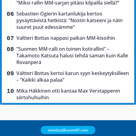
”Miksi rallin MM-sarjan pitäisi kilpailla siellä?”
Sebastien Ogierin kartanlukija kertoo
pysäyttävistä hetkistä: ”Nostin katseeni ja näin
suuret puut edessämme”
Valtteri Bottas nappasi paikan MM-kisoihin
”Suomen MM-ralli on toinen kotirallini” –
Takamoto Katsuta halusi tehdä saman kuin Kalle
Rovanperä
Valtteri Bottas kertoi karun syyn keskeytyksilleen
– ”Kaikki alkaa palaa”
Mika Häkkinen otti kantaa Max Verstappenin
siirtohuhuihin
toimitus@suomif1.com