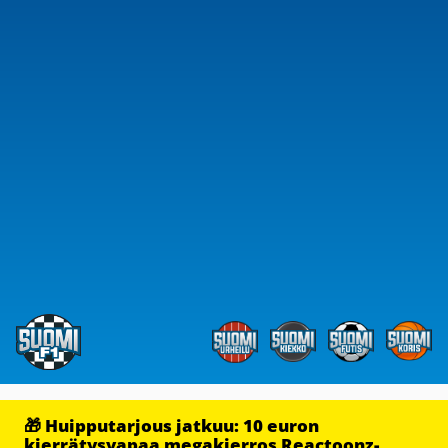
🎁 Huipputarjous jatkuu: 10 euron
kierrätysvapaa megakierros Reactoonz-