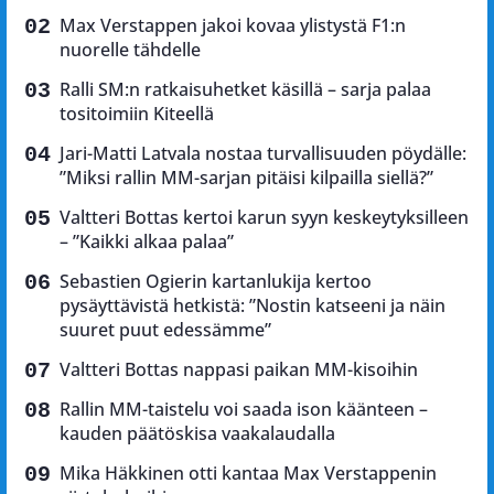
Max Verstappen jakoi kovaa ylistystä F1:n
nuorelle tähdelle
Ralli SM:n ratkaisuhetket käsillä – sarja palaa
tositoimiin Kiteellä
Jari-Matti Latvala nostaa turvallisuuden pöydälle:
”Miksi rallin MM-sarjan pitäisi kilpailla siellä?”
Valtteri Bottas kertoi karun syyn keskeytyksilleen
– ”Kaikki alkaa palaa”
Sebastien Ogierin kartanlukija kertoo
pysäyttävistä hetkistä: ”Nostin katseeni ja näin
suuret puut edessämme”
Valtteri Bottas nappasi paikan MM-kisoihin
Rallin MM-taistelu voi saada ison käänteen –
kauden päätöskisa vaakalaudalla
Mika Häkkinen otti kantaa Max Verstappenin