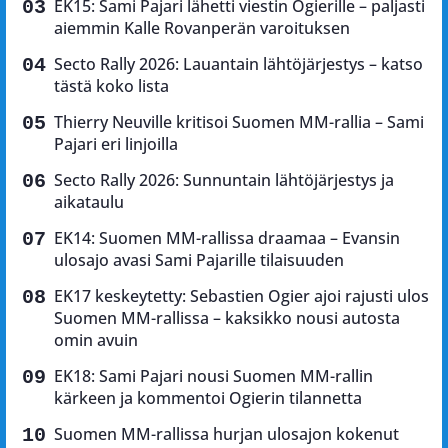
EK15: Sami Pajari lähetti viestin Ogierille – paljasti
aiemmin Kalle Rovanperän varoituksen
Secto Rally 2026: Lauantain lähtöjärjestys – katso
tästä koko lista
Thierry Neuville kritisoi Suomen MM-rallia – Sami
Pajari eri linjoilla
Secto Rally 2026: Sunnuntain lähtöjärjestys ja
aikataulu
EK14: Suomen MM-rallissa draamaa – Evansin
ulosajo avasi Sami Pajarille tilaisuuden
EK17 keskeytetty: Sebastien Ogier ajoi rajusti ulos
Suomen MM-rallissa – kaksikko nousi autosta
omin avuin
EK18: Sami Pajari nousi Suomen MM-rallin
kärkeen ja kommentoi Ogierin tilannetta
Suomen MM-rallissa hurjan ulosajon kokenut