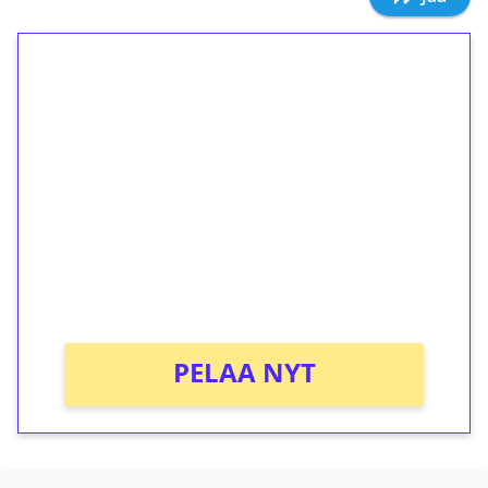
1€ = 10€ arvosta
ilmaiskierroksia ilman
kierrätystä!
Talleta 1€
Saat heti 50 ilmaiskierrosta Tuohi 1000 -
peliin (arvo 0,20€ per kierros)!
Ei kierrätysvaatimusta!
PELAA NYT