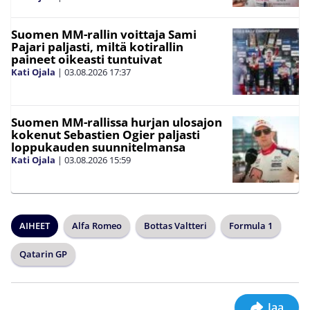
Suomen MM-rallin voittaja Sami
Pajari paljasti, miltä kotirallin
paineet oikeasti tuntuivat
Kati Ojala
|
03.08.2026
17:37
Suomen MM-rallissa hurjan ulosajon
kokenut Sebastien Ogier paljasti
loppukauden suunnitelmansa
Kati Ojala
|
03.08.2026
15:59
AIHEET
Alfa Romeo
Bottas Valtteri
Formula 1
Qatarin GP
Jaa