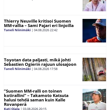
Thierry Neuville kritisoi Suomen
MM-rallia – Sami Pajari eri linjoilla
Taneli Niinimäki
|
04.08.2026
22:42
Toyotan data paljasti, mikä johti
Sebastien Ogierin rajuun ulosajoon
Taneli Niinimäki
|
04.08.2026
17:58
”Suomen MM-ralli on toinen
kotirallini” – Takamoto Katsuta
halusi tehdä saman kuin Kalle
Rovanperä
Kati Ojala
|
03.08.2026
20:15