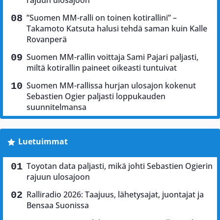
rajuun ulosajoon
”Suomen MM-ralli on toinen kotirallini” –
Takamoto Katsuta halusi tehdä saman kuin Kalle
Rovanperä
Suomen MM-rallin voittaja Sami Pajari paljasti,
miltä kotirallin paineet oikeasti tuntuivat
Suomen MM-rallissa hurjan ulosajon kokenut
Sebastien Ogier paljasti loppukauden
suunnitelmansa
Luetuimmat
Toyotan data paljasti, mikä johti Sebastien Ogierin
rajuun ulosajoon
Ralliradio 2026: Taajuus, lähetysajat, juontajat ja
Bensaa Suonissa