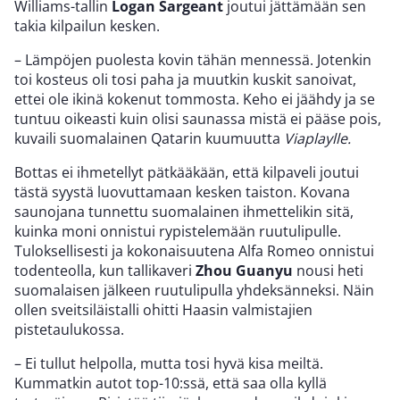
Williams-tallin
Logan Sargeant
joutui jättämään sen
takia kilpailun kesken.
– Lämpöjen puolesta kovin tähän mennessä. Jotenkin
toi kosteus oli tosi paha ja muutkin kuskit sanoivat,
ettei ole ikinä kokenut tommosta. Keho ei jäähdy ja se
tuntuu oikeasti kuin olisi saunassa mistä ei pääse pois,
kuvaili suomalainen Qatarin kuumuutta
Viaplaylle.
Bottas ei ihmetellyt pätkääkään, että kilpaveli joutui
tästä syystä luovuttamaan kesken taiston. Kovana
saunojana tunnettu suomalainen ihmettelikin sitä,
kuinka moni onnistui rypistelemään ruutulipulle.
Tuloksellisesti ja kokonaisuutena Alfa Romeo onnistui
todenteolla, kun tallikaveri
Zhou Guanyu
nousi heti
suomalaisen jälkeen ruutulipulla yhdeksänneksi. Näin
ollen sveitsiläistalli ohitti Haasin valmistajien
pistetaulukossa.
– Ei tullut helpolla, mutta tosi hyvä kisa meiltä.
Kummatkin autot top-10:ssä, että saa olla kyllä