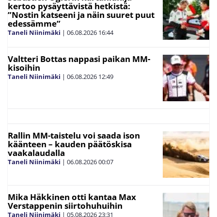
kertoo pysäyttävistä hetkistä:
”Nostin katseeni ja näin suuret puut
edessämme”
Taneli Niinimäki
|
06.08.2026
16:44
Valtteri Bottas nappasi paikan MM-
kisoihin
Taneli Niinimäki
|
06.08.2026
12:49
Rallin MM-taistelu voi saada ison
käänteen – kauden päätöskisa
vaakalaudalla
Taneli Niinimäki
|
06.08.2026
00:07
Mika Häkkinen otti kantaa Max
Verstappenin siirtohuhuihin
Taneli Niinimäki
|
05.08.2026
23:31