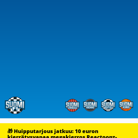
🎁 Huipputarjous jatkuu: 10 euron
kierrätysvapaa megakierros Reactoonz-