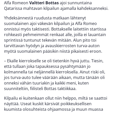
Alfa Romeon
Valtteri Bottas
ajoi sunnuntaina
Qatarissa mahtavan kilpailun ajamalla kahdeksanneksi.
Yhdeksännestä ruudusta matkaan lähtenyt
suomalainen ajoi väkevän kilpailun ja Alfa Romeo
onnistui myös taktisesti. Bottakselle laitettiin startissa
rohkeasti pehmeimmät renkaat alle, joilla ei lauantain
sprintissä tuntunut tekevän mitään. Alun pito toi
tarvittavan hyödyn ja avauskierrosten turva-auton
myötä suomalainen pääsikin niistä pikaisesti eroon.
– Ekalle kierrokselle se oli tietenkin hyvä juttu. Tiesin,
että tullaan joka tapauksessa pysähtymään jo
kolmannella tai neljännellä kierroksella. Ainut riski oli,
jos turva-auto tulee väärään aikaan, mutta tänään oli
onneksi vähän tuuriakin ja kaikki meni, kuten
suunniteltiin, fiilisteli Bottas taktiikkaa.
Kilpailu ei kuitenkaan ollut niin helppo, miltä se saattoi
näyttää. Useat kuskit kärsivät poikkeuksellisen
kuumista olosuhteista ohjaamossa ja muun muassa