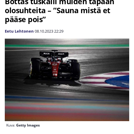
Bottas tuskaili muiden tapaan
olosuhteita – ”Sauna mistä et
pääse pois”
Eetu Lehtonen
08.10.2023
22:29
Kuva:
Getty Images