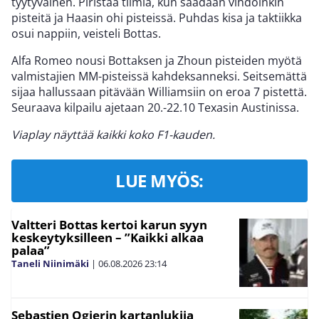
tyytyväinen. Piristää tiimiä, kun saadaan vihdoinkin
pisteitä ja Haasin ohi pisteissä. Puhdas kisa ja taktiikka
osui nappiin, veisteli Bottas.
Alfa Romeo nousi Bottaksen ja Zhoun pisteiden myötä
valmistajien MM-pisteissä kahdeksanneksi. Seitsemättä
sijaa hallussaan pitävään Williamsiin on eroa 7 pistettä.
Seuraava kilpailu ajetaan 20.-22.10 Texasin Austinissa.
Viaplay näyttää kaikki koko F1-kauden.
LUE MYÖS:
Valtteri Bottas kertoi karun syyn
keskeytyksilleen – ”Kaikki alkaa
palaa”
Taneli Niinimäki
|
06.08.2026
23:14
Sebastien Ogierin kartanlukija