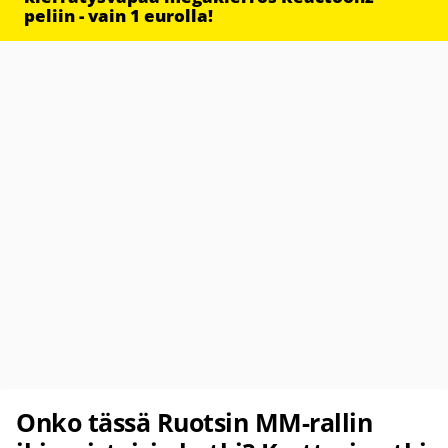
peliin - vain 1 eurolla!
Onko tässä Ruotsin MM-rallin