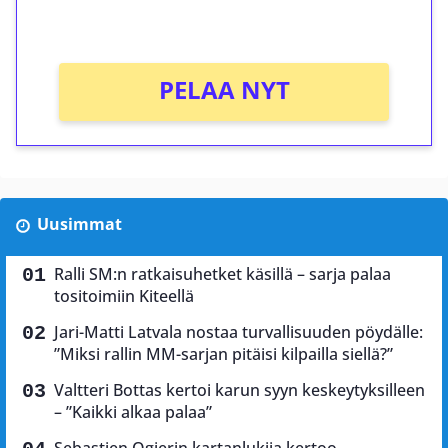
Ei kierrätysvaatimusta!
PELAA NYT
Uusimmat
Ralli SM:n ratkaisuhetket käsillä – sarja palaa
tositoimiin Kiteellä
Jari-Matti Latvala nostaa turvallisuuden pöydälle:
”Miksi rallin MM-sarjan pitäisi kilpailla siellä?”
Valtteri Bottas kertoi karun syyn keskeytyksilleen
– ”Kaikki alkaa palaa”