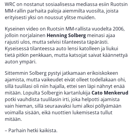
WRC on nostanut sosiaalisessa mediassa esiin Ruotsin
MM-rallin parhaita paloja aiemmilta vuosilta, joista
erityisesti yksi on noussut ylitse muiden.
Kyseinen video on Ruotsin MM-rallista vuodelta 2006,
jolloin norjalainen
Henning Solberg
meinasi ajaa
rajusti ulos, mutta selvisi tilanteesta täpärästi.
Kyseisessä tilanteessa auto lensi katolleen ja liukui
tietä pitkin penkkaan, mutta katsojat saivat käännettyä
auton ympäri.
Sittemmin Solberg pystyi jatkamaan erikoiskokeen
ajamista, mutta vaikeudet eivät olleet todellakaan ohi,
sillä tuulilasi oli niin hajalla, ettei sen läpi nähnyt enää
mitään. Lopulta Solbergin kartanlukija
Cato Menkerud
potki vauhdista tuulilasin irti, joka helpotti ajamista
vain hieman, sillä seuraavaksi lumi alkoi pöllyämään
voimalla sisään, eikä nuottien lukemisesta tullut
mitään.
– Parhain hetki kaikista.