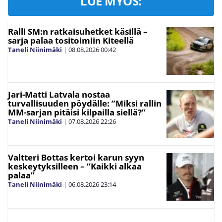
LUE MYÖS:
Ralli SM:n ratkaisuhetket käsillä –
sarja palaa tositoimiin Kiteellä
Taneli Niinimäki
|
08.08.2026
00:42
Jari-Matti Latvala nostaa
turvallisuuden pöydälle: ”Miksi rallin
MM-sarjan pitäisi kilpailla siellä?”
Taneli Niinimäki
|
07.08.2026
22:26
Valtteri Bottas kertoi karun syyn
keskeytyksilleen – ”Kaikki alkaa
palaa”
Taneli Niinimäki
|
06.08.2026
23:14