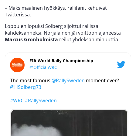
– Maksimaalinen hyökkäys, rallifanit kehuivat
Twitterissä.
Loppujen lopuksi Solberg sijoittui rallissa
kahdeksanneksi. Norjalainen jäi voittoon ajaneesta
Marcus Grönholmista
reilut yhdeksän minuuttia.
FIA World Rally Championship
@OfficialWRC
The most famous
@RallySweden
moment ever?
@HSolberg73
#WRC
#RallySweden