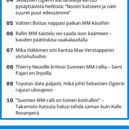
Sebastien Ogierin kartanlukija kertoo
pysäyttävistä hetkistä: ”Nostin katseeni ja näin
suuret puut edessämme”
Valtteri Bottas nappasi paikan MM-kisoihin
Rallin MM-taistelu voi saada ison käänteen –
kauden päätöskisa vaakalaudalla
Mika Häkkinen otti kantaa Max Verstappenin
siirtohuhuihin
Thierry Neuville kritisoi Suomen MM-rallia – Sami
Pajari eri linjoilla
Toyotan data paljasti, mikä johti Sebastien Ogierin
rajuun ulosajoon
”Suomen MM-ralli on toinen kotirallini” –
Takamoto Katsuta halusi tehdä saman kuin Kalle
Rovanperä