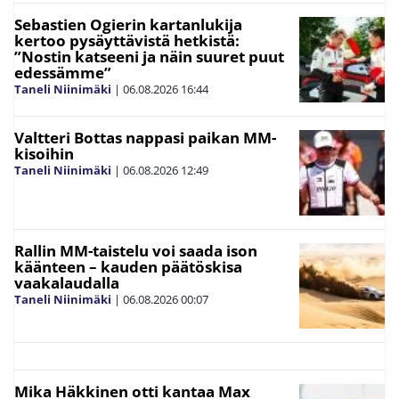
Sebastien Ogierin kartanlukija
kertoo pysäyttävistä hetkistä:
”Nostin katseeni ja näin suuret puut
edessämme”
Taneli Niinimäki
|
06.08.2026
16:44
Valtteri Bottas nappasi paikan MM-
kisoihin
Taneli Niinimäki
|
06.08.2026
12:49
Rallin MM-taistelu voi saada ison
käänteen – kauden päätöskisa
vaakalaudalla
Taneli Niinimäki
|
06.08.2026
00:07
Mika Häkkinen otti kantaa Max