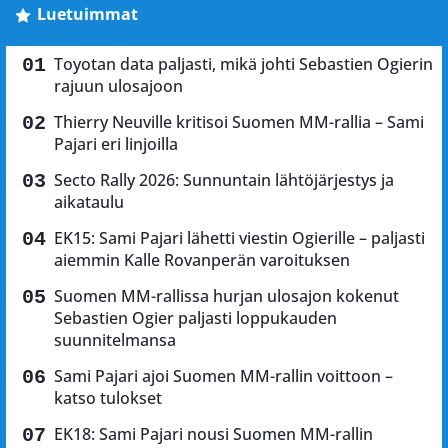
Luetuimmat
Toyotan data paljasti, mikä johti Sebastien Ogierin
rajuun ulosajoon
Thierry Neuville kritisoi Suomen MM-rallia – Sami
Pajari eri linjoilla
Secto Rally 2026: Sunnuntain lähtöjärjestys ja
aikataulu
EK15: Sami Pajari lähetti viestin Ogierille – paljasti
aiemmin Kalle Rovanperän varoituksen
Suomen MM-rallissa hurjan ulosajon kokenut
Sebastien Ogier paljasti loppukauden
suunnitelmansa
Sami Pajari ajoi Suomen MM-rallin voittoon –
katso tulokset
EK18: Sami Pajari nousi Suomen MM-rallin