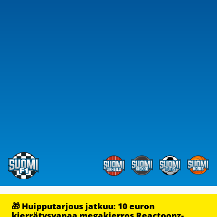
🎁 Huipputarjous jatkuu: 10 euron
kierrätysvapaa megakierros Reactoonz-