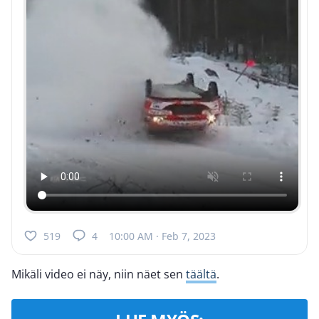
519
4
10:00 AM · Feb 7, 2023
Mikäli video ei näy, niin näet sen
täältä
.