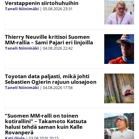
Verstappenin siirtohuhuihin
Taneli Niinimäki
|
05.08.2026
23:31
Thierry Neuville kritisoi Suomen
MM-rallia – Sami Pajari eri linjoilla
Taneli Niinimäki
|
04.08.2026
22:42
Toyotan data paljasti, mikä johti
Sebastien Ogierin rajuun ulosajoon
Taneli Niinimäki
|
04.08.2026
17:58
”Suomen MM-ralli on toinen
kotirallini” – Takamoto Katsuta
halusi tehdä saman kuin Kalle
Rovanperä
Kati Ojala
|
03.08.2026
20:15