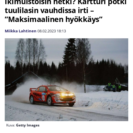
ikimuistoisin hetki? Kartturi potki
tuulilasin vauhdissa irti –
”Maksimaalinen hyökkäys”
Miikka Lahtinen
08.02.2023
18:13
Kuva:
Getty Images