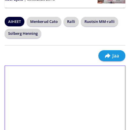
AIHEET
Menkerud Cato
Ralli
Ruotsin MM-ralli
Solberg Henning
Jaa
1€ = 10€ arvosta
ilmaiskierroksia ilman
kierrätystä!
Talleta 1€
Saat heti 50 ilmaiskierrosta Tuohi 1000 -
peliin (arvo 0,20€ per kierros)!