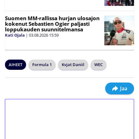
Suomen MM-rallissa hurjan ulosajon
kokenut Sebastien Ogier paljasti
loppukauden suunnitelmansa
Kati Ojala
|
03.08.2026
15:59
AIHEET
Formula 1
Kvjat Daniil
WEC
Jaa
1€ = 10€ arvosta
ilmaiskierroksia ilman
kierrätystä!