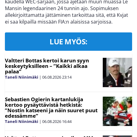
kaudella WEC-sarjaan, jossa ajetaan muun muassa Le
Mansin legendaarinen 24 tunnin ajo. Sopimuksen
allekirjoittamatta jättäminen tarkoittaa sitä, että Kvjat
ei saa kilpailla missään FIA:n alaisissa sarjoissa.
LUE MYÖS:
Valtteri Bottas kertoi karun syyn
keskeytyksilleen – ”Kaikki alkaa
palaa”
Taneli Niinimäki
|
06.08.2026
23:14
Sebastien Ogierin kartanlukija
kertoo pysäyttävistä hetkistä:
”Nostin katseeni ja näin suuret puut
edessämme”
Taneli Niinimäki
|
06.08.2026
16:44