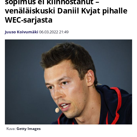
sopimus ei kiinnostanut –
venäläiskuski Daniil Kvjat pihalle
WEC-sarjasta
Juuso Koivumäki
06.03.2022
21:49
Kuva:
Getty Images