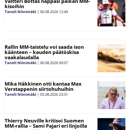
Valtteri Bottas nappasi paikan MM-
kisoihin
Taneli Niinimäki
|
06.08.2026
12:49
Rallin MM-taistelu voi saada ison
käänteen – kauden päätöskisa
vaakalaudalla
Taneli Niinimäki
|
06.08.2026
00:07
Mika Häkkinen otti kantaa Max
Verstappenin siirtohuhuihin
Taneli Niinimäki
|
05.08.2026
23:31
Thierry Neuville kritisoi Suomen
MM-rallia – Sami Pajari eri linjoilla