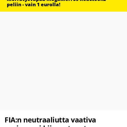
peliin - vain 1 eurolla!
FIA:n neutraaliutta vaativa