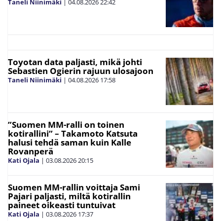
Taneli Niinimäki
|
04.08.2026
22:42
Toyotan data paljasti, mikä johti
Sebastien Ogierin rajuun ulosajoon
Taneli Niinimäki
|
04.08.2026
17:58
”Suomen MM-ralli on toinen
kotirallini” – Takamoto Katsuta
halusi tehdä saman kuin Kalle
Rovanperä
Kati Ojala
|
03.08.2026
20:15
Suomen MM-rallin voittaja Sami
Pajari paljasti, miltä kotirallin
paineet oikeasti tuntuivat
Kati Ojala
|
03.08.2026
17:37