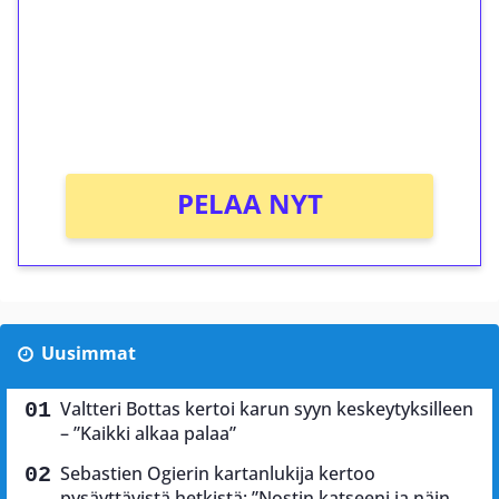
Talleta 1€
Saat heti 50 ilmaiskierrosta Tuohi 1000 -
peliin (arvo 0,20€ per kierros)!
Ei kierrätysvaatimusta!
PELAA NYT
Uusimmat
Valtteri Bottas kertoi karun syyn keskeytyksilleen
– ”Kaikki alkaa palaa”
Sebastien Ogierin kartanlukija kertoo
pysäyttävistä hetkistä: ”Nostin katseeni ja näin