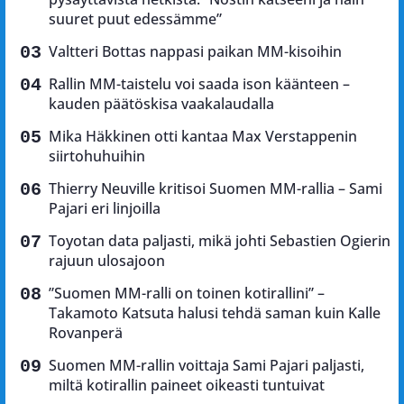
suuret puut edessämme”
Valtteri Bottas nappasi paikan MM-kisoihin
Rallin MM-taistelu voi saada ison käänteen –
kauden päätöskisa vaakalaudalla
Mika Häkkinen otti kantaa Max Verstappenin
siirtohuhuihin
Thierry Neuville kritisoi Suomen MM-rallia – Sami
Pajari eri linjoilla
Toyotan data paljasti, mikä johti Sebastien Ogierin
rajuun ulosajoon
”Suomen MM-ralli on toinen kotirallini” –
Takamoto Katsuta halusi tehdä saman kuin Kalle
Rovanperä
Suomen MM-rallin voittaja Sami Pajari paljasti,
miltä kotirallin paineet oikeasti tuntuivat