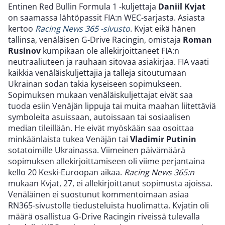
Entinen Red Bullin Formula 1 -kuljettaja
Daniil Kvjat
on saamassa lähtöpassit FIA:n WEC-sarjasta. Asiasta
kertoo
Racing News 365 -sivusto
. Kvjat eikä hänen
tallinsa, venäläisen G-Drive Racingin, omistaja
Roman
Rusinov
kumpikaan ole allekirjoittaneet FIA:n
neutraaliuteen ja rauhaan sitovaa asiakirjaa. FIA vaati
kaikkia venäläiskuljettajia ja talleja sitoutumaan
Ukrainan sodan takia kyseiseen sopimukseen.
Sopimuksen mukaan venäläiskuljettajat eivät saa
tuoda esiin Venäjän lippuja tai muita maahan liitettäviä
symboleita asuissaan, autoissaan tai sosiaalisen
median tileillään. He eivät myöskään saa osoittaa
minkäänlaista tukea Venäjän tai
Vladimir Putinin
sotatoimille Ukrainassa. Viimeinen päivämäärä
sopimuksen allekirjoittamiseen oli viime perjantaina
kello 20 Keski-Euroopan aikaa.
Racing News 365:n
mukaan Kvjat, 27, ei allekirjoittanut sopimusta ajoissa.
Venäläinen ei suostunut kommentoimaan asiaa
RN365-sivustolle tiedusteluista huolimatta. Kvjatin oli
määrä osallistua G-Drive Racingin riveissä tulevalla