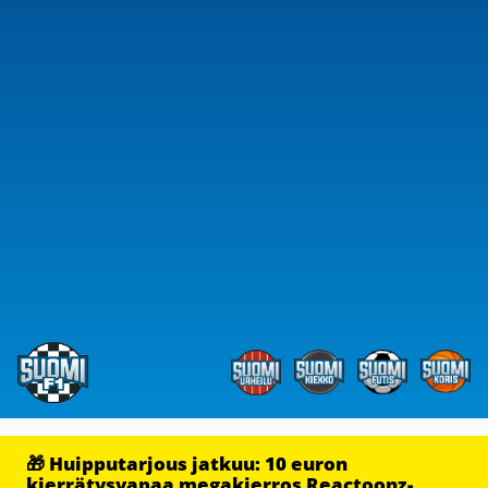
🎁 Huipputarjous jatkuu: 10 euron
kierrätysvapaa megakierros Reactoonz-