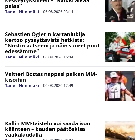
keskeytyksilleen – ”Kaikki alkaa
palaa”
Taneli Niinimäki
|
06.08.2026
23:14
Sebastien Ogierin kartanlukija
kertoo pysäyttävistä hetkistä:
”Nostin katseeni ja näin suuret puut
edessämme”
Taneli Niinimäki
|
06.08.2026
16:44
Valtteri Bottas nappasi paikan MM-
kisoihin
Taneli Niinimäki
|
06.08.2026
12:49
Rallin MM-taistelu voi saada ison
käänteen – kauden päätöskisa
vaakalaudalla