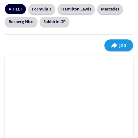
AIHEET
Formula 1
Hamilton Lewis
Mercedes
Rosberg Nico
Sakhirin GP
Jaa
1€ = 10€ arvosta
ilmaiskierroksia ilman
kierrätystä!
Talleta 1€
Saat heti 50 ilmaiskierrosta Tuohi 1000 -
peliin (arvo 0,20€ per kierros)!
Ei kierrätysvaatimusta!