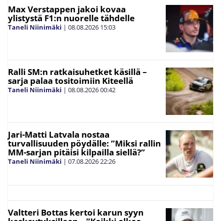
Max Verstappen jakoi kovaa
ylistystä F1:n nuorelle tähdelle
Taneli Niinimäki
|
08.08.2026
15:03
Ralli SM:n ratkaisuhetket käsillä –
sarja palaa tositoimiin Kiteellä
Taneli Niinimäki
|
08.08.2026
00:42
Jari-Matti Latvala nostaa
turvallisuuden pöydälle: ”Miksi rallin
MM-sarjan pitäisi kilpailla siellä?”
Taneli Niinimäki
|
07.08.2026
22:26
Valtteri Bottas kertoi karun syyn