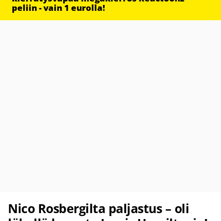
peliin - vain 1 eurolla!
Nico Rosbergilta paljastus – oli