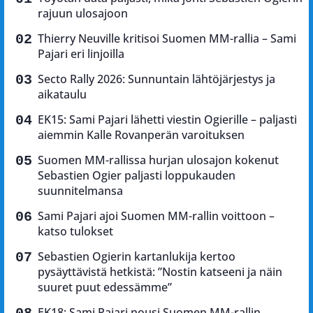
rajuun ulosajoon
Thierry Neuville kritisoi Suomen MM-rallia – Sami
Pajari eri linjoilla
Secto Rally 2026: Sunnuntain lähtöjärjestys ja
aikataulu
EK15: Sami Pajari lähetti viestin Ogierille – paljasti
aiemmin Kalle Rovanperän varoituksen
Suomen MM-rallissa hurjan ulosajon kokenut
Sebastien Ogier paljasti loppukauden
suunnitelmansa
Sami Pajari ajoi Suomen MM-rallin voittoon –
katso tulokset
Sebastien Ogierin kartanlukija kertoo
pysäyttävistä hetkistä: ”Nostin katseeni ja näin
suuret puut edessämme”
EK18: Sami Pajari nousi Suomen MM-rallin