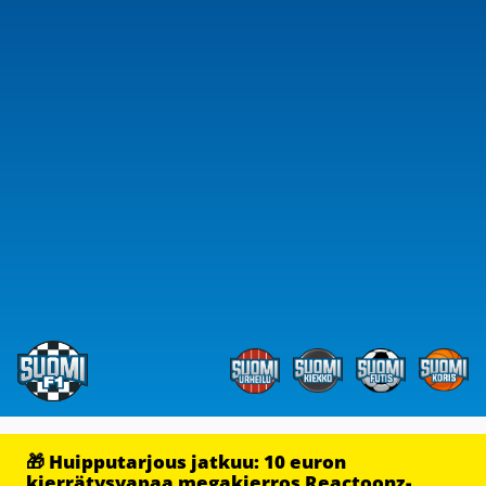
🎁 Huipputarjous jatkuu: 10 euron
kierrätysvapaa megakierros Reactoonz-