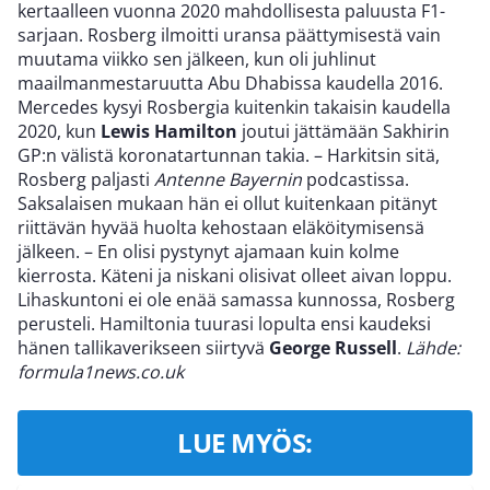
kertaalleen vuonna 2020 mahdollisesta paluusta F1-
sarjaan. Rosberg ilmoitti uransa päättymisestä vain
muutama viikko sen jälkeen, kun oli juhlinut
maailmanmestaruutta Abu Dhabissa kaudella 2016.
Mercedes kysyi Rosbergia kuitenkin takaisin kaudella
2020, kun
Lewis Hamilton
joutui jättämään Sakhirin
GP:n välistä koronatartunnan takia. – Harkitsin sitä,
Rosberg paljasti
Antenne Bayernin
podcastissa.
Saksalaisen mukaan hän ei ollut kuitenkaan pitänyt
riittävän hyvää huolta kehostaan eläköitymisensä
jälkeen. – En olisi pystynyt ajamaan kuin kolme
kierrosta. Käteni ja niskani olisivat olleet aivan loppu.
Lihaskuntoni ei ole enää samassa kunnossa, Rosberg
perusteli. Hamiltonia tuurasi lopulta ensi kaudeksi
hänen tallikaverikseen siirtyvä
George Russell
.
Lähde:
formula1news.co.uk
LUE MYÖS: