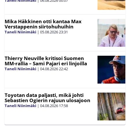
Taneli Niinimäki
|
06.08.2026
00:07
Mika Häkkinen otti kantaa Max
Verstappenin siirtohuhuihin
Taneli Niinimäki
|
05.08.2026
23:31
Thierry Neuville kritisoi Suomen
MM-rallia – Sami Pajari eri linjoilla
Taneli Niinimäki
|
04.08.2026
22:42
Toyotan data paljasti, mikä johti
Sebastien Ogierin rajuun ulosajoon
Taneli Niinimäki
|
04.08.2026
17:58