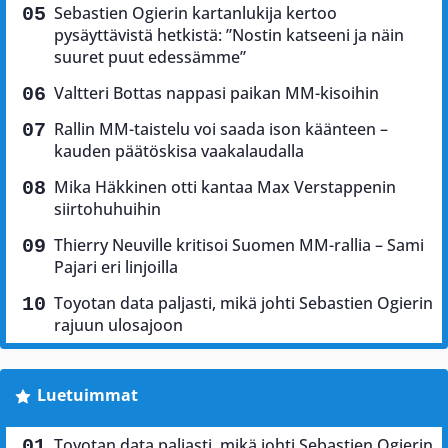
Sebastien Ogierin kartanlukija kertoo
pysäyttävistä hetkistä: ”Nostin katseeni ja näin
suuret puut edessämme”
Valtteri Bottas nappasi paikan MM-kisoihin
Rallin MM-taistelu voi saada ison käänteen –
kauden päätöskisa vaakalaudalla
Mika Häkkinen otti kantaa Max Verstappenin
siirtohuhuihin
Thierry Neuville kritisoi Suomen MM-rallia – Sami
Pajari eri linjoilla
Toyotan data paljasti, mikä johti Sebastien Ogierin
rajuun ulosajoon
Luetuimmat
Toyotan data paljasti, mikä johti Sebastien Ogierin