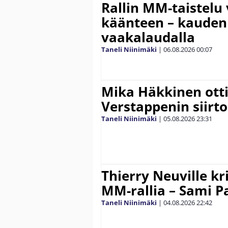
Rallin MM-taistelu 
käänteen – kauden
vaakalaudalla
Taneli Niinimäki
|
06.08.2026
00:07
Mika Häkkinen ott
Verstappenin siirt
Taneli Niinimäki
|
05.08.2026
23:31
Thierry Neuville kr
MM-rallia – Sami Paj
Taneli Niinimäki
|
04.08.2026
22:42