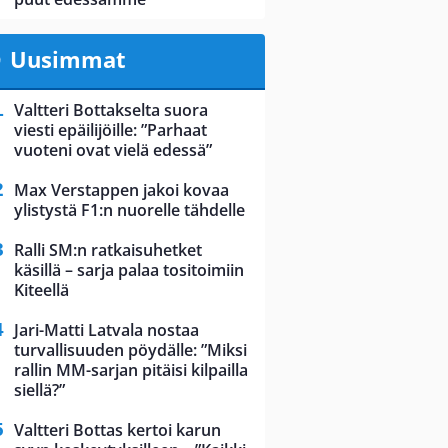
Uusimmat
Valtteri Bottakselta suora
viesti epäilijöille: ”Parhaat
vuoteni ovat vielä edessä”
Max Verstappen jakoi kovaa
ylistystä F1:n nuorelle tähdelle
Ralli SM:n ratkaisuhetket
käsillä – sarja palaa tositoimiin
Kiteellä
Jari-Matti Latvala nostaa
turvallisuuden pöydälle: ”Miksi
rallin MM-sarjan pitäisi kilpailla
siellä?”
Valtteri Bottas kertoi karun