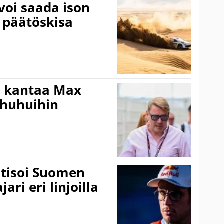
voi saada ison
 päätöskisa
i kantaa Max
ohuhuihin
itisoi Suomen
ari eri linjoilla