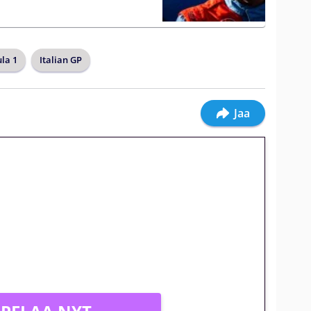
la 1
Italian GP
Jaa
jatkuu: 10 euron
gakierros Reactoonz-peliin