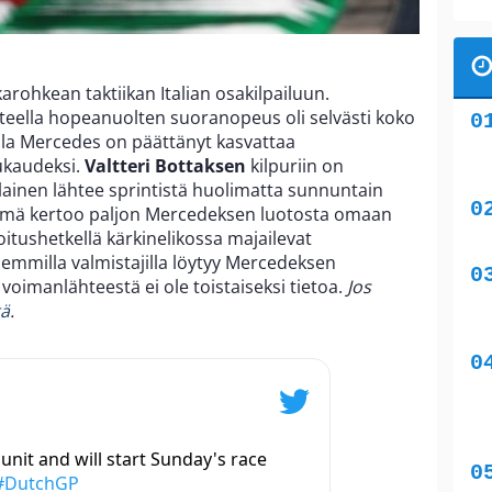
rohkean taktiikan Italian osakilpailuun.
eella hopeanuolten suoranopeus oli selvästi koko
la Mercedes on päättänyt kasvattaa
ukaudeksi.
Valtteri Bottaksen
kilpuriin on
ainen lähtee sprintistä huolimatta sunnuntain
Tämä kertoo paljon Mercedeksen luotosta omaan
oitushetkellä kärkinelikossa majailevat
emmilla valmistajilla löytyy Mercedeksen
n
voimanlähteestä ei ole toistaiseksi tietoa.
Jos
tä
.
nit and will start Sunday's race
#DutchGP