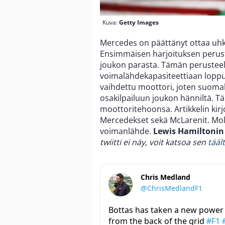
Kuva:
Getty Images
Mercedes on päättänyt ottaa uhka
Ensimmäisen harjoituksen perust
joukon parasta. Tämän perusteel
voimalähdekapasiteettiaan lopp
vaihdettu moottori, joten suomal
osakilpailuun joukon hänniltä. 
moottoritehoonsa. Artikkelin kirj
Mercedekset sekä McLarenit. Mol
voimanlähde.
Lewis Hamiltoni
twiitti ei näy, voit katsoa sen
tääl
Chris Medland
@ChrisMedlandF1
Bottas has taken a new power u
from the back of the grid
#F1