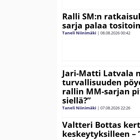
Ralli SM:n ratkaisu
sarja palaa tositoim
Taneli Niinimäki
|
08.08.2026
00:42
Jari-Matti Latvala 
turvallisuuden pöyd
rallin MM-sarjan pit
siellä?”
Taneli Niinimäki
|
07.08.2026
22:26
Valtteri Bottas ker
keskeytyksilleen – 