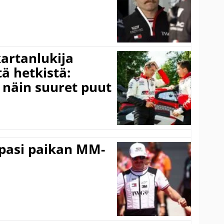
kartanlukija
ä hetkistä:
a näin suuret puut
ppasi paikan MM-