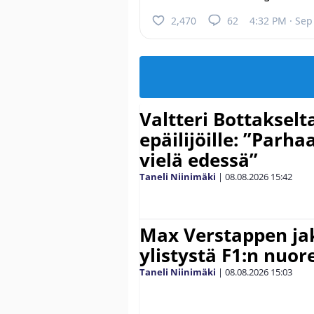
2,470
62
4:32 PM · Sep
Valtteri Bottakselt
epäilijöille: ”Parha
vielä edessä”
Taneli Niinimäki
|
08.08.2026
15:42
Max Verstappen ja
ylistystä F1:n nuore
Taneli Niinimäki
|
08.08.2026
15:03