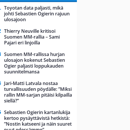
Toyotan data paljasti, mikä
johti Sebastien Ogierin rajuun
ulosajoon
Thierry Neuville kritisoi
Suomen MM-rallia – Sami
Pajari eri linjoilla
Suomen MM-rallissa hurjan
ulosajon kokenut Sebastien
Ogier paljasti loppukauden
suunnitelmansa
Jari-Matti Latvala nostaa
turvallisuuden pöydälle: ”Miksi
rallin MM-sarjan pitäisi kilpailla
siellä?”
Sebastien Ogierin kartanlukija
kertoo pysäyttävistä hetkistä:
”Nostin katseeni ja näin suuret
puut edessämme”