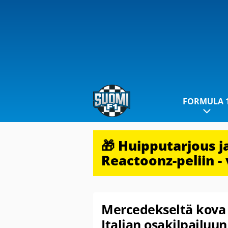
FORMULA 
🎁 Huipputarjous 
Reactoonz-peliin - 
Mercedekseltä kova p
Italian osakilpailuu