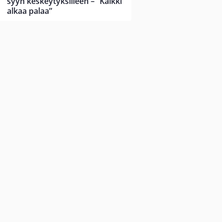
syyn keskeytyksilleen – ”Kaikki
alkaa palaa”