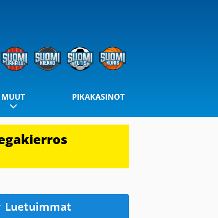
MUUT
PIKAKASINOT
egakierros
Luetuimmat