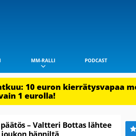
1
MM-RALLI
PODCAST
jatkuu: 10 euron kierrätysvapaa m
vain 1 eurolla!
äätös – Valtteri Bottas lähtee
n joukon hänniltä