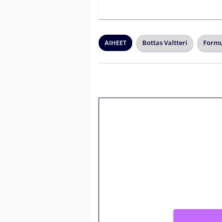
AIHEET
Bottas Valtteri
Formu
🎁 Huipputarjous 
kierrätysvapaa me
– vain 1 eurolla!
Peli: Reactoonz
Vain uusille asiakkaille!