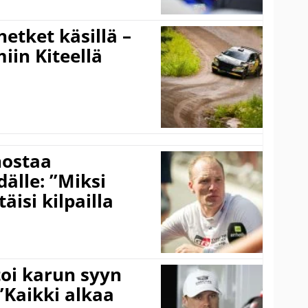
hetket käsillä –
iin Kiteellä
nostaa
älle: ”Miksi
äisi kilpailla
toi karun syyn
”Kaikki alkaa