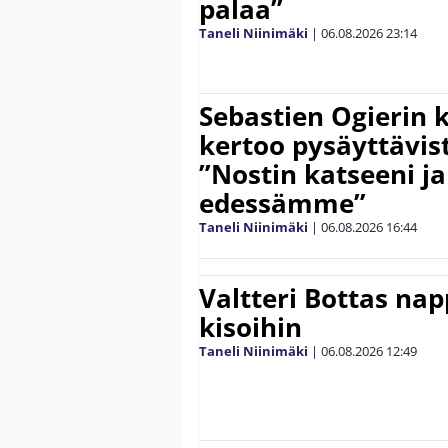
palaa”
Taneli Niinimäki
|
06.08.2026
23:14
Sebastien Ogierin 
kertoo pysäyttävist
”Nostin katseeni j
edessämme”
Taneli Niinimäki
|
06.08.2026
16:44
Valtteri Bottas na
kisoihin
Taneli Niinimäki
|
06.08.2026
12:49