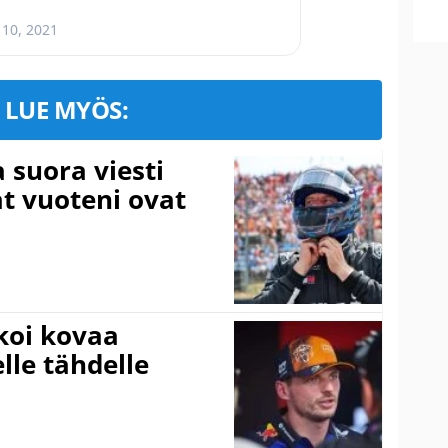
 10, 2021
LUE MYÖS:
a suora viesti
at vuoteni ovat
koi kovaa
lle tähdelle