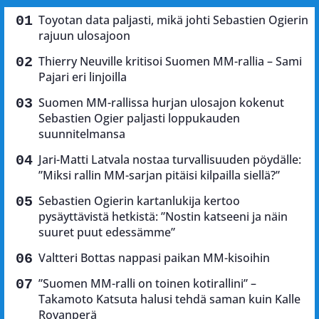
Toyotan data paljasti, mikä johti Sebastien Ogierin
rajuun ulosajoon
Thierry Neuville kritisoi Suomen MM-rallia – Sami
Pajari eri linjoilla
Suomen MM-rallissa hurjan ulosajon kokenut
Sebastien Ogier paljasti loppukauden
suunnitelmansa
Jari-Matti Latvala nostaa turvallisuuden pöydälle:
”Miksi rallin MM-sarjan pitäisi kilpailla siellä?”
Sebastien Ogierin kartanlukija kertoo
pysäyttävistä hetkistä: ”Nostin katseeni ja näin
suuret puut edessämme”
Valtteri Bottas nappasi paikan MM-kisoihin
”Suomen MM-ralli on toinen kotirallini” –
Takamoto Katsuta halusi tehdä saman kuin Kalle
Rovanperä