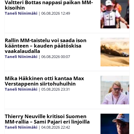
Valtteri Bottas nappasi paikan MM-
kisoihin
Taneli Niinimäki
|
06.08.2026
12:49
Rallin MM-taistelu voi saada ison
käänteen – kauden päätöskisa
vaakalaudalla
Taneli Niinimäki
|
06.08.2026
00:07
Mika Häkkinen otti kantaa Max
Verstappenin siirtohuhuihin
Taneli Niinimäki
|
05.08.2026
23:31
Thierry Neuville kritisoi Suomen
MM-rallia – Sami Pajari eri linjoilla
Taneli Niinimäki
|
04.08.2026
22:42