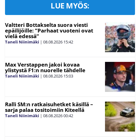
LUE MYÖS:
Valtteri Bottakselta suora viesti
epäilijöille: ”Parhaat vuoteni ovat
vielä edessä”
Taneli Niinimäki
|
08.08.2026
15:42
Max Verstappen jakoi kovaa
ylistystä F1:n nuorelle tähdelle
Taneli Niinimäki
|
08.08.2026
15:03
Ralli SM:n ratkaisuhetket käsillä –
sarja palaa tositoimiin Kiteellä
Taneli Niinimäki
|
08.08.2026
00:42