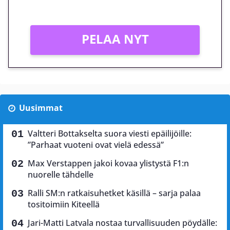
Vain uusille asiakkaille!
PELAA NYT
Uusimmat
Valtteri Bottakselta suora viesti epäilijöille:
”Parhaat vuoteni ovat vielä edessä”
Max Verstappen jakoi kovaa ylistystä F1:n
nuorelle tähdelle
Ralli SM:n ratkaisuhetket käsillä – sarja palaa
tositoimiin Kiteellä
Jari-Matti Latvala nostaa turvallisuuden pöydälle: