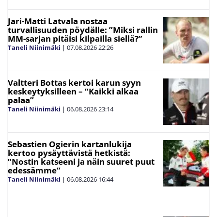
Jari-Matti Latvala nostaa
turvallisuuden pöydälle: ”Miksi rallin
MM-sarjan pitäisi kilpailla siellä?”
Taneli Niinimäki
|
07.08.2026
22:26
Valtteri Bottas kertoi karun syyn
keskeytyksilleen – ”Kaikki alkaa
palaa”
Taneli Niinimäki
|
06.08.2026
23:14
Sebastien Ogierin kartanlukija
kertoo pysäyttävistä hetkistä:
”Nostin katseeni ja näin suuret puut
edessämme”
Taneli Niinimäki
|
06.08.2026
16:44