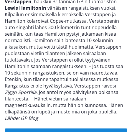
Verstappen
, haukkui Britannian GP:n tuomariston
Lewis Hamiltonin
vähäisen rangaistuksen vuoksi.
Kilpailun ensimmäisellä kierroksella Verstappen ja
Hamilton
kolaroivat Copse-mutkassa. Verstappenin
auto singahti lähes 300 kilometrin tuntinopeudella
seinään, kun taas Hamilton pystyi jatkamaan kisaa
normaalisti. Hamilton sai tilanteesta 10 sekunnin
aikasakon, mutta voitti tästä huolimatta. Verstappen
puolestaan vietiin tilanteen jälkeen sairaalaan
tutkittavaksi. Jos Verstappen ei ollut tyytyväinen
Hamiltonin saamaan rangaistukseen. – Jos tuosta saa
10 sekunnin rangaistuksen, se on vain naurettavaa.
Etenkin, kun tilanne tapahtui tuollaisessa mutkassa.
Rangaistus ei ole hyväksyttävä, Verstappen raivosi
Ziggo Sportilla
. Jos antoi myös päivityksen poikansa
tilanteesta. – Hänet vietiin sairaalaan
magneettikuvauksiin, mutta hän on kunnossa. Hänen
olkapäänsä on kipeä ja mustelmia on joka puolella.
Lähde: GP Blog