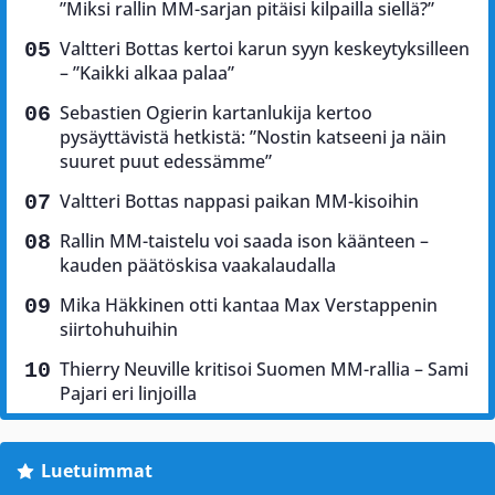
”Miksi rallin MM-sarjan pitäisi kilpailla siellä?”
Valtteri Bottas kertoi karun syyn keskeytyksilleen
– ”Kaikki alkaa palaa”
Sebastien Ogierin kartanlukija kertoo
pysäyttävistä hetkistä: ”Nostin katseeni ja näin
suuret puut edessämme”
Valtteri Bottas nappasi paikan MM-kisoihin
Rallin MM-taistelu voi saada ison käänteen –
kauden päätöskisa vaakalaudalla
Mika Häkkinen otti kantaa Max Verstappenin
siirtohuhuihin
Thierry Neuville kritisoi Suomen MM-rallia – Sami
Pajari eri linjoilla
Luetuimmat