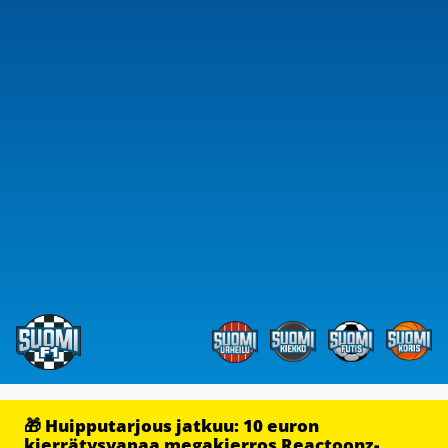
🎁 Huipputarjous jatkuu: 10 euron
kierrätysvapaa megakierros Reactoonz-