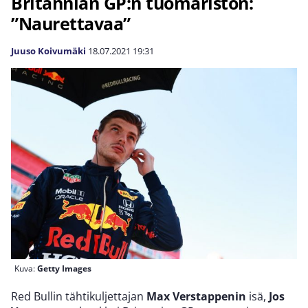
Britannian GP:n tuomariston:
”Naurettavaa”
Juuso Koivumäki
18.07.2021
19:31
Kuva:
Getty Images
Red Bullin tähtikuljettajan
Max Verstappenin
isä,
Jos