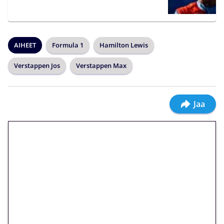
AIHEET
Formula 1
Hamilton Lewis
Verstappen Jos
Verstappen Max
Jaa
🎁 Huipputarjous jatkuu: 10
euron kierrätysvapaa
megakierros Reactoonz-
peliin – vain 1 eurolla!
Peli: Reactoonz