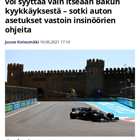
voi syyttää vain itseään Bakun
kyykkäyksestä – sotki auton
asetukset vastoin insinöörien
ohjeita
Juuso Koivumäki
10.06.2021
17:10