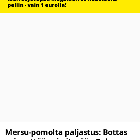
peliin - vain 1 eurolla!
Mersu-pomolta paljastus: Bottas