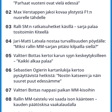
”Parhaat vuoteni ovat vielä edessä”
Max Verstappen jakoi kovaa ylistystä F1:n
nuorelle tähdelle
Ralli SM:n ratkaisuhetket käsillä – sarja palaa
tositoimiin Kiteellä
Jari-Matti Latvala nostaa turvallisuuden pöydälle:
”Miksi rallin MM-sarjan pitäisi kilpailla siellä?”
Valtteri Bottas kertoi karun syyn keskeytyksilleen
– ”Kaikki alkaa palaa”
Sebastien Ogierin kartanlukija kertoo
pysäyttävistä hetkistä: ”Nostin katseeni ja näin
suuret puut edessämme”
Valtteri Bottas nappasi paikan MM-kisoihin
Rallin MM-taistelu voi saada ison käänteen –
kauden päätöskisa vaakalaudalla