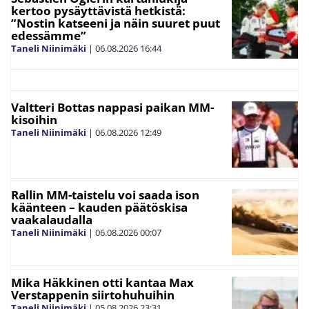
kertoo pysäyttävistä hetkistä:
”Nostin katseeni ja näin suuret puut
edessämme”
Taneli Niinimäki
|
06.08.2026
16:44
Valtteri Bottas nappasi paikan MM-
kisoihin
Taneli Niinimäki
|
06.08.2026
12:49
Rallin MM-taistelu voi saada ison
käänteen – kauden päätöskisa
vaakalaudalla
Taneli Niinimäki
|
06.08.2026
00:07
Mika Häkkinen otti kantaa Max
Verstappenin siirtohuhuihin
Taneli Niinimäki
|
05.08.2026
23:31