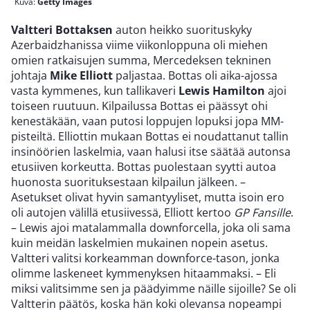
Kuva:
Getty Images
Valtteri Bottaksen
auton heikko suorituskyky
Azerbaidzhanissa viime viikonloppuna oli miehen
omien ratkaisujen summa, Mercedeksen tekninen
johtaja
Mike Elliott
paljastaa. Bottas oli aika-ajossa
vasta kymmenes, kun tallikaveri
Lewis Hamilton
ajoi
toiseen ruutuun. Kilpailussa Bottas ei päässyt ohi
kenestäkään, vaan putosi loppujen lopuksi jopa MM-
pisteiltä. Elliottin mukaan Bottas ei noudattanut tallin
insinöörien laskelmia, vaan halusi itse säätää autonsa
etusiiven korkeutta. Bottas puolestaan syytti autoa
huonosta suorituksestaan kilpailun jälkeen. –
Asetukset olivat hyvin samantyyliset, mutta isoin ero
oli autojen välillä etusiivessä, Elliott kertoo
GP Fansille
.
– Lewis ajoi matalammalla downforcella, joka oli sama
kuin meidän laskelmien mukainen nopein asetus.
Valtteri valitsi korkeamman downforce-tason, jonka
olimme laskeneet kymmenyksen hitaammaksi. – Eli
miksi valitsimme sen ja päädyimme näille sijoille? Se oli
Valtterin päätös, koska hän koki olevansa nopeampi