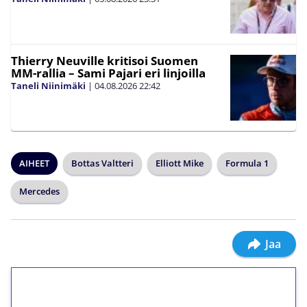
Thierry Neuville kritisoi Suomen
MM-rallia – Sami Pajari eri linjoilla
Taneli Niinimäki
|
04.08.2026
22:42
AIHEET
Bottas Valtteri
Elliott Mike
Formula 1
Mercedes
Jaa
1€ = 10€ arvosta