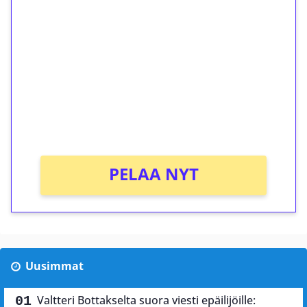
ilmaiskierroksia ilman
kierrätystä!
Talleta 1€
Saat heti 50 ilmaiskierrosta Tuohi 1000 -
peliin (arvo 0,20€ per kierros)!
Ei kierrätysvaatimusta!
PELAA NYT
Uusimmat
Valtteri Bottakselta suora viesti epäilijöille: