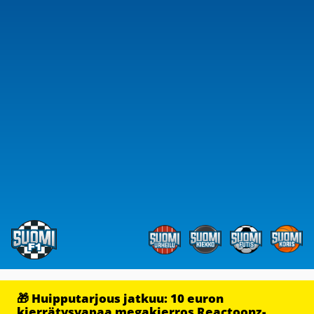
🎁 Huipputarjous jatkuu: 10 euron
kierrätysvapaa megakierros Reactoonz-