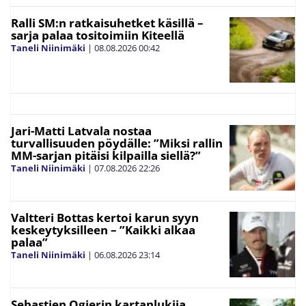
Ralli SM:n ratkaisuhetket käsillä –
sarja palaa tositoimiin Kiteellä
Taneli Niinimäki
|
08.08.2026
00:42
Jari-Matti Latvala nostaa
turvallisuuden pöydälle: ”Miksi rallin
MM-sarjan pitäisi kilpailla siellä?”
Taneli Niinimäki
|
07.08.2026
22:26
Valtteri Bottas kertoi karun syyn
keskeytyksilleen – ”Kaikki alkaa
palaa”
Taneli Niinimäki
|
06.08.2026
23:14
Sebastien Ogierin kartanlukija