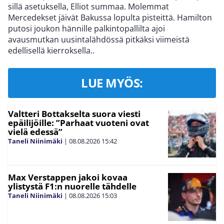
sillä asetuksella, Elliot summaa. Molemmat
Mercedekset jäivät Bakussa lopulta pisteittä. Hamilton
putosi joukon hännille palkintopallilta ajoi
avausmutkan uusintalähdössä pitkäksi viimeistä
edellisellä kierroksella..
LUE MYÖS:
Valtteri Bottakselta suora viesti
epäilijöille: ”Parhaat vuoteni ovat
vielä edessä”
Taneli Niinimäki
|
08.08.2026
15:42
Max Verstappen jakoi kovaa
ylistystä F1:n nuorelle tähdelle
Taneli Niinimäki
|
08.08.2026
15:03