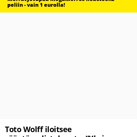
peliin - vain 1 eurolla!
Toto Wolff iloitsee