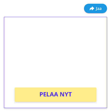
Jaa
1€ = 10€ arvosta
ilmaiskierroksia ilman
kierrätystä!
Talleta 1€
Saat heti 50 ilmaiskierrosta Tuohi 1000 -
peliin (arvo 0,20€ per kierros)!
Ei kierrätysvaatimusta!
PELAA NYT