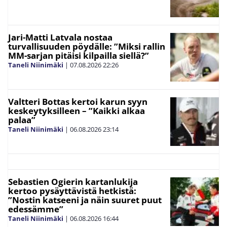
Jari-Matti Latvala nostaa
turvallisuuden pöydälle: ”Miksi rallin
MM-sarjan pitäisi kilpailla siellä?”
Taneli Niinimäki
|
07.08.2026
22:26
Valtteri Bottas kertoi karun syyn
keskeytyksilleen – ”Kaikki alkaa
palaa”
Taneli Niinimäki
|
06.08.2026
23:14
Sebastien Ogierin kartanlukija
kertoo pysäyttävistä hetkistä:
”Nostin katseeni ja näin suuret puut
edessämme”
Taneli Niinimäki
|
06.08.2026
16:44