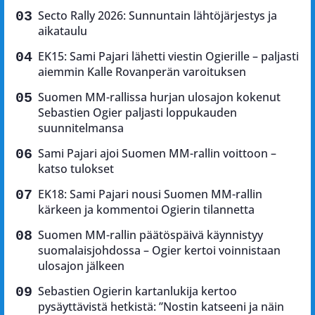
Secto Rally 2026: Sunnuntain lähtöjärjestys ja
aikataulu
EK15: Sami Pajari lähetti viestin Ogierille – paljasti
aiemmin Kalle Rovanperän varoituksen
Suomen MM-rallissa hurjan ulosajon kokenut
Sebastien Ogier paljasti loppukauden
suunnitelmansa
Sami Pajari ajoi Suomen MM-rallin voittoon –
katso tulokset
EK18: Sami Pajari nousi Suomen MM-rallin
kärkeen ja kommentoi Ogierin tilannetta
Suomen MM-rallin päätöspäivä käynnistyy
suomalaisjohdossa – Ogier kertoi voinnistaan
ulosajon jälkeen
Sebastien Ogierin kartanlukija kertoo
pysäyttävistä hetkistä: ”Nostin katseeni ja näin