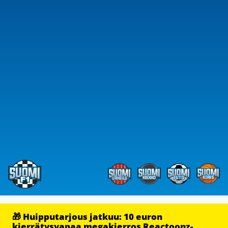
🎁 Huipputarjous jatkuu: 10 euron
kierrätysvapaa megakierros Reactoonz-