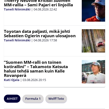
Thierry Neuville kritisoi Suomen
MM-rallia – Sami Pajari eri linjoilla
Taneli Niinimäki
|
04.08.2026
22:42
Toyotan data paljasti, mikä johti
Sebastien Ogierin rajuun ulosajoon
Taneli Niinimäki
|
04.08.2026
17:58
”Suomen MM-ralli on toinen
kotirallini” – Takamoto Katsuta
halusi tehdä saman kuin Kalle
Rovanperä
Kati Ojala
|
03.08.2026
20:15
AIHEET
Formula 1
Wolff Toto