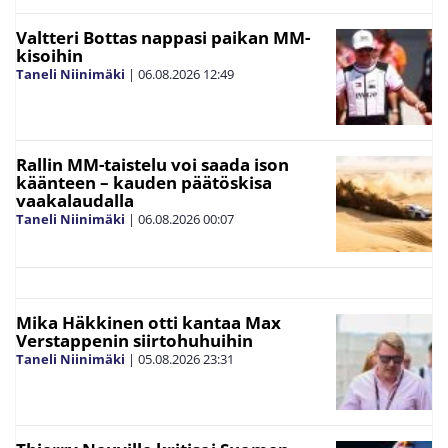
Valtteri Bottas nappasi paikan MM-
kisoihin
Taneli Niinimäki
|
06.08.2026
12:49
Rallin MM-taistelu voi saada ison
käänteen – kauden päätöskisa
vaakalaudalla
Taneli Niinimäki
|
06.08.2026
00:07
Mika Häkkinen otti kantaa Max
Verstappenin siirtohuhuihin
Taneli Niinimäki
|
05.08.2026
23:31