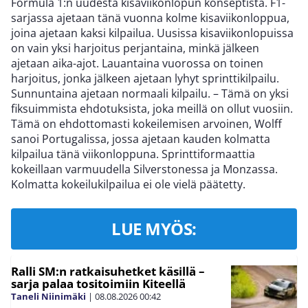
Formula 1:n uudesta kisaviikonlopun konseptista. F1-
sarjassa ajetaan tänä vuonna kolme kisaviikonloppua,
joina ajetaan kaksi kilpailua. Uusissa kisaviikonlopuissa
on vain yksi harjoitus perjantaina, minkä jälkeen
ajetaan aika-ajot. Lauantaina vuorossa on toinen
harjoitus, jonka jälkeen ajetaan lyhyt sprinttikilpailu.
Sunnuntaina ajetaan normaali kilpailu. – Tämä on yksi
fiksuimmista ehdotuksista, joka meillä on ollut vuosiin.
Tämä on ehdottomasti kokeilemisen arvoinen, Wolff
sanoi Portugalissa, jossa ajetaan kauden kolmatta
kilpailua tänä viikonloppuna. Sprinttiformaattia
kokeillaan varmuudella Silverstonessa ja Monzassa.
Kolmatta kokeilukilpailua ei ole vielä päätetty.
LUE MYÖS:
Ralli SM:n ratkaisuhetket käsillä –
sarja palaa tositoimiin Kiteellä
Taneli Niinimäki
|
08.08.2026
00:42