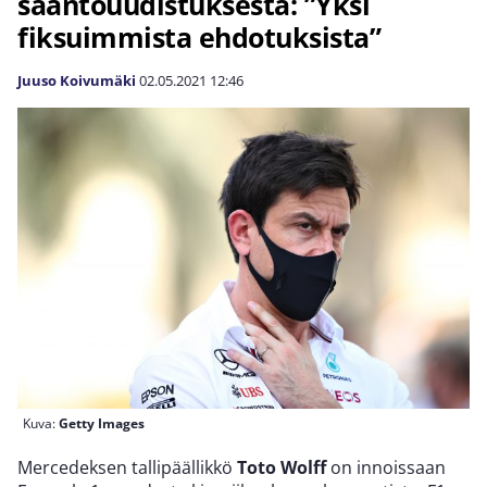
sääntöuudistuksesta: ”Yksi
fiksuimmista ehdotuksista”
Juuso Koivumäki
02.05.2021
12:46
Kuva:
Getty Images
Mercedeksen tallipäällikkö
Toto Wolff
on innoissaan