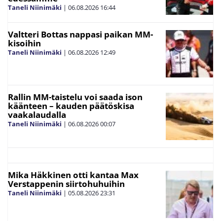
Taneli Niinimäki
|
06.08.2026
16:44
Valtteri Bottas nappasi paikan MM-
kisoihin
Taneli Niinimäki
|
06.08.2026
12:49
Rallin MM-taistelu voi saada ison
käänteen – kauden päätöskisa
vaakalaudalla
Taneli Niinimäki
|
06.08.2026
00:07
Mika Häkkinen otti kantaa Max
Verstappenin siirtohuhuihin
Taneli Niinimäki
|
05.08.2026
23:31