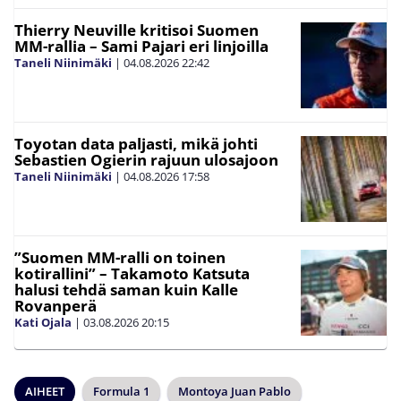
Thierry Neuville kritisoi Suomen
MM-rallia – Sami Pajari eri linjoilla
Taneli Niinimäki
|
04.08.2026
22:42
Toyotan data paljasti, mikä johti
Sebastien Ogierin rajuun ulosajoon
Taneli Niinimäki
|
04.08.2026
17:58
”Suomen MM-ralli on toinen
kotirallini” – Takamoto Katsuta
halusi tehdä saman kuin Kalle
Rovanperä
Kati Ojala
|
03.08.2026
20:15
AIHEET
Formula 1
Montoya Juan Pablo