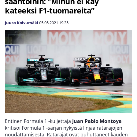
sääntöihin: ”Minun ei käy
kateeksi F1-tuomareita”
Juuso Koivumäki
05.05.2021
19:35
Entinen Formula 1 -kuljettaja
Juan Pablo Montoya
kritisoi Formula 1 -sarjan nykyistä linjaa ratarajojen
noudattamisesta. Ratarajat ovat puhuttaneet kauden