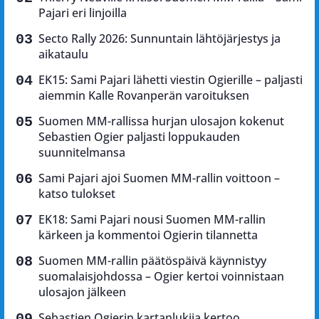
Pajari eri linjoilla
Secto Rally 2026: Sunnuntain lähtöjärjestys ja
aikataulu
EK15: Sami Pajari lähetti viestin Ogierille – paljasti
aiemmin Kalle Rovanperän varoituksen
Suomen MM-rallissa hurjan ulosajon kokenut
Sebastien Ogier paljasti loppukauden
suunnitelmansa
Sami Pajari ajoi Suomen MM-rallin voittoon –
katso tulokset
EK18: Sami Pajari nousi Suomen MM-rallin
kärkeen ja kommentoi Ogierin tilannetta
Suomen MM-rallin päätöspäivä käynnistyy
suomalaisjohdossa – Ogier kertoi voinnistaan
ulosajon jälkeen
Sebastien Ogierin kartanlukija kertoo