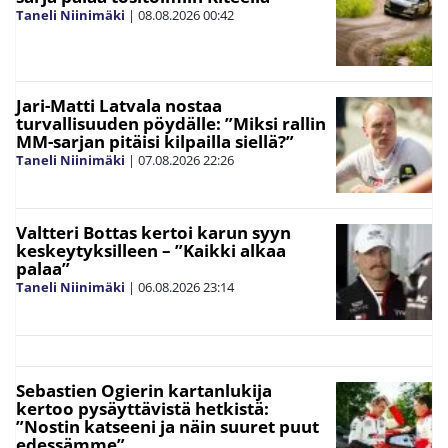
Taneli Niinimäki
|
08.08.2026
00:42
Jari-Matti Latvala nostaa
turvallisuuden pöydälle: ”Miksi rallin
MM-sarjan pitäisi kilpailla siellä?”
Taneli Niinimäki
|
07.08.2026
22:26
Valtteri Bottas kertoi karun syyn
keskeytyksilleen – ”Kaikki alkaa
palaa”
Taneli Niinimäki
|
06.08.2026
23:14
Sebastien Ogierin kartanlukija
kertoo pysäyttävistä hetkistä:
”Nostin katseeni ja näin suuret puut
edessämme”