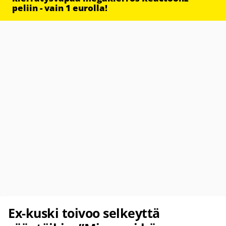
peliin - vain 1 eurolla!
Ex-kuski toivoo selkeyttä