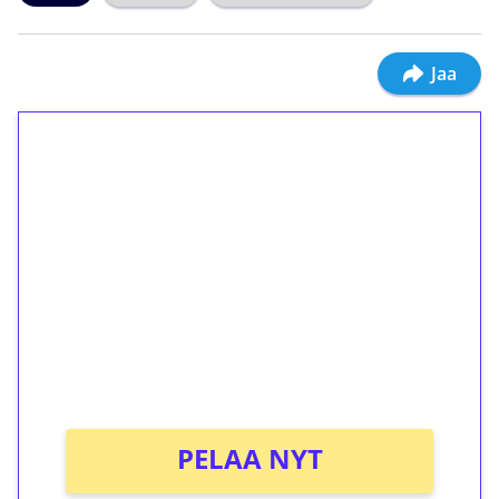
Jaa
1€ = 10€ arvosta
ilmaiskierroksia ilman
kierrätystä!
Talleta 1€
Saat heti 50 ilmaiskierrosta Tuohi 1000 -
peliin (arvo 0,20€ per kierros)!
Ei kierrätysvaatimusta!
PELAA NYT