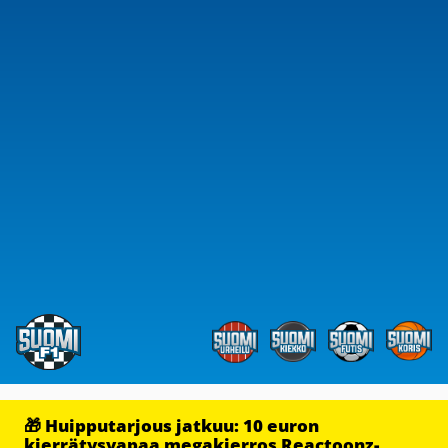
🎁 Huipputarjous jatkuu: 10 euron
kierrätysvapaa megakierros Reactoonz-