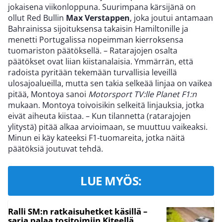
jokaisena viikonloppuna. Suurimpana kärsijänä on
ollut Red Bullin
Max Verstappe
n
, joka joutui antamaan
Bahrainissa sijoituksensa takaisin Hamiltonille ja
menetti Portugalissa nopeimman kierroksensa
tuomariston päätöksellä. – Ratarajojen osalta
päätökset ovat liian kiistanalaisia. Ymmärrän, että
radoista pyritään tekemään turvallisia leveillä
ulosajoalueilla, mutta sen takia selkeää linjaa on vaikea
pitää, Montoya sanoi
Motorsport TV:lle Planet F1:n
mukaan. Montoya toivoisikin selkeitä linjauksia, jotka
eivät aiheuta kiistaa. – Kun tilannetta (ratarajojen
ylitystä) pitää alkaa arvioimaan, se muuttuu vaikeaksi.
Minun ei käy kateeksi F1-tuomareita, jotka näitä
päätöksiä joutuvat tehdä.
LUE MYÖS:
Ralli SM:n ratkaisuhetket käsillä –
sarja palaa tositoimiin Kiteellä