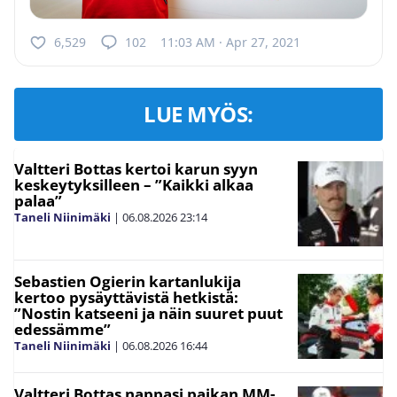
6,529
102
11:03 AM · Apr 27, 2021
LUE MYÖS:
Valtteri Bottas kertoi karun syyn
keskeytyksilleen – ”Kaikki alkaa
palaa”
Taneli Niinimäki
|
06.08.2026
23:14
Sebastien Ogierin kartanlukija
kertoo pysäyttävistä hetkistä:
”Nostin katseeni ja näin suuret puut
edessämme”
Taneli Niinimäki
|
06.08.2026
16:44
Valtteri Bottas nappasi paikan MM-