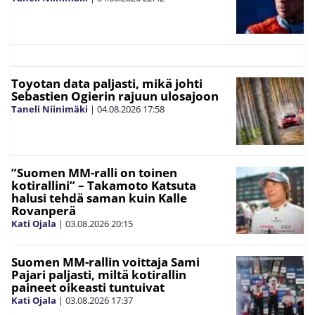
Toyotan data paljasti, mikä johti
Sebastien Ogierin rajuun ulosajoon
Taneli Niinimäki
|
04.08.2026
17:58
”Suomen MM-ralli on toinen
kotirallini” – Takamoto Katsuta
halusi tehdä saman kuin Kalle
Rovanperä
Kati Ojala
|
03.08.2026
20:15
Suomen MM-rallin voittaja Sami
Pajari paljasti, miltä kotirallin
paineet oikeasti tuntuivat
Kati Ojala
|
03.08.2026
17:37