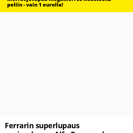
peliin - vain 1 eurolla!
Ferrarin superlupaus