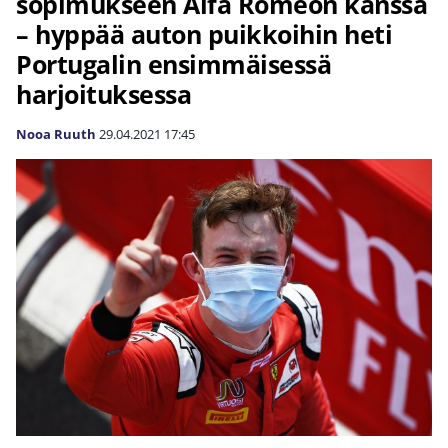
sopimukseen Alfa Romeon kanssa
– hyppää auton puikkoihin heti
Portugalin ensimmäisessä
harjoituksessa
Nooa Ruuth
29.04.2021
17:45