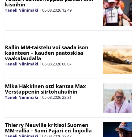
kisoihin
Taneli Niinimäki
|
06.08.2026
12:49
Rallin MM-taistelu voi saada ison
käänteen – kauden päätöskisa
vaakalaudalla
Taneli Niinimäki
|
06.08.2026
00:07
Mika Häkkinen otti kantaa Max
Verstappenin siirtohuhuihin
Taneli Niinimäki
|
05.08.2026
23:31
Thierry Neuville kritisoi Suomen
MM-rallia – Sami Pajari eri linjoilla
Taneli Niinimäki
|
04.08.2026
22:42