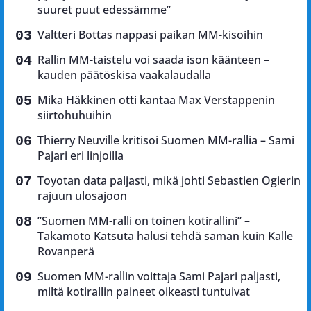
suuret puut edessämme”
Valtteri Bottas nappasi paikan MM-kisoihin
Rallin MM-taistelu voi saada ison käänteen –
kauden päätöskisa vaakalaudalla
Mika Häkkinen otti kantaa Max Verstappenin
siirtohuhuihin
Thierry Neuville kritisoi Suomen MM-rallia – Sami
Pajari eri linjoilla
Toyotan data paljasti, mikä johti Sebastien Ogierin
rajuun ulosajoon
”Suomen MM-ralli on toinen kotirallini” –
Takamoto Katsuta halusi tehdä saman kuin Kalle
Rovanperä
Suomen MM-rallin voittaja Sami Pajari paljasti,
miltä kotirallin paineet oikeasti tuntuivat