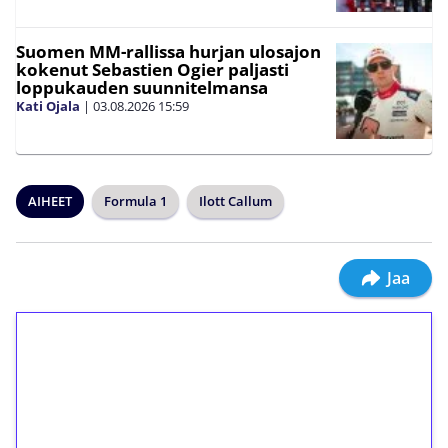
Suomen MM-rallissa hurjan ulosajon
kokenut Sebastien Ogier paljasti
loppukauden suunnitelmansa
Kati Ojala
|
03.08.2026
15:59
AIHEET
Formula 1
Ilott Callum
Jaa
1€ = 10€ arvosta
ilmaiskierroksia ilman
kierrätystä!