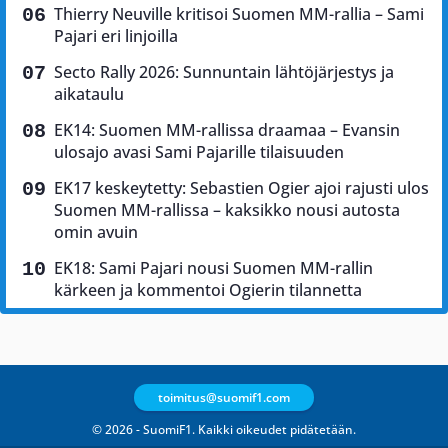
Thierry Neuville kritisoi Suomen MM-rallia – Sami
Pajari eri linjoilla
Secto Rally 2026: Sunnuntain lähtöjärjestys ja
aikataulu
EK14: Suomen MM-rallissa draamaa – Evansin
ulosajo avasi Sami Pajarille tilaisuuden
EK17 keskeytetty: Sebastien Ogier ajoi rajusti ulos
Suomen MM-rallissa – kaksikko nousi autosta
omin avuin
EK18: Sami Pajari nousi Suomen MM-rallin
kärkeen ja kommentoi Ogierin tilannetta
toimitus@suomif1.com
© 2026 - SuomiF1. Kaikki oikeudet pidätetään.