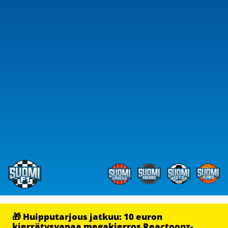
🎁 Huipputarjous jatkuu: 10 euron
kierrätysvapaa megakierros Reactoonz-