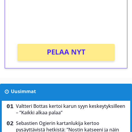
Talleta 1€
Saat heti 50 ilmaiskierrosta Tuohi 1000 -
peliin (arvo 0,20€ per kierros)!
Ei kierrätysvaatimusta!
PELAA NYT
Uusimmat
Valtteri Bottas kertoi karun syyn keskeytyksilleen
– ”Kaikki alkaa palaa”
Sebastien Ogierin kartanlukija kertoo
pysäyttävistä hetkistä: ”Nostin katseeni ja näin