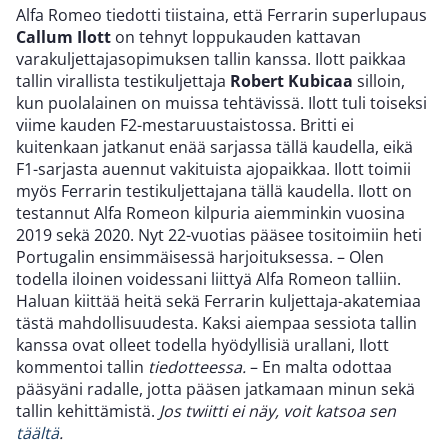
Alfa Romeo tiedotti tiistaina, että Ferrarin superlupaus
Callum Ilott
on tehnyt loppukauden kattavan
varakuljettajasopimuksen tallin kanssa. Ilott paikkaa
tallin virallista testikuljettaja
Robert Kubicaa
silloin,
kun puolalainen on muissa tehtävissä. Ilott tuli toiseksi
viime kauden F2-mestaruustaistossa. Britti ei
kuitenkaan jatkanut enää sarjassa tällä kaudella, eikä
F1-sarjasta auennut vakituista ajopaikkaa. Ilott toimii
myös Ferrarin testikuljettajana tällä kaudella. Ilott on
testannut Alfa Romeon kilpuria aiemminkin vuosina
2019 sekä 2020. Nyt 22-vuotias pääsee tositoimiin heti
Portugalin ensimmäisessä harjoituksessa. – Olen
todella iloinen voidessani liittyä Alfa Romeon talliin.
Haluan kiittää heitä sekä Ferrarin kuljettaja-akatemiaa
tästä mahdollisuudesta. Kaksi aiempaa sessiota tallin
kanssa ovat olleet todella hyödyllisiä urallani, Ilott
kommentoi tallin
tiedotteessa.
– En malta odottaa
pääsyäni radalle, jotta pääsen jatkamaan minun sekä
tallin kehittämistä.
Jos twiitti ei näy, voit katsoa sen
täältä
.