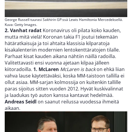
George Russell tuurasi Sakhirin GP:ssä Lewis Hamiltonia Mercedeksellä.
Kuva: Getty Images.
2. Vanhat radat
Koronavirus oli pilata koko kauden,
mutta mitä vielä! Koronan takia F1 joutui tekemään
hätäratkaisuja ja toi ahtaita klassisia kilparatoja
kisakalenteriin modernien lentokenttäratojen tilalle.
Parhaat kisat kauden aikana nähtiin näillä radoilla.
Valitettavasti ensi vuonna ajetaan kilpaa jälleen
kiitoradoilla.
1. McLaren
McLaren is back
on ehkä liian
vahva lause käytettäväksi, koska MM-taistoon tallilla ei
ollut asiaa. MM-sarjan kolmossija on kuitenkin tallille
paras sijoitus sitten vuoden 2012. Hyvät kuskivalinnat
ja laadukas työ auton kanssa kantavat hedelmää.
Andreas Seidl
on saanut reilussa vuodessa ihmeitä
aikaan.