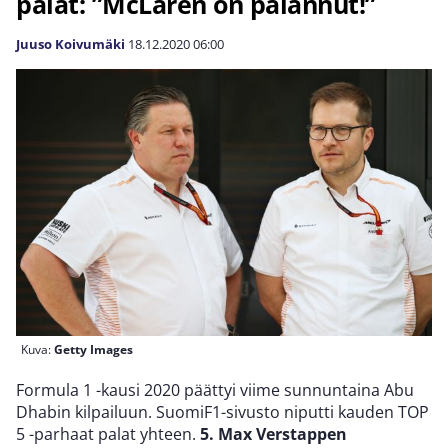
palat: ”McLaren on palannut!”
Juuso Koivumäki
18.12.2020
06:00
Kuva:
Getty Images
Formula 1 -kausi 2020 päättyi viime sunnuntaina Abu
Dhabin kilpailuun. SuomiF1-sivusto niputti kauden TOP
5 -parhaat palat yhteen.
5. Max Verstappen