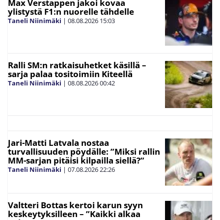
Max Verstappen jakoi kovaa
ylistystä F1:n nuorelle tähdelle
Taneli Niinimäki
|
08.08.2026
15:03
Ralli SM:n ratkaisuhetket käsillä –
sarja palaa tositoimiin Kiteellä
Taneli Niinimäki
|
08.08.2026
00:42
Jari-Matti Latvala nostaa
turvallisuuden pöydälle: ”Miksi rallin
MM-sarjan pitäisi kilpailla siellä?”
Taneli Niinimäki
|
07.08.2026
22:26
Valtteri Bottas kertoi karun syyn
keskeytyksilleen – ”Kaikki alkaa