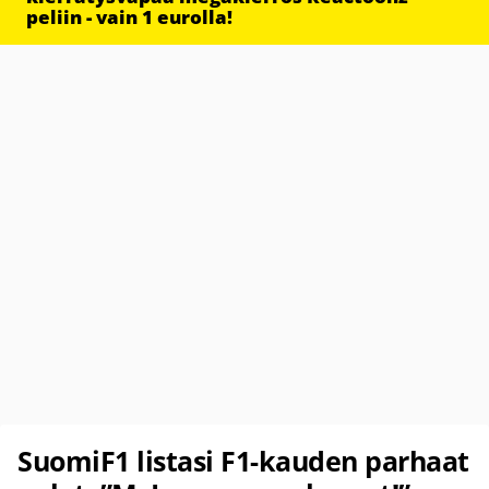
peliin - vain 1 eurolla!
SuomiF1 listasi F1-kauden parhaat