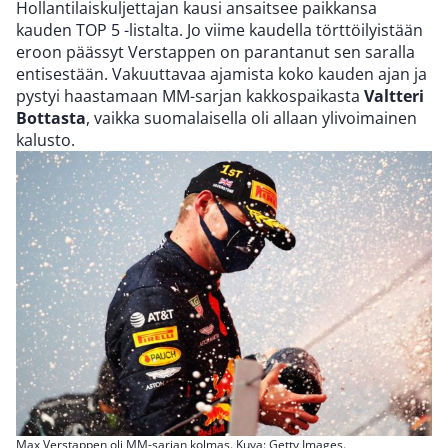
Hollantilaiskuljettajan kausi ansaitsee paikkansa
kauden TOP 5 -listalta. Jo viime kaudella törttöilyistään
eroon päässyt Verstappen on parantanut sen saralla
entisestään. Vakuuttavaa ajamista koko kauden ajan ja
pystyi haastamaan MM-sarjan kakkospaikasta
Valtteri
Bottasta
, vaikka suomalaisella oli allaan ylivoimainen
kalusto.
Max Verstappen oli MM-sarjan kolmas. Kuva: Getty Images.