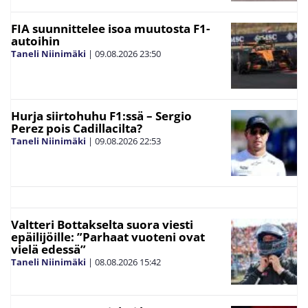
FIA suunnittelee isoa muutosta F1-
autoihin
Taneli Niinimäki
|
09.08.2026
23:50
Hurja siirtohuhu F1:ssä – Sergio
Perez pois Cadillacilta?
Taneli Niinimäki
|
09.08.2026
22:53
Valtteri Bottakselta suora viesti
epäilijöille: ”Parhaat vuoteni ovat
vielä edessä”
Taneli Niinimäki
|
08.08.2026
15:42