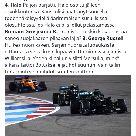
4. Halo
Paljon parjattu Halo osoitti jälleen
arvokkuutensa. Kausi olisi päättänyt suurella
todennäköisyydellä äärimmäisen surullisissa
olosuhteissa, jos Halo ei olisi ollut pelastamassa
Romain Grosjeania
Bahrainissa. Tuskin kukaan enää
sanoo suojakaaren pilaavan lajia?
3. George Russell
Huikea nuori kaveri. Sarjan nuorista lupauksista
eittämättä se kaikkein lupaavin. Dominoivaa ajamista
Williamsilla. Yhden kilpailun visiitti Mersulla, minkä
aikana laittoi Bottakselle jauhot suuhun. Vain tallin
tunarointi vei mahdollisuuden voittoon.