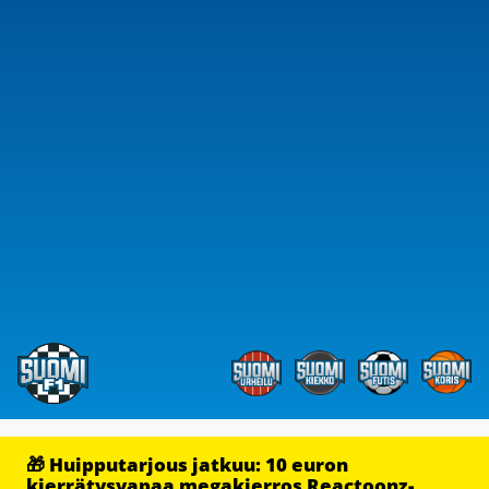
🎁 Huipputarjous jatkuu: 10 euron
kierrätysvapaa megakierros Reactoonz-