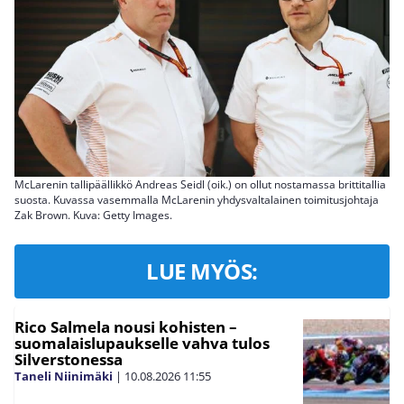
McLarenin tallipäällikkö Andreas Seidl (oik.) on ollut nostamassa brittitallia
suosta. Kuvassa vasemmalla McLarenin yhdysvaltalainen toimitusjohtaja
Zak Brown. Kuva: Getty Images.
LUE MYÖS:
Rico Salmela nousi kohisten –
suomalaislupaukselle vahva tulos
Silverstonessa
Taneli Niinimäki
|
10.08.2026
11:55