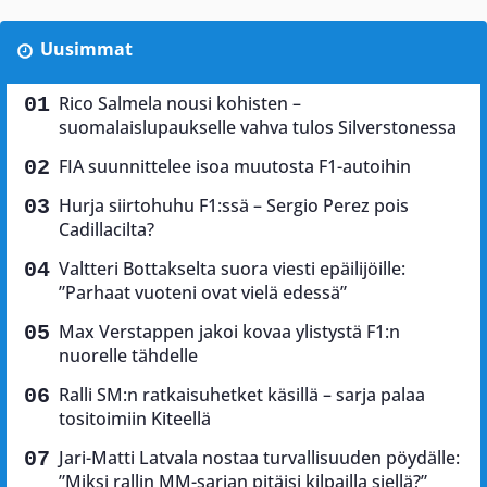
Uusimmat
Rico Salmela nousi kohisten –
suomalaislupaukselle vahva tulos Silverstonessa
FIA suunnittelee isoa muutosta F1-autoihin
Hurja siirtohuhu F1:ssä – Sergio Perez pois
Cadillacilta?
Valtteri Bottakselta suora viesti epäilijöille:
”Parhaat vuoteni ovat vielä edessä”
Max Verstappen jakoi kovaa ylistystä F1:n
nuorelle tähdelle
Ralli SM:n ratkaisuhetket käsillä – sarja palaa
tositoimiin Kiteellä
Jari-Matti Latvala nostaa turvallisuuden pöydälle:
”Miksi rallin MM-sarjan pitäisi kilpailla siellä?”