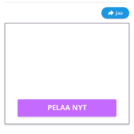
Jaa
🎁 Huipputarjous jatkuu: 10
euron kierrätysvapaa
megakierros Reactoonz-
peliin – vain 1 eurolla!
Peli: Reactoonz
Vain uusille asiakkaille!
PELAA NYT