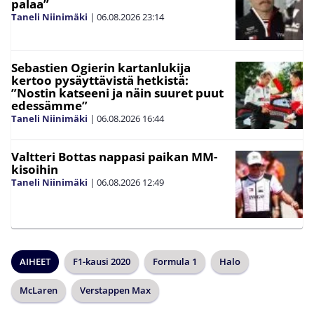
palaa”
Taneli Niinimäki
|
06.08.2026
23:14
Sebastien Ogierin kartanlukija
kertoo pysäyttävistä hetkistä:
”Nostin katseeni ja näin suuret puut
edessämme”
Taneli Niinimäki
|
06.08.2026
16:44
Valtteri Bottas nappasi paikan MM-
kisoihin
Taneli Niinimäki
|
06.08.2026
12:49
AIHEET
F1-kausi 2020
Formula 1
Halo
McLaren
Verstappen Max