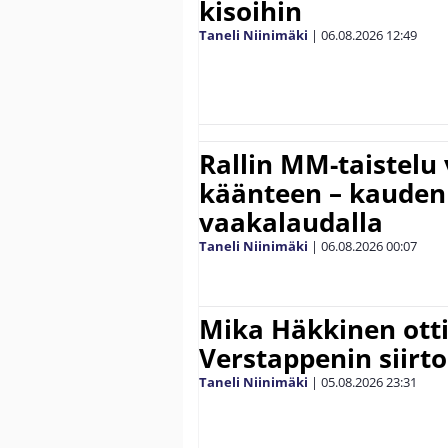
kisoihin
Taneli Niinimäki
|
06.08.2026
12:49
Rallin MM-taistelu 
käänteen – kauden
vaakalaudalla
Taneli Niinimäki
|
06.08.2026
00:07
Mika Häkkinen ott
Verstappenin siirt
Taneli Niinimäki
|
05.08.2026
23:31