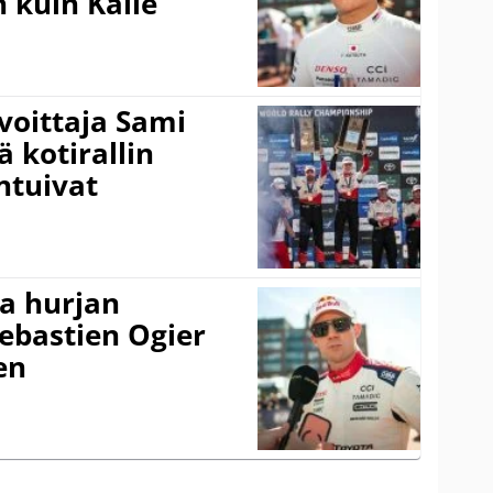
 kuin Kalle
voittaja Sami
ä kotirallin
ntuivat
a hurjan
ebastien Ogier
en