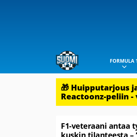
FORMULA 
🎁 Huipputarjous 
Reactoonz-peliin - 
F1-veteraani antaa ty
kuskin tilanteesta –