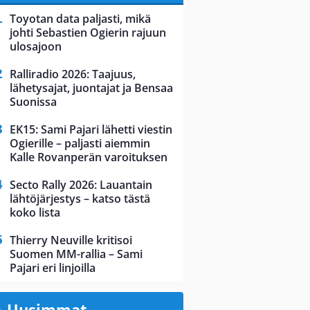
Toyotan data paljasti, mikä
johti Sebastien Ogierin rajuun
ulosajoon
Ralliradio 2026: Taajuus,
lähetysajat, juontajat ja Bensaa
Suonissa
EK15: Sami Pajari lähetti viestin
Ogierille – paljasti aiemmin
Kalle Rovanperän varoituksen
Secto Rally 2026: Lauantain
lähtöjärjestys – katso tästä
koko lista
Thierry Neuville kritisoi
Suomen MM-rallia – Sami
Pajari eri linjoilla
Uusimmat