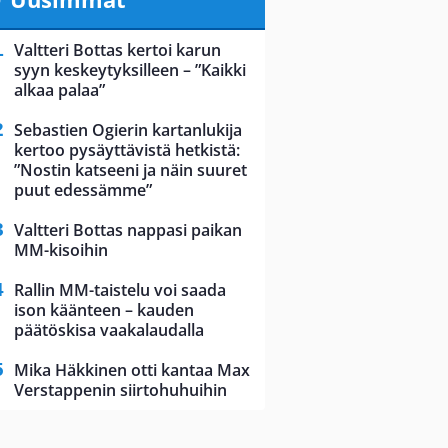
Valtteri Bottas kertoi karun
syyn keskeytyksilleen – ”Kaikki
alkaa palaa”
Sebastien Ogierin kartanlukija
kertoo pysäyttävistä hetkistä:
”Nostin katseeni ja näin suuret
puut edessämme”
Valtteri Bottas nappasi paikan
MM-kisoihin
Rallin MM-taistelu voi saada
ison käänteen – kauden
päätöskisa vaakalaudalla
Mika Häkkinen otti kantaa Max
Verstappenin siirtohuhuihin