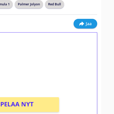
mula 1
Palmer Jolyon
Red Bull
Jaa
ilmaiskierroksia ilman
osta Tuohi 1000 -peliin (arvo 0,20€ per
PELAA NYT