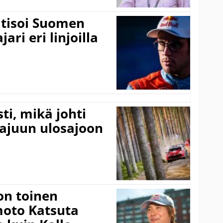
itisoi Suomen
ari eri linjoilla
ti, mikä johti
rajuun ulosajoon
on toinen
amoto Katsuta