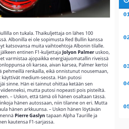
llilla on tukala. Thaikuljettaja on lähes 100
sä. Albonilla ei ole sopimusta Red Bullin kanssa
nyt katsovansa muita vaihtoehtoja Albonin tilalle.
jälkeen entinen F1-kuljettaja
Jolyon Palmer
uskoo,
et varmistaa ajopaikka energiajuomatallin riveissä
onloppunsa oli karsea, aivan karsea, Palmer kertoi
ä pehmeillä renkailla, eikä onnistunut nousemaan,
t käyttivät medium-seosta. Hän putosi
äi sinne. Hän ei tainnut ohittaa ketään sen
viidenneksi, mutta putosi nopeasti pois pisteiltä.
seen. – Uskon, että tämä oli hänen osaltaan tässä.
inkoja hänen autossaan, niin tilanne on eri. Mutta
aula hänen arkkuunsa. – Uskon hänen löytävän
a mennä
Pierre Gaslyn
tapaan Alpha Taurille ja
nen kautensa F1-sarjassa.