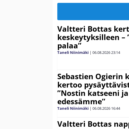
Valtteri Bottas ker
keskeytyksilleen – 
palaa”
Taneli Niinimäki
|
06.08.2026
23:14
Sebastien Ogierin 
kertoo pysäyttävist
”Nostin katseeni j
edessämme”
Taneli Niinimäki
|
06.08.2026
16:44
Valtteri Bottas na