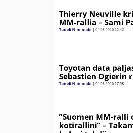
Thierry Neuville kr
MM-rallia – Sami Paj
Taneli Niinimäki
|
04.08.2026
22:42
Toyotan data paljas
Sebastien Ogierin 
Taneli Niinimäki
|
04.08.2026
17:58
”Suomen MM-ralli 
kotirallini” – Tak