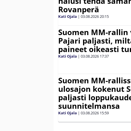
halusi tehdä saman
Rovanperä
Kati Ojala
|
03.08.2026
20:15
Suomen MM-rallin 
Pajari paljasti, milt
paineet oikeasti tu
Kati Ojala
|
03.08.2026
17:37
Suomen MM-ralliss
ulosajon kokenut S
paljasti loppukaud
suunnitelmansa
Kati Ojala
|
03.08.2026
15:59