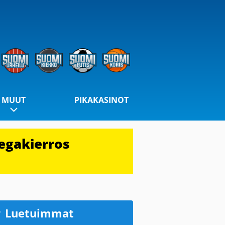
MUUT
PIKAKASINOT
egakierros
Luetuimmat