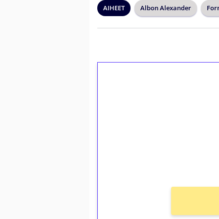
AIHEET
Albon Alexander
For
1€ = 10€ arvosta 
kierrätystä!
Talleta 1€
Saat heti 50 ilmaiskierr
kierros)!
Ei kierrätysvaatimusta!