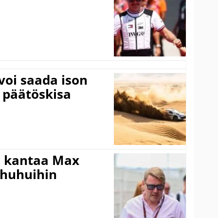
voi saada ison
 päätöskisa
i kantaa Max
ohuhuihin