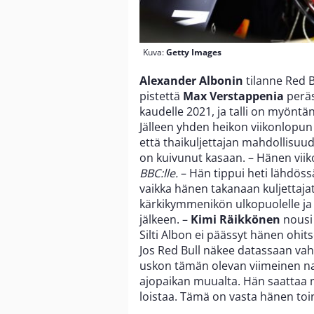
Kuva:
Getty Images
Alexander Albonin
tilanne Red Bu
pistettä
Max Verstappenia
peräs
kaudelle 2021, ja talli on myöntä
Jälleen yhden heikon viikonlopun 
että thaikuljettajan mahdollisuud
on kuivunut kasaan. – Hänen viik
BBC:lle.
– Hän tippui heti lähdöss
vaikka hänen takanaan kuljettaja
kärkikymmenikön ulkopuolelle ja j
jälkeen. –
Kimi Räikkönen
nousi 
Silti Albon ei päässyt hänen ohit
Jos Red Bull näkee datassaan vah
uskon tämän olevan viimeinen n
ajopaikan muualta. Hän saatta
loistaa. Tämä on vasta hänen toi