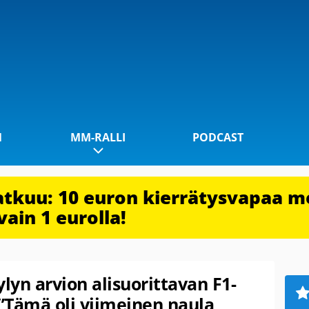
1
MM-RALLI
PODCAST
jatkuu: 10 euron kierrätysvapaa m
vain 1 eurolla!
lyn arvion alisuorittavan F1-
 ”Tämä oli viimeinen naula