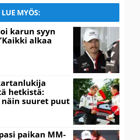
LUE MYÖS:
toi karun syyn
”Kaikki alkaa
kartanlukija
ä hetkistä:
a näin suuret puut
ppasi paikan MM-