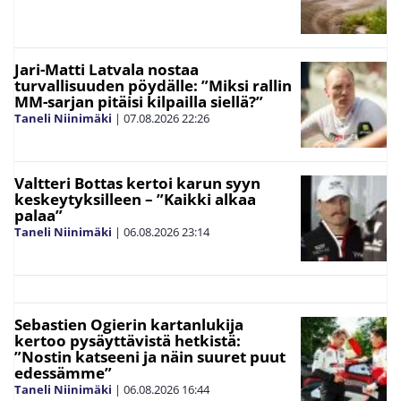
Jari-Matti Latvala nostaa
turvallisuuden pöydälle: ”Miksi rallin
MM-sarjan pitäisi kilpailla siellä?”
Taneli Niinimäki
|
07.08.2026
22:26
Valtteri Bottas kertoi karun syyn
keskeytyksilleen – ”Kaikki alkaa
palaa”
Taneli Niinimäki
|
06.08.2026
23:14
Sebastien Ogierin kartanlukija
kertoo pysäyttävistä hetkistä:
”Nostin katseeni ja näin suuret puut
edessämme”
Taneli Niinimäki
|
06.08.2026
16:44