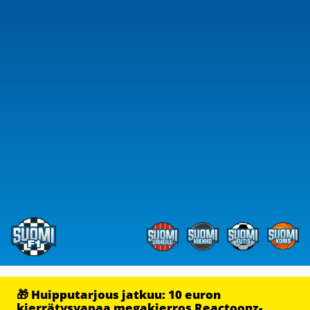
🎁 Huipputarjous jatkuu: 10 euron
kierrätysvapaa megakierros Reactoonz-