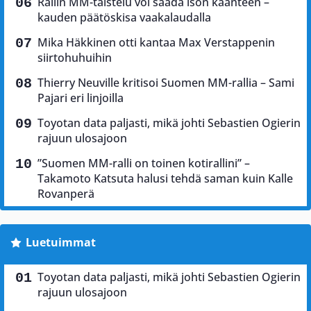
Rallin MM-taistelu voi saada ison käänteen –
kauden päätöskisa vaakalaudalla
Mika Häkkinen otti kantaa Max Verstappenin
siirtohuhuihin
Thierry Neuville kritisoi Suomen MM-rallia – Sami
Pajari eri linjoilla
Toyotan data paljasti, mikä johti Sebastien Ogierin
rajuun ulosajoon
”Suomen MM-ralli on toinen kotirallini” –
Takamoto Katsuta halusi tehdä saman kuin Kalle
Rovanperä
Luetuimmat
Toyotan data paljasti, mikä johti Sebastien Ogierin
rajuun ulosajoon