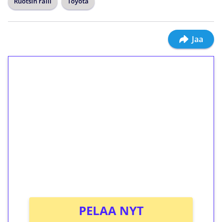
Ruotsin ralli
Toyota
Jaa
1€ = 10€ arvosta
ilmaiskierroksia ilman
kierrätystä!
Talleta 1€
Saat heti 50 ilmaiskierrosta Tuohi 1000 -
peliin (arvo 0,20€ per kierros)!
Ei kierrätysvaatimusta!
PELAA NYT