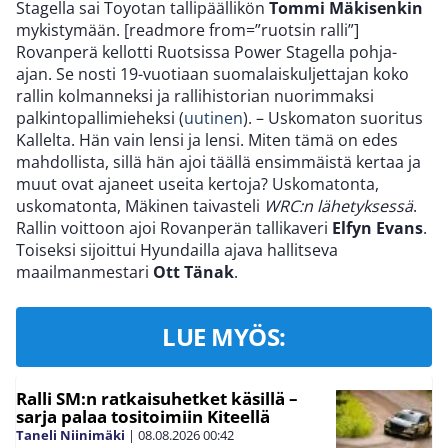
Stagella sai Toyotan tallipäällikön
Tommi Mäkisenkin
mykistymään. [readmore from=”ruotsin ralli”]
Rovanperä kellotti Ruotsissa Power Stagella pohja-
ajan. Se nosti 19-vuotiaan suomalaiskuljettajan koko
rallin kolmanneksi ja rallihistorian nuorimmaksi
palkintopallimieheksi (
uutinen
). – Uskomaton suoritus
Kallelta. Hän vain lensi ja lensi. Miten tämä on edes
mahdollista, sillä hän ajoi täällä ensimmäistä kertaa ja
muut ovat ajaneet useita kertoja? Uskomatonta,
uskomatonta, Mäkinen taivasteli
WRC:n lähetyksessä
.
Rallin voittoon ajoi Rovanperän tallikaveri
Elfyn Evans
.
Toiseksi sijoittui Hyundailla ajava hallitseva
maailmanmestari
Ott Tänak
.
LUE MYÖS:
Ralli SM:n ratkaisuhetket käsillä –
sarja palaa tositoimiin Kiteellä
Taneli Niinimäki
|
08.08.2026
00:42