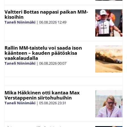
Valtteri Bottas nappasi paikan MM-
kisoihin
Taneli Niinimäki
|
06.08.2026
12:49
Rallin MM-taistelu voi saada ison
käänteen – kauden päätöskisa
vaakalaudalla
Taneli Niinimäki
|
06.08.2026
00:07
Mika Häkkinen otti kantaa Max
Verstappenin siirtohuhuihin
Taneli Niinimäki
|
05.08.2026
23:31