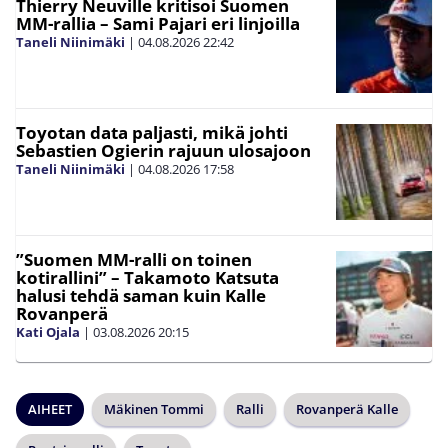
Thierry Neuville kritisoi Suomen
MM-rallia – Sami Pajari eri linjoilla
Taneli Niinimäki
|
04.08.2026
22:42
Toyotan data paljasti, mikä johti
Sebastien Ogierin rajuun ulosajoon
Taneli Niinimäki
|
04.08.2026
17:58
”Suomen MM-ralli on toinen
kotirallini” – Takamoto Katsuta
halusi tehdä saman kuin Kalle
Rovanperä
Kati Ojala
|
03.08.2026
20:15
AIHEET
Mäkinen Tommi
Ralli
Rovanperä Kalle