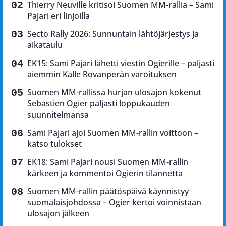
Thierry Neuville kritisoi Suomen MM-rallia – Sami
Pajari eri linjoilla
Secto Rally 2026: Sunnuntain lähtöjärjestys ja
aikataulu
EK15: Sami Pajari lähetti viestin Ogierille – paljasti
aiemmin Kalle Rovanperän varoituksen
Suomen MM-rallissa hurjan ulosajon kokenut
Sebastien Ogier paljasti loppukauden
suunnitelmansa
Sami Pajari ajoi Suomen MM-rallin voittoon –
katso tulokset
EK18: Sami Pajari nousi Suomen MM-rallin
kärkeen ja kommentoi Ogierin tilannetta
Suomen MM-rallin päätöspäivä käynnistyy
suomalaisjohdossa – Ogier kertoi voinnistaan
ulosajon jälkeen