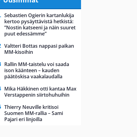
Sebastien Ogierin kartanlukija
kertoo pysäyttävistä hetkistä:
”Nostin katseeni ja näin suuret
puut edessämme”
Valtteri Bottas nappasi paikan
MM-kisoihin
Rallin MM-taistelu voi saada
ison käänteen – kauden
päätöskisa vaakalaudalla
Mika Häkkinen otti kantaa Max
Verstappenin siirtohuhuihin
Thierry Neuville kritisoi
Suomen MM-rallia – Sami
Pajari eri linjoilla