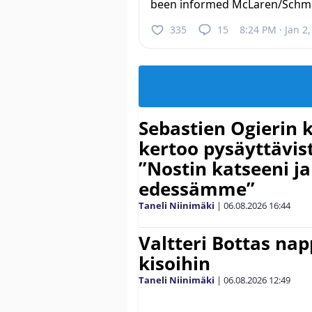
been informed McLaren/Schmid
335
15
8:24 PM · Jan 2
Sebastien Ogierin 
kertoo pysäyttävist
”Nostin katseeni j
edessämme”
Taneli Niinimäki
|
06.08.2026
16:44
Valtteri Bottas na
kisoihin
Taneli Niinimäki
|
06.08.2026
12:49