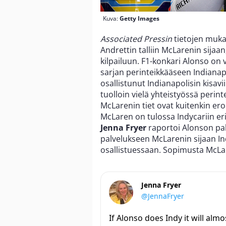
Kuva:
Getty Images
Associated Pressin
tietojen muk
Andrettin talliin McLarenin sijaan,
kilpailuun. F1-konkari Alonso on v
sarjan perinteikkääseen Indianapo
osallistunut Indianapolisin kisa
tuolloin vielä yhteistyössä perint
McLarenin tiet ovat kuitenkin ero
McLaren on tulossa Indycariin eri
Jenna Fryer
raportoi Alonson pa
palvelukseen McLarenin sijaan In
osallistuessaan. Sopimusta McLare
Jenna Fryer
@JennaFryer
If Alonso does Indy it will almo