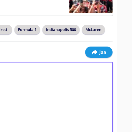
retti
Formula 1
Indianapolis 500
McLaren
Jaa
ilmaiskierroksia ilman
osta Tuohi 1000 -peliin (arvo 0,20€ per