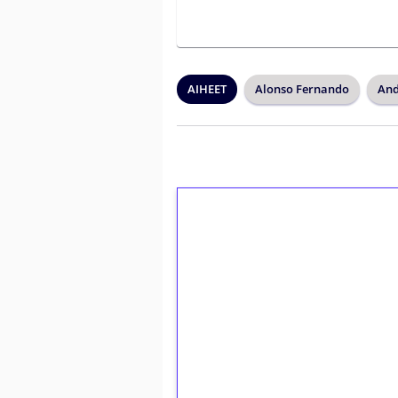
AIHEET
Alonso Fernando
And
1€ = 10€ arvosta 
kierrätystä!
Talleta 1€
Saat heti 50 ilmaiskierr
kierros)!
Ei kierrätysvaatimusta!