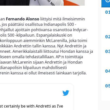
aan
Fernando Alonso
liittyisi mitä ilmeisimmin
 jos päättäisi osallistua Indianapolis 500 -
ihjaillut ajoittain pohtivansa osanottoa Indycar-
lis 500 -kilpailuun. Espanjalaiskuski on
viikonloppuun aiemminkin McLarenilla, joka toimi
eikkään Andrettin tallin kanssa. Nyt Andrettin ja
nneet. Amerikkalaistalli liittoutui Hondan kanssa ja
kseen omalla tehdastallillaan. AP:n toimittaja
laavan McLarenin sijaan Andrettin ja Hondan
dianapolisin kilpailuun mahdollisesti
nin kanssa ei ollut ilmeisesti lainkaan tarjolla.
st certainly be with Andretti as I’ve