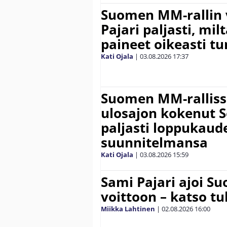
Suomen MM-rallin 
Pajari paljasti, milt
paineet oikeasti tu
Kati Ojala
|
03.08.2026
17:37
Suomen MM-ralliss
ulosajon kokenut S
paljasti loppukaud
suunnitelmansa
Kati Ojala
|
03.08.2026
15:59
Sami Pajari ajoi S
voittoon – katso tu
Miikka Lahtinen
|
02.08.2026
16:00