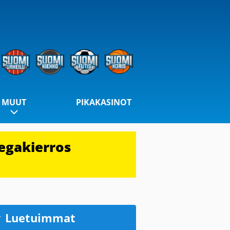
MUUT
PIKAKASINOT
egakierros
Luetuimmat