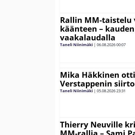
Rallin MM-taistelu 
käänteen – kauden
vaakalaudalla
Taneli Niinimäki
|
06.08.2026
00:07
Mika Häkkinen ott
Verstappenin siirt
Taneli Niinimäki
|
05.08.2026
23:31
Thierry Neuville kr
MM-rallia – Sami Paj