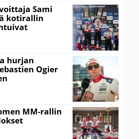
voittaja Sami
ä kotirallin
ntuivat
a hurjan
ebastien Ogier
en
uomen MM-rallin
lokset