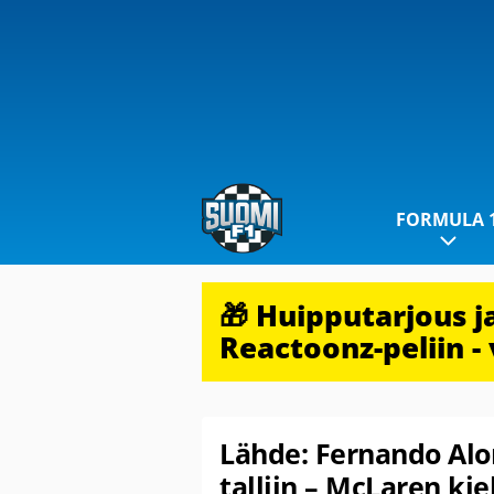
FORMULA 
🎁 Huipputarjous 
Reactoonz-peliin - 
Lähde: Fernando Al
talliin – McLaren kie