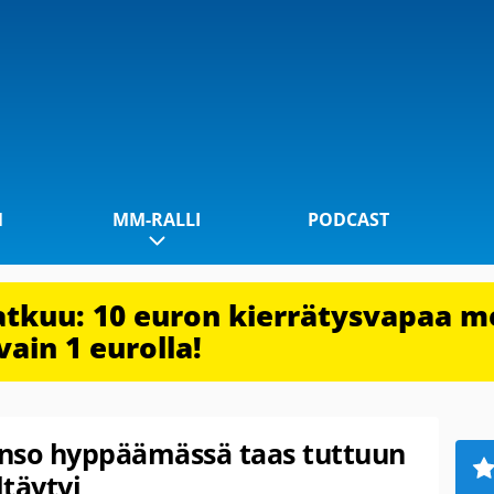
1
MM-RALLI
PODCAST
jatkuu: 10 euron kierrätysvapaa m
vain 1 eurolla!
onso hyppäämässä taas tuttuun
ltäytyi