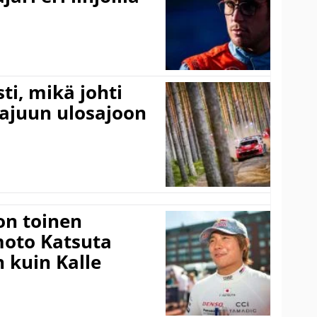
ti, mikä johti
rajuun ulosajoon
on toinen
amoto Katsuta
 kuin Kalle