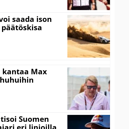
voi saada ison
 päätöskisa
i kantaa Max
ohuhuihin
itisoi Suomen
ari eri linjoilla