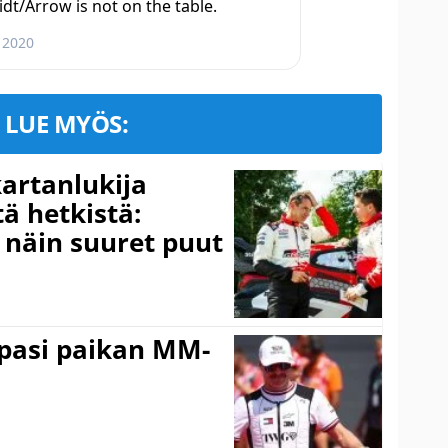
t/Arrow is not on the table.
, 2020
LUE MYÖS:
kartanlukija
ä hetkistä:
a näin suuret puut
ppasi paikan MM-