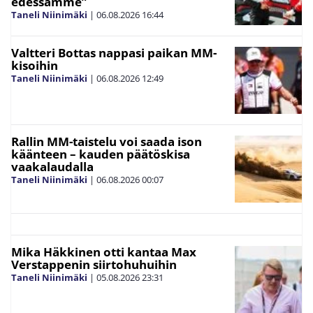
edessämme”
Taneli Niinimäki
|
06.08.2026
16:44
Valtteri Bottas nappasi paikan MM-
kisoihin
Taneli Niinimäki
|
06.08.2026
12:49
Rallin MM-taistelu voi saada ison
käänteen – kauden päätöskisa
vaakalaudalla
Taneli Niinimäki
|
06.08.2026
00:07
Mika Häkkinen otti kantaa Max
Verstappenin siirtohuhuihin
Taneli Niinimäki
|
05.08.2026
23:31