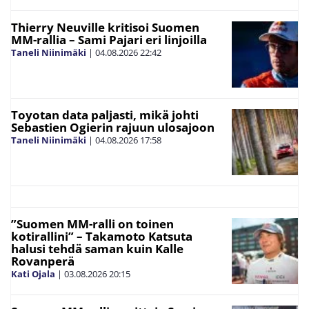
Thierry Neuville kritisoi Suomen
MM-rallia – Sami Pajari eri linjoilla
Taneli Niinimäki
|
04.08.2026
22:42
Toyotan data paljasti, mikä johti
Sebastien Ogierin rajuun ulosajoon
Taneli Niinimäki
|
04.08.2026
17:58
”Suomen MM-ralli on toinen
kotirallini” – Takamoto Katsuta
halusi tehdä saman kuin Kalle
Rovanperä
Kati Ojala
|
03.08.2026
20:15