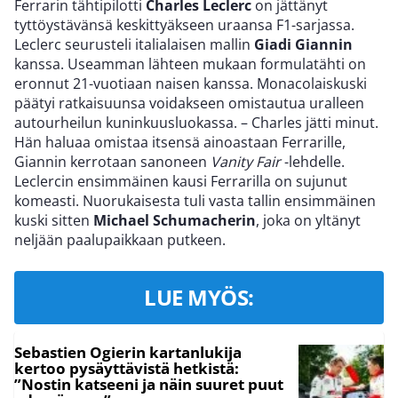
Ferrarin tähtipilotti
Charles Leclerc
on jättänyt
tyttöystävänsä keskittyäkseen uraansa F1-sarjassa.
Leclerc seurusteli italialaisen mallin
Giadi Giannin
kanssa. Useamman lähteen mukaan formulatähti on
eronnut 21-vuotiaan naisen kanssa. Monacolaiskuski
päätyi ratkaisuunsa voidakseen omistautua uralleen
autourheilun kuninkuusluokassa. – Charles jätti minut.
Hän haluaa omistaa itsensä ainoastaan Ferrarille,
Giannin kerrotaan sanoneen
Vanity Fair
-lehdelle.
Leclercin ensimmäinen kausi Ferrarilla on sujunut
komeasti. Nuorukaisesta tuli vasta tallin ensimmäinen
kuski sitten
Michael Schumacherin
, joka on yltänyt
neljään paalupaikkaan putkeen.
LUE MYÖS:
Sebastien Ogierin kartanlukija
kertoo pysäyttävistä hetkistä:
”Nostin katseeni ja näin suuret puut