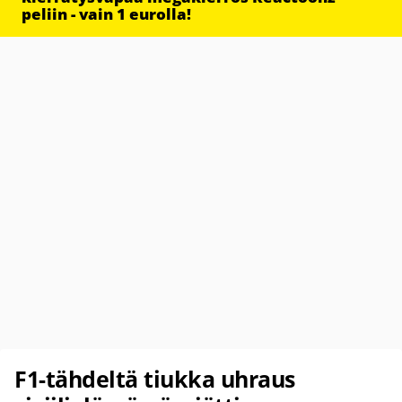
peliin - vain 1 eurolla!
F1-tähdeltä tiukka uhraus