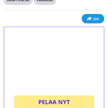
Leclerc Charles
Pääuutiset
Jaa
1€ = 10€ arvosta
ilmaiskierroksia ilman
kierrätystä!
Talleta 1€
Saat heti 50 ilmaiskierrosta Tuohi 1000 -
peliin (arvo 0,20€ per kierros)!
Ei kierrätysvaatimusta!
PELAA NYT