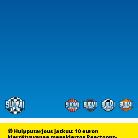
🎁 Huipputarjous jatkuu: 10 euron
kierrätysvapaa megakierros Reactoonz-