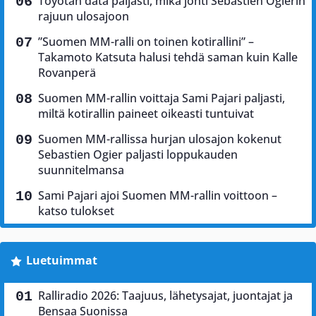
Toyotan data paljasti, mikä johti Sebastien Ogierin
rajuun ulosajoon
”Suomen MM-ralli on toinen kotirallini” –
Takamoto Katsuta halusi tehdä saman kuin Kalle
Rovanperä
Suomen MM-rallin voittaja Sami Pajari paljasti,
miltä kotirallin paineet oikeasti tuntuivat
Suomen MM-rallissa hurjan ulosajon kokenut
Sebastien Ogier paljasti loppukauden
suunnitelmansa
Sami Pajari ajoi Suomen MM-rallin voittoon –
katso tulokset
Luetuimmat
Ralliradio 2026: Taajuus, lähetysajat, juontajat ja
Bensaa Suonissa