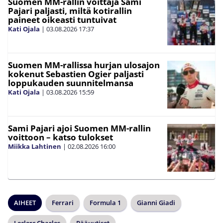
Suomen MM-rallin voittaja Sami
Pajari paljasti, miltä kotirallin
paineet oikeasti tuntuivat
Kati Ojala
|
03.08.2026
17:37
Suomen MM-rallissa hurjan ulosajon
kokenut Sebastien Ogier paljasti
loppukauden suunnitelmansa
Kati Ojala
|
03.08.2026
15:59
Sami Pajari ajoi Suomen MM-rallin
voittoon – katso tulokset
Miikka Lahtinen
|
02.08.2026
16:00
AIHEET
Ferrari
Formula 1
Gianni Giadi