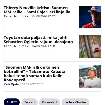
Thierry Neuville kritisoi Suomen
MM-rallia – Sami Pajari eri linjoilla
Taneli Niinimäki
|
04.08.2026
22:42
Toyotan data paljasti, mikä johti
Sebastien Ogierin rajuun ulosajoon
Taneli Niinimäki
|
04.08.2026
17:58
”Suomen MM-ralli on toinen
kotirallini” – Takamoto Katsuta
halusi tehdä saman kuin Kalle
Rovanperä
Kati Ojala
|
03.08.2026
20:15
AIHEET
Ferrari
Formula 1
Leclerc Charles