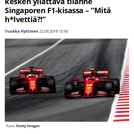
kesken yllättävä tilanne
Singaporen F1-kisassa – ”Mitä
h*lvettiä?!”
Tuukka Hyttinen
22.09.2019
15:56
Kuva:
Getty Images