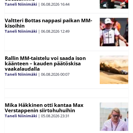
Taneli Niinimäki
|
06.08.2026
16:44
Valtteri Bottas nappasi paikan MM-
kisoihin
Taneli Niinimäki
|
06.08.2026
12:49
Rallin MM-taistelu voi saada ison
käänteen – kauden päätöskisa
vaakalaudalla
Taneli Niinimäki
|
06.08.2026
00:07
Mika Häkkinen otti kantaa Max
Verstappenin siirtohuhuihin
Taneli Niinimäki
|
05.08.2026
23:31