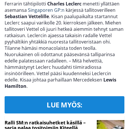
Ferrarin tähtipilotti
Charles Leclerc
menetti yllättäen
asemansa
Singaporen GP:n
kärjessä tallitoverilleen
Sebastian Vettelille
. Kisan paalupaikalta startannut
Leclerc saapui varikolle 20. kierroksen jälkeen. Miehen
tallitoveri Vettel oli juuri hetkeä aiemmin tehnyt saman
ratkaisun. Leclercin ajaessa takaisin radalle Vettel
pyyhältikin yhtäkkiä nuoresta tallitoveristaan ohi.
Tilanne hämäsi monacolaista toden teolla.
Nuorukainen oli odottanut pääsevänsä talliparinsa
edelle palatessaan radalleen. – Mitä helvettiä,
hämmästynyt Leclerc huudahti tiimiradiossa
insinöörilleen. Vettel pääsi kuudenneksi Leclercin
edelle. Kisaa johtaa parhaillaan Mercedeksen
Lewis
Hamilton
.
LUE MYÖS:
Ralli SM:n ratkaisuhetket käsillä –
sarja palaa tositoimiin Kiteellä