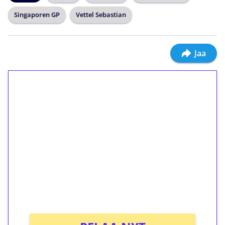
Singaporen GP
Vettel Sebastian
Jaa
1€ = 10€ arvosta
ilmaiskierroksia ilman
kierrätystä!
Talleta 1€
Saat heti 50 ilmaiskierrosta Tuohi 1000 -
peliin (arvo 0,20€ per kierros)!
Ei kierrätysvaatimusta!