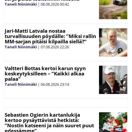
Taneli Niinimäki
|
08.08.2026
00:42
Jari-Matti Latvala nostaa
turvallisuuden pöydälle: ”Miksi rallin
MM-sarjan pitäisi kilpailla siellä?”
Taneli Niinimäki
|
07.08.2026
22:26
Valtteri Bottas kertoi karun syyn
keskeytyksilleen – ”Kaikki alkaa
palaa”
Taneli Niinimäki
|
06.08.2026
23:14
Sebastien Ogierin kartanlukija
kertoo pysäyttävistä hetkistä:
”Nostin katseeni ja näin suuret puut
edessämme”