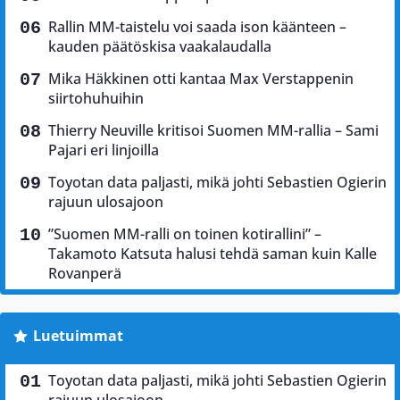
Rallin MM-taistelu voi saada ison käänteen –
kauden päätöskisa vaakalaudalla
Mika Häkkinen otti kantaa Max Verstappenin
siirtohuhuihin
Thierry Neuville kritisoi Suomen MM-rallia – Sami
Pajari eri linjoilla
Toyotan data paljasti, mikä johti Sebastien Ogierin
rajuun ulosajoon
”Suomen MM-ralli on toinen kotirallini” –
Takamoto Katsuta halusi tehdä saman kuin Kalle
Rovanperä
Luetuimmat
Toyotan data paljasti, mikä johti Sebastien Ogierin
rajuun ulosajoon