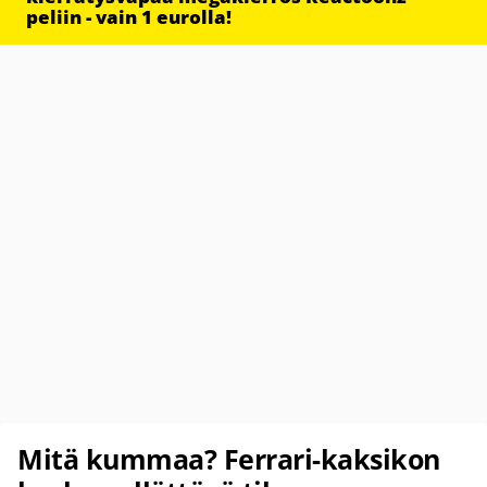
peliin - vain 1 eurolla!
Mitä kummaa? Ferrari-kaksikon