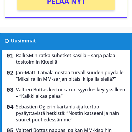
PELAA NYT
Uusimmat
Ralli SM:n ratkaisuhetket käsillä – sarja palaa
tositoimiin Kiteellä
Jari-Matti Latvala nostaa turvallisuuden pöydälle:
”Miksi rallin MM-sarjan pitäisi kilpailla siellä?”
Valtteri Bottas kertoi karun syyn keskeytyksilleen
– ”Kaikki alkaa palaa”
Sebastien Ogierin kartanlukija kertoo
pysäyttävistä hetkistä: ”Nostin katseeni ja näin
suuret puut edessämme”
Valtteri Bottas nappasi paikan MM-kisoihin