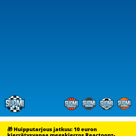
🎁 Huipputarjous jatkuu: 10 euron
kierrätysvapaa megakierros Reactoonz-