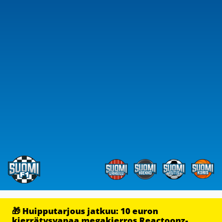
🎁 Huipputarjous jatkuu: 10 euron
kierrätysvapaa megakierros Reactoonz-