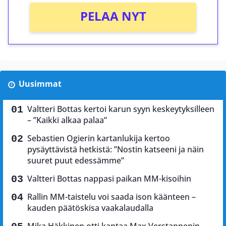
PELAA NYT
Uusimmat
Valtteri Bottas kertoi karun syyn keskeytyksilleen
– ”Kaikki alkaa palaa”
Sebastien Ogierin kartanlukija kertoo
pysäyttävistä hetkistä: ”Nostin katseeni ja näin
suuret puut edessämme”
Valtteri Bottas nappasi paikan MM-kisoihin
Rallin MM-taistelu voi saada ison käänteen –
kauden päätöskisa vaakalaudalla