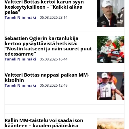
Valtteri Bottas kertoi karun syyn
keskeytyksilleen – ”Kaikki alkaa
palaa”
Taneli Niinimäki
|
06.08.2026
23:14
Sebastien Ogierin kartanlukija
kertoo pysäyttävistä hetkistä:
”Nostin katseeni ja näin suuret puut
edessämme”
Taneli Niinimäki
|
06.08.2026
16:44
Valtteri Bottas nappasi paikan MM-
kisoihin
Taneli Niinimäki
|
06.08.2026
12:49
Rallin MM-taistelu voi saada ison
käänteen – kauden päätöskisa