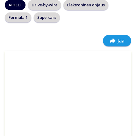
AIHEET
Drive-by-wire
Elektroninen ohjaus
Formula 1
Supercars
Jaa
1€ = 10€ arvosta
ilmaiskierroksia ilman
kierrätystä!
Talleta 1€
Saat heti 50 ilmaiskierrosta Tuohi 1000 -
peliin (arvo 0,20€ per kierros)!
Ei kierrätysvaatimusta!