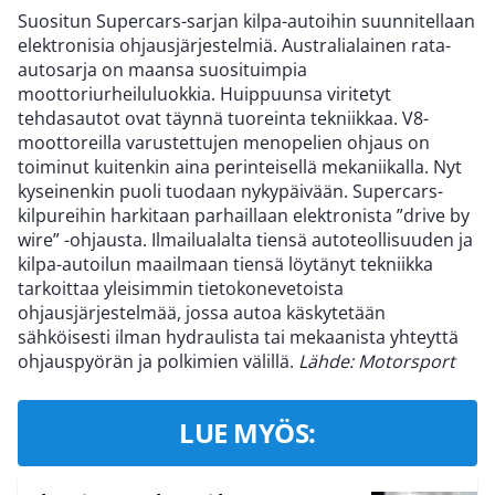
Suositun Supercars-sarjan kilpa-autoihin suunnitellaan
elektronisia ohjausjärjestelmiä. Australialainen rata-
autosarja on maansa suosituimpia
moottoriurheiluluokkia. Huippuunsa viritetyt
tehdasautot ovat täynnä tuoreinta tekniikkaa. V8-
moottoreilla varustettujen menopelien ohjaus on
toiminut kuitenkin aina perinteisellä mekaniikalla. Nyt
kyseinenkin puoli tuodaan nykypäivään. Supercars-
kilpureihin harkitaan parhaillaan elektronista ”drive by
wire” -ohjausta. Ilmailualalta tiensä autoteollisuuden ja
kilpa-autoilun maailmaan tiensä löytänyt tekniikka
tarkoittaa yleisimmin tietokonevetoista
ohjausjärjestelmää, jossa autoa käskytetään
sähköisesti ilman hydraulista tai mekaanista yhteyttä
ohjauspyörän ja polkimien välillä.
Lähde: Motorsport
LUE MYÖS: