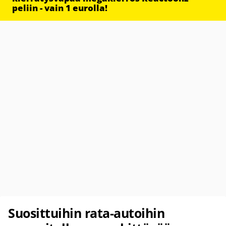
peliin - vain 1 eurolla!
Suosittuihin rata-autoihin