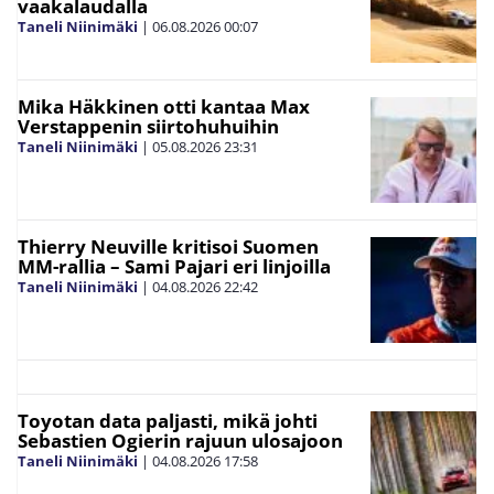
vaakalaudalla
Taneli Niinimäki
|
06.08.2026
00:07
Mika Häkkinen otti kantaa Max
Verstappenin siirtohuhuihin
Taneli Niinimäki
|
05.08.2026
23:31
Thierry Neuville kritisoi Suomen
MM-rallia – Sami Pajari eri linjoilla
Taneli Niinimäki
|
04.08.2026
22:42
Toyotan data paljasti, mikä johti
Sebastien Ogierin rajuun ulosajoon
Taneli Niinimäki
|
04.08.2026
17:58