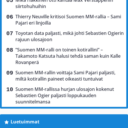
Mika Häkkinen otti kantaa Max Verstappenin
siirtohuhuihin
Thierry Neuville kritisoi Suomen MM-rallia – Sami
Pajari eri linjoilla
Toyotan data paljasti, mikä johti Sebastien Ogierin
rajuun ulosajoon
”Suomen MM-ralli on toinen kotirallini” –
Takamoto Katsuta halusi tehdä saman kuin Kalle
Rovanperä
Suomen MM-rallin voittaja Sami Pajari paljasti,
miltä kotirallin paineet oikeasti tuntuivat
Suomen MM-rallissa hurjan ulosajon kokenut
Sebastien Ogier paljasti loppukauden
suunnitelmansa
Luetuimmat