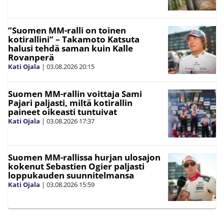
”Suomen MM-ralli on toinen
kotirallini” – Takamoto Katsuta
halusi tehdä saman kuin Kalle
Rovanperä
Kati Ojala
|
03.08.2026
20:15
Suomen MM-rallin voittaja Sami
Pajari paljasti, miltä kotirallin
paineet oikeasti tuntuivat
Kati Ojala
|
03.08.2026
17:37
Suomen MM-rallissa hurjan ulosajon
kokenut Sebastien Ogier paljasti
loppukauden suunnitelmansa
Kati Ojala
|
03.08.2026
15:59