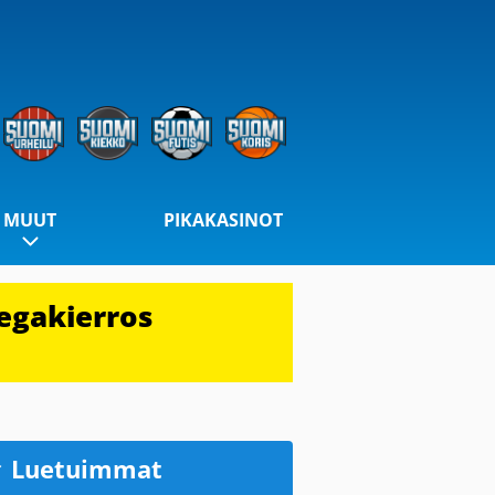
MUUT
PIKAKASINOT
egakierros
Luetuimmat