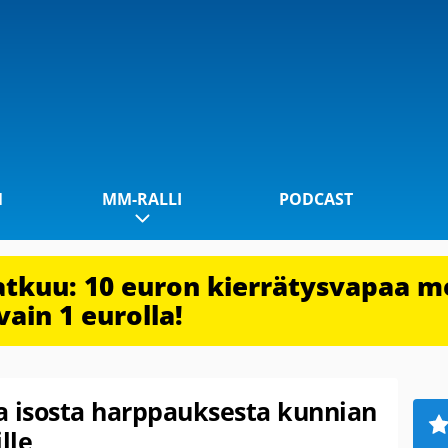
1
MM-RALLI
PODCAST
jatkuu: 10 euron kierrätysvapaa m
vain 1 eurolla!
 isosta harppauksesta kunnian
lle