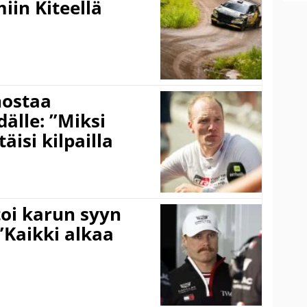
iin Kiteellä
nostaa
älle: ”Miksi
äisi kilpailla
toi karun syyn
”Kaikki alkaa