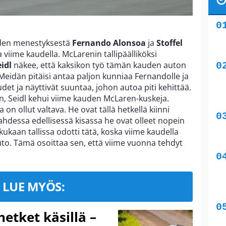
oden menestyksestä
Fernando Alonsoa
ja
Stoffel
ssa viime kaudella. McLarenin tallipäälliköksi
idl
näkee, että kaksikon työ tämän kauden auton
Meidän pitäisi antaa paljon kunniaa Fernandolle ja
oudet ja näyttivät suuntaa, johon autoa piti kehittää.
in, Seidl kehui viime kauden McLaren-kuskeja.
n ollut valtava. He ovat tällä hetkellä kiinni
ahdessa edellisessä kisassa he ovat olleet nopein
 kukaan tallissa odotti tätä, koska viime kaudella
o. Tämä osoittaa sen, että viime vuonna tehdyt
LUE MYÖS:
hetket käsillä –