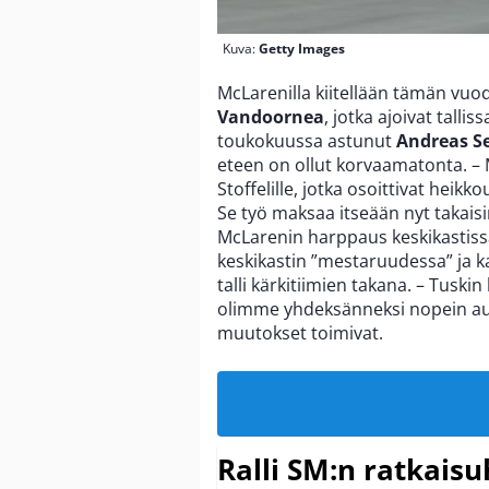
Kuva:
Getty Images
McLarenilla kiitellään tämän vu
Vandoornea
, jotka ajoivat talli
toukokuussa astunut
Andreas Se
eteen on ollut korvaamatonta. – 
Stoffelille, jotka osoittivat heikk
Se työ maksaa itseään nyt takais
McLarenin harppaus keskikastissa o
keskikastin ”mestaruudessa” ja k
talli kärkitiimien takana. – Tuskin
olimme yhdeksänneksi nopein aut
muutokset toimivat.
Ralli SM:n ratkaisu