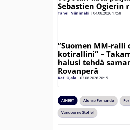
Sebastien Ogierin 
Taneli Niinimäki
|
04.08.2026
17:58
”Suomen MM-ralli 
kotirallini” – Tak
halusi tehdä saman
Rovanperä
Kati Ojala
|
03.08.2026
20:15
AIHEET
Alonso Fernando
For
Vandoorne Stoffel