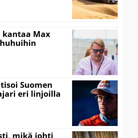
i kantaa Max
ohuhuihin
itisoi Suomen
ari eri linjoilla
ti, mikä johti