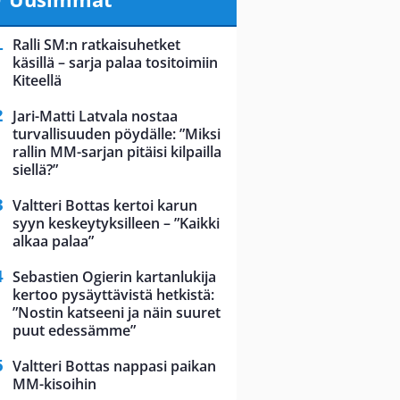
Ralli SM:n ratkaisuhetket
käsillä – sarja palaa tositoimiin
Kiteellä
Jari-Matti Latvala nostaa
turvallisuuden pöydälle: ”Miksi
rallin MM-sarjan pitäisi kilpailla
siellä?”
Valtteri Bottas kertoi karun
syyn keskeytyksilleen – ”Kaikki
alkaa palaa”
Sebastien Ogierin kartanlukija
kertoo pysäyttävistä hetkistä:
”Nostin katseeni ja näin suuret
puut edessämme”
Valtteri Bottas nappasi paikan
MM-kisoihin