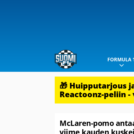
FORMULA 
🎁 Huipputarjous 
Reactoonz-peliin - 
McLaren-pomo antaa
viime kauden kuskei