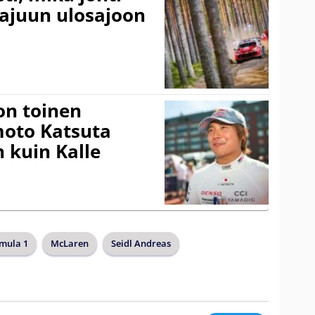
rajuun ulosajoon
on toinen
amoto Katsuta
 kuin Kalle
mula 1
McLaren
Seidl Andreas