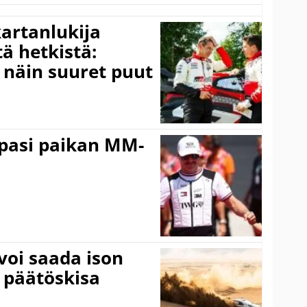
kartanlukija
ä hetkistä:
a näin suuret puut
ppasi paikan MM-
voi saada ison
 päätöskisa