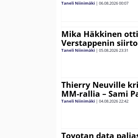
Taneli Niinimäki
|
06.08.2026
00:07
Mika Häkkinen ott
Verstappenin siirt
Taneli Niinimäki
|
05.08.2026
23:31
Thierry Neuville kr
MM-rallia – Sami Paj
Taneli Niinimäki
|
04.08.2026
22:42
Toyotan data paljas