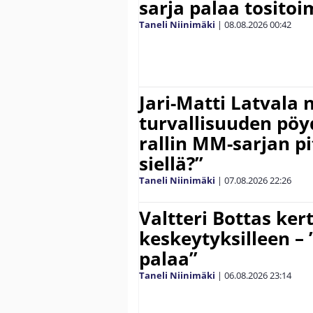
sarja palaa tositoim
Taneli Niinimäki
|
08.08.2026
00:42
Jari-Matti Latvala 
turvallisuuden pöyd
rallin MM-sarjan pit
siellä?”
Taneli Niinimäki
|
07.08.2026
22:26
Valtteri Bottas ker
keskeytyksilleen – 
palaa”
Taneli Niinimäki
|
06.08.2026
23:14