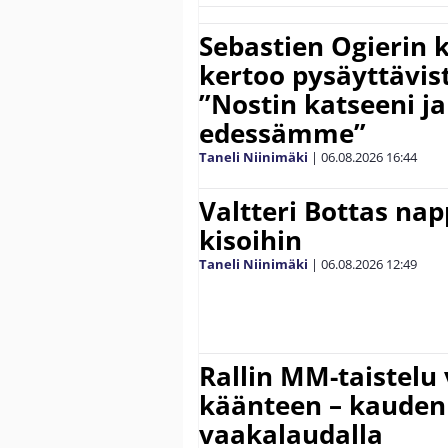
Sebastien Ogierin 
kertoo pysäyttävist
”Nostin katseeni j
edessämme”
Taneli Niinimäki
|
06.08.2026
16:44
Valtteri Bottas na
kisoihin
Taneli Niinimäki
|
06.08.2026
12:49
Rallin MM-taistelu 
käänteen – kauden
vaakalaudalla