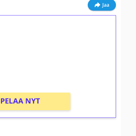
Jaa
ilmaiskierroksia ilman
osta Tuohi 1000 -peliin (arvo 0,20€ per
PELAA NYT