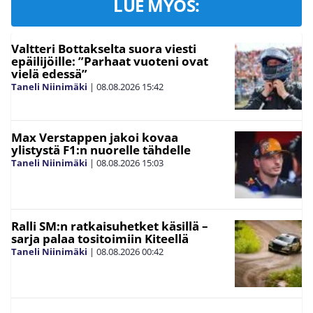
LUE MYÖS:
Valtteri Bottakselta suora viesti
epäilijöille: ”Parhaat vuoteni ovat
vielä edessä”
Taneli Niinimäki
|
08.08.2026
15:42
Max Verstappen jakoi kovaa
ylistystä F1:n nuorelle tähdelle
Taneli Niinimäki
|
08.08.2026
15:03
Ralli SM:n ratkaisuhetket käsillä –
sarja palaa tositoimiin Kiteellä
Taneli Niinimäki
|
08.08.2026
00:42