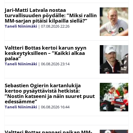
Jari-Matti Latvala nostaa
turvallisuuden pöydälle: ”Miksi rallin
MM-sarjan pitäisi kilpailla siellä?”
Taneli Niinimäki
|
07.08.2026
22:26
Valtteri Bottas kertoi karun syyn
keskeytyksilleen – ”Kaikki alkaa
palaa”
Taneli Niinimäki
|
06.08.2026
23:14
Sebastien Ogierin kartanlukija
kertoo pysäyttävistä hetkistä:
”Nostin katseeni ja näin suuret puut
edessämme”
Taneli Niinimäki
|
06.08.2026
16:44
Valtteri Bottas nappasi paikan MM-