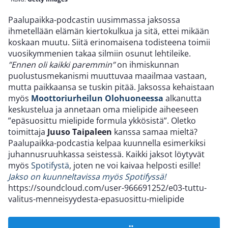
Paalupaikka-podcastin uusimmassa jaksossa
ihmetellään elämän kiertokulkua ja sitä, ettei mikään
koskaan muutu. Siitä erinomaisena todisteena toimii
vuosikymmenien takaa silmiin osunut lehtileike.
”Ennen oli kaikki paremmin”
on ihmiskunnan
puolustusmekanismi muuttuvaa maailmaa vastaan,
mutta paikkaansa se tuskin pitää. Jaksossa kehaistaan
myös
Moottoriurheilun Olohuoneessa
alkanutta
keskustelua ja annetaan oma mielipide aiheeseen
”epäsuosittu mielipide formula ykkösistä”. Oletko
toimittaja
Juuso Taipaleen
kanssa samaa mieltä?
Paalupaikka-podcastia kelpaa kuunnella esimerkiksi
juhannusruuhkassa seistessä. Kaikki jaksot löytyvät
myös
Spotifystä
, joten ne voi kaivaa helposti esille!
Jakso on kuunneltavissa myös Spotifyssä!
https://soundcloud.com/user-966691252/e03-tuttu-
valitus-menneisyydesta-epasuosittu-mielipide