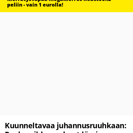
peliin - vain 1 eurolla!
Kuunneltavaa juhannusruuhkaan: