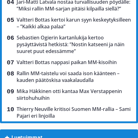
Jari-Matti Latvala nostaa turvallisuuden pöydälle:
”Miksi rallin MM-sarjan pitäisi kilpailla siellä?”
Valtteri Bottas kertoi karun syyn keskeytyksilleen
– ”Kaikki alkaa palaa”
Sebastien Ogierin kartanlukija kertoo
pysäyttävistä hetkistä: ”Nostin katseeni ja näin
suuret puut edessämme”
Valtteri Bottas nappasi paikan MM-kisoihin
Rallin MM-taistelu voi saada ison käänteen –
kauden päätöskisa vaakalaudalla
Mika Häkkinen otti kantaa Max Verstappenin
siirtohuhuihin
Thierry Neuville kritisoi Suomen MM-rallia – Sami
Pajari eri linjoilla
Luetuimmat