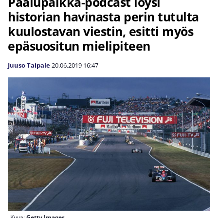
Paalupaikka-podcast löysi
historian havinasta perin tutulta
kuulostavan viestin, esitti myös
epäsuositun mielipiteen
Juuso Taipale
20.06.2019
16:47
Kuva:
Getty Images