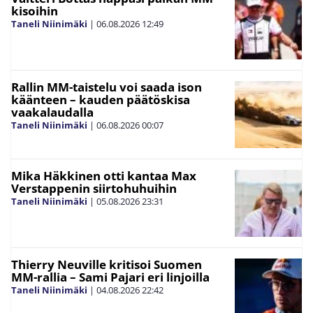
kisoihin
Taneli Niinimäki
|
06.08.2026
12:49
Rallin MM-taistelu voi saada ison
käänteen – kauden päätöskisa
vaakalaudalla
Taneli Niinimäki
|
06.08.2026
00:07
Mika Häkkinen otti kantaa Max
Verstappenin siirtohuhuihin
Taneli Niinimäki
|
05.08.2026
23:31
Thierry Neuville kritisoi Suomen
MM-rallia – Sami Pajari eri linjoilla
Taneli Niinimäki
|
04.08.2026
22:42