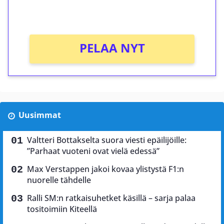
Ei kierrätysvaatimusta!
PELAA NYT
Uusimmat
Valtteri Bottakselta suora viesti epäilijöille:
”Parhaat vuoteni ovat vielä edessä”
Max Verstappen jakoi kovaa ylistystä F1:n
nuorelle tähdelle
Ralli SM:n ratkaisuhetket käsillä – sarja palaa
tositoimiin Kiteellä