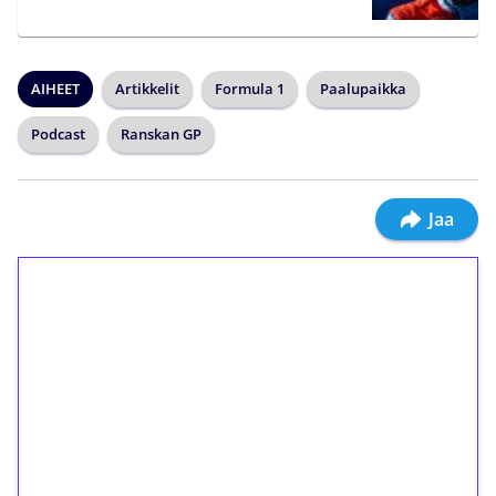
AIHEET
Artikkelit
Formula 1
Paalupaikka
Podcast
Ranskan GP
Jaa
1€ = 10€ arvosta
ilmaiskierroksia ilman
kierrätystä!
Talleta 1€
Saat heti 50 ilmaiskierrosta Tuohi 1000 -
peliin (arvo 0,20€ per kierros)!