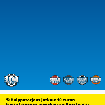
🎁 Huipputarjous jatkuu: 10 euron
kierrätysvapaa megakierros Reactoonz-