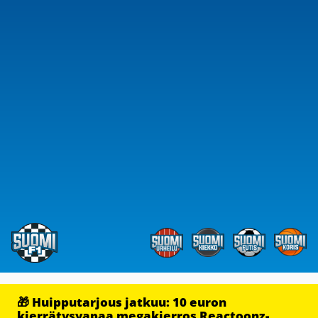
🎁 Huipputarjous jatkuu: 10 euron
kierrätysvapaa megakierros Reactoonz-