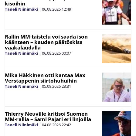
kisoihin
Taneli Niinimäki
|
06.08.2026
12:49
Rallin MM-taistelu voi saada ison
käänteen – kauden päätöskisa
vaakalaudalla
Taneli Niinimäki
|
06.08.2026
00:07
Mika Häkkinen otti kantaa Max
Verstappenin siirtohuhuihin
Taneli Niinimäki
|
05.08.2026
23:31
Thierry Neuville kritisoi Suomen
MM-rallia – Sami Pajari eri linjoilla
Taneli Niinimäki
|
04.08.2026
22:42