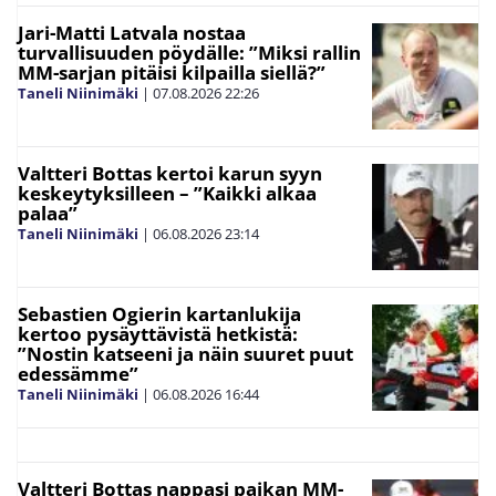
Jari-Matti Latvala nostaa
turvallisuuden pöydälle: ”Miksi rallin
MM-sarjan pitäisi kilpailla siellä?”
Taneli Niinimäki
|
07.08.2026
22:26
Valtteri Bottas kertoi karun syyn
keskeytyksilleen – ”Kaikki alkaa
palaa”
Taneli Niinimäki
|
06.08.2026
23:14
Sebastien Ogierin kartanlukija
kertoo pysäyttävistä hetkistä:
”Nostin katseeni ja näin suuret puut
edessämme”
Taneli Niinimäki
|
06.08.2026
16:44
Valtteri Bottas nappasi paikan MM-