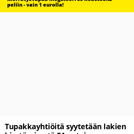
peliin - vain 1 eurolla!
Tupakkayhtiöitä syytetään lakien