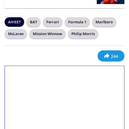
AIHEET
BAT
Ferrari
Formula 1
Marlboro
McLaren
Mission Winnow
Philip Morris
Jaa
1€ = 10€ arvosta
ilmaiskierroksia ilman
kierrätystä!
Talleta 1€
Saat heti 50 ilmaiskierrosta Tuohi 1000 -
peliin (arvo 0,20€ per kierros)!