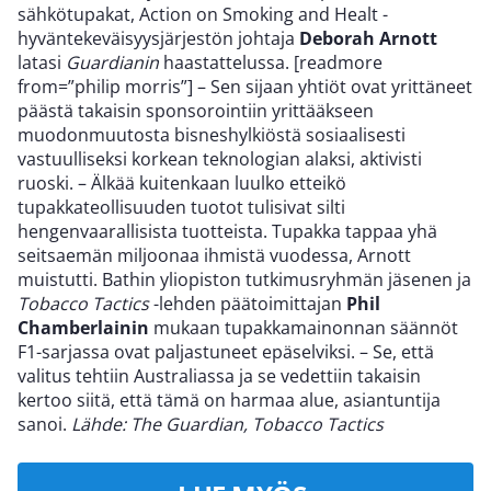
sähkötupakat, Action on Smoking and Healt -
hyväntekeväisyysjärjestön johtaja
Deborah Arnott
latasi
Guardianin
haastattelussa. [readmore
from=”philip morris”] – Sen sijaan yhtiöt ovat yrittäneet
päästä takaisin sponsorointiin yrittääkseen
muodonmuutosta bisneshylkiöstä sosiaalisesti
vastuulliseksi korkean teknologian alaksi, aktivisti
ruoski. – Älkää kuitenkaan luulko etteikö
tupakkateollisuuden tuotot tulisivat silti
hengenvaarallisista tuotteista. Tupakka tappaa yhä
seitsaemän miljoonaa ihmistä vuodessa, Arnott
muistutti. Bathin yliopiston tutkimusryhmän jäsenen ja
Tobacco Tactics
-lehden päätoimittajan
Phil
Chamberlainin
mukaan tupakkamainonnan säännöt
F1-sarjassa ovat paljastuneet epäselviksi. – Se, että
valitus tehtiin Australiassa ja se vedettiin takaisin
kertoo siitä, että tämä on harmaa alue, asiantuntija
sanoi.
Lähde: The Guardian, Tobacco Tactics