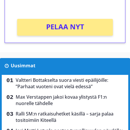
Ei kierrätysvaatimusta!
PELAA NYT
Uusimmat
Valtteri Bottakselta suora viesti epäilijöille:
”Parhaat vuoteni ovat vielä edessä”
Max Verstappen jakoi kovaa ylistystä F1:n
nuorelle tähdelle
Ralli SM:n ratkaisuhetket käsillä – sarja palaa
tositoimiin Kiteellä