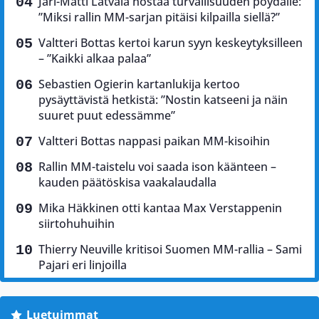
Jari-Matti Latvala nostaa turvallisuuden pöydälle:
”Miksi rallin MM-sarjan pitäisi kilpailla siellä?”
Valtteri Bottas kertoi karun syyn keskeytyksilleen
– ”Kaikki alkaa palaa”
Sebastien Ogierin kartanlukija kertoo
pysäyttävistä hetkistä: ”Nostin katseeni ja näin
suuret puut edessämme”
Valtteri Bottas nappasi paikan MM-kisoihin
Rallin MM-taistelu voi saada ison käänteen –
kauden päätöskisa vaakalaudalla
Mika Häkkinen otti kantaa Max Verstappenin
siirtohuhuihin
Thierry Neuville kritisoi Suomen MM-rallia – Sami
Pajari eri linjoilla
Luetuimmat