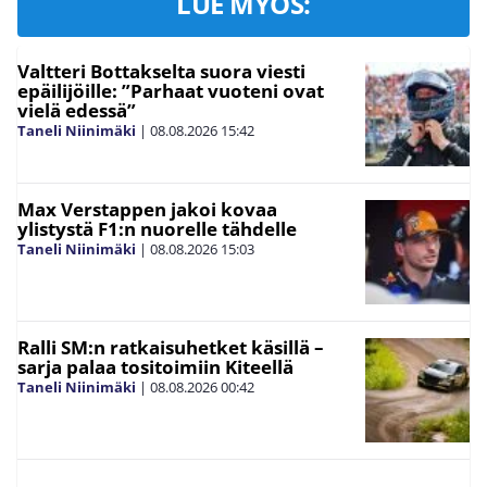
LUE MYÖS:
Valtteri Bottakselta suora viesti
epäilijöille: ”Parhaat vuoteni ovat
vielä edessä”
Taneli Niinimäki
|
08.08.2026
15:42
Max Verstappen jakoi kovaa
ylistystä F1:n nuorelle tähdelle
Taneli Niinimäki
|
08.08.2026
15:03
Ralli SM:n ratkaisuhetket käsillä –
sarja palaa tositoimiin Kiteellä
Taneli Niinimäki
|
08.08.2026
00:42