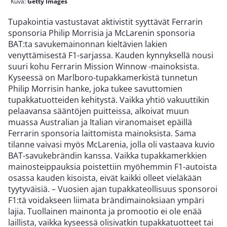
Kuva:
Getty Images
Tupakointia vastustavat aktivistit syyttävät Ferrarin
sponsoria Philip Morrisia ja McLarenin sponsoria
BAT:ta savukemainonnan kieltävien lakien
venyttämisestä F1-sarjassa. Kauden kynnyksellä nousi
suuri kohu Ferrarin Mission Winnow -mainoksista.
Kyseessä on Marlboro-tupakkamerkistä tunnetun
Philip Morrisin hanke, joka tukee savuttomien
tupakkatuotteiden kehitystä. Vaikka yhtiö vakuuttikin
pelaavansa sääntöjen puitteissa, alkoivat muun
muassa Australian ja Italian viranomaiset epäillä
Ferrarin sponsoria laittomista mainoksista. Sama
tilanne vaivasi myös McLarenia, jolla oli vastaava kuvio
BAT-savukebrändin kanssa. Vaikka tupakkamerkkien
mainosteippauksia poistettiin myöhemmin F1-autoista
osassa kauden kisoista, eivät kaikki olleet vieläkään
tyytyväisiä. – Vuosien ajan tupakkateollisuus sponsoroi
F1:tä voidakseen liimata brändimainoksiaan ympäri
lajia. Tuollainen mainonta ja promootio ei ole enää
laillista, vaikka kyseessä olisivatkin tupakkatuotteet tai