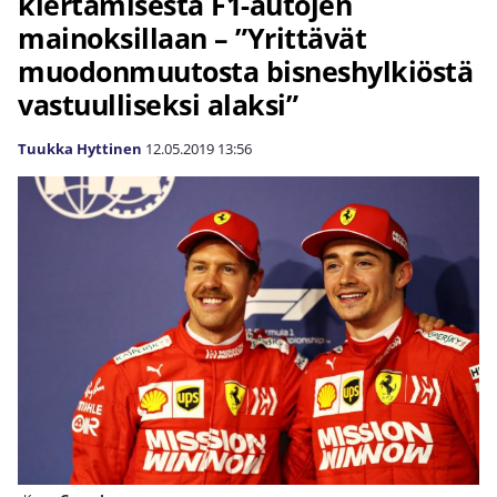
kiertämisestä F1-autojen
mainoksillaan – ”Yrittävät
muodonmuutosta bisneshylkiöstä
vastuulliseksi alaksi”
Tuukka Hyttinen
12.05.2019
13:56