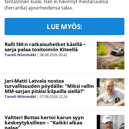
fantastinen kuski. Hän ei hävinnyt mestaruuksia
(Ferrarilla) ajovirheidensä takia.
LUE MYÖS:
Ralli SM:n ratkaisuhetket käsillä –
sarja palaa tositoimiin Kiteellä
Taneli Niinimäki
|
08.08.2026
00:42
Jari-Matti Latvala nostaa
turvallisuuden pöydälle: ”Miksi rallin
MM-sarjan pitäisi kilpailla siellä?”
Taneli Niinimäki
|
07.08.2026
22:26
Valtteri Bottas kertoi karun syyn
keskeytyksilleen – ”Kaikki alkaa
palaa”