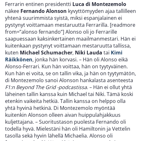
Ferrarin entinen presidentti
Luca di Montezemolo
näkee
Fernando Alonson
kyvyttömyyden ajaa tallilleen
yhtenä suurimmista syistä, miksi espanjalainen ei
pystynyt voittamaan mestaruutta Ferrarilla. [readmore
from=”alonso fernando”] Alonso oli jo Ferrarille
saapuessaan kaksinkertainen maailmanmestari. Hän ei
kuitenkaan pystynyt voittamaan mestaruutta tallissa,
kuten
Michael Schumacher
,
Niki Lauda
tai
Kimi
Räikkönen
, jonka hän korvasi. – Hän oli Alonso eikä
Alonso-Ferrari. Kun hän voittaa, hän on tyytyväinen.
Kun hän ei voita, se on tallin vika, ja hän on tyytymätön,
di Montezemolo sanoi Alonson hankalasta asenteesta
F1:n Beyond The Grid -podcastissa
. – Hän ei ollut yhtä
läheinen tallin kanssa kuin Michael tai Niki. Tämä koski
etenkin vaikeita hetkiä. Tallin kanssa on helppo olla
yhtä hyvinä hetkinä. Di Montezemolo myöntää
kuitenkin Alonson olleen aivan huippulahjakkuus
kuljettajana. – Suoritustason puolesta Fernando oli
todella hyvä. Mielestäni hän oli Hamiltonin ja Vettelin
tasolla sekä hyvin lähellä Michaelia. Alonso oli