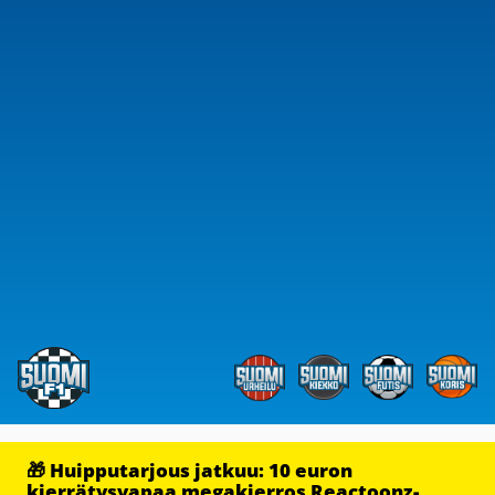
🎁 Huipputarjous jatkuu: 10 euron
kierrätysvapaa megakierros Reactoonz-