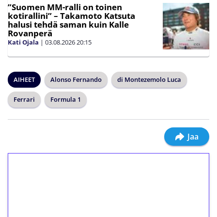
”Suomen MM-ralli on toinen
kotirallini” – Takamoto Katsuta
halusi tehdä saman kuin Kalle
Rovanperä
Kati Ojala
|
03.08.2026
20:15
AIHEET
Alonso Fernando
di Montezemolo Luca
Ferrari
Formula 1
Jaa
1€ = 10€ arvosta
ilmaiskierroksia ilman
kierrätystä!