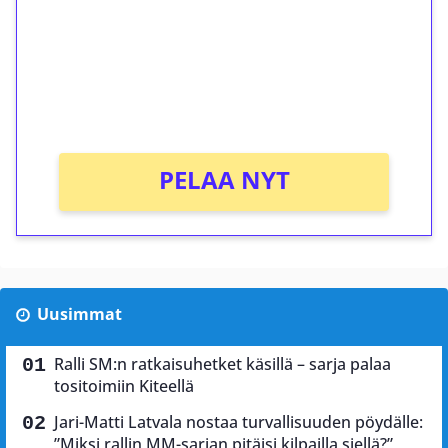
Talleta 1€
Saat heti 50 ilmaiskierrosta Tuohi 1000 -
peliin (arvo 0,20€ per kierros)!
Ei kierrätysvaatimusta!
PELAA NYT
Uusimmat
Ralli SM:n ratkaisuhetket käsillä – sarja palaa
tositoimiin Kiteellä
Jari-Matti Latvala nostaa turvallisuuden pöydälle:
”Miksi rallin MM-sarjan pitäisi kilpailla siellä?”