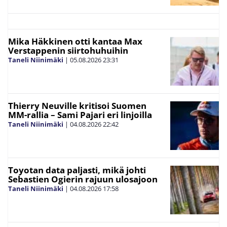
Mika Häkkinen otti kantaa Max
Verstappenin siirtohuhuihin
Taneli Niinimäki
|
05.08.2026
23:31
Thierry Neuville kritisoi Suomen
MM-rallia – Sami Pajari eri linjoilla
Taneli Niinimäki
|
04.08.2026
22:42
Toyotan data paljasti, mikä johti
Sebastien Ogierin rajuun ulosajoon
Taneli Niinimäki
|
04.08.2026
17:58