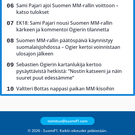
Sami Pajari ajoi Suomen MM-rallin voittoon –
katso tulokset
EK18: Sami Pajari nousi Suomen MM-rallin
kärkeen ja kommentoi Ogierin tilannetta
Suomen MM-rallin päätöspäivä käynnistyy
suomalaisjohdossa – Ogier kertoi voinnistaan
ulosajon jälkeen
Sebastien Ogierin kartanlukija kertoo
pysäyttävistä hetkistä: ”Nostin katseeni ja näin
suuret puut edessämme”
Valtteri Bottas nappasi paikan MM-kisoihin
toimitus@suomif1.com
© 2026 - SuomiF1. Kaikki oikeudet pidätetään.