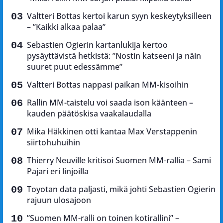
Valtteri Bottas kertoi karun syyn keskeytyksilleen
– ”Kaikki alkaa palaa”
Sebastien Ogierin kartanlukija kertoo
pysäyttävistä hetkistä: ”Nostin katseeni ja näin
suuret puut edessämme”
Valtteri Bottas nappasi paikan MM-kisoihin
Rallin MM-taistelu voi saada ison käänteen –
kauden päätöskisa vaakalaudalla
Mika Häkkinen otti kantaa Max Verstappenin
siirtohuhuihin
Thierry Neuville kritisoi Suomen MM-rallia – Sami
Pajari eri linjoilla
Toyotan data paljasti, mikä johti Sebastien Ogierin
rajuun ulosajoon
”Suomen MM-ralli on toinen kotirallini” –