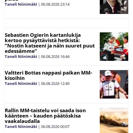
Taneli Niinimäki
|
06.08.2026
23:14
Sebastien Ogierin kartanlukija
kertoo pysäyttävistä hetkistä:
”Nostin katseeni ja näin suuret puut
edessämme”
Taneli Niinimäki
|
06.08.2026
16:44
Valtteri Bottas nappasi paikan MM-
kisoihin
Taneli Niinimäki
|
06.08.2026
12:49
Rallin MM-taistelu voi saada ison
käänteen – kauden päätöskisa
vaakalaudalla
Taneli Niinimäki
|
06.08.2026
00:07