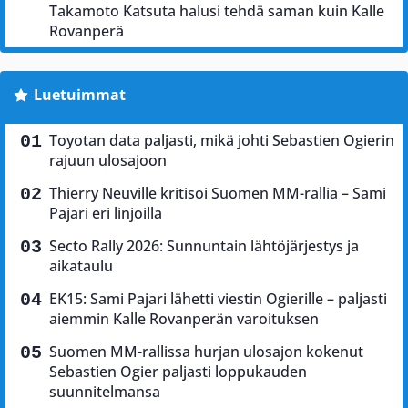
Takamoto Katsuta halusi tehdä saman kuin Kalle
Rovanperä
Luetuimmat
Toyotan data paljasti, mikä johti Sebastien Ogierin
rajuun ulosajoon
Thierry Neuville kritisoi Suomen MM-rallia – Sami
Pajari eri linjoilla
Secto Rally 2026: Sunnuntain lähtöjärjestys ja
aikataulu
EK15: Sami Pajari lähetti viestin Ogierille – paljasti
aiemmin Kalle Rovanperän varoituksen
Suomen MM-rallissa hurjan ulosajon kokenut
Sebastien Ogier paljasti loppukauden
suunnitelmansa