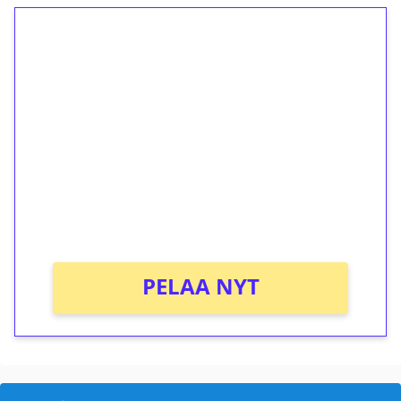
1€ = 10€ arvosta
ilmaiskierroksia ilman
kierrätystä!
Talleta 1€
Saat heti 50 ilmaiskierrosta Tuohi 1000 -
peliin (arvo 0,20€ per kierros)!
Ei kierrätysvaatimusta!
PELAA NYT