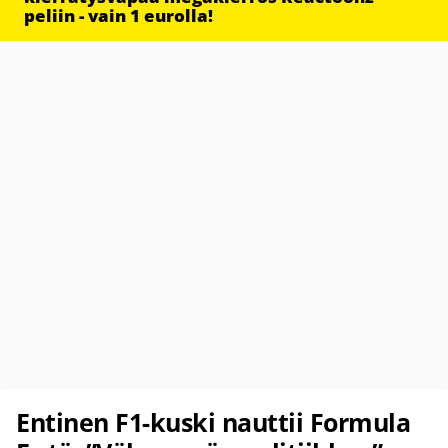
peliin - vain 1 eurolla!
Entinen F1-kuski nauttii Formula