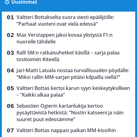
Uusimmat
Valtteri Bottakselta suora viesti epäilijöille:
”Parhaat vuoteni ovat vielä edessä”
Max Verstappen jakoi kovaa ylistystä F1:n
nuorelle tähdelle
Ralli SM:n ratkaisuhetket käsillä – sarja palaa
tositoimiin Kiteellä
Jari-Matti Latvala nostaa turvallisuuden pöydälle:
”Miksi rallin MM-sarjan pitäisi kilpailla siellä?”
Valtteri Bottas kertoi karun syyn keskeytyksilleen
– ”Kaikki alkaa palaa”
Sebastien Ogierin kartanlukija kertoo
pysäyttävistä hetkistä: ”Nostin katseeni ja näin
suuret puut edessämme”
Valtteri Bottas nappasi paikan MM-kisoihin