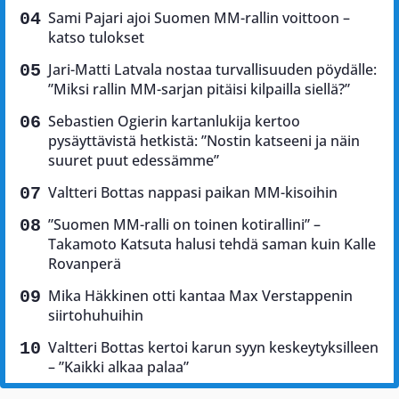
Sami Pajari ajoi Suomen MM-rallin voittoon –
katso tulokset
Jari-Matti Latvala nostaa turvallisuuden pöydälle:
”Miksi rallin MM-sarjan pitäisi kilpailla siellä?”
Sebastien Ogierin kartanlukija kertoo
pysäyttävistä hetkistä: ”Nostin katseeni ja näin
suuret puut edessämme”
Valtteri Bottas nappasi paikan MM-kisoihin
”Suomen MM-ralli on toinen kotirallini” –
Takamoto Katsuta halusi tehdä saman kuin Kalle
Rovanperä
Mika Häkkinen otti kantaa Max Verstappenin
siirtohuhuihin
Valtteri Bottas kertoi karun syyn keskeytyksilleen
– ”Kaikki alkaa palaa”