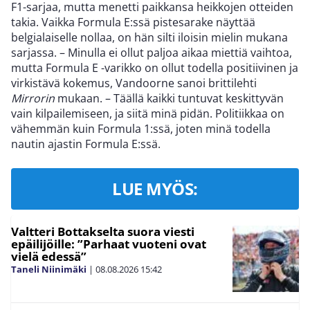
F1-sarjaa, mutta menetti paikkansa heikkojen otteiden
takia. Vaikka Formula E:ssä pistesarake näyttää
belgialaiselle nollaa, on hän silti iloisin mielin mukana
sarjassa. – Minulla ei ollut paljoa aikaa miettiä vaihtoa,
mutta Formula E -varikko on ollut todella positiivinen ja
virkistävä kokemus, Vandoorne sanoi brittilehti
Mirrorin
mukaan. – Täällä kaikki tuntuvat keskittyvän
vain kilpailemiseen, ja siitä minä pidän. Politiikkaa on
vähemmän kuin Formula 1:ssä, joten minä todella
nautin ajastin Formula E:ssä.
LUE MYÖS:
Valtteri Bottakselta suora viesti
epäilijöille: ”Parhaat vuoteni ovat
vielä edessä”
Taneli Niinimäki
|
08.08.2026
15:42