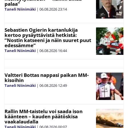
palaa”
Taneli Niinimäki
|
06.08.2026
23:14
Sebastien Ogierin kartanlukija
kertoo pysäyttävistä hetkistä:
”Nostin katseeni ja näin suuret puut
edessämme”
Taneli Niinimäki
|
06.08.2026
16:44
Valtteri Bottas nappasi paikan MM-
kisoihin
Taneli Niinimäki
|
06.08.2026
12:49
Rallin MM-taistelu voi saada ison
käänteen – kauden päätöskisa
vaakalaudalla
Taneli Niinimäki
|
06.08.2026
00:07