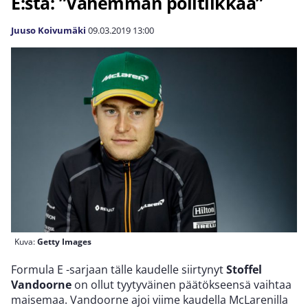
E:stä: ”Vähemmän politiikkaa”
Juuso Koivumäki
09.03.2019
13:00
Kuva:
Getty Images
Formula E -sarjaan tälle kaudelle siirtynyt
Stoffel
Vandoorne
on ollut tyytyväinen päätökseensä vaihtaa
maisemaa. Vandoorne ajoi viime kaudella McLarenilla