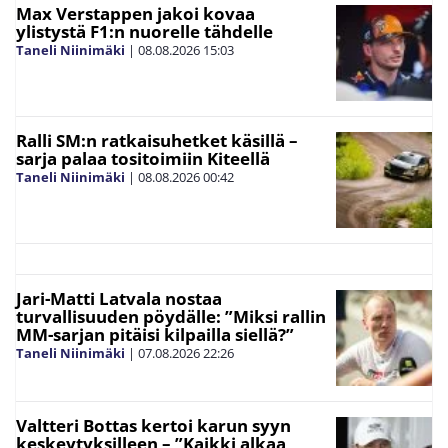
Max Verstappen jakoi kovaa
ylistystä F1:n nuorelle tähdelle
Taneli Niinimäki
|
08.08.2026
15:03
Ralli SM:n ratkaisuhetket käsillä –
sarja palaa tositoimiin Kiteellä
Taneli Niinimäki
|
08.08.2026
00:42
Jari-Matti Latvala nostaa
turvallisuuden pöydälle: ”Miksi rallin
MM-sarjan pitäisi kilpailla siellä?”
Taneli Niinimäki
|
07.08.2026
22:26
Valtteri Bottas kertoi karun syyn
keskeytyksilleen – ”Kaikki alkaa