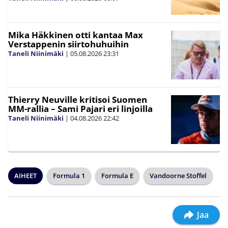
Mika Häkkinen otti kantaa Max
Verstappenin siirtohuhuihin
Taneli Niinimäki
|
05.08.2026
23:31
Thierry Neuville kritisoi Suomen
MM-rallia – Sami Pajari eri linjoilla
Taneli Niinimäki
|
04.08.2026
22:42
AIHEET
Formula 1
Formula E
Vandoorne Stoffel
Jaa