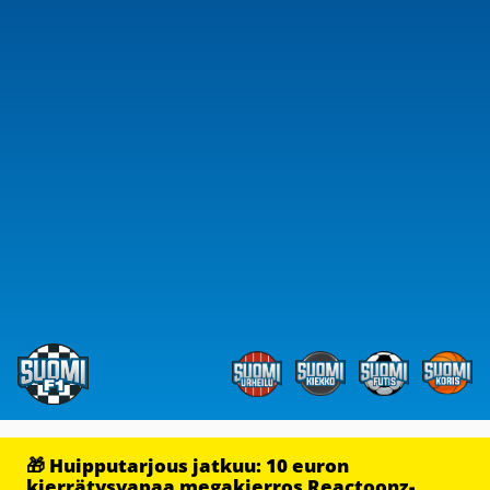
🎁 Huipputarjous jatkuu: 10 euron
kierrätysvapaa megakierros Reactoonz-