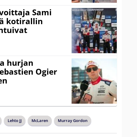
voittaja Sami
ä kotirallin
ntuivat
a hurjan
ebastien Ogier
en
Lehto JJ
McLaren
Murray Gordon