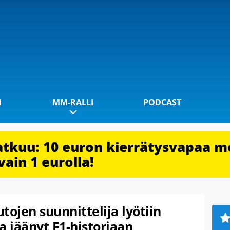
1
MM-RALLI
PODCAST
jatkuu: 10 euron kierrätysvapaa m
vain 1 eurolla!
tojen suunnittelija lyötiin
oa jäänyt F1-historiaan,