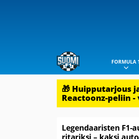
FORMULA 
🎁 Huipputarjous 
Reactoonz-peliin - 
Legendaaristen F1-au
ritariksi – kaksi aut