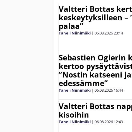
Valtteri Bottas ker
keskeytyksilleen – 
palaa”
Taneli Niinimäki
|
06.08.2026
23:14
Sebastien Ogierin 
kertoo pysäyttävist
”Nostin katseeni j
edessämme”
Taneli Niinimäki
|
06.08.2026
16:44
Valtteri Bottas na
kisoihin
Taneli Niinimäki
|
06.08.2026
12:49