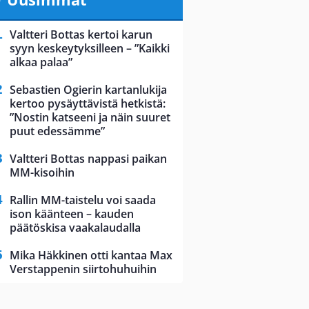
Valtteri Bottas kertoi karun
syyn keskeytyksilleen – ”Kaikki
alkaa palaa”
Sebastien Ogierin kartanlukija
kertoo pysäyttävistä hetkistä:
”Nostin katseeni ja näin suuret
puut edessämme”
Valtteri Bottas nappasi paikan
MM-kisoihin
Rallin MM-taistelu voi saada
ison käänteen – kauden
päätöskisa vaakalaudalla
Mika Häkkinen otti kantaa Max
Verstappenin siirtohuhuihin