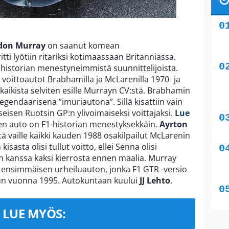
don Murray
on saanut komean
ti lyötiin ritariksi kotimaassaan Britanniassa.
historian menestyneimmistä suunnittelijoista.
 voittoautot Brabhamilla ja McLarenilla 1970- ja
kaikista selviten esille Murrayn CV:stä. Brabhamin
egendaarisena ”imuriautona”. Sillä kisattiin vain
seisen Ruotsin GP:n ylivoimaiseksi voittajaksi.
Lue
n auto on F1-historian menestyksekkäin.
Ayrton
tä vaille kaikki kauden 1988 osakilpailut McLarenin
sasta olisi tullut voitto, ellei Senna olisi
an kanssa kaksi kierrosta ennen maalia. Murray
n ensimmäisen urheiluauton, jonka F1 GTR -versio
ilun vuonna 1995. Autokuntaan kuului
JJ Lehto
.
LUE MYÖS: