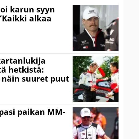
toi karun syyn
”Kaikki alkaa
kartanlukija
ä hetkistä:
a näin suuret puut
ppasi paikan MM-