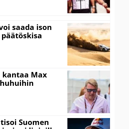
voi saada ison
 päätöskisa
i kantaa Max
ohuhuihin
itisoi Suomen