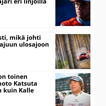
ari eri linjoilla
ti, mikä johti
rajuun ulosajoon
on toinen
amoto Katsuta
 kuin Kalle