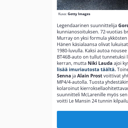
Kuva:
Getty Images
Legendaarinen suunnittelija
Gor
kunnianosoituksen. 72-vuotias brit
Murray on yksi formula ykkösten 
Hänen käsialaansa olivat lukuisat
1980-luvulla. Kaksi autoa nousee 
BT46B-auto on tullut tunnetuksi l
kerran, mutta
Niki Lauda
ajoi ky
lisää imuriautosta täältä.
Toine
Senna
ja
Alain Prost
voittivat yh
MP4/4-autolla. Tuosta yhdestäkin ki
kolaroinut kierroksellaohitettav
suunnitteli McLarenille myös se
voitti Le Mansin 24 tunnin kilpa