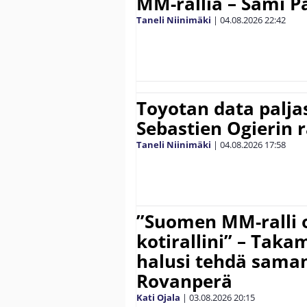
MM-rallia – Sami Paj
Taneli Niinimäki
|
04.08.2026
22:42
Toyotan data paljas
Sebastien Ogierin 
Taneli Niinimäki
|
04.08.2026
17:58
”Suomen MM-ralli 
kotirallini” – Tak
halusi tehdä saman
Rovanperä
Kati Ojala
|
03.08.2026
20:15