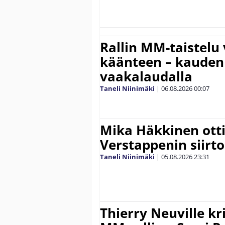
Rallin MM-taistelu 
käänteen – kauden
vaakalaudalla
Taneli Niinimäki
|
06.08.2026
00:07
Mika Häkkinen ott
Verstappenin siirt
Taneli Niinimäki
|
05.08.2026
23:31
Thierry Neuville kr