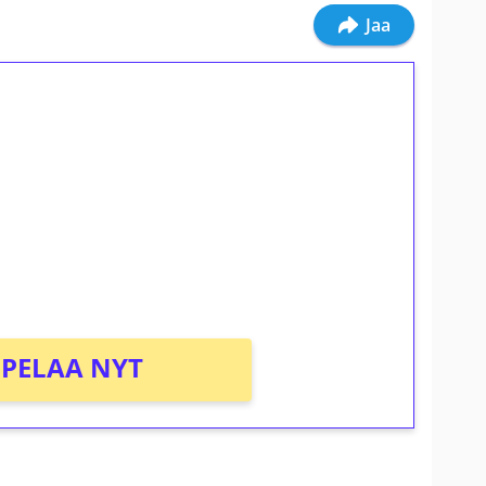
Jaa
ilmaiskierroksia ilman
osta Tuohi 1000 -peliin (arvo 0,20€ per
PELAA NYT