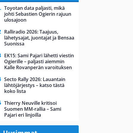
Toyotan data paljasti, mikä
johti Sebastien Ogierin rajuun
ulosajoon
Ralliradio 2026: Taajuus,
lähetysajat, juontajat ja Bensaa
Suonissa
EK15: Sami Pajari lähetti viestin
Ogierille – paljasti aiemmin
Kalle Rovanperän varoituksen
Secto Rally 2026: Lauantain
lähtöjärjestys – katso tästä
koko lista
Thierry Neuville kritisoi
Suomen MM-rallia – Sami
Pajari eri linjoilla
Uusimmat