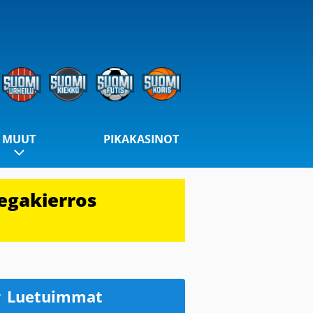
MUUT
PIKAKASINOT
egakierros
Luetuimmat