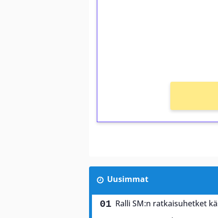
Talleta 1€
Saat heti 50 ilmaiskierr
kierros)!
Ei kierrätysvaatimusta!
Uusimmat
Ralli SM:n ratkaisuhetket käs