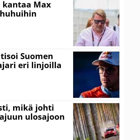
i kantaa Max
ohuhuihin
itisoi Suomen
ari eri linjoilla
ti, mikä johti
rajuun ulosajoon