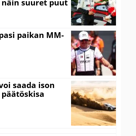
a näin suuret puut
ppasi paikan MM-
voi saada ison
 päätöskisa