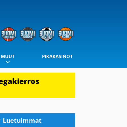
MUUT
PIKAKASINOT
egakierros
Luetuimmat