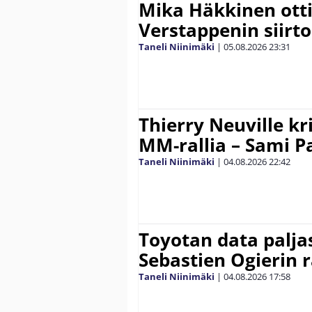
Mika Häkkinen ott
Verstappenin siirt
Taneli Niinimäki
|
05.08.2026
23:31
Thierry Neuville kr
MM-rallia – Sami Paj
Taneli Niinimäki
|
04.08.2026
22:42
Toyotan data paljas
Sebastien Ogierin 
Taneli Niinimäki
|
04.08.2026
17:58