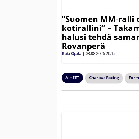
”Suomen MM-ralli 
kotirallini” – Tak
halusi tehdä saman
Rovanperä
Kati Ojala
|
03.08.2026
20:15
AIHEET
Charouz Racing
Form
1€ = 10€ arvosta 
kierrätystä!