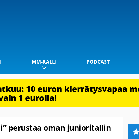
1
MM-RALLI
PODCAST
jatkuu: 10 euron kierrätysvapaa m
vain 1 eurolla!
i” perustaa oman junioritallin