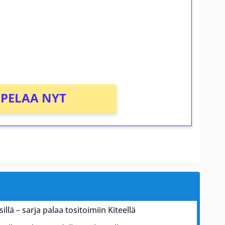
osta Tuohi 1000 -peliin (arvo 0,20€ per
PELAA NYT
illä – sarja palaa tositoimiin Kiteellä