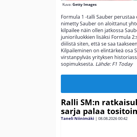
Kuva:
Getty Images
Formula 1 -talli Sauber perustaa o
nimetty Sauber on aloittanut yh
kilpailee näin ollen jatkossa Saube
junioriluokkien lisäksi Formula 2
diilistä siten, että se saa taak
Kilpaileminen on elintärkeä osa S
virstanpylväs yrityksen historiass
sopimuksesta.
Lähde: F1 Today
Ralli SM:n ratkaisu
sarja palaa tositoim
Taneli Niinimäki
|
08.08.2026
00:42