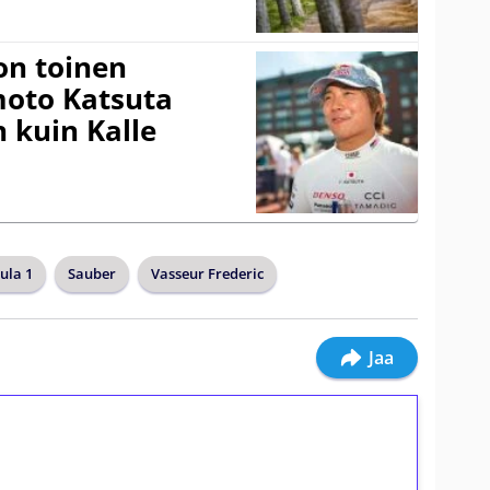
on toinen
amoto Katsuta
 kuin Kalle
ula 1
Sauber
Vasseur Frederic
Jaa
ilmaiskierroksia ilman