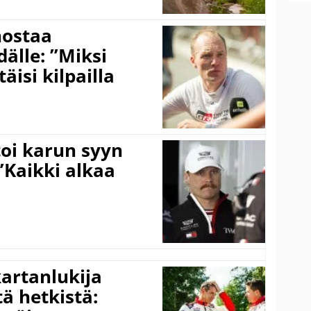
nostaa
älle: ”Miksi
äisi kilpailla
toi karun syyn
”Kaikki alkaa
kartanlukija
ä hetkistä: