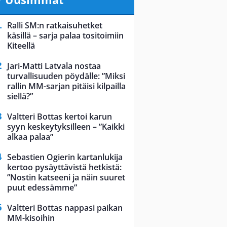
Ralli SM:n ratkaisuhetket
käsillä – sarja palaa tositoimiin
Kiteellä
Jari-Matti Latvala nostaa
turvallisuuden pöydälle: ”Miksi
rallin MM-sarjan pitäisi kilpailla
siellä?”
Valtteri Bottas kertoi karun
syyn keskeytyksilleen – ”Kaikki
alkaa palaa”
Sebastien Ogierin kartanlukija
kertoo pysäyttävistä hetkistä:
”Nostin katseeni ja näin suuret
puut edessämme”
Valtteri Bottas nappasi paikan
MM-kisoihin