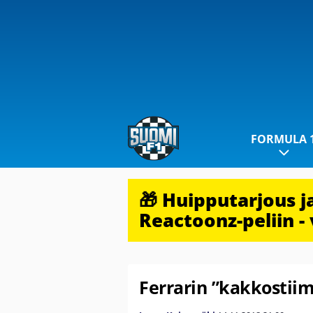
FORMULA 
🎁 Huipputarjous 
Reactoonz-peliin - 
Ferrarin ”kakkostiim