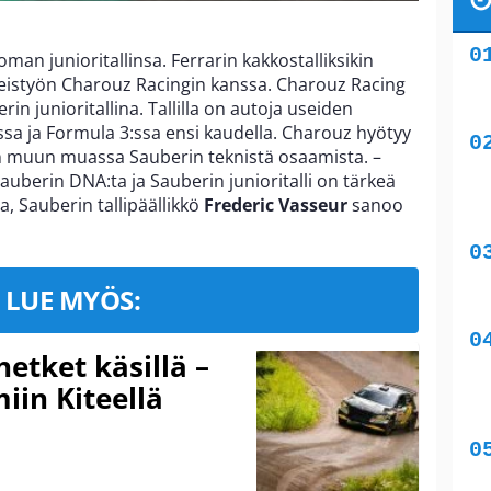
man junioritallinsa. Ferrarin kakkostalliksikin
teistyön Charouz Racingin kanssa. Charouz Racing
rin junioritallina. Tallilla on autoja useiden
:ssa ja Formula 3:ssa ensi kaudella. Charouz hyötyy
seen muun muassa Sauberin teknistä osaamista. –
auberin DNA:ta ja Sauberin junioritalli on tärkeä
a, Sauberin tallipäällikkö
Frederic Vasseur
sanoo
LUE MYÖS:
hetket käsillä –
iin Kiteellä