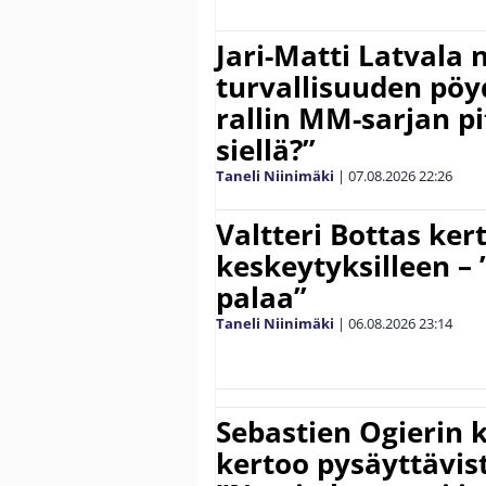
Jari-Matti Latvala 
turvallisuuden pöyd
rallin MM-sarjan pit
siellä?”
Taneli Niinimäki
|
07.08.2026
22:26
Valtteri Bottas ker
keskeytyksilleen – 
palaa”
Taneli Niinimäki
|
06.08.2026
23:14
Sebastien Ogierin 
kertoo pysäyttävist