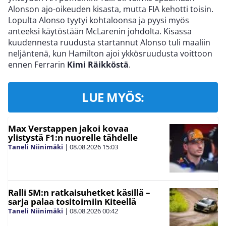
Alonson ajo-oikeuden kisasta, mutta FIA kehotti toisin.
Lopulta Alonso tyytyi kohtaloonsa ja pyysi myös
anteeksi käytöstään McLarenin johdolta. Kisassa
kuudennesta ruudusta startannut Alonso tuli maaliin
neljäntenä, kun Hamilton ajoi ykkösruudusta voittoon
ennen Ferrarin
Kimi Räikköstä
.
LUE MYÖS:
Max Verstappen jakoi kovaa
ylistystä F1:n nuorelle tähdelle
Taneli Niinimäki
|
08.08.2026
15:03
Ralli SM:n ratkaisuhetket käsillä –
sarja palaa tositoimiin Kiteellä
Taneli Niinimäki
|
08.08.2026
00:42