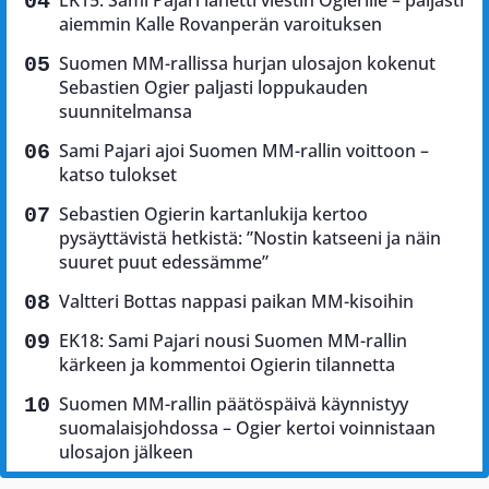
EK15: Sami Pajari lähetti viestin Ogierille – paljasti
aiemmin Kalle Rovanperän varoituksen
Suomen MM-rallissa hurjan ulosajon kokenut
Sebastien Ogier paljasti loppukauden
suunnitelmansa
Sami Pajari ajoi Suomen MM-rallin voittoon –
katso tulokset
Sebastien Ogierin kartanlukija kertoo
pysäyttävistä hetkistä: ”Nostin katseeni ja näin
suuret puut edessämme”
Valtteri Bottas nappasi paikan MM-kisoihin
EK18: Sami Pajari nousi Suomen MM-rallin
kärkeen ja kommentoi Ogierin tilannetta
Suomen MM-rallin päätöspäivä käynnistyy
suomalaisjohdossa – Ogier kertoi voinnistaan
ulosajon jälkeen