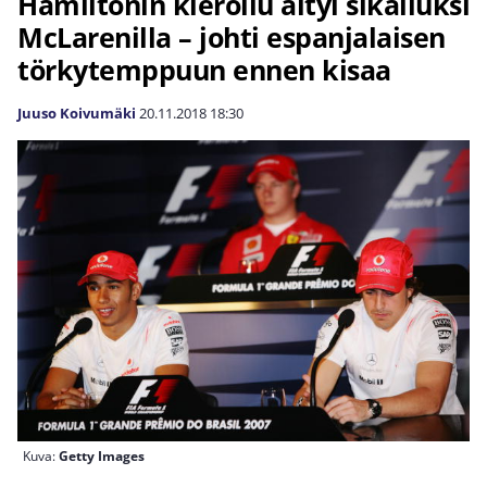
Hamiltonin kieroilu äityi sikailuksi
McLarenilla – johti espanjalaisen
törkytemppuun ennen kisaa
Juuso Koivumäki
20.11.2018
18:30
Kuva:
Getty Images