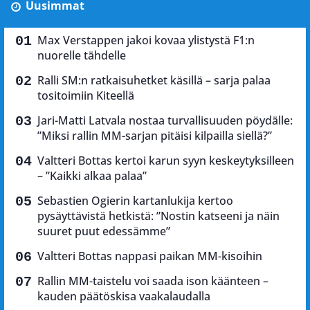
Uusimmat
Max Verstappen jakoi kovaa ylistystä F1:n
nuorelle tähdelle
Ralli SM:n ratkaisuhetket käsillä – sarja palaa
tositoimiin Kiteellä
Jari-Matti Latvala nostaa turvallisuuden pöydälle:
”Miksi rallin MM-sarjan pitäisi kilpailla siellä?”
Valtteri Bottas kertoi karun syyn keskeytyksilleen
– ”Kaikki alkaa palaa”
Sebastien Ogierin kartanlukija kertoo
pysäyttävistä hetkistä: ”Nostin katseeni ja näin
suuret puut edessämme”
Valtteri Bottas nappasi paikan MM-kisoihin
Rallin MM-taistelu voi saada ison käänteen –
kauden päätöskisa vaakalaudalla