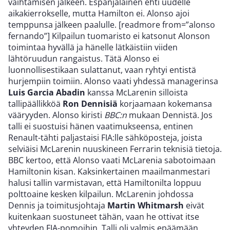
vaihtamisen jälkeen. Espanjalainen ehti uudelle
aikakierrokselle, mutta Hamilton ei. Alonso ajoi
temppunsa jälkeen paalulle. [readmore from=”alonso
fernando”] Kilpailun tuomaristo ei katsonut Alonson
toimintaa hyvällä ja hänelle lätkäistiin viiden
lähtöruudun rangaistus. Tätä Alonso ei
luonnollisestikaan sulattanut, vaan ryhtyi entistä
hurjempiin toimiin. Alonso vaati yhdessä managerinsa
Luis Garcia Abadin
kanssa McLarenin silloista
tallipäällikköä
Ron Dennisiä
korjaamaan kokemansa
vääryyden. Alonso kiristi
BBC:n
mukaan Dennistä. Jos
talli ei suostuisi hänen vaatimukseensa, entinen
Renault-tähti paljastaisi FIA:lle sähköposteja, joista
selviäisi McLarenin nuuskineen Ferrarin teknisiä tietoja.
BBC kertoo, että Alonso vaati McLarenia sabotoimaan
Hamiltonin kisan. Kaksinkertainen maailmanmestari
halusi tallin varmistavan, että Hamiltonilta loppuu
polttoaine kesken kilpailun. McLarenin johdossa
Dennis ja toimitusjohtaja
Martin Whitmarsh
eivät
kuitenkaan suostuneet tähän, vaan he ottivat itse
yhteyden FIA-pomoihin. Talli oli valmis epäämään