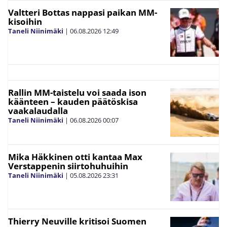
Valtteri Bottas nappasi paikan MM-
kisoihin
Taneli Niinimäki
|
06.08.2026
12:49
Rallin MM-taistelu voi saada ison
käänteen – kauden päätöskisa
vaakalaudalla
Taneli Niinimäki
|
06.08.2026
00:07
Mika Häkkinen otti kantaa Max
Verstappenin siirtohuhuihin
Taneli Niinimäki
|
05.08.2026
23:31
Thierry Neuville kritisoi Suomen