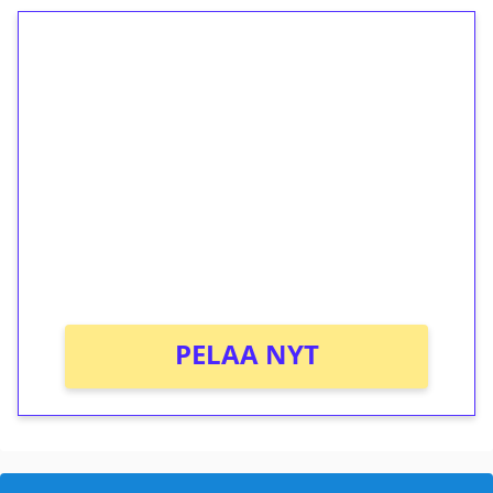
1€ = 10€ arvosta
ilmaiskierroksia ilman
kierrätystä!
Talleta 1€
Saat heti 50 ilmaiskierrosta Tuohi 1000 -
peliin (arvo 0,20€ per kierros)!
Ei kierrätysvaatimusta!
PELAA NYT