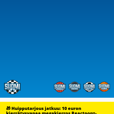
🎁 Huipputarjous jatkuu: 10 euron
kierrätysvapaa megakierros Reactoonz-