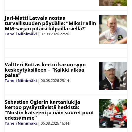
Jari-Matti Latvala nostaa
turvallisuuden pöydälle: ”Miksi rallin
MM-sarjan pitäisi kilpailla siellä?”
Taneli Niinimäki
|
07.08.2026
22:26
Valtteri Bottas kertoi karun syyn
keskeytyksilleen – ”Kaikki alkaa
palaa”
Taneli Niinimäki
|
06.08.2026
23:14
Sebastien Ogierin kartanlukija
kertoo pysäyttävistä hetkistä:
”Nostin katseeni ja näin suuret puut
edessämme”
Taneli Niinimäki
|
06.08.2026
16:44