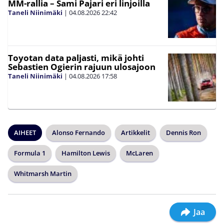
MM-rallia – Sami Pajari eri linjoilla
Taneli Niinimäki
|
04.08.2026
22:42
Toyotan data paljasti, mikä johti
Sebastien Ogierin rajuun ulosajoon
Taneli Niinimäki
|
04.08.2026
17:58
AIHEET
Alonso Fernando
Artikkelit
Dennis Ron
Formula 1
Hamilton Lewis
McLaren
Whitmarsh Martin
Jaa