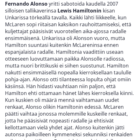
Fernando Alonso
yritti sabotoida kaudella 2007
silloisen tallikaverinsa
Lewis Hamiltonin
kisan
Unkarissa törkeällä tavalla. Kaikki lähti liikkeelle, kun
McLaren sopi riitaisan kaksikon rauhoittamiseksi, että
kuljettajat pääsisivät vuorotellen aika-ajossa radalle
ensimmäisenä. Unkarissa oli Alonson vuoro, mutta
Hamilton suuntasi kuitenkin McLareninsa ennen
espanjalaista radalle. Hamiltonia vaadittiin useaan
otteeseen luovuttamaan paikka Alonsolle radiossa,
mutta nuori brittikuski ei siihen suostunut. Hamilton
nakutti ensimmäisellä nopealla kierroksellaan taululle
pohja-ajan. Alonso otti tilanteessa lopulta ohjat omiin
käsiinsä. Hän hidasti vauhtiaan niin paljon, että
Hamilton ehti ottamaan hänet lähes kierroksella kiinni.
Kun kuskien oli määrä mennä vaihtamaan uudet
renkaat, Alonso olikin Hamiltonin edessä. McLaren
päätti vaihtaa jonossa molemmille kuskeille renkaat,
jotta he pääsisivät nopeasti radalle ja ehtisivät
kellottamaan vielä yhdet ajat. Alonso kuitenkin jätti
autonsa paikoilleen kymmeneksi sekunniksi renkaiden