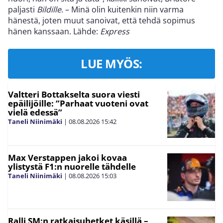
paljasti
Bildille
. – Minä olin kuitenkin niin varma
hänestä, joten muut sanoivat, että tehdä sopimus
hänen kanssaan. Lähde:
Express
LUE MYÖS:
Valtteri Bottakselta suora viesti
epäilijöille: ”Parhaat vuoteni ovat
vielä edessä”
Taneli Niinimäki
|
08.08.2026
15:42
Max Verstappen jakoi kovaa
ylistystä F1:n nuorelle tähdelle
Taneli Niinimäki
|
08.08.2026
15:03
Ralli SM:n ratkaisuhetket käsillä –