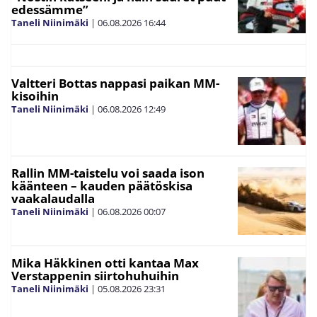
edessämme”
Taneli Niinimäki
|
06.08.2026
16:44
Valtteri Bottas nappasi paikan MM-
kisoihin
Taneli Niinimäki
|
06.08.2026
12:49
Rallin MM-taistelu voi saada ison
käänteen – kauden päätöskisa
vaakalaudalla
Taneli Niinimäki
|
06.08.2026
00:07
Mika Häkkinen otti kantaa Max
Verstappenin siirtohuhuihin
Taneli Niinimäki
|
05.08.2026
23:31