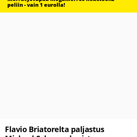
peliin - vain 1 eurolla!
Flavio Briatorelta paljastus