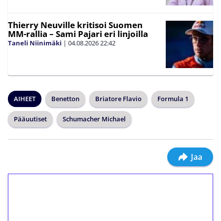
Thierry Neuville kritisoi Suomen
MM-rallia – Sami Pajari eri linjoilla
Taneli Niinimäki
|
04.08.2026
22:42
AIHEET
Benetton
Briatore Flavio
Formula 1
Pääuutiset
Schumacher Michael
Jaa
1€ = 10€ arvosta
ilmaiskierroksia ilman