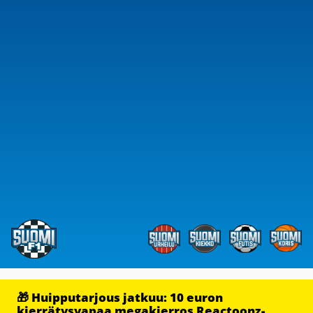
🎁 Huipputarjous jatkuu: 10 euron
kierrätysvapaa megakierros Reactoonz-