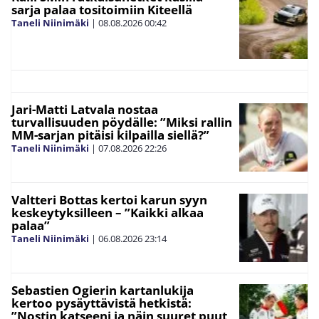
sarja palaa tositoimiin Kiteellä
Taneli Niinimäki
|
08.08.2026
00:42
Jari-Matti Latvala nostaa
turvallisuuden pöydälle: ”Miksi rallin
MM-sarjan pitäisi kilpailla siellä?”
Taneli Niinimäki
|
07.08.2026
22:26
Valtteri Bottas kertoi karun syyn
keskeytyksilleen – ”Kaikki alkaa
palaa”
Taneli Niinimäki
|
06.08.2026
23:14
Sebastien Ogierin kartanlukija
kertoo pysäyttävistä hetkistä:
”Nostin katseeni ja näin suuret puut