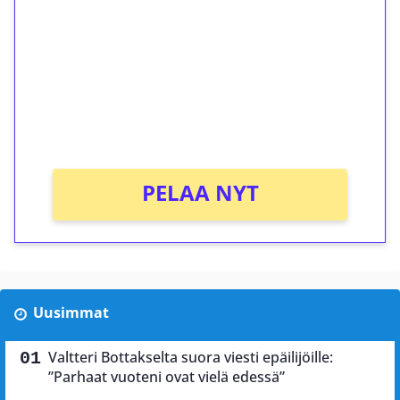
kierrätystä!
Talleta 1€
Saat heti 50 ilmaiskierrosta Tuohi 1000 -
peliin (arvo 0,20€ per kierros)!
Ei kierrätysvaatimusta!
PELAA NYT
Uusimmat
Valtteri Bottakselta suora viesti epäilijöille:
”Parhaat vuoteni ovat vielä edessä”