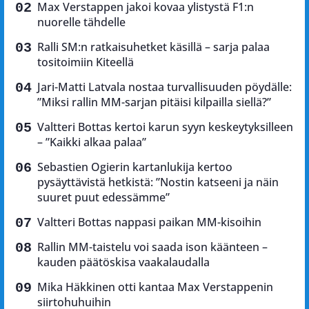
Max Verstappen jakoi kovaa ylistystä F1:n
nuorelle tähdelle
Ralli SM:n ratkaisuhetket käsillä – sarja palaa
tositoimiin Kiteellä
Jari-Matti Latvala nostaa turvallisuuden pöydälle:
”Miksi rallin MM-sarjan pitäisi kilpailla siellä?”
Valtteri Bottas kertoi karun syyn keskeytyksilleen
– ”Kaikki alkaa palaa”
Sebastien Ogierin kartanlukija kertoo
pysäyttävistä hetkistä: ”Nostin katseeni ja näin
suuret puut edessämme”
Valtteri Bottas nappasi paikan MM-kisoihin
Rallin MM-taistelu voi saada ison käänteen –
kauden päätöskisa vaakalaudalla
Mika Häkkinen otti kantaa Max Verstappenin
siirtohuhuihin