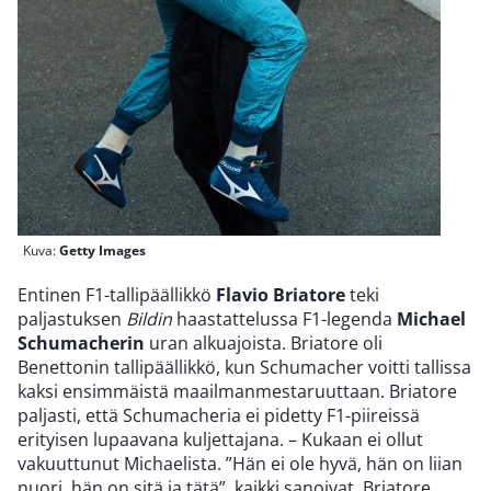
Kuva:
Getty Images
Entinen F1-tallipäällikkö
Flavio Briatore
teki
paljastuksen
Bildin
haastattelussa F1-legenda
Michael
Schumacherin
uran alkuajoista. Briatore oli
Benettonin tallipäällikkö, kun Schumacher voitti tallissa
kaksi ensimmäistä maailmanmestaruuttaan. Briatore
paljasti, että Schumacheria ei pidetty F1-piireissä
erityisen lupaavana kuljettajana. – Kukaan ei ollut
vakuuttunut Michaelista. ”Hän ei ole hyvä, hän on liian
nuori, hän on sitä ja tätä”, kaikki sanoivat, Briatore