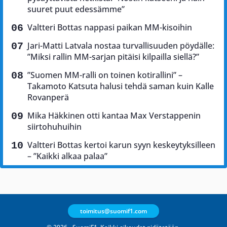
suuret puut edessämme”
Valtteri Bottas nappasi paikan MM-kisoihin
Jari-Matti Latvala nostaa turvallisuuden pöydälle:
”Miksi rallin MM-sarjan pitäisi kilpailla siellä?”
”Suomen MM-ralli on toinen kotirallini” –
Takamoto Katsuta halusi tehdä saman kuin Kalle
Rovanperä
Mika Häkkinen otti kantaa Max Verstappenin
siirtohuhuihin
Valtteri Bottas kertoi karun syyn keskeytyksilleen
– ”Kaikki alkaa palaa”
toimitus@suomif1.com