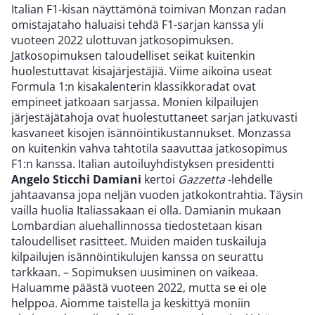
Italian F1-kisan näyttämönä toimivan Monzan radan
omistajataho haluaisi tehdä F1-sarjan kanssa yli
vuoteen 2022 ulottuvan jatkosopimuksen.
Jatkosopimuksen taloudelliset seikat kuitenkin
huolestuttavat kisajärjestäjiä. Viime aikoina useat
Formula 1:n kisakalenterin klassikkoradat ovat
empineet jatkoaan sarjassa. Monien kilpailujen
järjestäjätahoja ovat huolestuttaneet sarjan jatkuvasti
kasvaneet kisojen isännöintikustannukset. Monzassa
on kuitenkin vahva tahtotila saavuttaa jatkosopimus
F1:n kanssa. Italian autoiluyhdistyksen presidentti
Angelo Sticchi Damiani
kertoi
Gazzetta
-lehdelle
jahtaavansa jopa neljän vuoden jatkokontrahtia. Täysin
vailla huolia Italiassakaan ei olla. Damianin mukaan
Lombardian aluehallinnossa tiedostetaan kisan
taloudelliset rasitteet. Muiden maiden tuskailuja
kilpailujen isännöintikulujen kanssa on seurattu
tarkkaan. – Sopimuksen uusiminen on vaikeaa.
Haluamme päästä vuoteen 2022, mutta se ei ole
helppoa. Aiomme taistella ja keskittyä moniin