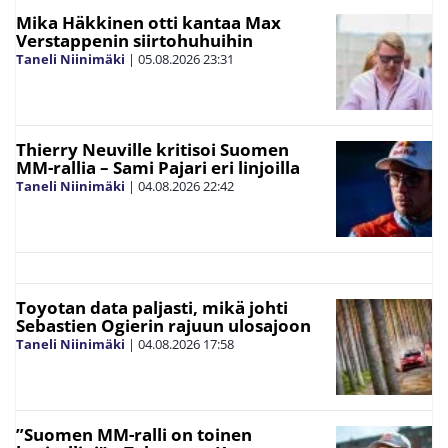
Mika Häkkinen otti kantaa Max
Verstappenin siirtohuhuihin
Taneli Niinimäki
|
05.08.2026
23:31
Thierry Neuville kritisoi Suomen
MM-rallia – Sami Pajari eri linjoilla
Taneli Niinimäki
|
04.08.2026
22:42
Toyotan data paljasti, mikä johti
Sebastien Ogierin rajuun ulosajoon
Taneli Niinimäki
|
04.08.2026
17:58
”Suomen MM-ralli on toinen