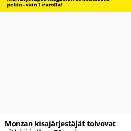
peliin - vain 1 eurolla!
Monzan kisajärjestäjät toivovat