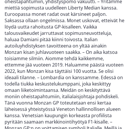
oheistapahtumiin, yhdistyspomo vakuutti. – Yritämme
miettiä sopimusta uudelleen Liberty Median kanssa.
Euroopassa monet radat ovat kärsineet paljon.
Saksassa ollaan ongelmissa. Monet uskovat, etteivät he
löydä uutta rahoitusta GP-kisalleen. Vaikka
talousvaikeudet jarruttavat sopimusneuvotteluja,
haluaa Damiani pitää kiinni toivosta. Italian
autoiluyhdistyksen tavoitteena on yltää ainakin
Monzan kisan juhlavuoteen saakka. – On aika katsoa
toisiamme silmiin. Aiomme tehdä kaikkemme,
ettemme jää vuoteen 2019. Haluamme päästä vuoteen
2022, kun Monzan kisa täyttäisi 100 vuotta. Se olisi
ideaali tilanne. – Lombardia on kanssamme. Edessä on
todella tiukka keskustelukumppani, joka keskittyy
omaan liiketoimintaansa. Meidän on keskityttävä
moniin oheistapahtumiin, italialaisjohtaja pohdiskeli.
Tänä vuonna Monzan GP toteutetaan ensi kertaa
läheisessä yhteistyössä Veneton hallinnollisen alueen
kanssa. Venetsian kaupungin korkeasta profiilista
pyritään saamaan markkinointihyötyä F1-kisalle. –
Monzan GP:n on voittamisen symboli Italialle. Meillä ja