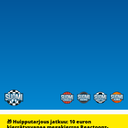
🎁 Huipputarjous jatkuu: 10 euron
kierrätysvapaa megakierros Reactoonz-