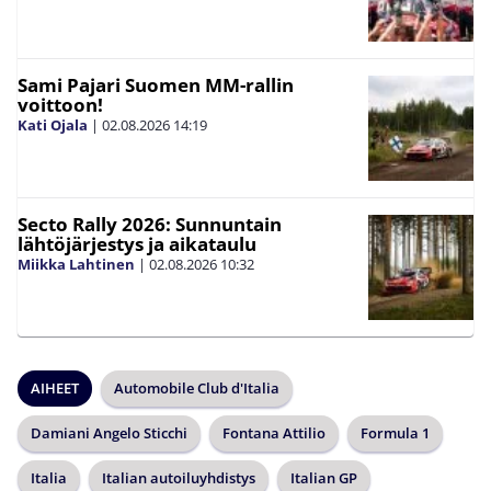
Sami Pajari Suomen MM-rallin
voittoon!
Kati Ojala
|
02.08.2026
14:19
Secto Rally 2026: Sunnuntain
lähtöjärjestys ja aikataulu
Miikka Lahtinen
|
02.08.2026
10:32
AIHEET
Automobile Club d'Italia
Damiani Angelo Sticchi
Fontana Attilio
Formula 1
Italia
Italian autoiluyhdistys
Italian GP