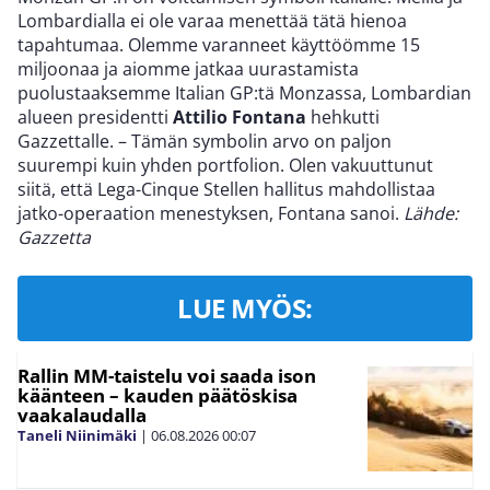
Lombardialla ei ole varaa menettää tätä hienoa
tapahtumaa. Olemme varanneet käyttöömme 15
miljoonaa ja aiomme jatkaa uurastamista
puolustaaksemme Italian GP:tä Monzassa, Lombardian
alueen presidentti
Attilio Fontana
hehkutti
Gazzettalle. – Tämän symbolin arvo on paljon
suurempi kuin yhden portfolion. Olen vakuuttunut
siitä, että Lega-Cinque Stellen hallitus mahdollistaa
jatko-operaation menestyksen, Fontana sanoi.
Lähde:
Gazzetta
LUE MYÖS:
Rallin MM-taistelu voi saada ison
käänteen – kauden päätöskisa
vaakalaudalla
Taneli Niinimäki
|
06.08.2026
00:07