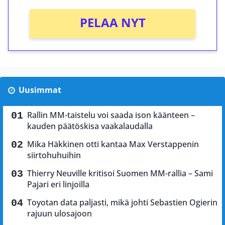
PELAA NYT
Uusimmat
Rallin MM-taistelu voi saada ison käänteen –
kauden päätöskisa vaakalaudalla
Mika Häkkinen otti kantaa Max Verstappenin
siirtohuhuihin
Thierry Neuville kritisoi Suomen MM-rallia – Sami
Pajari eri linjoilla
Toyotan data paljasti, mikä johti Sebastien Ogierin
rajuun ulosajoon