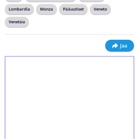
Lombardia
Monza
Pääuutiset
Veneto
Venetsia
Jaa
1€ = 10€ arvosta
ilmaiskierroksia ilman
kierrätystä!
Talleta 1€
Saat heti 50 ilmaiskierrosta Tuohi 1000 -
peliin (arvo 0,20€ per kierros)!
Ei kierrätysvaatimusta!