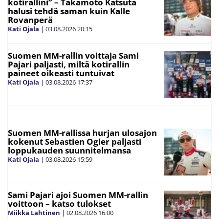
kotirallini” – Takamoto Katsuta
halusi tehdä saman kuin Kalle
Rovanperä
Kati Ojala
|
03.08.2026
20:15
Suomen MM-rallin voittaja Sami
Pajari paljasti, miltä kotirallin
paineet oikeasti tuntuivat
Kati Ojala
|
03.08.2026
17:37
Suomen MM-rallissa hurjan ulosajon
kokenut Sebastien Ogier paljasti
loppukauden suunnitelmansa
Kati Ojala
|
03.08.2026
15:59
Sami Pajari ajoi Suomen MM-rallin
voittoon – katso tulokset
Miikka Lahtinen
|
02.08.2026
16:00