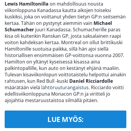
Lewis Hamiltonilla
on mahdollisuus nousta
viikonloppuna Kanadassa kautta aikojen toiseksi
kuskiksi, joka on voittanut yhden tietyn GP:n seitsemän
kertaa. Tähän on pystynyt aiemmin vain
Michael
Schumacher
juuri Kanadassa. Schumacherille paras
kisa oli kuitenkin Ranskan GP, josta saksalainen raapi
voiton kahdeksan kertaa. Montreal on ollut brittikuski
Hamiltonille suotuisa paikka, sillä hän ajoi siellä
historiallisen ensimmäisen GP-voittonsa vuonna 2007.
Hamilton on yltänyt kyseisessä kisassa aina
palkintopallille, kun auto on kestänyt ehjänä maaliin.
Tulevan kisaviikonlopun voittotaistelu helpottui ainakin
rahtusen, kun Red Bull -kuski
Daniel Ricciardolle
määrätään vielä
lähtöruuturangaistus.
Ricciardo voitti
edellisviikonloppuna Monacon GP:n ja viritteli jo
ajojahtia mestaruustaistoa silmällä pitäen.
LUE MYÖS: