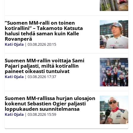
”Suomen MM-ralli on toinen
kotirallini” – Takamoto Katsuta
halusi tehdä saman kuin Kalle
Rovanperä
Kati Ojala
|
03.08.2026
20:15
Suomen MM-rallin voittaja Sami
Pajari paljasti, miltä kotirallin
paineet oikeasti tuntuivat
Kati Ojala
|
03.08.2026
17:37
Suomen MM-rallissa hurjan ulosajon
kokenut Sebastien Ogier paljasti
loppukauden suunnitelmansa
Kati Ojala
|
03.08.2026
15:59