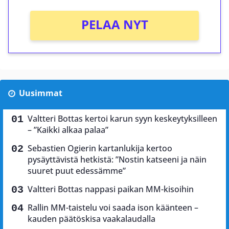
PELAA NYT
Uusimmat
Valtteri Bottas kertoi karun syyn keskeytyksilleen
– ”Kaikki alkaa palaa”
Sebastien Ogierin kartanlukija kertoo
pysäyttävistä hetkistä: ”Nostin katseeni ja näin
suuret puut edessämme”
Valtteri Bottas nappasi paikan MM-kisoihin
Rallin MM-taistelu voi saada ison käänteen –
kauden päätöskisa vaakalaudalla