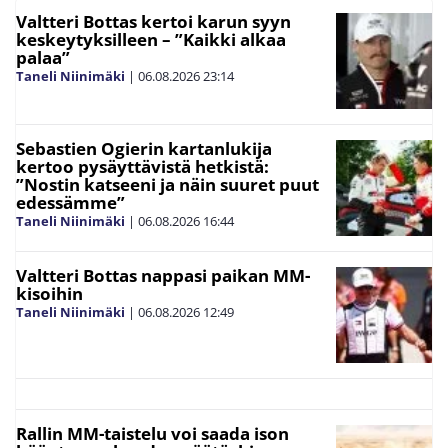
Valtteri Bottas kertoi karun syyn
keskeytyksilleen – ”Kaikki alkaa
palaa”
Taneli Niinimäki
|
06.08.2026
23:14
Sebastien Ogierin kartanlukija
kertoo pysäyttävistä hetkistä:
”Nostin katseeni ja näin suuret puut
edessämme”
Taneli Niinimäki
|
06.08.2026
16:44
Valtteri Bottas nappasi paikan MM-
kisoihin
Taneli Niinimäki
|
06.08.2026
12:49
Rallin MM-taistelu voi saada ison