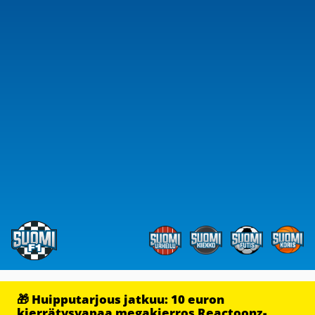
🎁 Huipputarjous jatkuu: 10 euron
kierrätysvapaa megakierros Reactoonz-