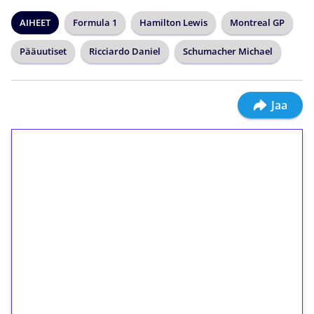
AIHEET
Formula 1
Hamilton Lewis
Montreal GP
Pääuutiset
Ricciardo Daniel
Schumacher Michael
Jaa
1€ = 10€ arvosta
ilmaiskierroksia ilman
kierrätystä!
Talleta 1€
Saat heti 50 ilmaiskierrosta Tuohi 1000 -
peliin (arvo 0,20€ per kierros)!
Ei kierrätysvaatimusta!