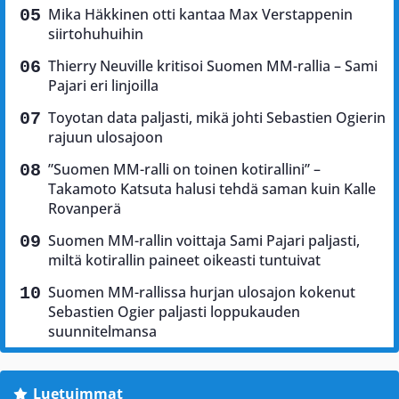
Mika Häkkinen otti kantaa Max Verstappenin
siirtohuhuihin
Thierry Neuville kritisoi Suomen MM-rallia – Sami
Pajari eri linjoilla
Toyotan data paljasti, mikä johti Sebastien Ogierin
rajuun ulosajoon
”Suomen MM-ralli on toinen kotirallini” –
Takamoto Katsuta halusi tehdä saman kuin Kalle
Rovanperä
Suomen MM-rallin voittaja Sami Pajari paljasti,
miltä kotirallin paineet oikeasti tuntuivat
Suomen MM-rallissa hurjan ulosajon kokenut
Sebastien Ogier paljasti loppukauden
suunnitelmansa
Luetuimmat