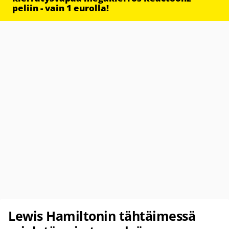
peliin - vain 1 eurolla!
Lewis Hamiltonin tähtäimessä