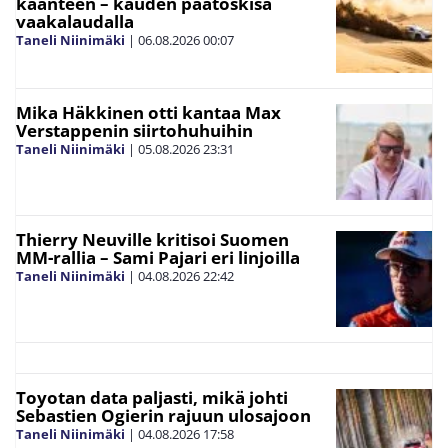
käänteen – kauden päätöskisa
vaakalaudalla
Taneli Niinimäki
|
06.08.2026
00:07
Mika Häkkinen otti kantaa Max
Verstappenin siirtohuhuihin
Taneli Niinimäki
|
05.08.2026
23:31
Thierry Neuville kritisoi Suomen
MM-rallia – Sami Pajari eri linjoilla
Taneli Niinimäki
|
04.08.2026
22:42
Toyotan data paljasti, mikä johti
Sebastien Ogierin rajuun ulosajoon
Taneli Niinimäki
|
04.08.2026
17:58