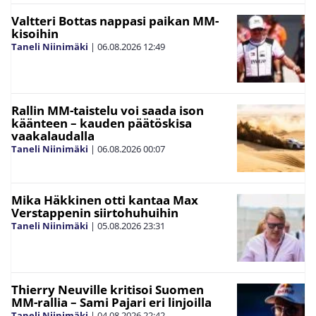
Valtteri Bottas nappasi paikan MM-
kisoihin
Taneli Niinimäki
|
06.08.2026
12:49
Rallin MM-taistelu voi saada ison
käänteen – kauden päätöskisa
vaakalaudalla
Taneli Niinimäki
|
06.08.2026
00:07
Mika Häkkinen otti kantaa Max
Verstappenin siirtohuhuihin
Taneli Niinimäki
|
05.08.2026
23:31
Thierry Neuville kritisoi Suomen
MM-rallia – Sami Pajari eri linjoilla
Taneli Niinimäki
|
04.08.2026
22:42