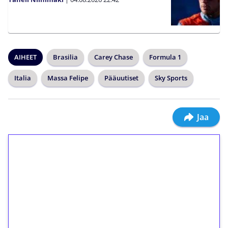
AIHEET
Brasilia
Carey Chase
Formula 1
Italia
Massa Felipe
Pääuutiset
Sky Sports
Jaa
1€ = 10€ arvosta
ilmaiskierroksia ilman
kierrätystä!
Talleta 1€
Saat heti 50 ilmaiskierrosta Tuohi 1000 -