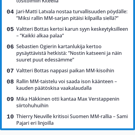
tositoimiin Kiteellä
Jari-Matti Latvala nostaa turvallisuuden pöydälle:
”Miksi rallin MM-sarjan pitäisi kilpailla siellä?”
Valtteri Bottas kertoi karun syyn keskeytyksilleen
– ”Kaikki alkaa palaa”
Sebastien Ogierin kartanlukija kertoo
pysäyttävistä hetkistä: ”Nostin katseeni ja näin
suuret puut edessämme”
Valtteri Bottas nappasi paikan MM-kisoihin
Rallin MM-taistelu voi saada ison käänteen –
kauden päätöskisa vaakalaudalla
Mika Häkkinen otti kantaa Max Verstappenin
siirtohuhuihin
Thierry Neuville kritisoi Suomen MM-rallia – Sami
Pajari eri linjoilla