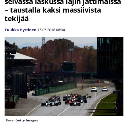
selvässä laskussa lajin jättimaissa
– taustalla kaksi massiivista
tekijää
Tuukka Hyttinen
15.05.2018
08:04
Kuva:
Getty Images