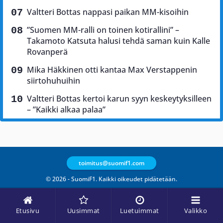
Valtteri Bottas nappasi paikan MM-kisoihin
”Suomen MM-ralli on toinen kotirallini” –
Takamoto Katsuta halusi tehdä saman kuin Kalle
Rovanperä
Mika Häkkinen otti kantaa Max Verstappenin
siirtohuhuihin
Valtteri Bottas kertoi karun syyn keskeytyksilleen
– ”Kaikki alkaa palaa”
toimitus@suomif1.com
© 2026 - SuomiF1. Kaikki oikeudet pidätetään.
Etusivu
Uusimmat
Luetuimmat
Valikko