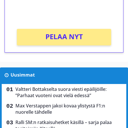
peliin (arvo 0,20€ per kierros)!
Ei kierrätysvaatimusta!
PELAA NYT
Uusimmat
Valtteri Bottakselta suora viesti epäilijöille:
”Parhaat vuoteni ovat vielä edessä”
Max Verstappen jakoi kovaa ylistystä F1:n
nuorelle tähdelle
Ralli SM:n ratkaisuhetket käsillä – sarja palaa