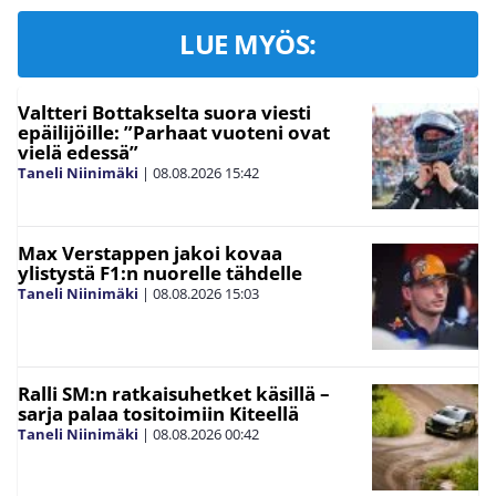
LUE MYÖS:
Valtteri Bottakselta suora viesti
epäilijöille: ”Parhaat vuoteni ovat
vielä edessä”
Taneli Niinimäki
|
08.08.2026
15:42
Max Verstappen jakoi kovaa
ylistystä F1:n nuorelle tähdelle
Taneli Niinimäki
|
08.08.2026
15:03
Ralli SM:n ratkaisuhetket käsillä –
sarja palaa tositoimiin Kiteellä
Taneli Niinimäki
|
08.08.2026
00:42