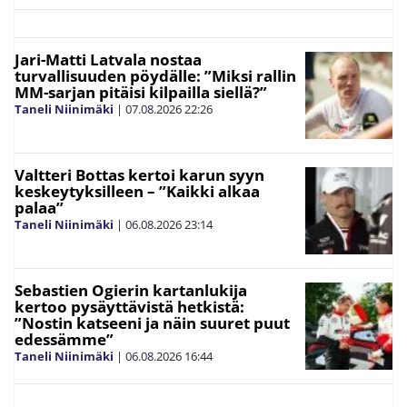
Jari-Matti Latvala nostaa
turvallisuuden pöydälle: ”Miksi rallin
MM-sarjan pitäisi kilpailla siellä?”
Taneli Niinimäki
|
07.08.2026
22:26
Valtteri Bottas kertoi karun syyn
keskeytyksilleen – ”Kaikki alkaa
palaa”
Taneli Niinimäki
|
06.08.2026
23:14
Sebastien Ogierin kartanlukija
kertoo pysäyttävistä hetkistä:
”Nostin katseeni ja näin suuret puut
edessämme”
Taneli Niinimäki
|
06.08.2026
16:44