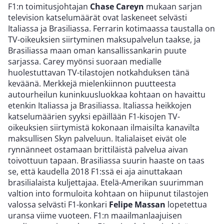
F1:n toimitusjohtajan
Chase Careyn
mukaan sarjan
television katselumäärät ovat laskeneet selvästi
Italiassa ja Brasiliassa. Ferrarin kotimaassa taustalla on
TV-oikeuksien siirtyminen maksupalvelun taakse, ja
Brasiliassa maan oman kansallissankarin puute
sarjassa. Carey myönsi suoraan medialle
huolestuttavan TV-tilastojen notkahduksen tänä
keväänä. Merkkejä mielenkiinnon puutteesta
autourheilun kuninkuusluokkaa kohtaan on havaittu
etenkin Italiassa ja Brasiliassa. Italiassa heikkojen
katselumäärien syyksi epäillään F1-kisojen TV-
oikeuksien siirtymistä kokonaan ilmaisilta kanavilta
maksullisen Skyn palveluun. Italialaiset eivät ole
rynnänneet ostamaan brittiläistä palvelua aivan
toivottuun tapaan. Brasiliassa suurin haaste on taas
se, että kaudella 2018 F1:ssä ei aja ainuttakaan
brasilialaista kuljettajaa. Etelä-Amerikan suurimman
valtion into formuloita kohtaan on hiipunut tilastojen
valossa selvästi F1-konkari
Felipe Massan
lopetettua
uransa viime vuoteen. F1:n maailmanlaajuisen