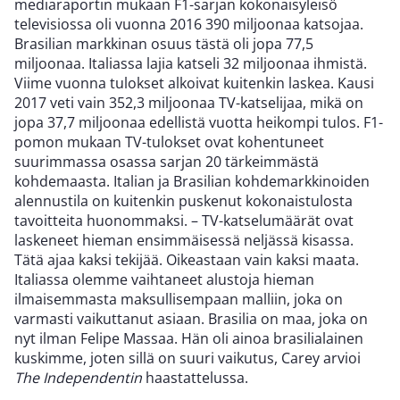
mediaraportin mukaan F1-sarjan kokonaisyleisö
televisiossa oli vuonna 2016 390 miljoonaa katsojaa.
Brasilian markkinan osuus tästä oli jopa 77,5
miljoonaa. Italiassa lajia katseli 32 miljoonaa ihmistä.
Viime vuonna tulokset alkoivat kuitenkin laskea. Kausi
2017 veti vain 352,3 miljoonaa TV-katselijaa, mikä on
jopa 37,7 miljoonaa edellistä vuotta heikompi tulos. F1-
pomon mukaan TV-tulokset ovat kohentuneet
suurimmassa osassa sarjan 20 tärkeimmästä
kohdemaasta. Italian ja Brasilian kohdemarkkinoiden
alennustila on kuitenkin puskenut kokonaistulosta
tavoitteita huonommaksi. – TV-katselumäärät ovat
laskeneet hieman ensimmäisessä neljässä kisassa.
Tätä ajaa kaksi tekijää. Oikeastaan vain kaksi maata.
Italiassa olemme vaihtaneet alustoja hieman
ilmaisemmasta maksullisempaan malliin, joka on
varmasti vaikuttanut asiaan. Brasilia on maa, joka on
nyt ilman Felipe Massaa. Hän oli ainoa brasilialainen
kuskimme, joten sillä on suuri vaikutus, Carey arvioi
The Independentin
haastattelussa.