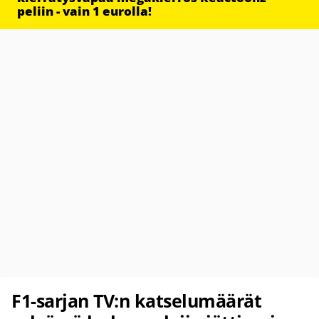
peliin - vain 1 eurolla!
F1-sarjan TV:n katselumäärät