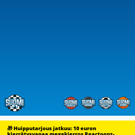
🎁 Huipputarjous jatkuu: 10 euron
kierrätysvapaa megakierros Reactoonz-