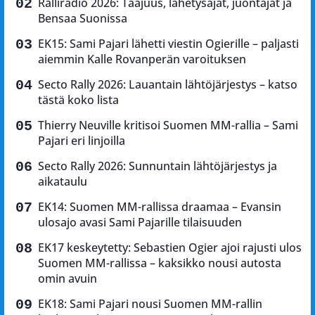
Ralliradio 2026: Taajuus, lähetysajat, juontajat ja
Bensaa Suonissa
EK15: Sami Pajari lähetti viestin Ogierille – paljasti
aiemmin Kalle Rovanperän varoituksen
Secto Rally 2026: Lauantain lähtöjärjestys – katso
tästä koko lista
Thierry Neuville kritisoi Suomen MM-rallia – Sami
Pajari eri linjoilla
Secto Rally 2026: Sunnuntain lähtöjärjestys ja
aikataulu
EK14: Suomen MM-rallissa draamaa – Evansin
ulosajo avasi Sami Pajarille tilaisuuden
EK17 keskeytetty: Sebastien Ogier ajoi rajusti ulos
Suomen MM-rallissa – kaksikko nousi autosta
omin avuin
EK18: Sami Pajari nousi Suomen MM-rallin