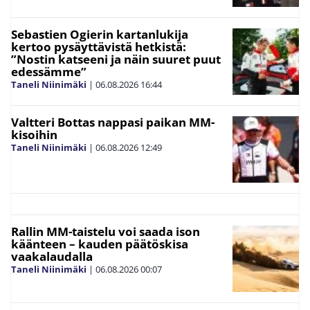
Sebastien Ogierin kartanlukija
kertoo pysäyttävistä hetkistä:
”Nostin katseeni ja näin suuret puut
edessämme”
Taneli Niinimäki
|
06.08.2026
16:44
Valtteri Bottas nappasi paikan MM-
kisoihin
Taneli Niinimäki
|
06.08.2026
12:49
Rallin MM-taistelu voi saada ison
käänteen – kauden päätöskisa
vaakalaudalla
Taneli Niinimäki
|
06.08.2026
00:07