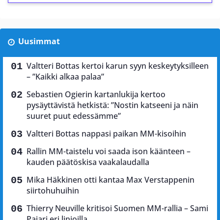
Uusimmat
Valtteri Bottas kertoi karun syyn keskeytyksilleen
– ”Kaikki alkaa palaa”
Sebastien Ogierin kartanlukija kertoo
pysäyttävistä hetkistä: ”Nostin katseeni ja näin
suuret puut edessämme”
Valtteri Bottas nappasi paikan MM-kisoihin
Rallin MM-taistelu voi saada ison käänteen –
kauden päätöskisa vaakalaudalla
Mika Häkkinen otti kantaa Max Verstappenin
siirtohuhuihin
Thierry Neuville kritisoi Suomen MM-rallia – Sami
Pajari eri linjoilla