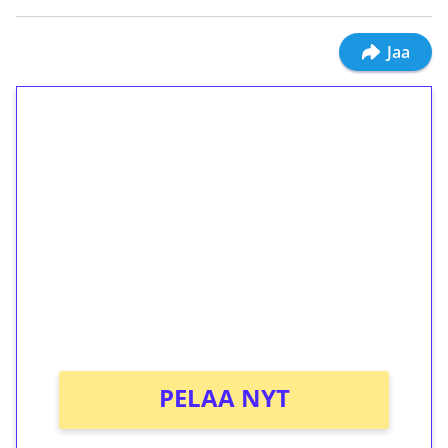
Jaa
1€ = 10€ arvosta
ilmaiskierroksia ilman
kierrätystä!
Talleta 1€
Saat heti 50 ilmaiskierrosta Tuohi 1000 -
peliin (arvo 0,20€ per kierros)!
Ei kierrätysvaatimusta!
PELAA NYT