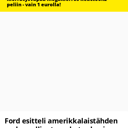
peliin - vain 1 eurolla!
Ford esitteli amerikkalaistähden