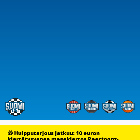
🎁 Huipputarjous jatkuu: 10 euron
kierrätysvapaa megakierros Reactoonz-