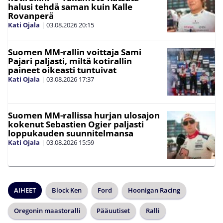
halusi tehdä saman kuin Kalle
Rovanperä
Kati Ojala
|
03.08.2026
20:15
Suomen MM-rallin voittaja Sami
Pajari paljasti, miltä kotirallin
paineet oikeasti tuntuivat
Kati Ojala
|
03.08.2026
17:37
Suomen MM-rallissa hurjan ulosajon
kokenut Sebastien Ogier paljasti
loppukauden suunnitelmansa
Kati Ojala
|
03.08.2026
15:59
AIHEET
Block Ken
Ford
Hoonigan Racing
Oregonin maastoralli
Pääuutiset
Ralli