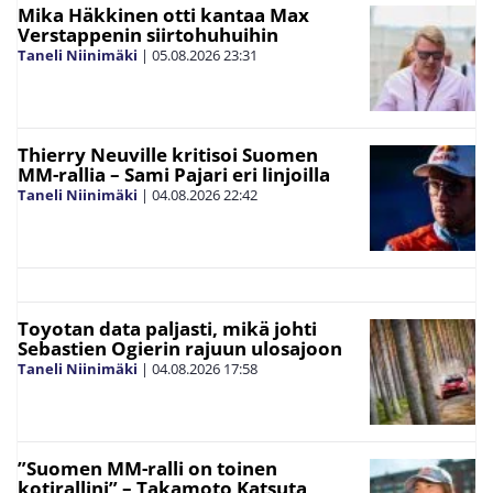
Mika Häkkinen otti kantaa Max
Verstappenin siirtohuhuihin
Taneli Niinimäki
|
05.08.2026
23:31
Thierry Neuville kritisoi Suomen
MM-rallia – Sami Pajari eri linjoilla
Taneli Niinimäki
|
04.08.2026
22:42
Toyotan data paljasti, mikä johti
Sebastien Ogierin rajuun ulosajoon
Taneli Niinimäki
|
04.08.2026
17:58
”Suomen MM-ralli on toinen
kotirallini” – Takamoto Katsuta