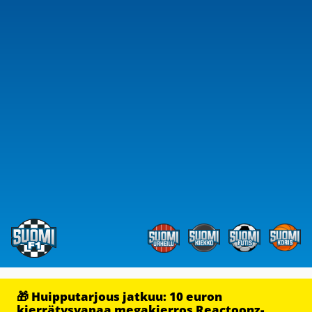
🎁 Huipputarjous jatkuu: 10 euron
kierrätysvapaa megakierros Reactoonz-