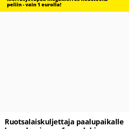
peliin - vain 1 eurolla!
Ruotsalaiskuljettaja paalupaikalle