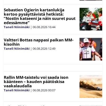
Sebastien Ogierin kartanlukija
kertoo pysäyttävistä hetkistä:
”Nostin katseeni ja näin suuret puut
edessämme”
Taneli Niinimäki
|
06.08.2026
16:44
Valtteri Bottas nappasi paikan MM-
kisoihin
Taneli Niinimäki
|
06.08.2026
12:49
Rallin MM-taistelu voi saada ison
käänteen – kauden päätöskisa
vaakalaudalla
Taneli Niinimäki
|
06.08.2026
00:07