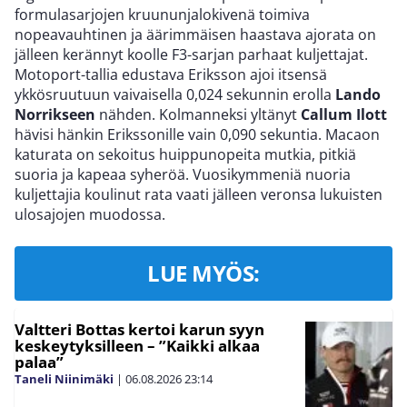
formulasarjojen kruununjalokivenä toimiva
nopeavauhtinen ja äärimmäisen haastava ajorata on
jälleen kerännyt koolle F3-sarjan parhaat kuljettajat.
Motoport-tallia edustava Eriksson ajoi itsensä
ykkösruutuun vaivaisella 0,024 sekunnin erolla
Lando
Norrikseen
nähden. Kolmanneksi yltänyt
Callum Ilott
hävisi hänkin Erikssonille vain 0,090 sekuntia. Macaon
katurata on sekoitus huippunopeita mutkia, pitkiä
suoria ja kapeaa syheröä. Vuosikymmeniä nuoria
kuljettajia koulinut rata vaati jälleen veronsa lukuisten
ulosajojen muodossa.
LUE MYÖS:
Valtteri Bottas kertoi karun syyn
keskeytyksilleen – ”Kaikki alkaa
palaa”
Taneli Niinimäki
|
06.08.2026
23:14