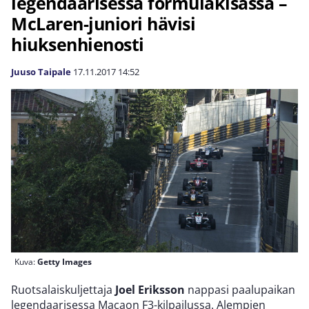
legendaarisessa formulakisassa –
McLaren-juniori hävisi
hiuksenhienosti
Juuso Taipale
17.11.2017
14:52
Kuva:
Getty Images
Ruotsalaiskuljettaja
Joel Eriksson
nappasi paalupaikan
legendaarisessa Macaon F3-kilpailussa. Alempien