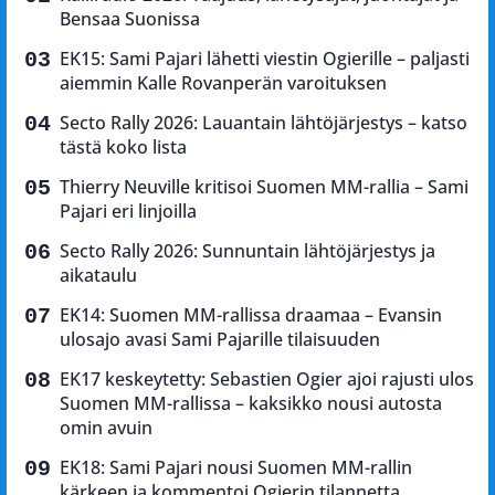
Bensaa Suonissa
EK15: Sami Pajari lähetti viestin Ogierille – paljasti
aiemmin Kalle Rovanperän varoituksen
Secto Rally 2026: Lauantain lähtöjärjestys – katso
tästä koko lista
Thierry Neuville kritisoi Suomen MM-rallia – Sami
Pajari eri linjoilla
Secto Rally 2026: Sunnuntain lähtöjärjestys ja
aikataulu
EK14: Suomen MM-rallissa draamaa – Evansin
ulosajo avasi Sami Pajarille tilaisuuden
EK17 keskeytetty: Sebastien Ogier ajoi rajusti ulos
Suomen MM-rallissa – kaksikko nousi autosta
omin avuin
EK18: Sami Pajari nousi Suomen MM-rallin
kärkeen ja kommentoi Ogierin tilannetta