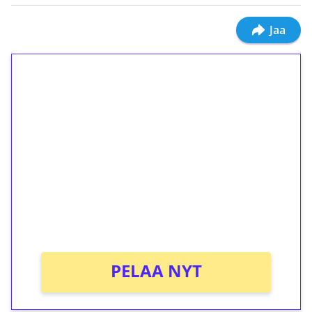
Jaa
1€ = 10€ arvosta
ilmaiskierroksia ilman
kierrätystä!
Talleta 1€
Saat heti 50 ilmaiskierrosta Tuohi 1000 -
peliin (arvo 0,20€ per kierros)!
Ei kierrätysvaatimusta!
PELAA NYT