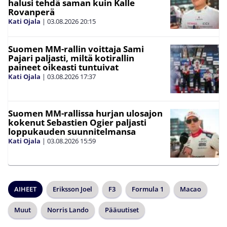
halusi tehdä saman kuin Kalle
Rovanperä
Kati Ojala
|
03.08.2026
20:15
Suomen MM-rallin voittaja Sami
Pajari paljasti, miltä kotirallin
paineet oikeasti tuntuivat
Kati Ojala
|
03.08.2026
17:37
Suomen MM-rallissa hurjan ulosajon
kokenut Sebastien Ogier paljasti
loppukauden suunnitelmansa
Kati Ojala
|
03.08.2026
15:59
AIHEET
Eriksson Joel
F3
Formula 1
Macao
Muut
Norris Lando
Pääuutiset