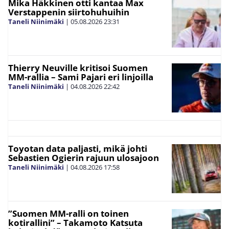
Mika Häkkinen otti kantaa Max
Verstappenin siirtohuhuihin
Taneli Niinimäki
|
05.08.2026
23:31
Thierry Neuville kritisoi Suomen
MM-rallia – Sami Pajari eri linjoilla
Taneli Niinimäki
|
04.08.2026
22:42
Toyotan data paljasti, mikä johti
Sebastien Ogierin rajuun ulosajoon
Taneli Niinimäki
|
04.08.2026
17:58
”Suomen MM-ralli on toinen
kotirallini” – Takamoto Katsuta