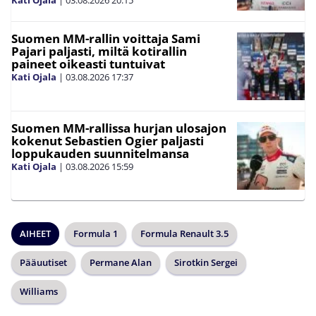
Kati Ojala
|
03.08.2026
20:15
Suomen MM-rallin voittaja Sami
Pajari paljasti, miltä kotirallin
paineet oikeasti tuntuivat
Kati Ojala
|
03.08.2026
17:37
Suomen MM-rallissa hurjan ulosajon
kokenut Sebastien Ogier paljasti
loppukauden suunnitelmansa
Kati Ojala
|
03.08.2026
15:59
AIHEET
Formula 1
Formula Renault 3.5
Pääuutiset
Permane Alan
Sirotkin Sergei
Williams