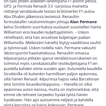
on taas yhden askeleen lähempänä F1-pilotin pestiä.
GP2- ja Formula Renault 3.5 -sarjoissa mainetta
niittänyt venäläiskuski testasi brittimerkin F1-autoa
Abu Dhabin jälkeisissä testeissä. Renaultin
formulatallin ratatoimintojen johtaja
Alan Permane
kehui Sirotkinin suorituksia vuolaasti suositellen häntä
Williamsin ensi kauden kuljettajatiimiin. – Uskon
rehellisesti, että hän ansaitsee kuljettajan paikan
Williamsilla. Mielestäni häneltä löytyy vaadittava vauhti
ja työmoraali. Uskon todella näin, Permane vakuutti
Motorsportin
haastattelussa. Renaultin omassa
kilpasarjassa pitkään ajanut venäläisnuorukainen on
toiminut myös ranskalaistallin testikuljettajana F1:en
puolella kahden viime vuoden ajan. Kuluneella kaudella
Sirotkinilla oli kuitenkin harmillisen paljon epäonnea,
sillä hänen Renault -kilpurinsa hajosi sekä Barcelonan
että Sotshin kisaviikonloppuina. – Hänellä on ollut
epäonnea auton kanssa, mutta on myönnettävä, että
emme ole tehneet tarpeeksi hyvää työtä hänen
hyväkseen. Hän ajoi autoamme neljästi ja kahdella
niistä kerroista se hajosi kokonaan, Permane