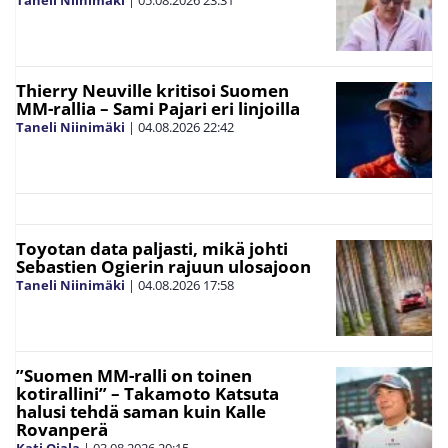
Taneli Niinimäki
|
05.08.2026
23:31
Thierry Neuville kritisoi Suomen
MM-rallia – Sami Pajari eri linjoilla
Taneli Niinimäki
|
04.08.2026
22:42
Toyotan data paljasti, mikä johti
Sebastien Ogierin rajuun ulosajoon
Taneli Niinimäki
|
04.08.2026
17:58
”Suomen MM-ralli on toinen
kotirallini” – Takamoto Katsuta
halusi tehdä saman kuin Kalle
Rovanperä