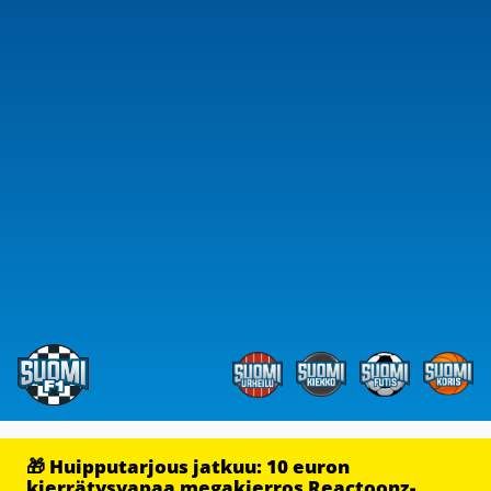
🎁 Huipputarjous jatkuu: 10 euron
kierrätysvapaa megakierros Reactoonz-