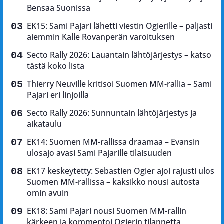
Bensaa Suonissa
EK15: Sami Pajari lähetti viestin Ogierille – paljasti
aiemmin Kalle Rovanperän varoituksen
Secto Rally 2026: Lauantain lähtöjärjestys – katso
tästä koko lista
Thierry Neuville kritisoi Suomen MM-rallia – Sami
Pajari eri linjoilla
Secto Rally 2026: Sunnuntain lähtöjärjestys ja
aikataulu
EK14: Suomen MM-rallissa draamaa – Evansin
ulosajo avasi Sami Pajarille tilaisuuden
EK17 keskeytetty: Sebastien Ogier ajoi rajusti ulos
Suomen MM-rallissa – kaksikko nousi autosta
omin avuin
EK18: Sami Pajari nousi Suomen MM-rallin
kärkeen ja kommentoi Ogierin tilannetta