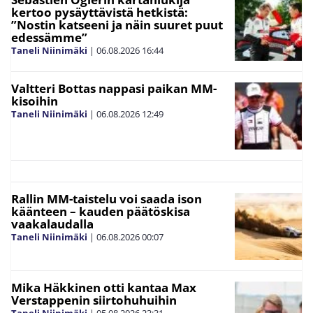
kertoo pysäyttävistä hetkistä:
”Nostin katseeni ja näin suuret puut
edessämme”
Taneli Niinimäki
|
06.08.2026
16:44
Valtteri Bottas nappasi paikan MM-
kisoihin
Taneli Niinimäki
|
06.08.2026
12:49
Rallin MM-taistelu voi saada ison
käänteen – kauden päätöskisa
vaakalaudalla
Taneli Niinimäki
|
06.08.2026
00:07
Mika Häkkinen otti kantaa Max
Verstappenin siirtohuhuihin