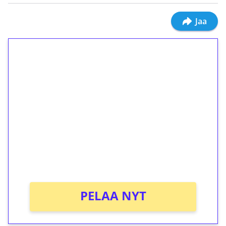
Jaa
1€ = 10€ arvosta
ilmaiskierroksia ilman
kierrätystä!
Talleta 1€
Saat heti 50 ilmaiskierrosta Tuohi 1000 -
peliin (arvo 0,20€ per kierros)!
Ei kierrätysvaatimusta!
PELAA NYT