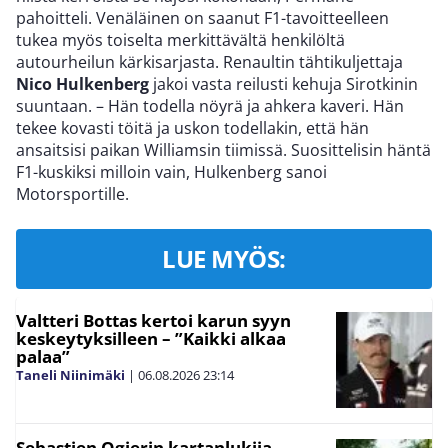
pahoitteli. Venäläinen on saanut F1-tavoitteelleen
tukea myös toiselta merkittävältä henkilöltä
autourheilun kärkisarjasta. Renaultin tähtikuljettaja
Nico Hulkenberg
jakoi vasta reilusti kehuja Sirotkinin
suuntaan. – Hän todella nöyrä ja ahkera kaveri. Hän
tekee kovasti töitä ja uskon todellakin, että hän
ansaitsisi paikan Williamsin tiimissä. Suosittelisin häntä
F1-kuskiksi milloin vain, Hulkenberg sanoi
Motorsportille.
LUE MYÖS:
Valtteri Bottas kertoi karun syyn
keskeytyksilleen – ”Kaikki alkaa
palaa”
Taneli Niinimäki
|
06.08.2026
23:14
Sebastien Ogierin kartanlukija