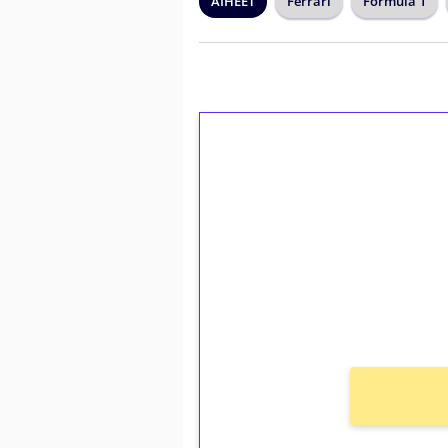
AIHEET
Ferrari
Formula 1
1€ = 10€ arvosta 
kierrätystä!
Talleta 1€
Saat heti 50 ilmaiskierr
kierros)!
Ei kierrätysvaatimusta!