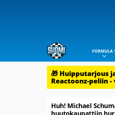
FORMULA 
🎁 Huipputarjous 
Reactoonz-peliin - 
Huh! Michael Schuma
huutokaupattiin hur