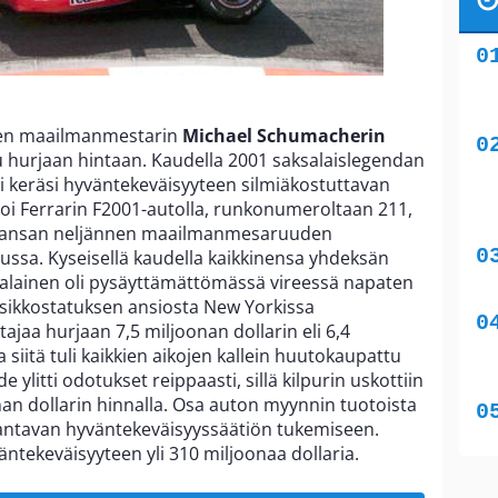
sen maailmanmestarin
Michael Schumacherin
 hurjaan hintaan. Kaudella 2001 saksalaislegendan
i keräsi hyväntekeväisyyteen silmiäkostuttavan
oi Ferrarin F2001-autolla, runkonumeroltaan 211,
uransan neljännen maailmanmesaruuden
ussa. Kyseisellä kaudella kaikkinensa yhdeksän
salainen oli pysäyttämättömässä vireessä napaten
lassikkostatuksen ansiosta New Yorkissa
jaa hurjaan 7,5 miljoonan dollarin eli 6,4
siitä tuli kaikkien aikojen kallein huutokaupattu
ylitti odotukset reippaasti, sillä kilpurin uskottiin
an dollarin hinnalla. Osa auton myynnin tuotoista
ntavan hyväntekeväisyyssäätiön tukemiseen.
ntekeväisyyteen yli 310 miljoonaa dollaria.