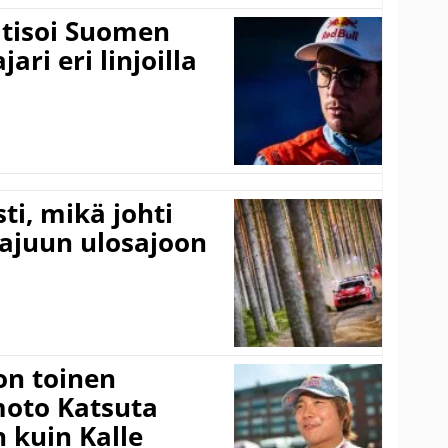
itisoi Suomen
ari eri linjoilla
ti, mikä johti
rajuun ulosajoon
on toinen
amoto Katsuta
 kuin Kalle