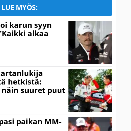
LUE MYÖS:
toi karun syyn
”Kaikki alkaa
kartanlukija
ä hetkistä:
a näin suuret puut
ppasi paikan MM-