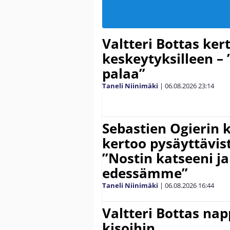
Valtteri Bottas ker
keskeytyksilleen – 
palaa”
Taneli Niinimäki
|
06.08.2026
23:14
Sebastien Ogierin 
kertoo pysäyttävist
”Nostin katseeni j
edessämme”
Taneli Niinimäki
|
06.08.2026
16:44
Valtteri Bottas na
kisoihin