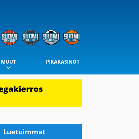
MUUT
PIKAKASINOT
egakierros
Luetuimmat