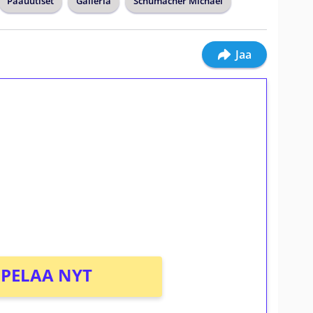
Pääuutiset
Galleria
Schumacher Michael
Jaa
ilmaiskierroksia ilman
osta Tuohi 1000 -peliin (arvo 0,20€ per
PELAA NYT