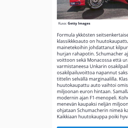
Kuva:
Getty Images
Formula ykkösten seitsenkertai
klassikkkoauto on huutokaupattu
mainetekoihin johdattanut kilpur
hurjan rahapotin. Schumacher aj
voittoon sekä Monacossa että 
varmistaneesa Unkarin osakilpail
osakilpailuvoittoa napannut sak
tittelin selvällä marginaalilla. K
huutokaupattu auto vaihtoi omista
miljoonan euron hintaan. Samalla 
modernin ajan F1-menopeli. Kohde 
menevän kaupaksi neljän miljoon
ohjataan Schumacherin nimeä ka
Kaikkiaan huutokauppa poiki hyvä