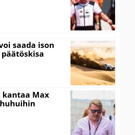
voi saada ison
 päätöskisa
i kantaa Max
ohuhuihin