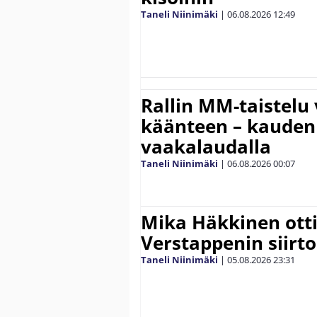
Taneli Niinimäki
|
06.08.2026
12:49
Rallin MM-taistelu 
käänteen – kauden
vaakalaudalla
Taneli Niinimäki
|
06.08.2026
00:07
Mika Häkkinen ott
Verstappenin siirt
Taneli Niinimäki
|
05.08.2026
23:31