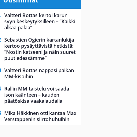
Valtteri Bottas kertoi karun
syyn keskeytyksilleen – ”Kaikki
alkaa palaa”
Sebastien Ogierin kartanlukija
kertoo pysäyttävistä hetkistä:
”Nostin katseeni ja näin suuret
puut edessämme”
Valtteri Bottas nappasi paikan
MM-kisoihin
Rallin MM-taistelu voi saada
ison käänteen – kauden
päätöskisa vaakalaudalla
Mika Häkkinen otti kantaa Max
Verstappenin siirtohuhuihin