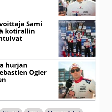
voittaja Sami
ä kotirallin
ntuivat
a hurjan
ebastien Ogier
en