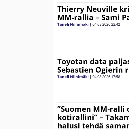
Thierry Neuville kr
MM-rallia – Sami Paj
Taneli Niinimäki
|
04.08.2026
22:42
Toyotan data paljas
Sebastien Ogierin 
Taneli Niinimäki
|
04.08.2026
17:58
”Suomen MM-ralli 
kotirallini” – Tak
halusi tehdä saman