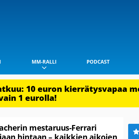
1
MM-RALLI
PODCAST
jatkuu: 10 euron kierrätysvapaa m
vain 1 eurolla!
cherin mestaruus-Ferrari
jaan hintaan – kaikkien aikojen