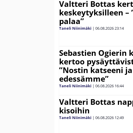
Valtteri Bottas ker
keskeytyksilleen – 
palaa”
Taneli Niinimäki
|
06.08.2026
23:14
Sebastien Ogierin 
kertoo pysäyttävist
”Nostin katseeni j
edessämme”
Taneli Niinimäki
|
06.08.2026
16:44
Valtteri Bottas na
kisoihin
Taneli Niinimäki
|
06.08.2026
12:49