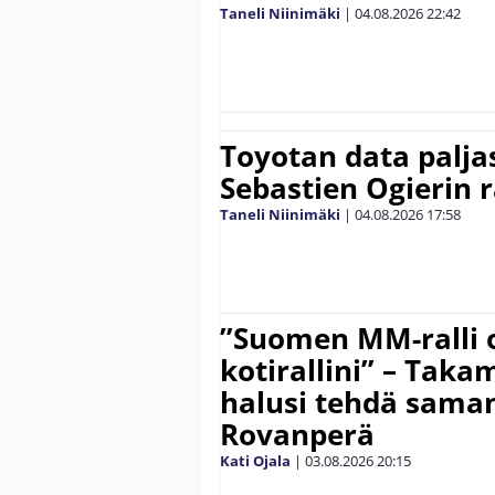
Taneli Niinimäki
|
04.08.2026
22:42
Toyotan data paljas
Sebastien Ogierin 
Taneli Niinimäki
|
04.08.2026
17:58
”Suomen MM-ralli 
kotirallini” – Tak
halusi tehdä saman
Rovanperä
Kati Ojala
|
03.08.2026
20:15