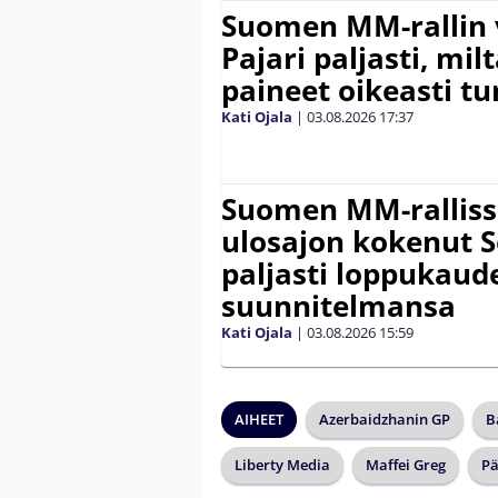
Suomen MM-rallin 
Pajari paljasti, milt
paineet oikeasti tu
Kati Ojala
|
03.08.2026
17:37
Suomen MM-ralliss
ulosajon kokenut S
paljasti loppukaud
suunnitelmansa
Kati Ojala
|
03.08.2026
15:59
AIHEET
Azerbaidzhanin GP
B
Liberty Media
Maffei Greg
Pä