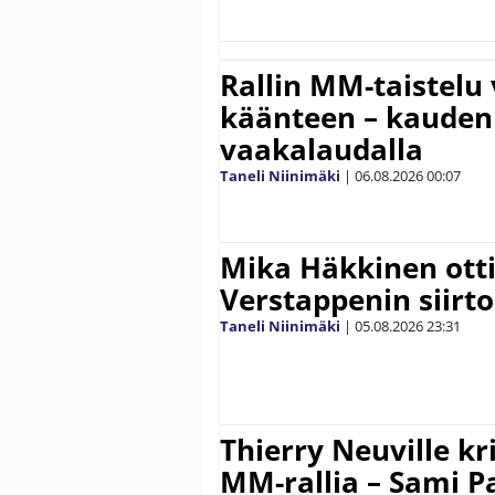
Rallin MM-taistelu 
käänteen – kauden
vaakalaudalla
Taneli Niinimäki
|
06.08.2026
00:07
Mika Häkkinen ott
Verstappenin siirt
Taneli Niinimäki
|
05.08.2026
23:31
Thierry Neuville kr
MM-rallia – Sami Paj