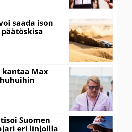
voi saada ison
 päätöskisa
i kantaa Max
ohuhuihin
itisoi Suomen
ari eri linjoilla