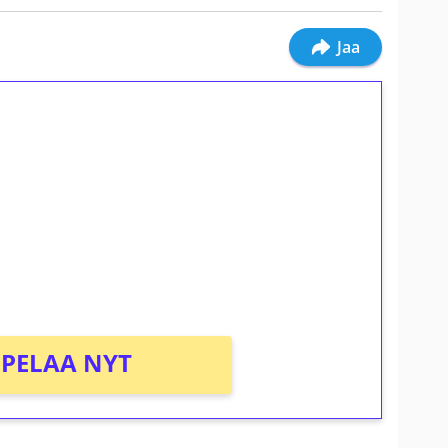
Jaa
ilmaiskierroksia ilman
osta Tuohi 1000 -peliin (arvo 0,20€ per
PELAA NYT