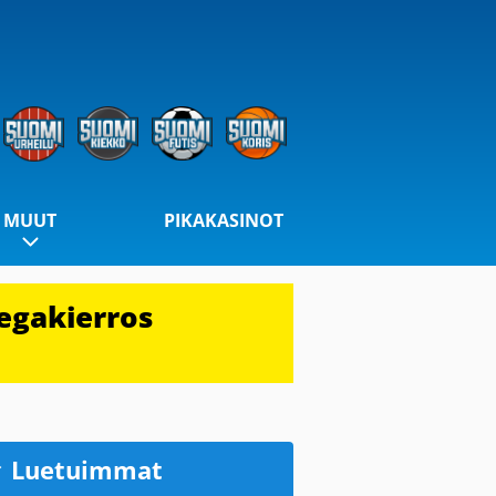
MUUT
PIKAKASINOT
egakierros
Luetuimmat