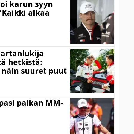
toi karun syyn
”Kaikki alkaa
kartanlukija
ä hetkistä:
a näin suuret puut
ppasi paikan MM-