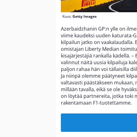
Kuva:
Getty Images
Azerbaidzhanin GP:n ylle on ilmes
viime kaudeksi uuden katurata-GP
kilpailun jatko on vaakalaudalla
omistajan Liberty Median toimit
kisajärjestäjiä rankalla kädellä. 
valinnut näitä uusia kilpailuja ka
paljon rahaa hän voi tällaisilla d
Ja niinpä olemme päätyneet kilp
valtavasti päästäkseen mukaan, 
millään tavalla, eikä se ole hyväk
on löytää partnereita, jotka tok
rakentamaan F1-tuotettamme.