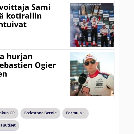
voittaja Sami
ä kotirallin
ntuivat
a hurjan
ebastien Ogier
en
akun GP
Ecclestone Bernie
Formula 1
äuutiset