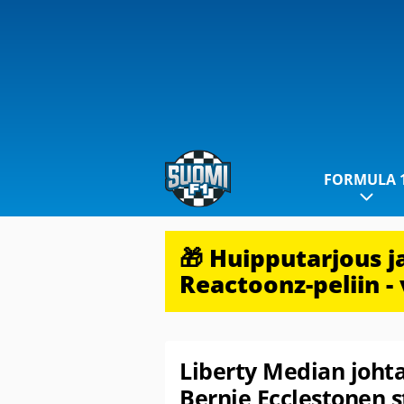
FORMULA 
🎁 Huipputarjous 
Reactoonz-peliin - 
Liberty Median johta
Bernie Ecclestonen s