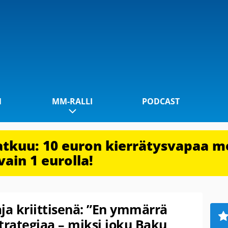
1
MM-RALLI
PODCAST
jatkuu: 10 euron kierrätysvapaa m
vain 1 eurolla!
ja kriittisenä: ”En ymmärrä
trategiaa – miksi joku Baku