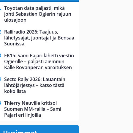
Toyotan data paljasti, mikä
johti Sebastien Ogierin rajuun
ulosajoon
Ralliradio 2026: Taajuus,
lähetysajat, juontajat ja Bensaa
Suonissa
EK15: Sami Pajari lähetti viestin
Ogierille – paljasti aiemmin
Kalle Rovanperän varoituksen
Secto Rally 2026: Lauantain
lähtöjärjestys – katso tästä
koko lista
Thierry Neuville kritisoi
Suomen MM-rallia – Sami
Pajari eri linjoilla
Uusimmat