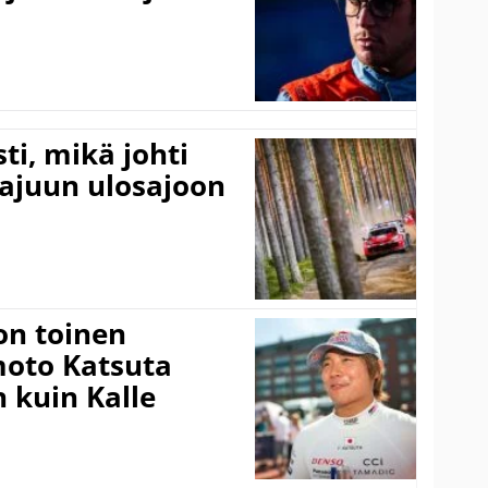
ti, mikä johti
rajuun ulosajoon
on toinen
amoto Katsuta
 kuin Kalle