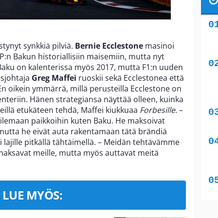
tynyt synkkiä pilviä.
Bernie Ecclestone
masinoi
:n Bakun historiallisiin maisemiin, mutta nyt
. Baku on kalenterissa myös 2017, mutta F1:n uuden
usjohtaja
Greg Maffei
ruoskii sekä Ecclestonea että
– En oikein ymmärrä, millä perusteilla Ecclestone on
lenteriin. Hänen strategiansa näyttää olleen, kuinka
iileillä etukäteen tehdä, Maffei kiukkuaa
Forbesille
. –
ailemaan paikkoihin kuten Baku. He maksoivat
mutta he eivät auta rakentamaan tätä brändiä
si lajille pitkällä tähtäimellä. – Meidän tehtävämme
i maksavat meille, mutta myös auttavat meitä
LUE MYÖS: