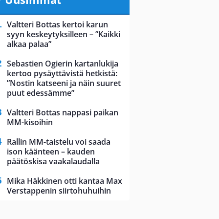
Valtteri Bottas kertoi karun
syyn keskeytyksilleen – ”Kaikki
alkaa palaa”
Sebastien Ogierin kartanlukija
kertoo pysäyttävistä hetkistä:
”Nostin katseeni ja näin suuret
puut edessämme”
Valtteri Bottas nappasi paikan
MM-kisoihin
Rallin MM-taistelu voi saada
ison käänteen – kauden
päätöskisa vaakalaudalla
Mika Häkkinen otti kantaa Max
Verstappenin siirtohuhuihin