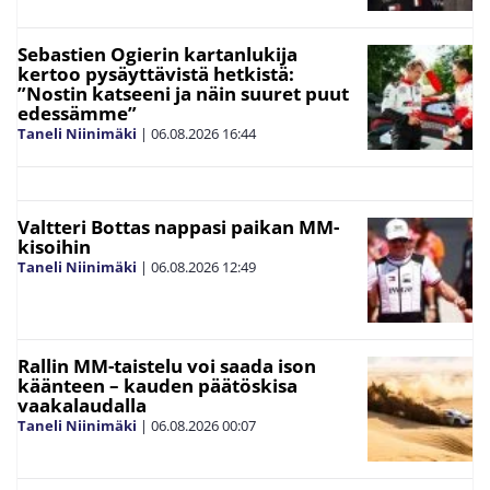
Sebastien Ogierin kartanlukija
kertoo pysäyttävistä hetkistä:
”Nostin katseeni ja näin suuret puut
edessämme”
Taneli Niinimäki
|
06.08.2026
16:44
Valtteri Bottas nappasi paikan MM-
kisoihin
Taneli Niinimäki
|
06.08.2026
12:49
Rallin MM-taistelu voi saada ison
käänteen – kauden päätöskisa
vaakalaudalla
Taneli Niinimäki
|
06.08.2026
00:07