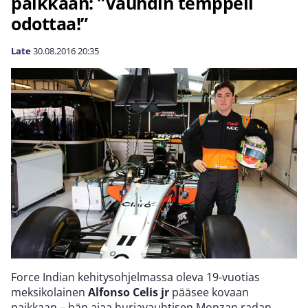
paikkaan: ”Vauhdin temppeli
odottaa!”
Late
30.08.2016
20:35
Force Indian kehitysohjelmassa oleva 19-vuotias
meksikolainen
Alfonso Celis jr
pääsee kovaan
paikkaan – hän ajaa hurjavauhtisen Monzan radan