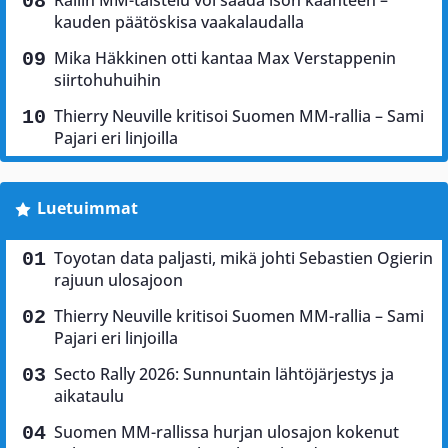
Rallin MM-taistelu voi saada ison käänteen –
kauden päätöskisa vaakalaudalla
Mika Häkkinen otti kantaa Max Verstappenin
siirtohuhuihin
Thierry Neuville kritisoi Suomen MM-rallia – Sami
Pajari eri linjoilla
Luetuimmat
Toyotan data paljasti, mikä johti Sebastien Ogierin
rajuun ulosajoon
Thierry Neuville kritisoi Suomen MM-rallia – Sami
Pajari eri linjoilla
Secto Rally 2026: Sunnuntain lähtöjärjestys ja
aikataulu
Suomen MM-rallissa hurjan ulosajon kokenut