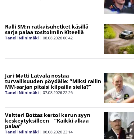
Ralli SM:n ratkaisuhetket käsillä –
sarja palaa tositoimiin Kiteellä
Taneli Niinimäki
|
08.08.2026
00:42
Jari-Matti Latvala nostaa
turvallisuuden pöydälle: ”Miksi rallin
MM-sarjan pitäisi kilpailla siellä?”
Taneli Niinimäki
|
07.08.2026
22:26
Valtteri Bottas kertoi karun syyn
keskeytyksilleen – ”Kaikki alkaa
palaa”
Taneli Niinimäki
|
06.08.2026
23:14