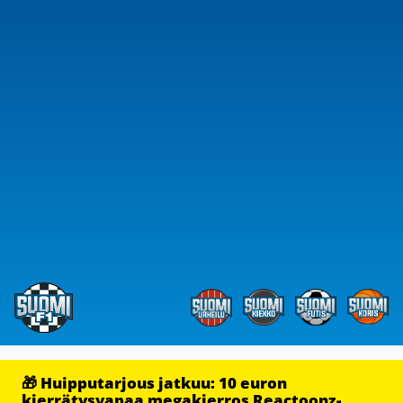
🎁 Huipputarjous jatkuu: 10 euron
kierrätysvapaa megakierros Reactoonz-