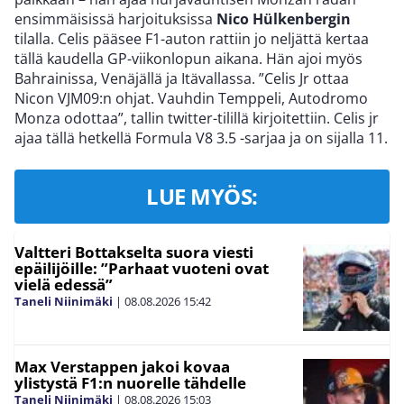
ensimmäisissä harjoituksissa
Nico Hülkenbergin
tilalla. Celis pääsee F1-auton rattiin jo neljättä kertaa
tällä kaudella GP-viikonlopun aikana. Hän ajoi myös
Bahrainissa, Venäjällä ja Itävallassa. ”Celis Jr ottaa
Nicon VJM09:n ohjat. Vauhdin Temppeli, Autodromo
Monza odottaa”, tallin twitter-tilillä kirjoitettiin. Celis jr
ajaa tällä hetkellä Formula V8 3.5 -sarjaa ja on sijalla 11.
LUE MYÖS:
Valtteri Bottakselta suora viesti
epäilijöille: ”Parhaat vuoteni ovat
vielä edessä”
Taneli Niinimäki
|
08.08.2026
15:42
Max Verstappen jakoi kovaa
ylistystä F1:n nuorelle tähdelle
Taneli Niinimäki
|
08.08.2026
15:03