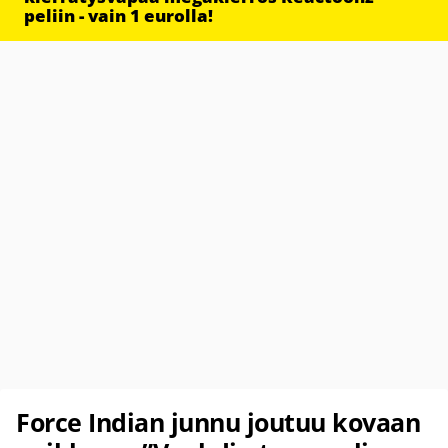
peliin - vain 1 eurolla!
Force Indian junnu joutuu kovaan