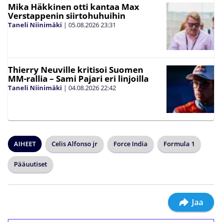
Mika Häkkinen otti kantaa Max
Verstappenin siirtohuhuihin
Taneli Niinimäki
|
05.08.2026
23:31
Thierry Neuville kritisoi Suomen
MM-rallia – Sami Pajari eri linjoilla
Taneli Niinimäki
|
04.08.2026
22:42
AIHEET
Celis Alfonso jr
Force India
Formula 1
Pääuutiset
Jaa