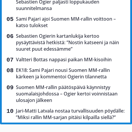
Sebastien Ogier paljasti loppukauden
suunnitelmansa
Sami Pajari ajoi Suomen MM-rallin voittoon –
katso tulokset
Sebastien Ogierin kartanlukija kertoo
pysäyttävistä hetkistä: ”Nostin katseeni ja näin
suuret puut edessämme”
Valtteri Bottas nappasi paikan MM-kisoihin
EK18: Sami Pajari nousi Suomen MM-rallin
kärkeen ja kommentoi Ogierin tilannetta
Suomen MM-rallin päätöspäivä käynnistyy
suomalaisjohdossa – Ogier kertoi voinnistaan
ulosajon jälkeen
Jari-Matti Latvala nostaa turvallisuuden pöydälle:
”Miksi rallin MM-sarjan pitäisi kilpailla siellä?”