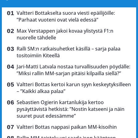
Valtteri Bottakselta suora viesti epäilijöille:
”Parhaat vuoteni ovat vielä edessä”
Max Verstappen jakoi kovaa ylistystä F1:n
nuorelle tähdelle
Ralli SM:n ratkaisuhetket käsillä – sarja palaa
tositoimiin Kiteellä
Jari-Matti Latvala nostaa turvallisuuden pöydälle:
”Miksi rallin MM-sarjan pitäisi kilpailla siellä?”
Valtteri Bottas kertoi karun syyn keskeytyksilleen
– ”Kaikki alkaa palaa”
Sebastien Ogierin kartanlukija kertoo
pysäyttävistä hetkistä: ”Nostin katseeni ja näin
suuret puut edessämme”
Valtteri Bottas nappasi paikan MM-kisoihin