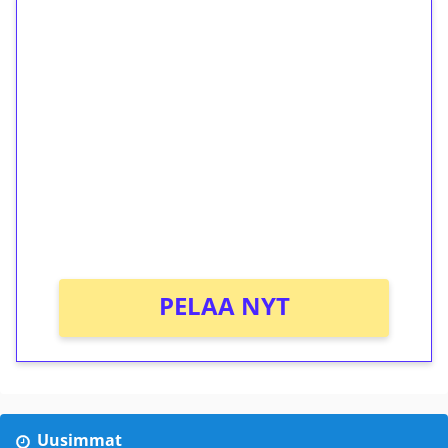
1€ = 10€ arvosta
ilmaiskierroksia ilman
kierrätystä!
Talleta 1€
Saat heti 50 ilmaiskierrosta Tuohi 1000 -
peliin (arvo 0,20€ per kierros)!
Ei kierrätysvaatimusta!
PELAA NYT
Uusimmat