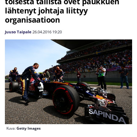
toisesta tallista ovet paukkuen
lähtenyt johtaja liittyy
organisaatioon
Juuso Taipale
26.04.2016
19:20
Kuva:
Getty Images