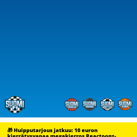
🎁 Huipputarjous jatkuu: 10 euron
kierrätysvapaa megakierros Reactoonz-