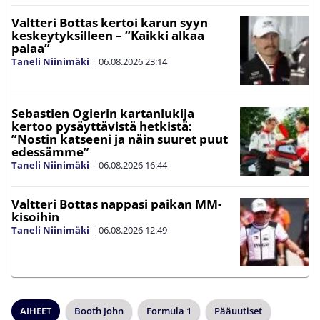
Valtteri Bottas kertoi karun syyn
keskeytyksilleen – ”Kaikki alkaa
palaa”
Taneli Niinimäki
|
06.08.2026
23:14
Sebastien Ogierin kartanlukija
kertoo pysäyttävistä hetkistä:
”Nostin katseeni ja näin suuret puut
edessämme”
Taneli Niinimäki
|
06.08.2026
16:44
Valtteri Bottas nappasi paikan MM-
kisoihin
Taneli Niinimäki
|
06.08.2026
12:49
AIHEET
Booth John
Formula 1
Pääuutiset