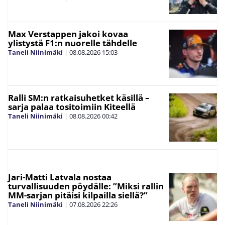
Max Verstappen jakoi kovaa
ylistystä F1:n nuorelle tähdelle
Taneli Niinimäki
|
08.08.2026
15:03
Ralli SM:n ratkaisuhetket käsillä –
sarja palaa tositoimiin Kiteellä
Taneli Niinimäki
|
08.08.2026
00:42
Jari-Matti Latvala nostaa
turvallisuuden pöydälle: ”Miksi rallin
MM-sarjan pitäisi kilpailla siellä?”
Taneli Niinimäki
|
07.08.2026
22:26