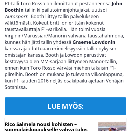
F1-talli Toro Rosso on ilmoittanut pestanneensa
John
Boothin
tallin kilpailutoimenjohtajaksi, uutisoi
Autosport.
. Booth liittyy tallin palvelukseen
välittömästi. Kokeut britti on erittäin kokenut
taustavaikuttaja F1-varikolla. Hän toimi vuosia
Virginin/Marussian/Manorin vahvana taustahahmona,
kunnes hän jätti tallin yhdessä
Graeme Lowdonin
kanssa ajauduttuaan erimielisyyksiin tallin nykyisen
omistajan kanssa. Booth ja Lowdon perustivat
kestävyysajojen MM-sarjaan liittyneen Manor-tallin,
ennen kuin Toro Rosso värväsi miehen takaisin F1-
piireihin. Booth on mukana jo tulevana viikonloppuna,
kun F1-kauden 2016 neljäs osakilpailu ajetaan Venäjän
Sotshissa.
LUE MYÖS:
Rico Salmela nousi kohisten –
suomalaislupaukselle vahva tulos