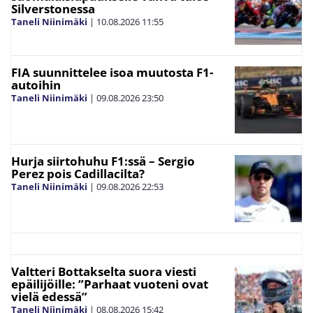
Silverstonessa
Taneli Niinimäki
|
10.08.2026
11:55
FIA suunnittelee isoa muutosta F1-
autoihin
Taneli Niinimäki
|
09.08.2026
23:50
Hurja siirtohuhu F1:ssä – Sergio
Perez pois Cadillacilta?
Taneli Niinimäki
|
09.08.2026
22:53
Valtteri Bottakselta suora viesti
epäilijöille: ”Parhaat vuoteni ovat
vielä edessä”
Taneli Niinimäki
|
08.08.2026
15:42