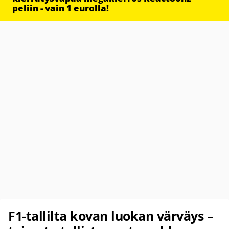
peliin - vain 1 eurolla!
F1-tallilta kovan luokan värväys –