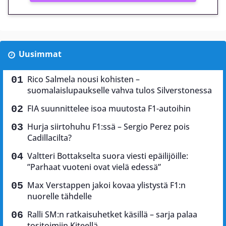
Uusimmat
Rico Salmela nousi kohisten –
suomalaislupaukselle vahva tulos Silverstonessa
FIA suunnittelee isoa muutosta F1-autoihin
Hurja siirtohuhu F1:ssä – Sergio Perez pois
Cadillacilta?
Valtteri Bottakselta suora viesti epäilijöille:
”Parhaat vuoteni ovat vielä edessä”
Max Verstappen jakoi kovaa ylistystä F1:n
nuorelle tähdelle
Ralli SM:n ratkaisuhetket käsillä – sarja palaa
tositoimiin Kiteellä