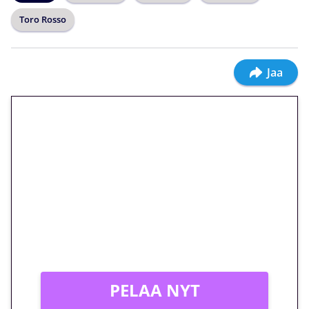
Toro Rosso
Jaa
🎁 Huipputarjous jatkuu: 10
euron kierrätysvapaa
megakierros Reactoonz-
peliin – vain 1 eurolla!
Peli: Reactoonz
Vain uusille asiakkaille!
PELAA NYT