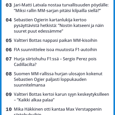
Jari-Matti Latvala nostaa turvallisuuden pöydälle:
”Miksi rallin MM-sarjan pitäisi kilpailla siellä?”
Sebastien Ogierin kartanlukija kertoo
pysäyttävistä hetkistä: ”Nostin katseeni ja näin
suuret puut edessämme”
Valtteri Bottas nappasi paikan MM-kisoihin
FIA suunnittelee isoa muutosta F1-autoihin
Hurja siirtohuhu F1:ssä – Sergio Perez pois
Cadillacilta?
Suomen MM-rallissa hurjan ulosajon kokenut
Sebastien Ogier paljasti loppukauden
suunnitelmansa
Valtteri Bottas kertoi karun syyn keskeytyksilleen
– ”Kaikki alkaa palaa”
Mika Häkkinen otti kantaa Max Verstappenin
siirtohuhuihin