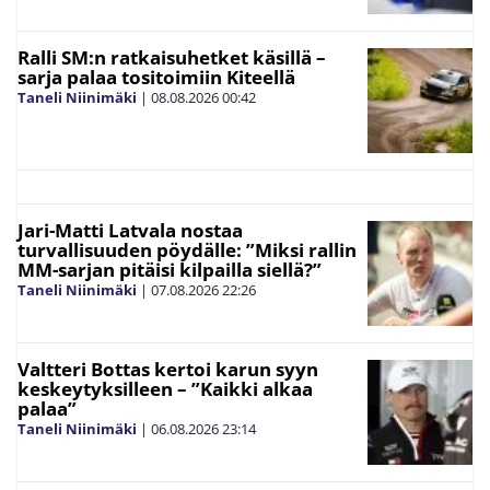
Ralli SM:n ratkaisuhetket käsillä –
sarja palaa tositoimiin Kiteellä
Taneli Niinimäki
|
08.08.2026
00:42
Jari-Matti Latvala nostaa
turvallisuuden pöydälle: ”Miksi rallin
MM-sarjan pitäisi kilpailla siellä?”
Taneli Niinimäki
|
07.08.2026
22:26
Valtteri Bottas kertoi karun syyn
keskeytyksilleen – ”Kaikki alkaa
palaa”
Taneli Niinimäki
|
06.08.2026
23:14