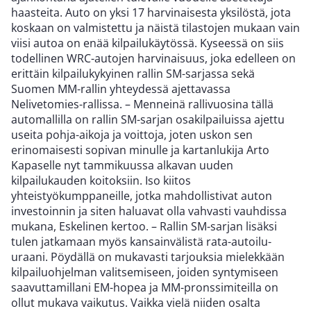
haasteita. Auto on yksi 17 harvinaisesta yksilöstä, jota
koskaan on valmistettu ja näistä tilastojen mukaan vain
viisi autoa on enää kilpailukäytössä. Kyseessä on siis
todellinen WRC-autojen harvinaisuus, joka edelleen on
erittäin kilpailukykyinen rallin SM-sarjassa sekä
Suomen MM-rallin yhteydessä ajettavassa
Nelivetomies-rallissa. – Menneinä rallivuosina tällä
automallilla on rallin SM-sarjan osakilpailuissa ajettu
useita pohja-aikoja ja voittoja, joten uskon sen
erinomaisesti sopivan minulle ja kartanlukija Arto
Kapaselle nyt tammikuussa alkavan uuden
kilpailukauden koitoksiin. Iso kiitos
yhteistyökumppaneille, jotka mahdollistivat auton
investoinnin ja siten haluavat olla vahvasti vauhdissa
mukana, Eskelinen kertoo. – Rallin SM-sarjan lisäksi
tulen jatkamaan myös kansainvälistä rata-autoilu-
uraani. Pöydällä on mukavasti tarjouksia mielekkään
kilpailuohjelman valitsemiseen, joiden syntymiseen
saavuttamillani EM-hopea ja MM-pronssimiteilla on
ollut mukava vaikutus. Vaikka vielä niiden osalta