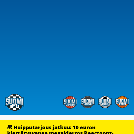
🎁 Huipputarjous jatkuu: 10 euron
kierrätysvapaa megakierros Reactoonz-