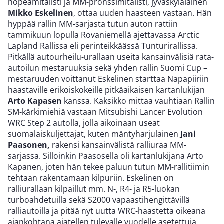
hopeamitalisti ja MM-pronssimitalisti, jyväskyläläinen
Mikko Eskelinen
, ottaa uuden haasteen vastaan. Hän
hyppää rallin MM-sarjasta tutun auton rattiin
tammikuun lopulla Rovaniemellä ajettavassa Arctic
Lapland Rallissa eli perinteikkäässä Tunturirallissa.
Pitkällä autourheilu-urallaan useita kansainvälisiä rata-
autoilun mestaruuksia sekä yhden rallin Suomi Cup –
mestaruuden voittanut Eskelinen starttaa Napapiiriin
haastaville erikoiskokeille pitkäaikaisen kartanlukijan
Arto Kapasen
kanssa. Kaksikko mittaa vauhtiaan Rallin
SM-kärkimiehiä vastaan Mitsubishi Lancer Evolution
WRC Step 2 autolla, jolla aikoinaan useat
suomalaiskuljettajat, kuten mäntyharjulainen
Jani
Paasonen,
rakensi kansainvälistä ralliuraa MM-
sarjassa. Silloinkin Paasosella oli kartanlukijana Arto
Kapanen, joten hän tekee paluun tutun MM-rallitiimin
tehtaan rakentamaan kilpuriin. Eskelinen on
ralliurallaan kilpaillut mm. N-, R4- ja R5-luokan
turboahdetuilla sekä S2000 vapaastihengittävillä
ralliautoilla ja pitää nyt uutta WRC-haastetta oikeana
ajankohtana ajatellen tulevalle vuodelle asetettuja