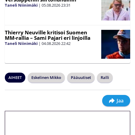
Taneli Niinimäki
|
05.08.2026
23:31
Thierry Neuville kritisoi Suomen
MM-rallia – Sami Pajari eri linjoilla
Taneli Niinimäki
|
04.08.2026
22:42
AIHEET
Eskelinen Mikko
Pääuutiset
Ralli
Jaa
🎁 Huipputarjous jatkuu: 10
euron kierrätysvapaa