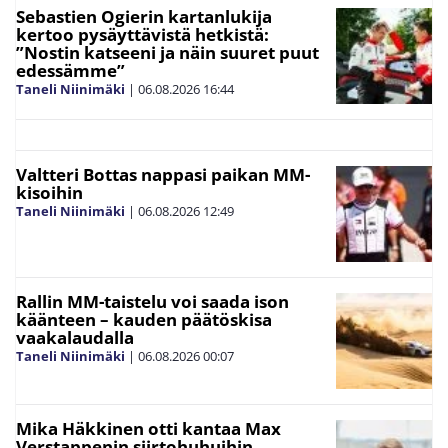
Sebastien Ogierin kartanlukija
kertoo pysäyttävistä hetkistä:
”Nostin katseeni ja näin suuret puut
edessämme”
Taneli Niinimäki
|
06.08.2026
16:44
Valtteri Bottas nappasi paikan MM-
kisoihin
Taneli Niinimäki
|
06.08.2026
12:49
Rallin MM-taistelu voi saada ison
käänteen – kauden päätöskisa
vaakalaudalla
Taneli Niinimäki
|
06.08.2026
00:07
Mika Häkkinen otti kantaa Max
Verstappenin siirtohuhuihin