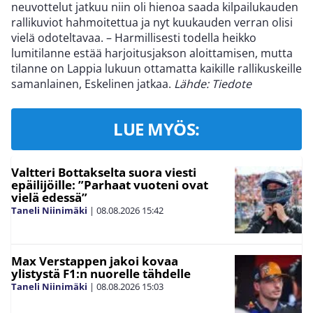
neuvottelut jatkuu niin oli hienoa saada kilpailukauden
rallikuviot hahmoitettua ja nyt kuukauden verran olisi
vielä odoteltavaa. – Harmillisesti todella heikko
lumitilanne estää harjoitusjakson aloittamisen, mutta
tilanne on Lappia lukuun ottamatta kaikille rallikuskeille
samanlainen, Eskelinen jatkaa.
Lähde: Tiedote
LUE MYÖS:
Valtteri Bottakselta suora viesti
epäilijöille: ”Parhaat vuoteni ovat
vielä edessä”
Taneli Niinimäki
|
08.08.2026
15:42
Max Verstappen jakoi kovaa
ylistystä F1:n nuorelle tähdelle
Taneli Niinimäki
|
08.08.2026
15:03