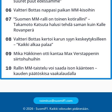
suuret puut edessämme”
Valtteri Bottas nappasi paikan MM-kisoihin
”Suomen MM-ralli on toinen kotirallini” –
Takamoto Katsuta halusi tehdä saman kuin Kalle
Rovanperä
Valtteri Bottas kertoi karun syyn keskeytyksilleen
– ”Kaikki alkaa palaa”
Mika Häkkinen otti kantaa Max Verstappenin
siirtohuhuihin
Rallin MM-taistelu voi saada ison käänteen –
kauden päätöskisa vaakalaudalla
toimitus@suomif1.com
© 2026 - SuomiF1. Kaikki oikeudet pidätetään.