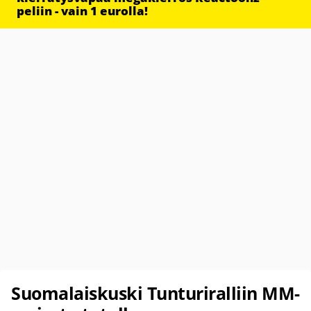
peliin - vain 1 eurolla!
Suomalaiskuski Tunturiralliin MM-