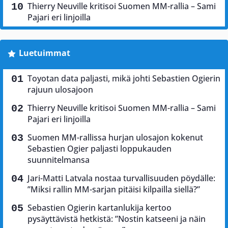
Thierry Neuville kritisoi Suomen MM-rallia – Sami
Pajari eri linjoilla
Luetuimmat
Toyotan data paljasti, mikä johti Sebastien Ogierin
rajuun ulosajoon
Thierry Neuville kritisoi Suomen MM-rallia – Sami
Pajari eri linjoilla
Suomen MM-rallissa hurjan ulosajon kokenut
Sebastien Ogier paljasti loppukauden
suunnitelmansa
Jari-Matti Latvala nostaa turvallisuuden pöydälle:
”Miksi rallin MM-sarjan pitäisi kilpailla siellä?”
Sebastien Ogierin kartanlukija kertoo
pysäyttävistä hetkistä: ”Nostin katseeni ja näin