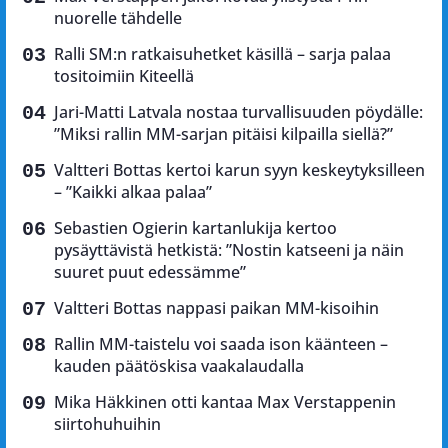
nuorelle tähdelle
Ralli SM:n ratkaisuhetket käsillä – sarja palaa
tositoimiin Kiteellä
Jari-Matti Latvala nostaa turvallisuuden pöydälle:
”Miksi rallin MM-sarjan pitäisi kilpailla siellä?”
Valtteri Bottas kertoi karun syyn keskeytyksilleen
– ”Kaikki alkaa palaa”
Sebastien Ogierin kartanlukija kertoo
pysäyttävistä hetkistä: ”Nostin katseeni ja näin
suuret puut edessämme”
Valtteri Bottas nappasi paikan MM-kisoihin
Rallin MM-taistelu voi saada ison käänteen –
kauden päätöskisa vaakalaudalla
Mika Häkkinen otti kantaa Max Verstappenin
siirtohuhuihin