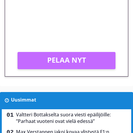
megakierros Reactoonz-
peliin – vain 1 eurolla!
Peli: Reactoonz
Vain uusille asiakkaille!
PELAA NYT
Uusimmat
Valtteri Bottakselta suora viesti epäilijöille:
”Parhaat vuoteni ovat vielä edessä”
Max Verstappen jakoi kovaa ylistystä F1:n