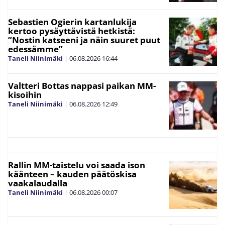
Sebastien Ogierin kartanlukija
kertoo pysäyttävistä hetkistä:
”Nostin katseeni ja näin suuret puut
edessämme”
Taneli Niinimäki
|
06.08.2026
16:44
Valtteri Bottas nappasi paikan MM-
kisoihin
Taneli Niinimäki
|
06.08.2026
12:49
Rallin MM-taistelu voi saada ison
käänteen – kauden päätöskisa
vaakalaudalla
Taneli Niinimäki
|
06.08.2026
00:07