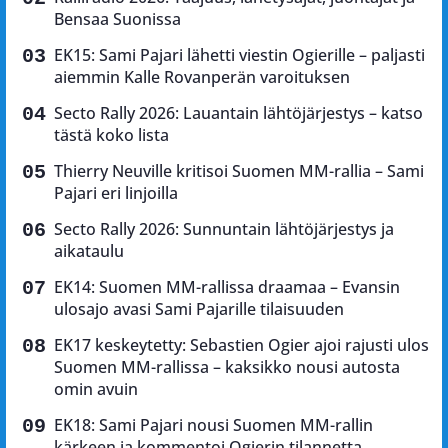
Bensaa Suonissa
EK15: Sami Pajari lähetti viestin Ogierille – paljasti
aiemmin Kalle Rovanperän varoituksen
Secto Rally 2026: Lauantain lähtöjärjestys – katso
tästä koko lista
Thierry Neuville kritisoi Suomen MM-rallia – Sami
Pajari eri linjoilla
Secto Rally 2026: Sunnuntain lähtöjärjestys ja
aikataulu
EK14: Suomen MM-rallissa draamaa – Evansin
ulosajo avasi Sami Pajarille tilaisuuden
EK17 keskeytetty: Sebastien Ogier ajoi rajusti ulos
Suomen MM-rallissa – kaksikko nousi autosta
omin avuin
EK18: Sami Pajari nousi Suomen MM-rallin
kärkeen ja kommentoi Ogierin tilannetta