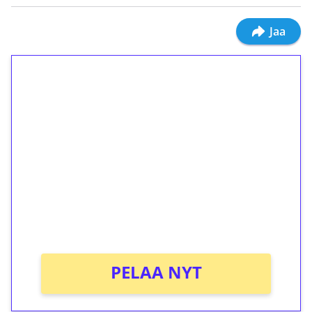
Jaa
1€ = 10€ arvosta
ilmaiskierroksia ilman
kierrätystä!
Talleta 1€
Saat heti 50 ilmaiskierrosta Tuohi 1000 -
peliin (arvo 0,20€ per kierros)!
Ei kierrätysvaatimusta!
PELAA NYT