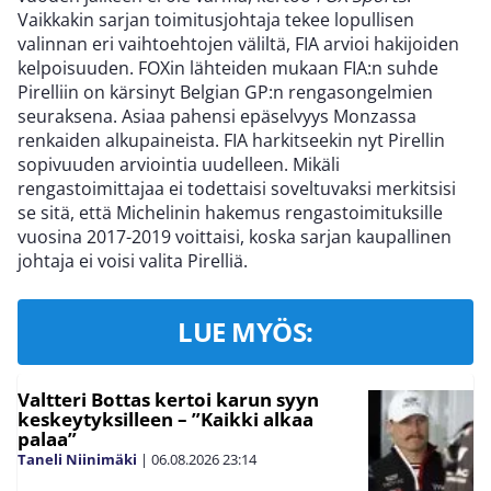
Vaikkakin sarjan toimitusjohtaja tekee lopullisen
valinnan eri vaihtoehtojen väliltä, FIA arvioi hakijoiden
kelpoisuuden. FOXin lähteiden mukaan FIA:n suhde
Pirelliin on kärsinyt Belgian GP:n rengasongelmien
seuraksena. Asiaa pahensi epäselvyys Monzassa
renkaiden alkupaineista. FIA harkitseekin nyt Pirellin
sopivuuden arviointia uudelleen. Mikäli
rengastoimittajaa ei todettaisi soveltuvaksi merkitsisi
se sitä, että Michelinin hakemus rengastoimituksille
vuosina 2017-2019 voittaisi, koska sarjan kaupallinen
johtaja ei voisi valita Pirelliä.
LUE MYÖS:
Valtteri Bottas kertoi karun syyn
keskeytyksilleen – ”Kaikki alkaa
palaa”
Taneli Niinimäki
|
06.08.2026
23:14