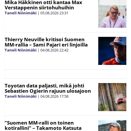
Mika Häkkinen otti kantaa Max
Verstappenin siirtohuhuihin
Taneli Niinimäki
|
05.08.2026
23:31
Thierry Neuville kritisoi Suomen
MM-rallia – Sami Pajari eri linjoilla
Taneli Niinimäki
|
04.08.2026
22:42
Toyotan data paljasti, mikä johti
Sebastien Ogierin rajuun ulosajoon
Taneli Niinimäki
|
04.08.2026
17:58
”Suomen MM-ralli on toinen
kotirallini” – Takamoto Katsuta