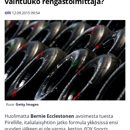
vaihtuuko rengastoimittaja?
Olli
12.09.2015
09:54
Kuva:
Getty Images
Huolimatta
Bernie Ecclestonen
avoimesta tuesta
Pirellille, italialaisyhtiön jatko formula ykkösissä ensi
vuoden jälkeen ei ole varma, kertoo
FOX Sports
.