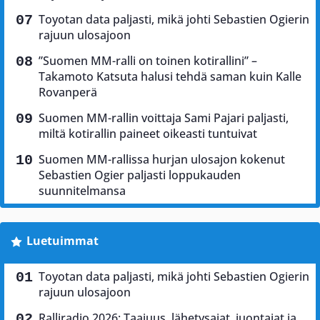
Toyotan data paljasti, mikä johti Sebastien Ogierin
rajuun ulosajoon
”Suomen MM-ralli on toinen kotirallini” –
Takamoto Katsuta halusi tehdä saman kuin Kalle
Rovanperä
Suomen MM-rallin voittaja Sami Pajari paljasti,
miltä kotirallin paineet oikeasti tuntuivat
Suomen MM-rallissa hurjan ulosajon kokenut
Sebastien Ogier paljasti loppukauden
suunnitelmansa
Luetuimmat
Toyotan data paljasti, mikä johti Sebastien Ogierin
rajuun ulosajoon
Ralliradio 2026: Taajuus, lähetysajat, juontajat ja