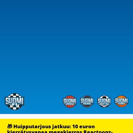
🎁 Huipputarjous jatkuu: 10 euron
kierrätysvapaa megakierros Reactoonz-