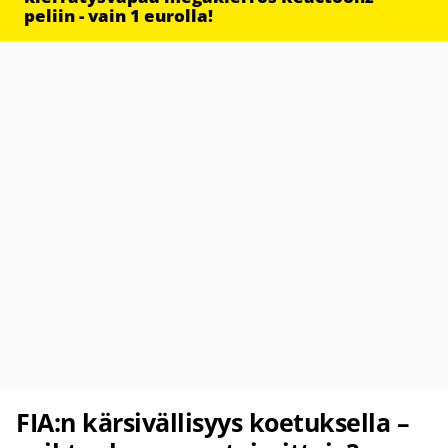
peliin - vain 1 eurolla!
FIA:n kärsivällisyys koetuksella –