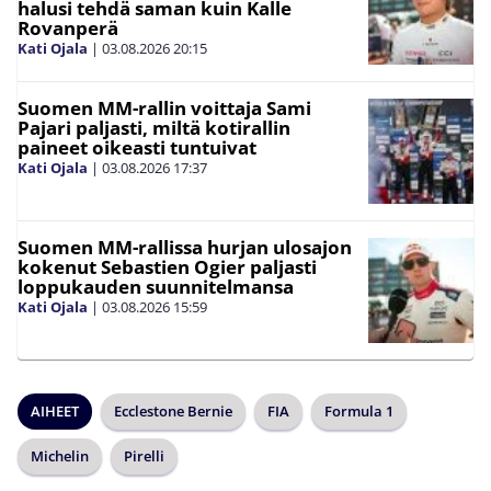
halusi tehdä saman kuin Kalle
Rovanperä
Kati Ojala
|
03.08.2026
20:15
Suomen MM-rallin voittaja Sami
Pajari paljasti, miltä kotirallin
paineet oikeasti tuntuivat
Kati Ojala
|
03.08.2026
17:37
Suomen MM-rallissa hurjan ulosajon
kokenut Sebastien Ogier paljasti
loppukauden suunnitelmansa
Kati Ojala
|
03.08.2026
15:59
AIHEET
Ecclestone Bernie
FIA
Formula 1
Michelin
Pirelli