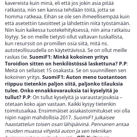
kavereista kuin minä, eli että jos jokin asia pitää
ratkaista, niin sen kanssa tehdään töitä, jotta se
homma ratkeaa. Eihän se ole sen ihmeellisempää kuin
että asetettiin tavoitteet ja lähdettiin niitä työstämään.
Niin kuin kaikessa tuotekehityksessä, niin aina ratkaisu
löytyy. Se on meille tietysti ollut valtavan tuskallista,
kun resurssit on promillen osia siitä, mitä ns.
autoteollisuudella on käytettävissä. Se on ollut meille
raskas tie.
SuomiF1: Minkä kokoinen yritys
Toroidion sitten on henkilöstössä laskettuna?
P.P
:
Meitä on sellaiset 15 osakasta. Se on suunnilleen sen
kokoinen yritys.
SuomiF1: Auton meno tuotantoon
riippuu tietenkin paljon siitä, paljonko tilauksia
tulee. Onko ennakkovarauksia tai kyselyitä jo
tullut?
P.P
: On tullut kyselyitä ja varaustarjouksia –
otetaan koko ajan vastaan. Kaikki kysyy tietenkin
toimitusaikaa. Ensimmäiset asiakastoimitukset voi olla
nipin napin mahdollisia 2017.
SuomiF1 julkaisee
haastattelun toisen osan lähipäivinä. Pennanen antaa
muiden muassa vihjeitä auton ja sen tekniikan