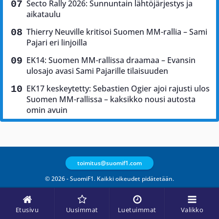
Secto Rally 2026: Sunnuntain lähtöjärjestys ja
aikataulu
Thierry Neuville kritisoi Suomen MM-rallia – Sami
Pajari eri linjoilla
EK14: Suomen MM-rallissa draamaa – Evansin
ulosajo avasi Sami Pajarille tilaisuuden
EK17 keskeytetty: Sebastien Ogier ajoi rajusti ulos
Suomen MM-rallissa – kaksikko nousi autosta
omin avuin
toimitus@suomif1.com
© 2026 - SuomiF1. Kaikki oikeudet pidätetään.
Etusivu
Uusimmat
Luetuimmat
Valikko