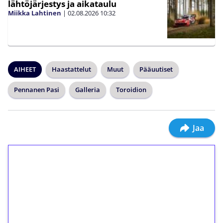
lähtöjärjestys ja aikataulu
Miikka Lahtinen
|
02.08.2026
10:32
AIHEET
Haastattelut
Muut
Pääuutiset
Pennanen Pasi
Galleria
Toroidion
Jaa
1€ = 10€ arvosta
ilmaiskierroksia ilman
kierrätystä!
Talleta 1€