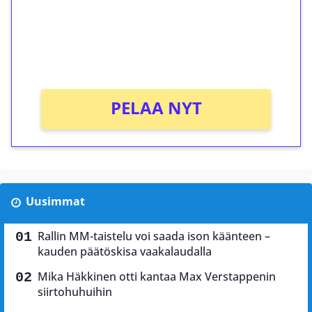
Saat heti 50 ilmaiskierrosta Tuohi 1000 -
peliin (arvo 0,20€ per kierros)!
Ei kierrätysvaatimusta!
PELAA NYT
Uusimmat
Rallin MM-taistelu voi saada ison käänteen –
kauden päätöskisa vaakalaudalla
Mika Häkkinen otti kantaa Max Verstappenin
siirtohuhuihin