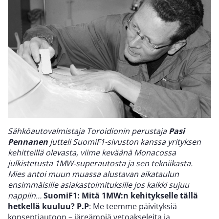
Sähköautovalmistaja Toroidionin perustaja
Pasi
Pennanen
jutteli SuomiF1-sivuston kanssa yrityksen
kehitteillä olevasta, viime keväänä Monacossa
julkistetusta 1MW-superautosta ja sen tekniikasta.
Mies antoi muun muassa alustavan aikataulun
ensimmäisille asiakastoimituksille jos kaikki sujuu
nappiin…
SuomiF1: Mitä 1MW:n kehitykselle tällä
hetkellä kuuluu?
P.P
: Me teemme päivityksiä
konseptiautoon – järeämpiä vetoakseleita ja