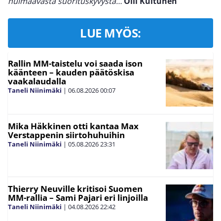
huimaavasta suorituskyvystä…
Olli Kuitunen
LUE MYÖS:
Rallin MM-taistelu voi saada ison
käänteen – kauden päätöskisa
vaakalaudalla
Taneli Niinimäki
|
06.08.2026
00:07
Mika Häkkinen otti kantaa Max
Verstappenin siirtohuhuihin
Taneli Niinimäki
|
05.08.2026
23:31
Thierry Neuville kritisoi Suomen
MM-rallia – Sami Pajari eri linjoilla
Taneli Niinimäki
|
04.08.2026
22:42