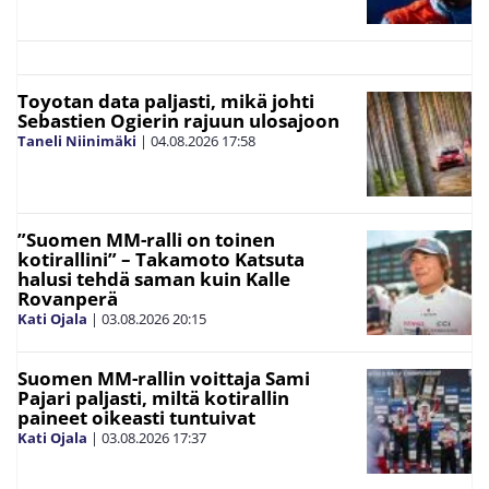
Toyotan data paljasti, mikä johti
Sebastien Ogierin rajuun ulosajoon
Taneli Niinimäki
|
04.08.2026
17:58
”Suomen MM-ralli on toinen
kotirallini” – Takamoto Katsuta
halusi tehdä saman kuin Kalle
Rovanperä
Kati Ojala
|
03.08.2026
20:15
Suomen MM-rallin voittaja Sami
Pajari paljasti, miltä kotirallin
paineet oikeasti tuntuivat
Kati Ojala
|
03.08.2026
17:37