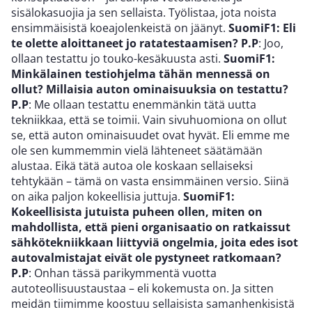
sisälokasuojia ja sen sellaista. Työlistaa, jota noista
ensimmäisistä koeajolenkeistä on jäänyt.
SuomiF1: Eli
te olette aloittaneet jo ratatestaamisen?
P.P
: Joo,
ollaan testattu jo touko-kesäkuusta asti.
SuomiF1:
Minkälainen testiohjelma tähän mennessä on
ollut? Millaisia auton ominaisuuksia on testattu?
P.P
: Me ollaan testattu enemmänkin tätä uutta
tekniikkaa, että se toimii. Vain sivuhuomiona on ollut
se, että auton ominaisuudet ovat hyvät. Eli emme me
ole sen kummemmin vielä lähteneet säätämään
alustaa. Eikä tätä autoa ole koskaan sellaiseksi
tehtykään – tämä on vasta ensimmäinen versio. Siinä
on aika paljon kokeellisia juttuja.
SuomiF1:
Kokeellisista jutuista puheen ollen, miten on
mahdollista, että pieni organisaatio on ratkaissut
sähkötekniikkaan liittyviä ongelmia, joita edes isot
autovalmistajat eivät ole pystyneet ratkomaan?
P.P
: Onhan tässä parikymmentä vuotta
autoteollisuustaustaa – eli kokemusta on. Ja sitten
meidän tiimimme koostuu sellaisista samanhenkisistä