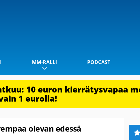
1
MM-RALLI
PODCAST
jatkuu: 10 euron kierrätysvapaa m
vain 1 eurolla!
rempaa olevan edessä