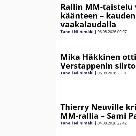
Rallin MM-taistelu 
käänteen – kauden
vaakalaudalla
Taneli Niinimäki
|
06.08.2026
00:07
Mika Häkkinen ott
Verstappenin siirt
Taneli Niinimäki
|
05.08.2026
23:31
Thierry Neuville kr
MM-rallia – Sami Paj
Taneli Niinimäki
|
04.08.2026
22:42