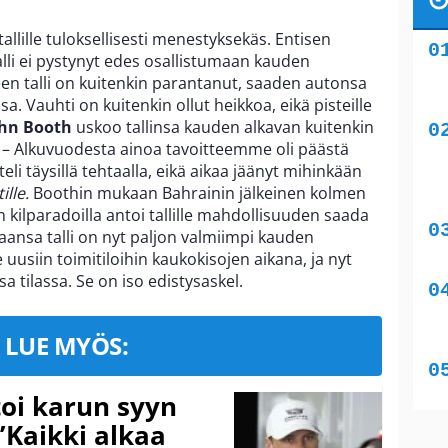
tallille tuloksellisesti menestyksekäs. Entisen
alli ei pystynyt edes osallistumaan kauden
een talli on kuitenkin parantanut, saaden autonsa
sa. Vauhti on kuitenkin ollut heikkoa, eikä pisteille
ohn
Booth
uskoo tallinsa kauden alkavan kuitenkin
 – Alkuvuodesta ainoa tavoitteemme oli päästä
li täysillä tehtaalla, eikä aikaa jäänyt mihinkään
lle.
Boothin mukaan Bahrainin jälkeinen kolmen
kilparadoilla antoi tallille mahdollisuuden saada
aansa talli on nyt paljon valmiimpi kauden
usiin toimitiloihin kaukokisojen aikana, ja nyt
a tilassa. Se on iso edistysaskel.
LUE MYÖS:
toi karun syyn
”Kaikki alkaa