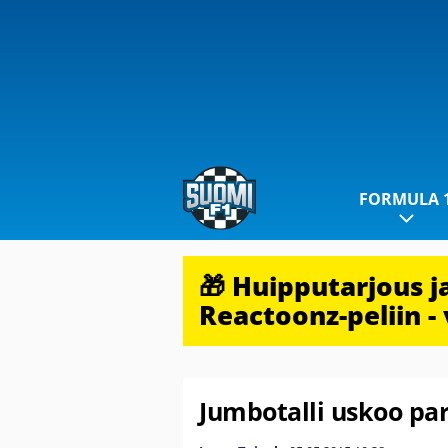
FORMULA 
🎁 Huipputarjous 
Reactoonz-peliin - 
Jumbotalli uskoo pa