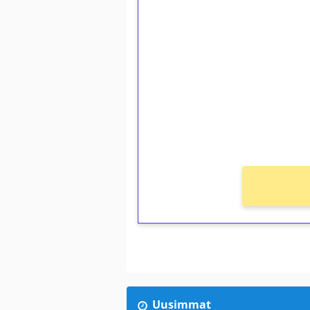
1€ = 10€ arvosta 
kierrätystä!
Talleta 1€
Saat heti 50 ilmaiskierr
kierros)!
Ei kierrätysvaatimusta!
Uusimmat