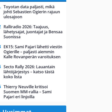
Toyotan data paljasti, mikä
johti Sebastien Ogierin rajuun
ulosajoon
Ralliradio 2026: Taajuus,
lähetysajat, juontajat ja Bensaa
Suonissa
EK15: Sami Pajari lähetti viestin
Ogierille – paljasti aiemmin
Kalle Rovanperän varoituksen
Secto Rally 2026: Lauantain
lähtöjärjestys – katso tästä
koko lista
Thierry Neuville kritisoi
Suomen MM-rallia – Sami
Pajari eri linjoilla
Uusimmat