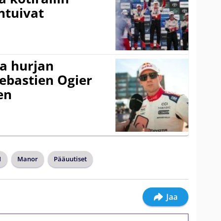
ntuivat
a hurjan
ebastien Ogier
en
1
Manor
Pääuutiset
Jaa