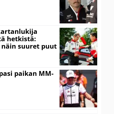
kartanlukija
ä hetkistä:
a näin suuret puut
ppasi paikan MM-