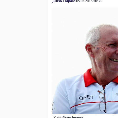
Juuso Taipale
05.05.2015
10:38
Kuva:
Getty Images