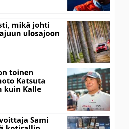
ti, mikä johti
rajuun ulosajoon
on toinen
amoto Katsuta
 kuin Kalle
voittaja Sami
ä kotirallin