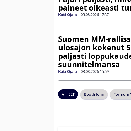
paineet oikeasti tu
Kati Ojala
|
03.08.2026
17:37
Suomen MM-ralliss
ulosajon kokenut S
paljasti loppukaud
suunnitelmansa
Kati Ojala
|
03.08.2026
15:59
AIHEET
Booth John
Formula 