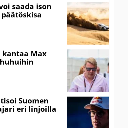
voi saada ison
 päätöskisa
i kantaa Max
ohuhuihin
itisoi Suomen
ari eri linjoilla