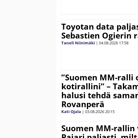
Toyotan data paljas
Sebastien Ogierin 
Taneli Niinimäki
|
04.08.2026
17:58
”Suomen MM-ralli 
kotirallini” – Tak
halusi tehdä saman
Rovanperä
Kati Ojala
|
03.08.2026
20:15
Suomen MM-rallin 
Pajari paljasti, milt