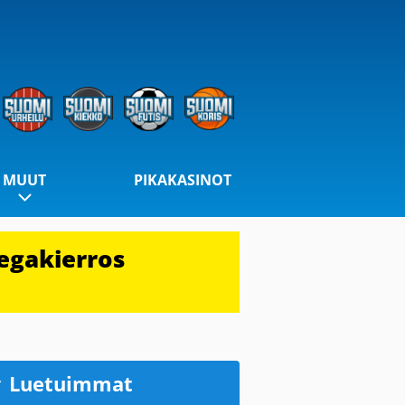
MUUT
PIKAKASINOT
egakierros
Luetuimmat