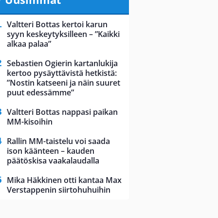
Valtteri Bottas kertoi karun
syyn keskeytyksilleen – ”Kaikki
alkaa palaa”
Sebastien Ogierin kartanlukija
kertoo pysäyttävistä hetkistä:
”Nostin katseeni ja näin suuret
puut edessämme”
Valtteri Bottas nappasi paikan
MM-kisoihin
Rallin MM-taistelu voi saada
ison käänteen – kauden
päätöskisa vaakalaudalla
Mika Häkkinen otti kantaa Max
Verstappenin siirtohuhuihin