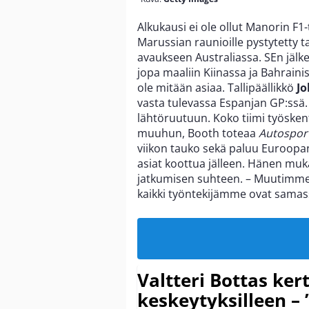
Alkukausi ei ole ollut Manorin F1-
Marussian raunioille pystytetty t
avaukseen Australiassa. SEn jälk
jopa maaliin Kiinassa ja Bahrainis
ole mitään asiaa. Tallipäällikkö
J
vasta tulevassa Espanjan GP:ssä.
lähtöruutuun. Koko tiimi työskente
muuhun, Booth toteaa
Autosporti
viikon tauko sekä paluu Euroopan 
asiat koottua jälleen. Hänen muk
jatkumisen suhteen. – Muutimme u
kaikki työntekijämme ovat samass
Valtteri Bottas ker
keskeytyksilleen – 