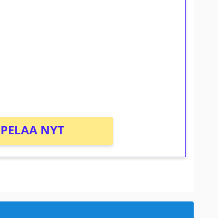
ilmaiskierroksia ilman
osta Tuohi 1000 -peliin (arvo 0,20€ per
PELAA NYT