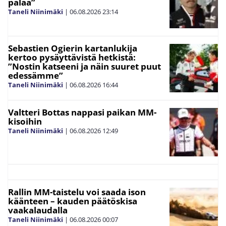
palaa”
Taneli Niinimäki
|
06.08.2026
23:14
Sebastien Ogierin kartanlukija
kertoo pysäyttävistä hetkistä:
”Nostin katseeni ja näin suuret puut
edessämme”
Taneli Niinimäki
|
06.08.2026
16:44
Valtteri Bottas nappasi paikan MM-
kisoihin
Taneli Niinimäki
|
06.08.2026
12:49
Rallin MM-taistelu voi saada ison
käänteen – kauden päätöskisa
vaakalaudalla
Taneli Niinimäki
|
06.08.2026
00:07