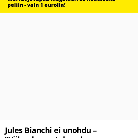
peliin - vain 1 eurolla!
Jules Bianchi ei unohdu –