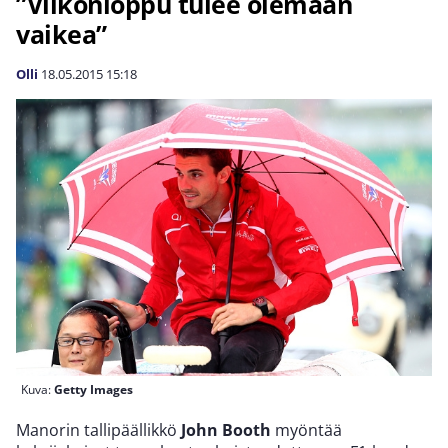
”Viikonloppu tulee olemaan
vaikea”
Olli
18.05.2015
15:18
Kuva:
Getty Images
Manorin tallipäällikkö
John Booth
myöntää