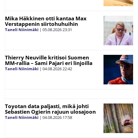
Mika Häkkinen otti kantaa Max
Verstappenin siirtohuhuihin
Taneli Niinimäki
|
05.08.2026
23:31
Thierry Neuville kritisoi Suomen
MM-rallia – Sami Pajari eri linjoilla
Taneli Niinimäki
|
04.08.2026
22:42
Toyotan data paljasti, mikä johti
Sebastien Ogierin rajuun ulosajoon
Taneli Niinimäki
|
04.08.2026
17:58