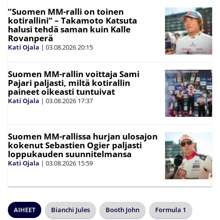
”Suomen MM-ralli on toinen
kotirallini” – Takamoto Katsuta
halusi tehdä saman kuin Kalle
Rovanperä
Kati Ojala
|
03.08.2026
20:15
Suomen MM-rallin voittaja Sami
Pajari paljasti, miltä kotirallin
paineet oikeasti tuntuivat
Kati Ojala
|
03.08.2026
17:37
Suomen MM-rallissa hurjan ulosajon
kokenut Sebastien Ogier paljasti
loppukauden suunnitelmansa
Kati Ojala
|
03.08.2026
15:59
AIHEET
Bianchi Jules
Booth John
Formula 1