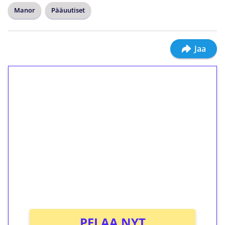
Manor
Pääuutiset
Jaa
1€ = 10€ arvosta
ilmaiskierroksia ilman
kierrätystä!
Talleta 1€
Saat heti 50 ilmaiskierrosta Tuohi 1000 -
peliin (arvo 0,20€ per kierros)!
Ei kierrätysvaatimusta!
PELAA NYT