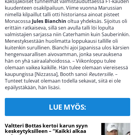
kaksijakoiset tunnelmat valmistauduttaessa F1-kauden
kuudenteen osakilpailuun. Viime vuonna Marussian
nimellä kilpaillut talli otti historiansa ainoat pisteet
Monacossa
Jules Bianchin
oltua yhdeksäs. Sijoitus oli
erittäin ratkaiseva, sillä sen avulla talli löi lopulta
valmistajien sarjassa niin Caterhamin kuin Sauberinkin.
Menestyksestään huolimatta loppukausi tallille oli
kuitenkin surullinen. Bianchi ajoi Japanissa ulos kärsien
hengenvaarallisen aivovamman, jonka seurauksena
hän on yhä sairaalahoidossa. – Viikonloppu tulee
olemaan vaikea kaikille. Hän tulee olemaan viereisessä
kaupungissa [Nizzassa], Booth sanoi
Reutersille
. –
Tunteet tulevat olemaan todella sekavat, siitä ei ole
epäilystäkään, hän lisäsi.
LUE MYÖS:
Valtteri Bottas kertoi karun syyn
keskeytyksilleen – ”Kaikki alkaa