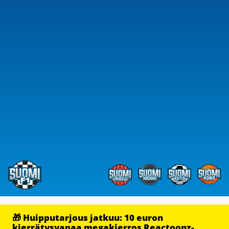
🎁 Huipputarjous jatkuu: 10 euron
kierrätysvapaa megakierros Reactoonz-