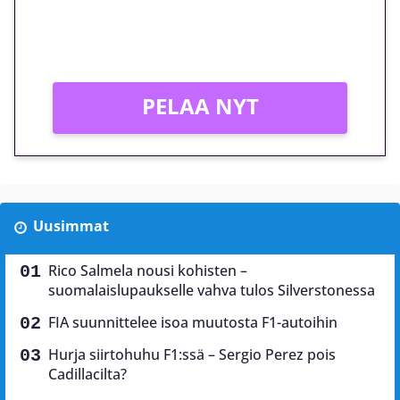
Peli: Reactoonz
Vain uusille asiakkaille!
PELAA NYT
Uusimmat
Rico Salmela nousi kohisten –
suomalaislupaukselle vahva tulos Silverstonessa
FIA suunnittelee isoa muutosta F1-autoihin
Hurja siirtohuhu F1:ssä – Sergio Perez pois
Cadillacilta?