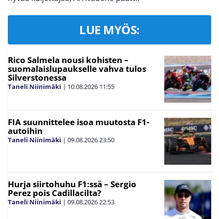
LUE MYÖS:
Rico Salmela nousi kohisten –
suomalaislupaukselle vahva tulos
Silverstonessa
Taneli Niinimäki
|
10.08.2026
11:55
FIA suunnittelee isoa muutosta F1-
autoihin
Taneli Niinimäki
|
09.08.2026
23:50
Hurja siirtohuhu F1:ssä – Sergio
Perez pois Cadillacilta?
Taneli Niinimäki
|
09.08.2026
22:53