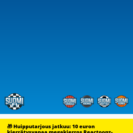
🎁 Huipputarjous jatkuu: 10 euron
kierrätysvapaa megakierros Reactoonz-