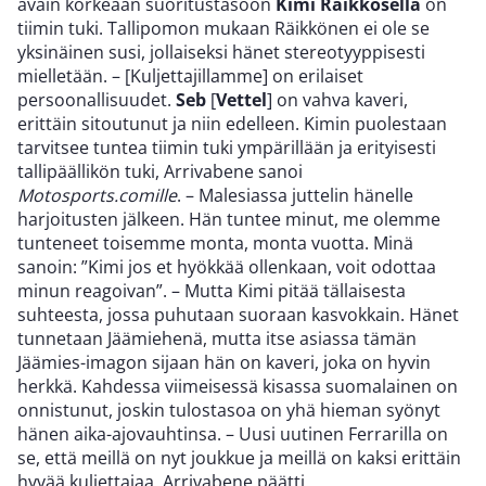
avain korkeaan suoritustasoon
Kimi Räikkösellä
on
tiimin tuki. Tallipomon mukaan Räikkönen ei ole se
yksinäinen susi, jollaiseksi hänet stereotyyppisesti
mielletään. – [Kuljettajillamme] on erilaiset
persoonallisuudet.
Seb
[
Vettel
] on vahva kaveri,
erittäin sitoutunut ja niin edelleen. Kimin puolestaan
tarvitsee tuntea tiimin tuki ympärillään ja erityisesti
tallipäällikön tuki, Arrivabene sanoi
Motosports.comille
. – Malesiassa juttelin hänelle
harjoitusten jälkeen. Hän tuntee minut, me olemme
tunteneet toisemme monta, monta vuotta. Minä
sanoin: ”Kimi jos et hyökkää ollenkaan, voit odottaa
minun reagoivan”. – Mutta Kimi pitää tällaisesta
suhteesta, jossa puhutaan suoraan kasvokkain. Hänet
tunnetaan Jäämiehenä, mutta itse asiassa tämän
Jäämies-imagon sijaan hän on kaveri, joka on hyvin
herkkä. Kahdessa viimeisessä kisassa suomalainen on
onnistunut, joskin tulostasoa on yhä hieman syönyt
hänen aika-ajovauhtinsa. – Uusi uutinen Ferrarilla on
se, että meillä on nyt joukkue ja meillä on kaksi erittäin
hyvää kuljettajaa, Arrivabene päätti.