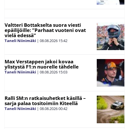
Valtteri Bottakselta suora viesti
epäilijöille: ”Parhaat vuoteni ovat
vielä edessä”
Taneli Niinimäki
|
08.08.2026
15:42
Max Verstappen jakoi kovaa
ylistystä F1:n nuorelle tähdelle
Taneli Niinimäki
|
08.08.2026
15:03
Ralli SM:n ratkaisuhetket käsillä –
sarja palaa tositoimiin Kiteellä
Taneli Niinimäki
|
08.08.2026
00:42