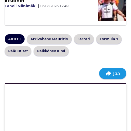
kisoihin
Taneli Niinimäki
|
06.08.2026
12:49
AIHEET
Arrivabene Maurizio
Ferrari
Formula 1
Pääuutiset
Räikkönen Kimi
Jaa
🎁 Huipputarjous jatkuu: 10
euron kierrätysvapaa
megakierros Reactoonz-
peliin – vain 1 eurolla!