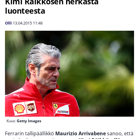
Kimi Räikkösen herkästä
luonteesta
Olli
13.04.2015
11:48
Kuva:
Getty Images
Ferrarin tallipäällikkö
Maurizio Arrivabene
sanoo, että