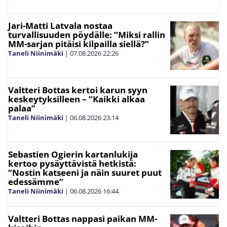
Jari-Matti Latvala nostaa
turvallisuuden pöydälle: ”Miksi rallin
MM-sarjan pitäisi kilpailla siellä?”
Taneli Niinimäki
|
07.08.2026
22:26
Valtteri Bottas kertoi karun syyn
keskeytyksilleen – ”Kaikki alkaa
palaa”
Taneli Niinimäki
|
06.08.2026
23:14
Sebastien Ogierin kartanlukija
kertoo pysäyttävistä hetkistä:
”Nostin katseeni ja näin suuret puut
edessämme”
Taneli Niinimäki
|
06.08.2026
16:44
Valtteri Bottas nappasi paikan MM-