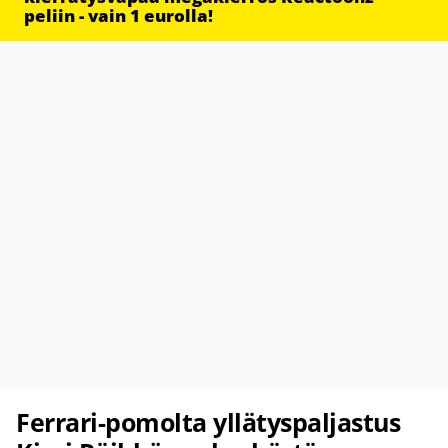
peliin - vain 1 eurolla!
Ferrari-pomolta yllätyspaljastus