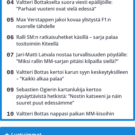
Valtteri Bottakselta suora viesti epäilijöille:
”Parhaat vuoteni ovat vielä edessä”
Max Verstappen jakoi kovaa ylistystä F1:n
nuorelle tähdelle
Ralli SM:n ratkaisuhetket käsillä – sarja palaa
tositoimiin Kiteellä
Jari-Matti Latvala nostaa turvallisuuden pöydälle:
”Miksi rallin MM-sarjan pitäisi kilpailla siellä?”
Valtteri Bottas kertoi karun syyn keskeytyksilleen
– ”Kaikki alkaa palaa”
Sebastien Ogierin kartanlukija kertoo
pysäyttävistä hetkistä: ”Nostin katseeni ja näin
suuret puut edessämme”
Valtteri Bottas nappasi paikan MM-kisoihin
Luetuimmat